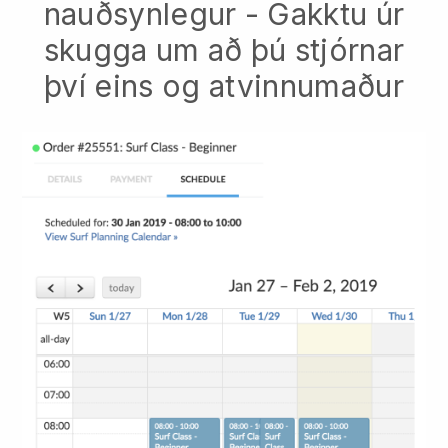
nauðsynlegur - Gakktu úr
skugga um að þú stjórnar
því eins og atvinnumaður