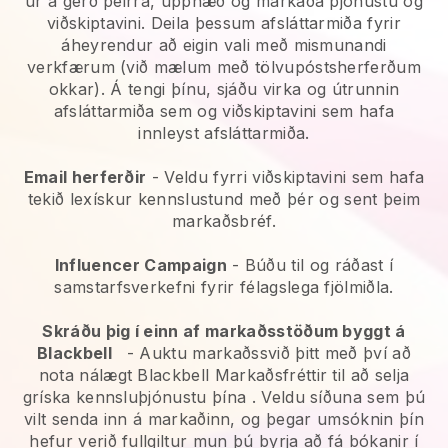
úr á gerð þeirra, upphæð og markaða þjónustu og
viðskiptavini. Deila þessum afsláttarmiða fyrir
áheyrendur að eigin vali með mismunandi
verkfærum (við mælum með tölvupóstsherferðum
okkar). Á tengi þínu, sjáðu virka og útrunnin
afsláttarmiða sem og viðskiptavini sem hafa
innleyst afsláttarmiða.
Email herferðir
-
Veldu fyrri viðskiptavini sem hafa
tekið lexískur kennslustund með þér og sent þeim
markaðsbréf.
Influencer Campaign
- Búðu til og ráðast í
samstarfsverkefni fyrir félagslega fjölmiðla.
Skráðu þig í einn af markaðsstöðum byggt á
Blackbell
-
Auktu markaðssvið þitt með því að
nota nálægt Blackbell Markaðsfréttir til að selja
gríska kennsluþjónustu þína
. Veldu síðuna sem þú
vilt senda inn á markaðinn, og þegar umsóknin þín
hefur verið fullgiltur mun þú byrja að fá bókanir í