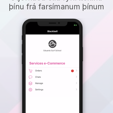
þínu frá farsímanum þínum