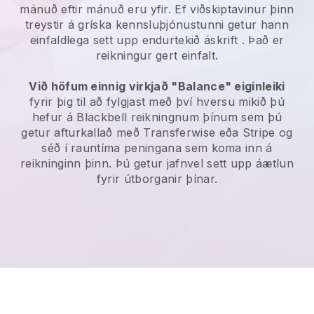
mánuð eftir mánuð eru yfir.
Ef viðskiptavinur þinn
treystir á gríska kennsluþjónustunni getur hann
einfaldlega sett upp endurtekið áskrift
. Það er
reikningur gert einfalt.
Við höfum einnig virkjað "Balance" eiginleiki
fyrir þig til að fylgjast með því hversu mikið þú
hefur á
Blackbell
reikningnum þínum sem þú
getur afturkallað með
Transferwise
eða Stripe og
séð í rauntíma peningana sem koma inn á
reikninginn þinn. Þú getur jafnvel sett upp áætlun
fyrir útborganir þínar.