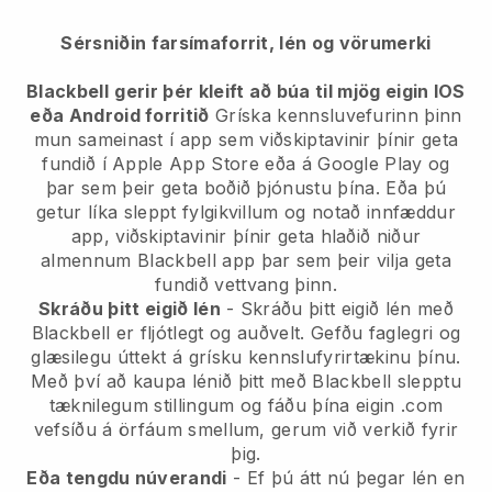
Sérsniðin farsímaforrit, lén og vörumerki
Blackbell
gerir þér kleift að búa til mjög eigin IOS
eða Android forritið
Gríska kennsluvefurinn þinn
mun sameinast í app
sem viðskiptavinir þínir geta
fundið í Apple App Store eða á Google Play og
þar sem þeir geta boðið þjónustu þína. Eða þú
getur líka sleppt fylgikvillum og notað innfæddur
app, viðskiptavinir þínir geta hlaðið niður
almennum
Blackbell
app þar sem þeir vilja geta
fundið vettvang þinn.
Skráðu þitt eigið lén
- Skráðu þitt eigið lén með
Blackbell er fljótlegt og auðvelt.
Gefðu faglegri og
glæsilegu úttekt á grísku kennslufyrirtækinu þínu.
Með því að kaupa lénið þitt með Blackbell slepptu
tæknilegum stillingum og fáðu þína eigin .com
vefsíðu á örfáum smellum, gerum við verkið fyrir
þig.
Eða tengdu núverandi
- Ef þú átt nú þegar lén en