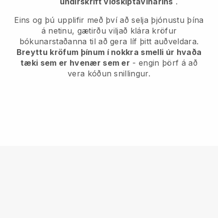
undirskrift viðskiptavinarins
.
Eins og þú upplifir með því að selja þjónustu þína
á netinu, gætirðu viljað klára kröfur
bókunarstaðanna til að gera líf þitt auðveldara.
Breyttu kröfum þínum í nokkra smelli úr hvaða
tæki sem er hvenær sem er
- engin þörf á að
vera kóðun snillingur.