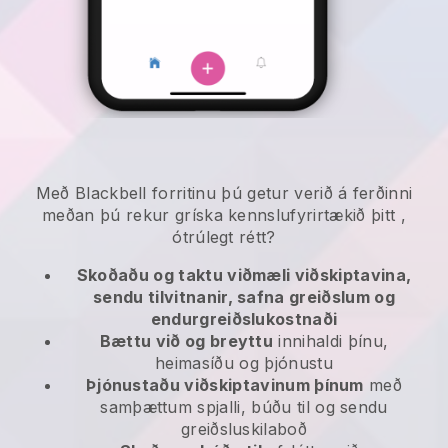
Með
Blackbell
forritinu
þú getur verið á ferðinni
meðan þú rekur gríska kennslufyrirtækið þitt
,
ótrúlegt rétt?
Skoðaðu og taktu viðmæli viðskiptavina,
sendu tilvitnanir, safna greiðslum og
endurgreiðslukostnaði
Bættu við og breyttu
innihaldi þínu,
heimasíðu og þjónustu
Þjónustaðu viðskiptavinum þínum
með
samþættum spjalli, búðu til og sendu
greiðsluskilaboð