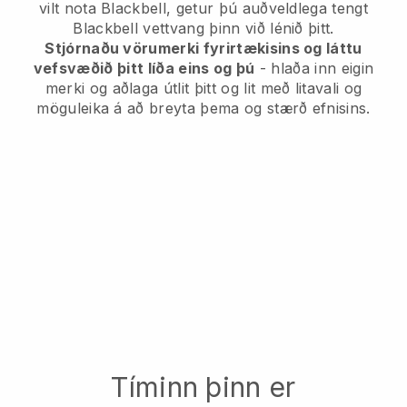
vilt nota Blackbell, getur þú auðveldlega tengt
Blackbell vettvang þinn við lénið þitt.
Stjórnaðu vörumerki fyrirtækisins og láttu
vefsvæðið þitt líða eins og þú
- hlaða inn eigin
merki og aðlaga útlit þitt og lit með litavali og
möguleika á að breyta þema og stærð efnisins.
Tíminn þinn er