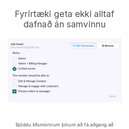
Fyrirtæki geta ekki alltaf
dafnað án samvinnu
Bjóddu liðsmönnum þínum að fá aðgang að