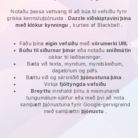
Notaðu þessa vettvang til að búa til vefsíðu fyrir
gríska kennsluþjónusta
.
Dazzle viðskiptavini þína
með klókur kynningu
, kurteis af
Blackbell
.
Fáðu þína
eigin vefsíðu
með
vörumerki URL
.
Búðu til síðurnar þínar
eða notaðu
sniðmátin
okkar til leiðbeiningar.
Bæta við texta, myndum, myndskeiðum,
dagatölum og pdfs.
Bættu við og sérsniðið
þjónustuna þína
.
Virkja
fjöltyngda vefsíðu
Breyttu
innihaldi þínu á mismunandi
tungumálum sjálfur eða með því að nota
samþætt þjónustuna fyrir Google-gervigreind
með samþættri
þjónustu
.