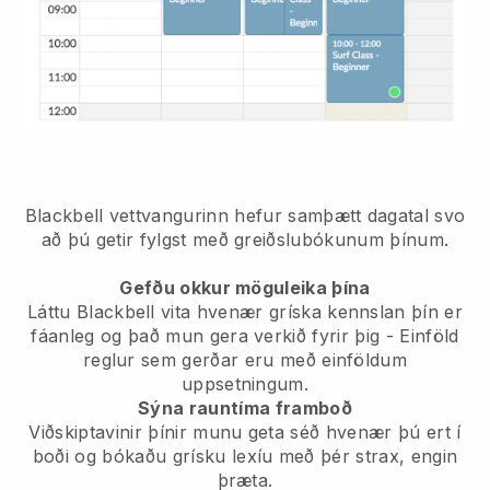
Blackbell vettvangurinn hefur
samþætt dagatal svo
að þú getir fylgst með greiðslubókunum þínum.
Gefðu okkur möguleika þína
Láttu Blackbell vita hvenær gríska kennslan þín er
fáanleg og það mun gera verkið fyrir þig
- Einföld
reglur sem gerðar eru með einföldum
uppsetningum.
Sýna rauntíma framboð
Viðskiptavinir þínir munu geta séð hvenær þú ert í
boði
og bókaðu grísku lexíu með þér strax, engin
þræta.