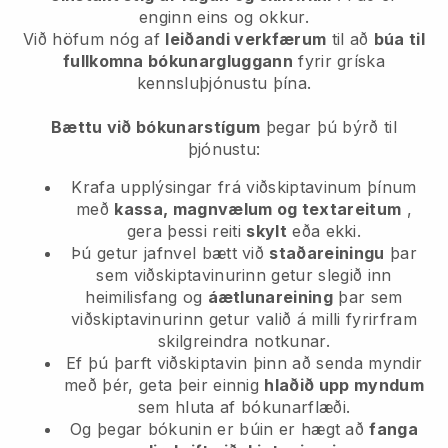
enginn eins og okkur.
Við höfum nóg af
leiðandi verkfærum
til að
búa til
fullkomna bókunargluggann
fyrir gríska
kennsluþjónustu þína.
Bættu við bókunarstígum
þegar þú býrð til
þjónustu:
Krafa upplýsingar frá viðskiptavinum þínum
með
kassa, magnvælum og textareitum
,
gera þessi reiti
skylt
eða ekki.
Þú getur jafnvel bætt við
staðareiningu
þar
sem viðskiptavinurinn getur slegið inn
heimilisfang og
áætlunareining
þar sem
viðskiptavinurinn getur valið á milli fyrirfram
skilgreindra notkunar.
Ef þú þarft viðskiptavin þinn að senda myndir
með þér, geta þeir einnig
hlaðið upp myndum
sem hluta af bókunarflæði.
Og þegar bókunin er búin er hægt að
fanga