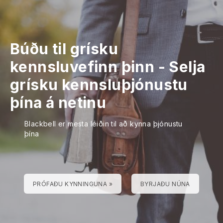
Búðu til grísku
kennsluvefinn þinn
-
Selja
grísku kennsluþjónustu
þína á netinu
Blackbell er mesta leiðin til að kynna þjónustu
þína
PRÓFAÐU KYNNINGUNA »
BYRJAÐU NÚNA