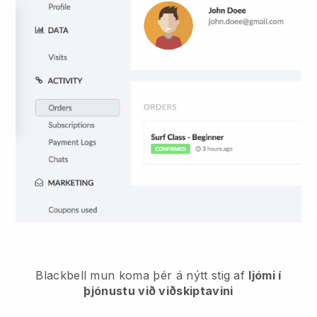
Blackbell
mun koma þér á nýtt stig af
ljómi í
þjónustu við viðskiptavini