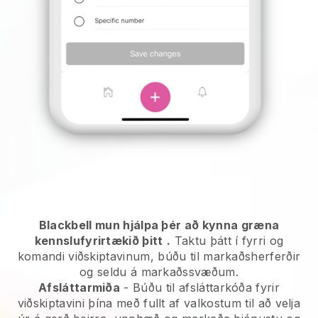
Blackbell mun hjálpa þér að kynna græna
kennslufyrirtækið þitt
.
Taktu þátt í fyrri og
komandi viðskiptavinum, búðu til markaðsherferðir
og seldu á markaðssvæðum.
Afsláttarmiða
- Búðu til afsláttarkóða fyrir
viðskiptavini þína með fullt af valkostum til að velja