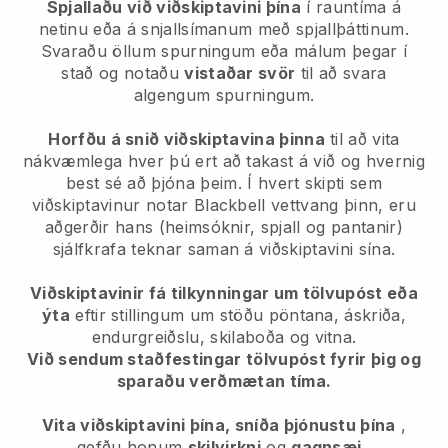
Spjallaðu við viðskiptavini þína
í rauntíma á
netinu eða á snjallsímanum með spjallþáttinum.
Svaraðu öllum spurningum eða málum þegar í
stað og notaðu
vistaðar svör
til að svara
algengum spurningum.
Horfðu á snið viðskiptavina þinna
til að vita
nákvæmlega hver þú ert að takast á við og hvernig
best sé að þjóna þeim. Í hvert skipti sem
viðskiptavinur notar
Blackbell
vettvang þinn, eru
aðgerðir hans (heimsóknir, spjall og pantanir)
sjálfkrafa teknar saman á viðskiptavini sína.
Viðskiptavinir fá tilkynningar um tölvupóst eða
ýta
eftir stillingum um stöðu pöntana, áskriða,
endurgreiðslu, skilaboða og vitna.
Við sendum staðfestingar tölvupóst fyrir þig og
sparaðu verðmætan tíma.
Vita viðskiptavini þína, sníða þjónustu þína
,
gefðu honum
skilvirkni
og
gagnsæi
.