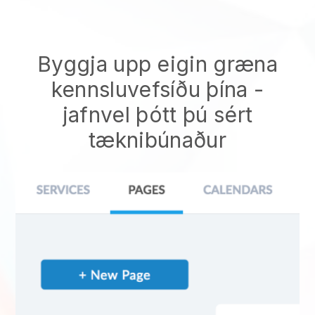
Byggja upp eigin græna
kennsluvefsíðu þína
-
jafnvel þótt þú sért
tæknibúnaður