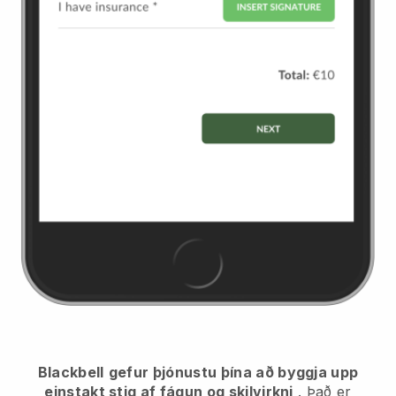
Blackbell
gefur þjónustu þína að byggja upp
einstakt stig af fágun og skilvirkni
. Það er