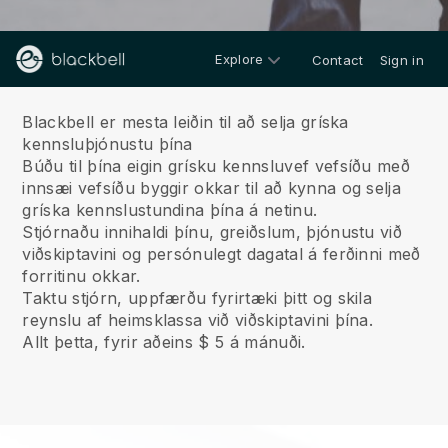
Explore
Contact
Sign in
Um okkur
Blackbell er mesta leiðin til að selja gríska
kennsluþjónustu þína
Búðu til þína eigin grísku kennsluvef vefsíðu með
innsæi vefsíðu byggir okkar til að kynna og selja
gríska kennslustundina þína á netinu.
Stjórnaðu innihaldi þínu, greiðslum, þjónustu við
viðskiptavini og persónulegt dagatal á ferðinni með
forritinu okkar.
Taktu stjórn, uppfærðu fyrirtæki þitt og skila
reynslu af heimsklassa við viðskiptavini þína.
Allt þetta, fyrir aðeins $ 5 á mánuði.