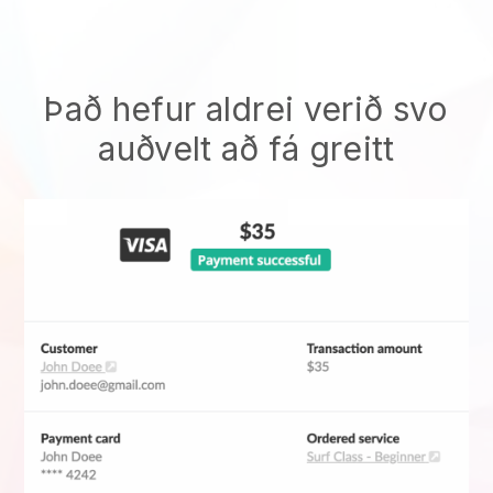
Það hefur aldrei verið svo
auðvelt að fá greitt