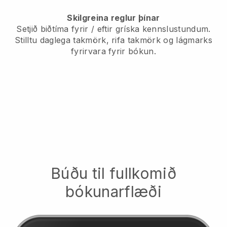
Skilgreina reglur þínar
Setjið biðtíma fyrir / eftir gríska kennslustundum.
Stilltu daglega takmörk, rifa takmörk og lágmarks
fyrirvara fyrir bókun.
Búðu til fullkomið
bókunarflæði