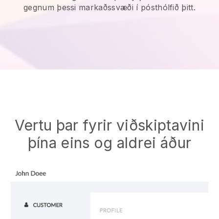
gegnum þessi markaðssvæði í pósthólfið þitt.
Vertu þar fyrir viðskiptavini
þína eins og aldrei áður