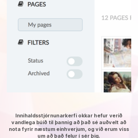
Innihaldsstjórnunarkerfi okkar hefur verið
vandlega búið til þannig að það sé auðvelt að
nota fyrir næstum einhverjum, og við erum viss
um að það felur í sér þig.