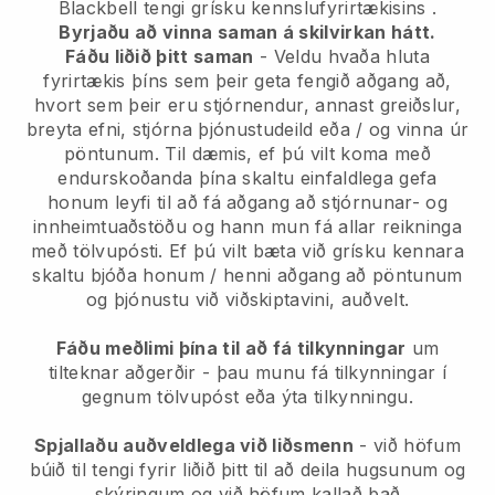
Blackbell tengi grísku kennslufyrirtækisins
.
Byrjaðu að vinna saman á skilvirkan hátt.
Fáðu liðið þitt saman
- Veldu hvaða hluta
fyrirtækis þíns sem þeir geta fengið aðgang að,
hvort sem þeir eru stjórnendur, annast greiðslur,
breyta efni, stjórna þjónustudeild eða / og vinna úr
pöntunum. Til dæmis, ef þú vilt koma með
endurskoðanda þína skaltu einfaldlega gefa
honum leyfi til að fá aðgang að stjórnunar- og
innheimtuaðstöðu og hann mun fá allar reikninga
með tölvupósti.
Ef þú vilt bæta við grísku kennara
skaltu bjóða honum / henni aðgang að pöntunum
og þjónustu við viðskiptavini, auðvelt.
Fáðu meðlimi þína til að fá tilkynningar
um
tilteknar aðgerðir - þau munu fá tilkynningar í
gegnum tölvupóst eða ýta tilkynningu.
Spjallaðu auðveldlega við liðsmenn
- við höfum
búið til tengi fyrir liðið þitt til að deila hugsunum og
skýringum og við höfum kallað það