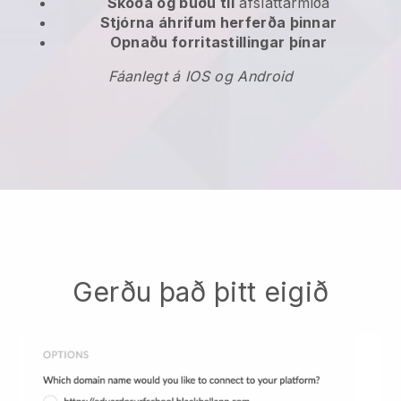
Skoða og búðu til
afsláttarmiða
Stjórna áhrifum herferða þinnar
Opnaðu forritastillingar þínar
Fáanlegt á IOS og Android
Gerðu það þitt eigið