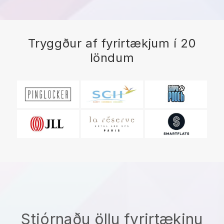
Tryggður af fyrirtækjum í 20
löndum
Stjórnaðu öllu fyrirtækinu