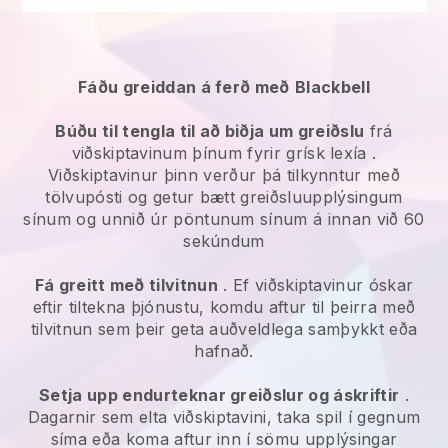
Fáðu greiddan á ferð með
Blackbell
Búðu til tengla til að biðja um greiðslu
frá
viðskiptavinum þínum fyrir
grísk lexía
.
Viðskiptavinur þinn verður þá tilkynntur með
tölvupósti og getur bætt greiðsluupplýsingum
sínum og unnið úr pöntunum sínum á innan við 60
sekúndum
Fá greitt með tilvitnun
. Ef viðskiptavinur óskar
eftir tiltekna þjónustu, komdu aftur til þeirra með
tilvitnun sem þeir geta auðveldlega samþykkt eða
hafnað.
Setja upp endurteknar greiðslur og áskriftir
.
Dagarnir sem elta viðskiptavini, taka spil í gegnum
síma eða koma aftur inn í sömu upplýsingar