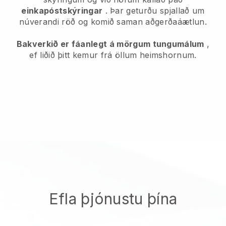
einkapóstskýringar
. Þar geturðu spjallað um
núverandi röð og komið saman aðgerðaáætlun.
Bakverkið er fáanlegt á mörgum tungumálum
,
ef liðið þitt kemur frá öllum heimshornum.
Efla þjónustu þína