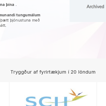
na þína
.
ismunandi tungumálum
amþætt þjónustuna með
átt.
Tryggður af fyrirtækjum í 20 löndum