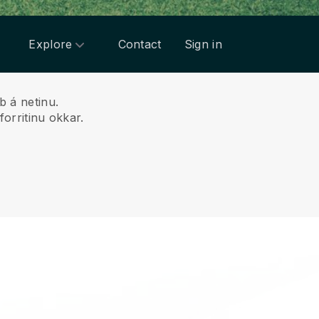
Explore
Contact
Sign in
b á netinu.
forritinu okkar.