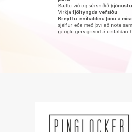
Bættu við og sérsniðið
þjónustu
Virkja
fjöltyngda vefsíðu
Breyttu innihaldinu þínu á m
sjálfur eða með því að nota s
google gervigreind á einfaldan h