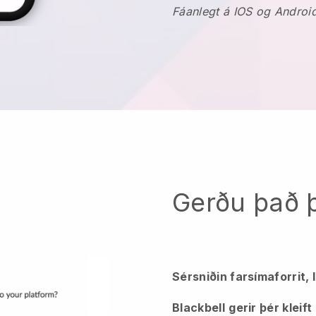
Fáanlegt á IOS og Androi
Gerðu það þi
Sérsniðin farsímaforrit,
Blackbell
gerir þér kleift