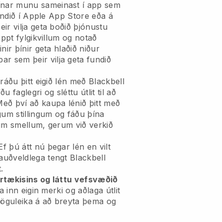
ínar munu sameinast í app
sem
fundið í Apple App Store eða á
ir vilja geta boðið þjónustu
eppt fylgikvillum og notað
nir þínir geta hlaðið niður
ar sem þeir vilja geta fundið
ráðu þitt eigið lén með
Blackbell
ðu faglegri og sléttu útlit til að
eð því að kaupa lénið þitt með
gum stillingum og fáðu þína
um smellum, gerum við verkið
Ef þú átt nú þegar lén en vilt
auðveldlega tengt
Blackbell
.
rtækisins og láttu vefsvæðið
a inn eigin merki og aðlaga útlit
g möguleika á að breyta þema og