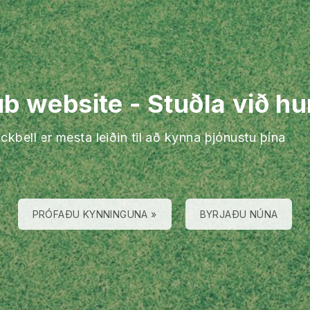
lub website
-
Stuðla við hu
ckbell er mesta leiðin til að kynna þjónustu þína
PRÓFAÐU KYNNINGUNA »
BYRJAÐU NÚNA