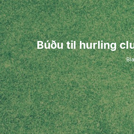
Búðu til hurling c
Bla