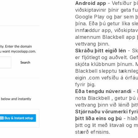
Android app
-
Vefsíður þ
viðskiptavinir þínir geta 
Google Play og þar sem þe
þína. Eða þú getur líka sl
innfæddur app, viðskiptavi
almennum
Blackbell
app þ
vettvang þinn.
Skráðu þitt eigið lén
- Sk
er fljótlegt og auðvelt.
Gef
skjóta klúbbnum þínum.
M
Blackbell slepptu tæknile
eigin .com vefsíðu á örfá
fyrir þig.
Eða tengdu núverandi
- 
nota
Blackbell
, getur þú 
vettvang þinn við lénið þitt
Stjórnaðu vörumerki fyri
þitt líða eins og þú
- hlað
þitt og lit með litavali o
stærð efnisins.