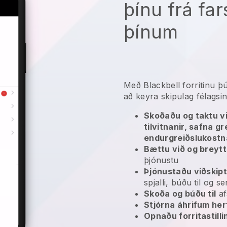
þínu frá f
þínum
Með
Blackbell
forritinu
þú
að keyra skipulag félagsi
Skoðaðu og taktu v
tilvitnanir, safna g
endurgreiðslukostn
Bættu við og breyt
þjónustu
Þjónustaðu viðskip
spjalli, búðu til og 
Skoða og búðu til
af
Stjórna áhrifum her
Opnaðu forritastilli