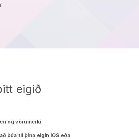
d
tt eigið
 lén og vörumerki
 að búa til þína eigin IOS eða