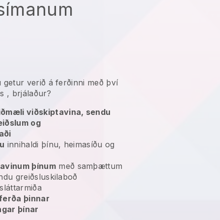
arsímanum
 getur verið á ferðinni með því
ns
, brjálaður?
iðmæli viðskiptavina, sendu
reiðslum og
aði
tu
innihaldi þínu, heimasíðu og
tavinum þínum
með samþættum
sendu greiðsluskilaboð
sláttarmiða
ferða þinnar
ngar þínar