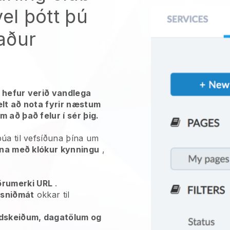
vel þótt þú
aður
r hefur verið vandlega
elt að nota fyrir næstum
 að það felur í sér þig.
úa til vefsíðuna þína um
ína með klókur kynningu
,
örumerki URL
.
u
sniðmát
okkar til
dskeiðum, dagatölum og