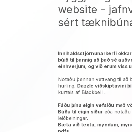
website
- jafn
sért tæknibún
Innihaldsstjórnunarkerfi okka
búið til þannig að það sé auðv
einhverjum, og við erum viss um
Notaðu þennan vettvang til að b
hurling.
Dazzle viðskiptavini þ
kurteis af
Blackbell
.
Fáðu þína eigin vefsíðu
með
v
Búðu til eigin síður
eða notað
leiðbeiningar.
Bæta við texta, myndum, myn
pdfs.