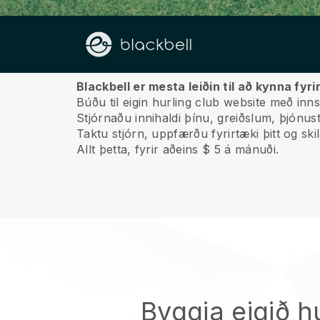
Um okkur
Blackbell er mesta leiðin til að kynna fyri
Búðu til eigin hurling club website með inns
Stjórnaðu innihaldi þínu, greiðslum, þjónust
Taktu stjórn, uppfærðu fyrirtæki þitt og ski
Allt þetta, fyrir aðeins $ 5 á mánuði.
Byggja eigið h