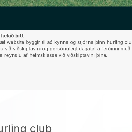
rtækið þitt
æi website byggir til að kynna og stjórna þinn hurling clu
u við viðskiptavini og persónulegt dagatal á ferðinni með 
la reynslu af heimsklassa við viðskiptavini þína.
urling club