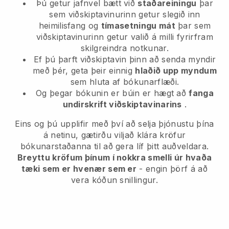
Þú getur jafnvel bætt við
staðareiningu
þar
sem viðskiptavinurinn getur slegið inn
heimilisfang og
tímasetningu mát
þar sem
viðskiptavinurinn getur valið á milli fyrirfram
skilgreindra notkunar.
Ef þú þarft viðskiptavin þinn að senda myndir
með þér, geta þeir einnig
hlaðið upp myndum
sem hluta af bókunarflæði.
Og þegar bókunin er búin er hægt að
fanga
undirskrift viðskiptavinarins
.
Eins og þú upplifir með því að selja þjónustu þína
á netinu, gætirðu viljað klára kröfur
bókunarstaðanna til að gera líf þitt auðveldara.
Breyttu kröfum þínum í nokkra smelli úr hvaða
tæki sem er hvenær sem er
- engin þörf á að
vera kóðun snillingur.