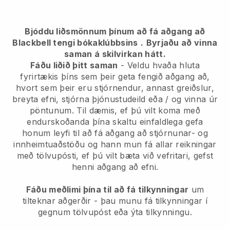
Bjóddu liðsmönnum þínum að fá aðgang að
Blackbell tengi bókaklúbbsins
.
Byrjaðu að vinna
saman á skilvirkan hátt.
Fáðu liðið þitt saman
- Veldu hvaða hluta
fyrirtækis þíns sem þeir geta fengið aðgang að,
hvort sem þeir eru stjórnendur, annast greiðslur,
breyta efni, stjórna þjónustudeild eða / og vinna úr
pöntunum. Til dæmis, ef þú vilt koma með
endurskoðanda þína skaltu einfaldlega gefa
honum leyfi til að fá aðgang að stjórnunar- og
innheimtuaðstöðu og hann mun fá allar reikningar
með tölvupósti, ef þú vilt bæta við vefritari, gefst
henni aðgang að efni.
Fáðu meðlimi þína til að fá tilkynningar
um
tilteknar aðgerðir - þau munu fá tilkynningar í
gegnum tölvupóst eða ýta tilkynningu.