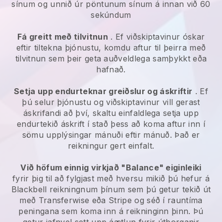
sínum og unnið úr pöntunum sínum á innan við 60
sekúndum
Fá greitt með tilvitnun
. Ef viðskiptavinur óskar
eftir tiltekna þjónustu, komdu aftur til þeirra með
tilvitnun sem þeir geta auðveldlega samþykkt eða
hafnað.
Setja upp endurteknar greiðslur og áskriftir
. Ef
þú selur þjónustu og viðskiptavinur vill gerast
áskrifandi að því, skaltu einfaldlega setja upp
endurtekið áskrift í stað þess að koma aftur inn í
sömu upplýsingar mánuði eftir mánuð. Það er
reikningur gert einfalt.
Við höfum einnig virkjað "Balance" eiginleiki
fyrir þig til að fylgjast með hversu mikið þú hefur á
Blackbell
reikningnum þínum sem þú getur tekið út
með Transferwise eða Stripe og séð í rauntíma
peningana sem koma inn á reikninginn þinn. Þú
getur jafnvel sett upp áætlun fyrir útborganir