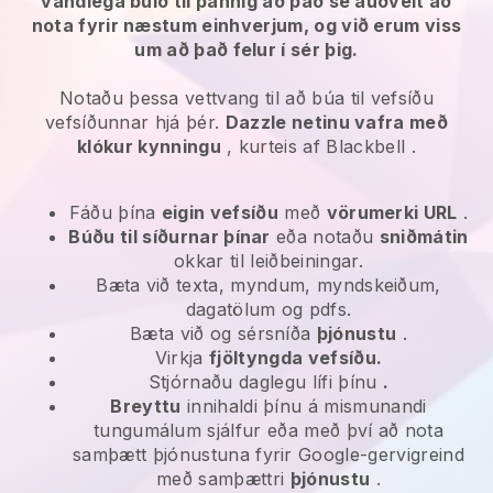
vandlega búið til þannig að það sé auðvelt að
nota fyrir næstum einhverjum, og við erum viss
um að það felur í sér þig.
Notaðu þessa vettvang til að búa til vefsíðu
vefsíðunnar hjá þér.
Dazzle netinu vafra með
klókur kynningu
, kurteis af
Blackbell
.
Fáðu þína
eigin vefsíðu
með
vörumerki URL
.
Búðu til síðurnar þínar
eða notaðu
sniðmátin
okkar til leiðbeiningar.
Bæta við texta, myndum, myndskeiðum,
dagatölum og pdfs.
Bæta við og sérsníða
þjónustu
.
Virkja
fjöltyngda vefsíðu.
Stjórnaðu daglegu lífi þínu
.
Breyttu
innihaldi þínu á mismunandi
tungumálum sjálfur eða með því að nota
samþætt þjónustuna fyrir Google-gervigreind
með samþættri
þjónustu
.