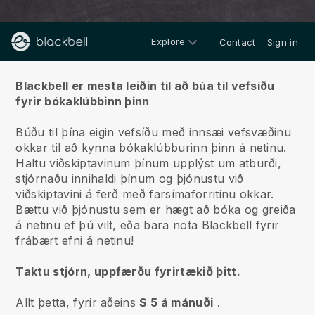
Explore
Contact
Sign in
Um okkur
Blackbell er mesta leiðin til að búa til vefsíðu
fyrir bókaklúbbinn þinn
Búðu til þína eigin vefsíðu með innsæi vefsvæðinu
okkar til að kynna bókaklúbburinn þinn á netinu.
Haltu viðskiptavinum þínum upplýst um atburði,
stjórnaðu innihaldi þínum og þjónustu við
viðskiptavini á ferð með farsímaforritinu okkar.
Bættu við þjónustu sem er hægt að bóka og greiða
á netinu ef þú vilt, eða bara nota Blackbell fyrir
frábært efni á netinu!
Taktu stjórn, uppfærðu fyrirtækið þitt.
Allt þetta, fyrir aðeins
$ 5 á mánuði
.