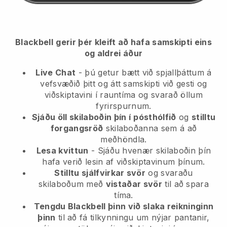
Blackbell
gerir þér kleift að hafa samskipti eins
og aldrei áður
Live Chat
- þú getur bætt við spjallþáttum á
vefsvæðið þitt og átt samskipti við gesti og
viðskiptavini í rauntíma og svarað öllum
fyrirspurnum.
Sjáðu öll skilaboðin þín í
pósthólfið
og
stilltu
forgangsröð
skilaboðanna sem á að
meðhöndla.
Lesa kvittun
- Sjáðu hvenær skilaboðin þín
hafa verið lesin af viðskiptavinum þínum.
Stilltu sjálfvirkar svör
og svaraðu
skilaboðum með
vistaðar svör
til að spara
tíma.
Tengdu Blackbell þinn við slaka reikninginn
þinn
til að fá tilkynningu um nýjar pantanir,