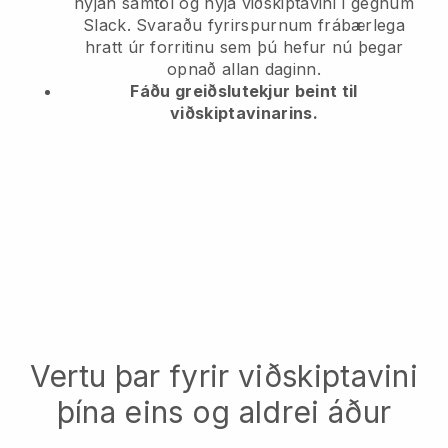
nýjan samtöl og nýja viðskiptavini í gegnum
Slack. Svaraðu fyrirspurnum frábærlega
hratt úr forritinu sem þú hefur nú þegar
opnað allan daginn.
Fáðu greiðslutekjur beint til
viðskiptavinarins.
Vertu þar fyrir viðskiptavini
þína eins og aldrei áður