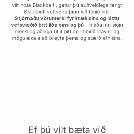
vilt nota
Blackbell
, getur þú auðveldlega tengt
Blackbell
vettvang þinn við lénið þitt.
Stjórnaðu vörumerki fyrirtækisins og láttu
vefsvæðið þitt líða eins og þú
- hlaða inn eigin
merki og aðlaga útlit þitt og lit með litavali og
möguleika á að breyta þema og stærð efnisins.
Ef þú vilt bæta við