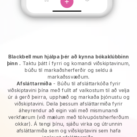
Blackbell mun hjálpa þér að kynna bókaklúbbinn
þinn
.
Taktu þátt í fyrri og komandi viðskiptavinum,
búðu til markaðsherferðir og seldu á
markaðssvæðum.
Afsláttarmiða
- Búðu til afsláttarkóða fyrir
viðskiptavini þína með fullt af valkostum til að velja
úr á gerð þeirra, upphæð og markaða þjónustu og
viðskiptavini. Deila þessum afsláttarmiða fyrir
áheyrendur að eigin vali með mismunandi
verkfærum (við mælum með tölvupóstsherferðum
okkar). Á tengi þínu, sjáðu virka og útrunnin
afsláttarmiða sem og viðskiptavini sem hafa