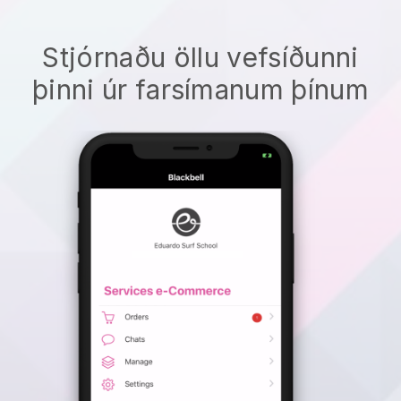
Stjórnaðu öllu vefsíðunni
þinni úr farsímanum þínum