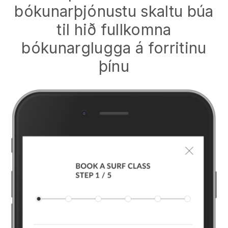
bókunarþjónustu skaltu búa
til hið fullkomna
bókunarglugga á forritinu
þínu