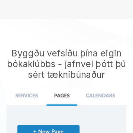
Byggðu vefsíðu þína eigin
bókaklúbbs
- jafnvel þótt þú
sért tæknibúnaður