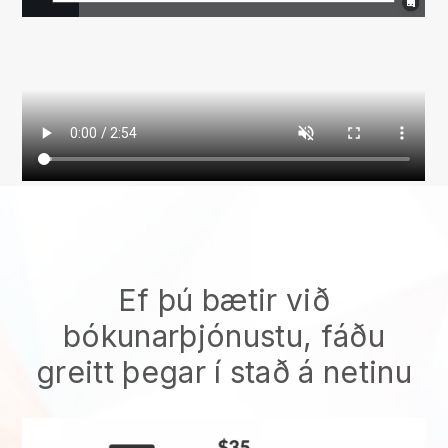
Ef þú bætir við
bókunarþjónustu, fáðu
greitt þegar í stað á netinu