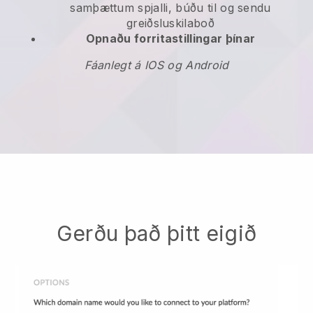
samþættum spjalli, búðu til og sendu
greiðsluskilaboð
Opnaðu forritastillingar þínar
Fáanlegt á IOS og Android
Gerðu það þitt eigið