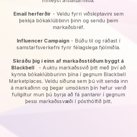
innleyst afsláttarmiða.
Email herferðir
-
Veldu fyrri viðskiptavini sem
þekkja bókaklúbbinn þinn og sendu þeim
markaðsbréf.
Influencer Campaign
- Búðu til og ráðast í
samstarfsverkefni fyrir félagslega fjölmiðla.
Skráðu þig í einn af markaðsstöðum byggt á
Blackbell
-
Auktu markaðssvið þitt með því að
kynna bókaklúbburinn þína í gegnum Blackbell
Marketplaces.
Veldu síðuna sem þú vilt senda inn
á markaðinn og þegar umsóknin þín hefur verið
fullgiltur mun þú byrja að fá pantanir í gegnum
þessi markaðssvæði í pósthólfið þitt.