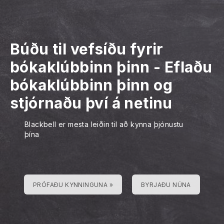
Búðu til vefsíðu fyrir
bókaklúbbinn þinn
-
Eflaðu
bókaklúbbinn þinn og
stjórnaðu því á netinu
Blackbell er mesta leiðin til að kynna þjónustu
þína
PRÓFAÐU KYNNINGUNA »
BYRJAÐU NÚNA