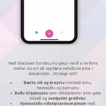
Með
Blackbell
forritinu
Þú getur verið á ferðinni
meðan þú ert að uppfæra vefsíðuna þína í
bókaklúbbi
, ótrúlegt rétt?
Bættu við og breyttu
innihaldi þínu,
heimasíðu og þjónustu
Búðu til þjónustu
sem viðskiptavinir þínir geta
bókað og
samþykkt greiðslur
Þjónustaðu viðskiptavinum þínum
með