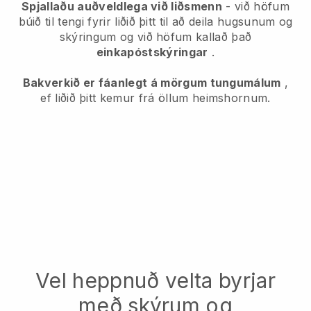
Spjallaðu auðveldlega við liðsmenn
- við höfum
búið til tengi fyrir liðið þitt til að deila hugsunum og
skýringum og við höfum kallað það
einkapóstskýringar
.
Bakverkið er fáanlegt á mörgum tungumálum
,
ef liðið þitt kemur frá öllum heimshornum.
Vel heppnuð velta byrjar
með skýrum og