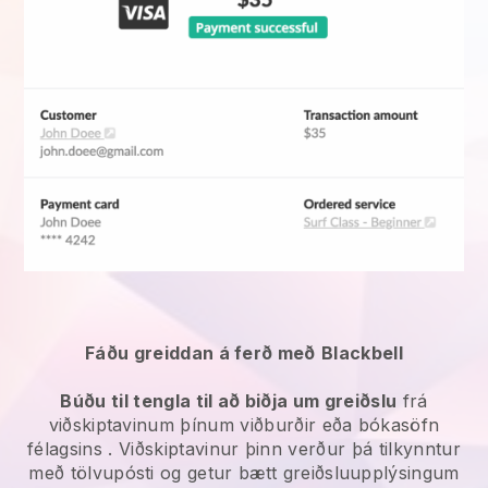
Fáðu greiddan á ferð með
Blackbell
Búðu til tengla til að biðja um greiðslu
frá
viðskiptavinum þínum
viðburðir eða bókasöfn
félagsins
. Viðskiptavinur þinn verður þá tilkynntur
með tölvupósti og getur bætt greiðsluupplýsingum