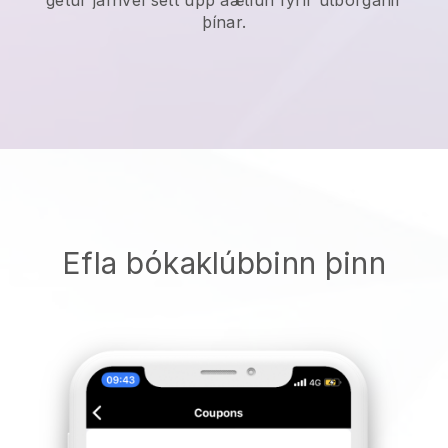
þínar.
Efla bókaklúbbinn þinn