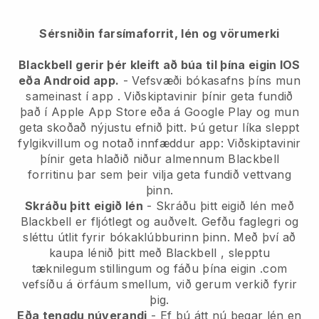
Sérsniðin farsímaforrit, lén og vörumerki
Blackbell
gerir þér kleift að búa til þína eigin IOS
eða Android app.
-
Vefsvæði bókasafns þíns mun
sameinast í app
. Viðskiptavinir þínir geta fundið
það í Apple App Store eða á Google Play og mun
geta skoðað nýjustu efnið þitt. Þú getur líka sleppt
fylgikvillum og notað innfæddur app: Viðskiptavinir
þínir geta hlaðið niður almennum Blackbell
forritinu þar sem þeir vilja geta fundið vettvang
þinn.
Skráðu þitt eigið lén
- Skráðu þitt eigið lén með
Blackbell
er fljótlegt og auðvelt.
Gefðu faglegri og
sléttu útlit fyrir bókaklúbburinn þinn.
Með því að
kaupa lénið þitt með
Blackbell
, slepptu
tæknilegum stillingum og fáðu þína eigin .com
vefsíðu á örfáum smellum, við gerum verkið fyrir
þig.
Eða tengdu núverandi
- Ef þú átt nú þegar lén en