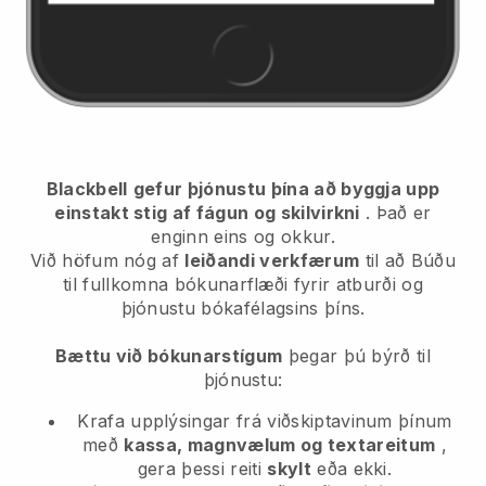
Blackbell
gefur þjónustu þína að byggja upp
einstakt stig af fágun og skilvirkni
. Það er
enginn eins og okkur.
Við höfum nóg af
leiðandi verkfærum
til að
Búðu
til fullkomna bókunarflæði fyrir atburði og
þjónustu bókafélagsins þíns.
Bættu við bókunarstígum
þegar þú býrð til
þjónustu:
Krafa upplýsingar frá viðskiptavinum þínum
með
kassa, magnvælum og textareitum
,
gera þessi reiti
skylt
eða ekki.