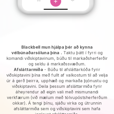
Blackbell mun hjálpa þér að kynna
vélbúnaðarsöluna þína
.
Taktu þátt í fyrri og
komandi viðskiptavinum, búðu til markaðsherferðir
og seldu á markaðssvæðum.
Afsláttarmiða
- Búðu til afsláttarkóða fyrir
viðskiptavini þína með fullt af valkostum til að velja
úr á gerð þeirra, upphæð og markaða þjónustu og
viðskiptavini. Deila þessum afsláttarmiða fyrir
áheyrendur að eigin vali með mismunandi
verkfærum (við mælum með tölvupóstsherferðum
okkar). Á tengi þínu, sjáðu virka og útrunnin
afsláttarmiða sem og viðskiptavini sem hafa