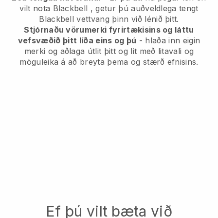
vilt nota
Blackbell
, getur þú auðveldlega tengt
Blackbell
vettvang þinn við lénið þitt.
Stjórnaðu vörumerki fyrirtækisins og láttu
vefsvæðið þitt líða eins og þú
- hlaða inn eigin
merki og aðlaga útlit þitt og lit með litavali og
möguleika á að breyta þema og stærð efnisins.
Ef þú vilt bæta við