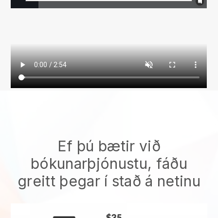
Ef þú bætir við
bókunarþjónustu, fáðu
greitt þegar í stað á netinu