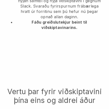
nýjan samtöl og nýja viðskiptavini í gegnum
Slack. Svaraðu fyrirspurnum frábærlega
hratt úr forritinu sem þú hefur nú þegar
opnað allan daginn.
Fáðu greiðslutekjur beint til
viðskiptavinarins.
Vertu þar fyrir viðskiptavini
þína eins og aldrei áður