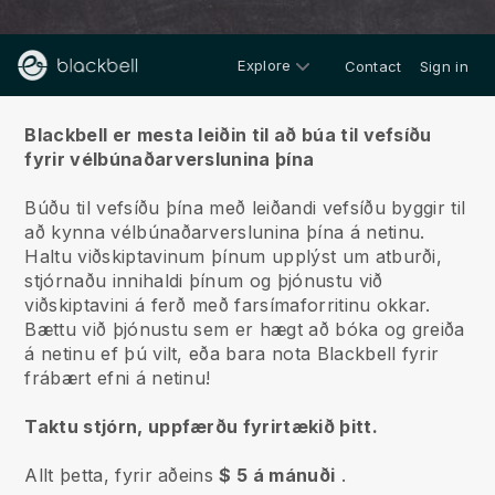
Explore
Contact
Sign in
Um okkur
Blackbell er mesta leiðin til að búa til vefsíðu
fyrir vélbúnaðarverslunina þína
Búðu til vefsíðu þína með leiðandi vefsíðu byggir til
að kynna vélbúnaðarverslunina þína á netinu.
Haltu viðskiptavinum þínum upplýst um atburði,
stjórnaðu innihaldi þínum og þjónustu við
viðskiptavini á ferð með farsímaforritinu okkar.
Bættu við þjónustu sem er hægt að bóka og greiða
á netinu ef þú vilt, eða bara nota Blackbell fyrir
frábært efni á netinu!
Taktu stjórn, uppfærðu fyrirtækið þitt.
Allt þetta, fyrir aðeins
$ 5 á mánuði
.