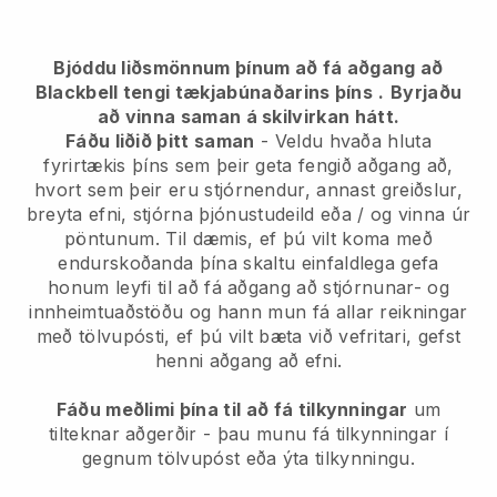
Bjóddu liðsmönnum þínum að fá aðgang að
Blackbell tengi tækjabúnaðarins þíns
.
Byrjaðu
að vinna saman á skilvirkan hátt.
Fáðu liðið þitt saman
- Veldu hvaða hluta
fyrirtækis þíns sem þeir geta fengið aðgang að,
hvort sem þeir eru stjórnendur, annast greiðslur,
breyta efni, stjórna þjónustudeild eða / og vinna úr
pöntunum. Til dæmis, ef þú vilt koma með
endurskoðanda þína skaltu einfaldlega gefa
honum leyfi til að fá aðgang að stjórnunar- og
innheimtuaðstöðu og hann mun fá allar reikningar
með tölvupósti, ef þú vilt bæta við vefritari, gefst
henni aðgang að efni.
Fáðu meðlimi þína til að fá tilkynningar
um
tilteknar aðgerðir - þau munu fá tilkynningar í
gegnum tölvupóst eða ýta tilkynningu.