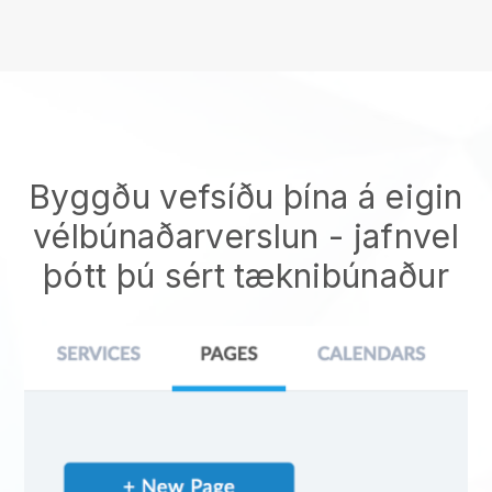
Byggðu vefsíðu þína á eigin
vélbúnaðarverslun
- jafnvel
þótt þú sért tæknibúnaður