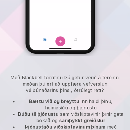
Með
Blackbell
forritinu
Þú getur verið á ferðinni
meðan þú ert að uppfæra vefverslun
vélbúnaðarins þíns
, ótrúlegt rétt?
Bættu við og breyttu
innihaldi þínu,
heimasíðu og þjónustu
Búðu til þjónustu
sem viðskiptavinir þínir geta
bókað og
samþykkt greiðslur
Þjónustaðu viðskiptavinum þínum
með