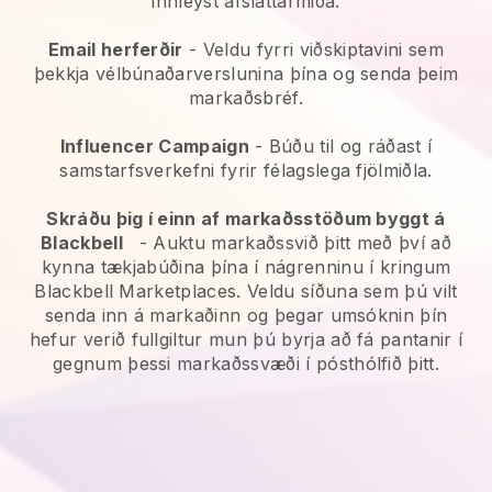
innleyst afsláttarmiða.
Email herferðir
-
Veldu fyrri viðskiptavini sem
þekkja vélbúnaðarverslunina þína og senda þeim
markaðsbréf.
Influencer Campaign
- Búðu til og ráðast í
samstarfsverkefni fyrir félagslega fjölmiðla.
Skráðu þig í einn af markaðsstöðum byggt á
Blackbell
-
Auktu markaðssvið þitt með því að
kynna tækjabúðina þína í nágrenninu í kringum
Blackbell Marketplaces.
Veldu síðuna sem þú vilt
senda inn á markaðinn og þegar umsóknin þín
hefur verið fullgiltur mun þú byrja að fá pantanir í
gegnum þessi markaðssvæði í pósthólfið þitt.