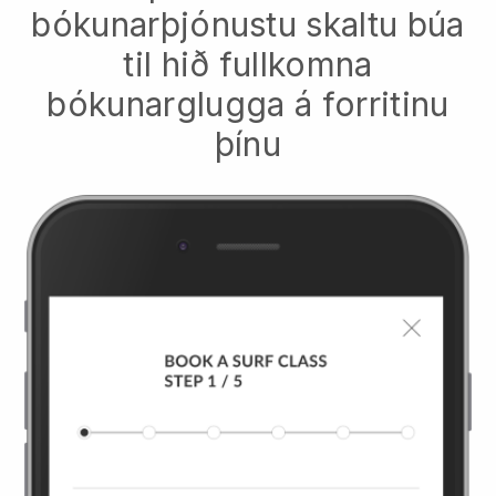
bókunarþjónustu skaltu búa
til hið fullkomna
bókunarglugga á forritinu
þínu