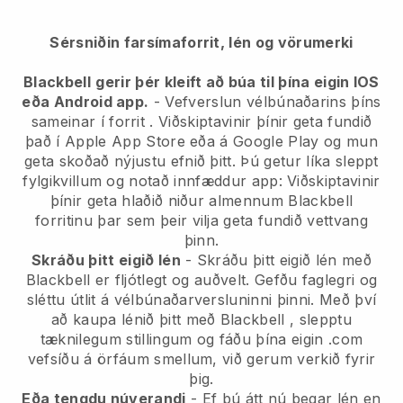
Sérsniðin farsímaforrit, lén og vörumerki
Blackbell
gerir þér kleift að búa til þína eigin IOS
eða Android app.
-
Vefverslun vélbúnaðarins þíns
sameinar í forrit
. Viðskiptavinir þínir geta fundið
það í Apple App Store eða á Google Play og mun
geta skoðað nýjustu efnið þitt. Þú getur líka sleppt
fylgikvillum og notað innfæddur app: Viðskiptavinir
þínir geta hlaðið niður almennum Blackbell
forritinu þar sem þeir vilja geta fundið vettvang
þinn.
Skráðu þitt eigið lén
- Skráðu þitt eigið lén með
Blackbell
er fljótlegt og auðvelt.
Gefðu faglegri og
sléttu útlit á vélbúnaðarversluninni þinni.
Með því
að kaupa lénið þitt með
Blackbell
, slepptu
tæknilegum stillingum og fáðu þína eigin .com
vefsíðu á örfáum smellum, við gerum verkið fyrir
þig.
Eða tengdu núverandi
- Ef þú átt nú þegar lén en