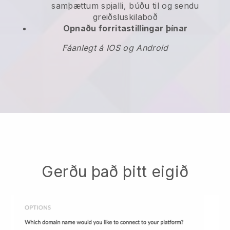
samþættum spjalli, búðu til og sendu
greiðsluskilaboð
Opnaðu forritastillingar þínar
Fáanlegt á IOS og Android
Gerðu það þitt eigið