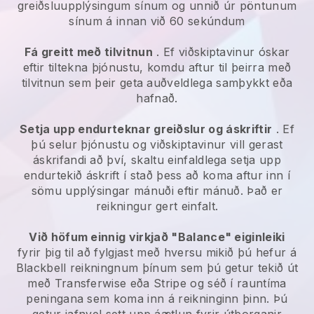
greiðsluupplýsingum sínum og unnið úr pöntunum
sínum á innan við 60 sekúndum
Fá greitt með tilvitnun
. Ef viðskiptavinur óskar
eftir tiltekna þjónustu, komdu aftur til þeirra með
tilvitnun sem þeir geta auðveldlega samþykkt eða
hafnað.
Setja upp endurteknar greiðslur og áskriftir
. Ef
þú selur þjónustu og viðskiptavinur vill gerast
áskrifandi að því, skaltu einfaldlega setja upp
endurtekið áskrift í stað þess að koma aftur inn í
sömu upplýsingar mánuði eftir mánuð. Það er
reikningur gert einfalt.
Við höfum einnig virkjað "Balance" eiginleiki
fyrir þig til að fylgjast með hversu mikið þú hefur á
Blackbell
reikningnum þínum sem þú getur tekið út
með Transferwise eða Stripe og séð í rauntíma
peningana sem koma inn á reikninginn þinn. Þú
getur jafnvel sett upp áætlun fyrir útborganir