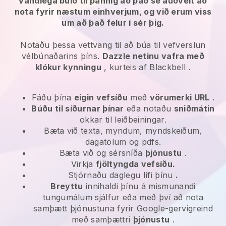
vandlega búið til þannig að það sé auðvelt að
nota fyrir næstum einhverjum, og við erum viss
um að það felur í sér þig.
Notaðu þessa vettvang til að búa til vefverslun
vélbúnaðarins þíns.
Dazzle netinu vafra með
klókur kynningu
, kurteis af
Blackbell
.
Fáðu þína
eigin vefsíðu
með
vörumerki URL
.
Búðu til síðurnar þínar
eða notaðu
sniðmátin
okkar til leiðbeiningar.
Bæta við texta, myndum, myndskeiðum,
dagatölum og pdfs.
Bæta við og sérsníða
þjónustu
.
Virkja
fjöltyngda vefsíðu.
Stjórnaðu daglegu lífi þínu
.
Breyttu
innihaldi þínu á mismunandi
tungumálum sjálfur eða með því að nota
samþætt þjónustuna fyrir Google-gervigreind
með samþættri
þjónustu
.