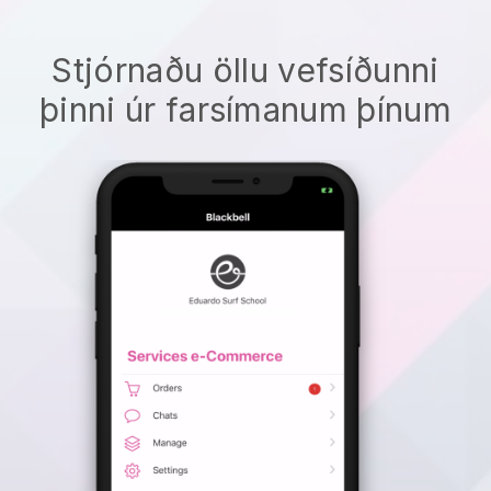
Stjórnaðu öllu vefsíðunni
þinni úr farsímanum þínum