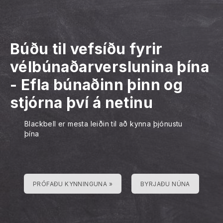
Búðu til vefsíðu fyrir
vélbúnaðarverslunina þína
-
Efla búnaðinn þinn og
stjórna því á netinu
Blackbell er mesta leiðin til að kynna þjónustu
þína
PRÓFAÐU KYNNINGUNA »
BYRJAÐU NÚNA