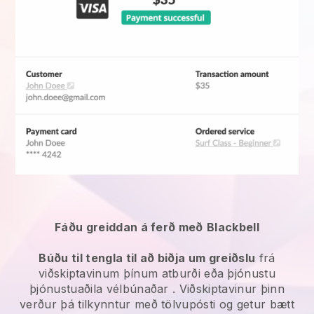
Fáðu greiddan á ferð með
Blackbell
Búðu til tengla til að biðja um greiðslu
frá
viðskiptavinum þínum
atburði eða þjónustu
þjónustuaðila vélbúnaðar
. Viðskiptavinur þinn
verður þá tilkynntur með tölvupósti og getur bætt