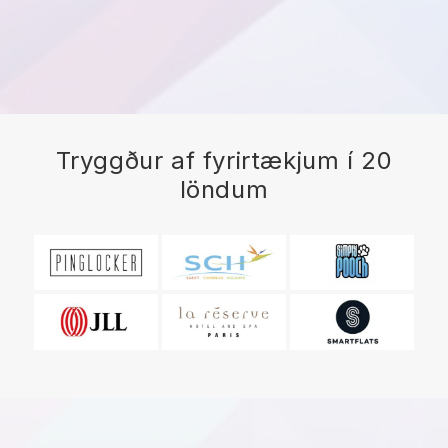
Tryggður af fyrirtækjum í 20
löndum