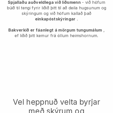
Spjallaðu auðveldlega við liðsmenn
- við höfum
búið til tengi fyrir liðið þitt til að deila hugsunum og
skýringum og við höfum kallað það
einkapóstskýringar
.
Bakverkið er fáanlegt á mörgum tungumálum
,
ef liðið þitt kemur frá öllum heimshornum.
Vel heppnuð velta byrjar
með skýrum og