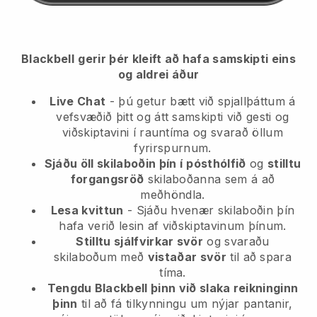
Blackbell
gerir þér kleift að hafa samskipti eins
og aldrei áður
Live Chat
- þú getur bætt við spjallþáttum á
vefsvæðið þitt og átt samskipti við gesti og
viðskiptavini í rauntíma og svarað öllum
fyrirspurnum.
Sjáðu öll skilaboðin þín í
pósthólfið
og
stilltu
forgangsröð
skilaboðanna sem á að
meðhöndla.
Lesa kvittun
- Sjáðu hvenær skilaboðin þín
hafa verið lesin af viðskiptavinum þínum.
Stilltu sjálfvirkar svör
og svaraðu
skilaboðum með
vistaðar svör
til að spara
tíma.
Tengdu Blackbell þinn við slaka reikninginn
þinn
til að fá tilkynningu um nýjar pantanir,