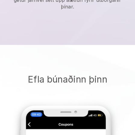
þínar.
Efla búnaðinn þinn