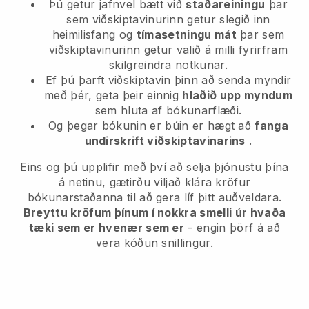
Þú getur jafnvel bætt við
staðareiningu
þar
sem viðskiptavinurinn getur slegið inn
heimilisfang og
tímasetningu mát
þar sem
viðskiptavinurinn getur valið á milli fyrirfram
skilgreindra notkunar.
Ef þú þarft viðskiptavin þinn að senda myndir
með þér, geta þeir einnig
hlaðið upp myndum
sem hluta af bókunarflæði.
Og þegar bókunin er búin er hægt að
fanga
undirskrift viðskiptavinarins
.
Eins og þú upplifir með því að selja þjónustu þína
á netinu, gætirðu viljað klára kröfur
bókunarstaðanna til að gera líf þitt auðveldara.
Breyttu kröfum þínum í nokkra smelli úr hvaða
tæki sem er hvenær sem er
- engin þörf á að
vera kóðun snillingur.