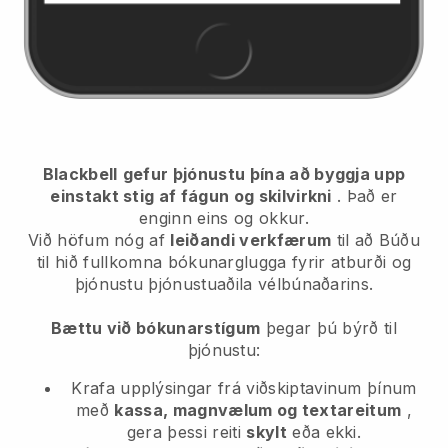
Blackbell
gefur þjónustu þína að byggja upp
einstakt stig af fágun og skilvirkni
. Það er
enginn eins og okkur.
Við höfum nóg af
leiðandi verkfærum
til að
Búðu
til hið fullkomna bókunarglugga fyrir atburði og
þjónustu þjónustuaðila vélbúnaðarins.
Bættu við bókunarstígum
þegar þú býrð til
þjónustu:
Krafa upplýsingar frá viðskiptavinum þínum
með
kassa, magnvælum og textareitum
,
gera þessi reiti
skylt
eða ekki.