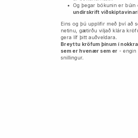
Og þegar bókunin er búin
undirskrift viðskiptavinar
Eins og þú upplifir með því að s
netinu, gætirðu viljað klára krö
gera líf þitt auðveldara.
Breyttu kröfum þínum í nokkra
sem er hvenær sem er
- engin
snillingur.