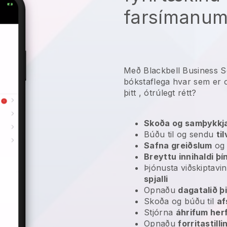
farsímanum
Með Blackbell Business S
bókstaflega hvar sem er
þitt
, ótrúlegt rétt?
Skoða og samþykkja
Búðu til og sendu
ti
Safna greiðslum
o
Breyttu innihaldi þí
Þjónusta viðskipta
spjalli
Opnaðu
dagatalið þi
Skoða og búðu til
af
Stjórna
áhrifum her
Opnaðu
forritastill