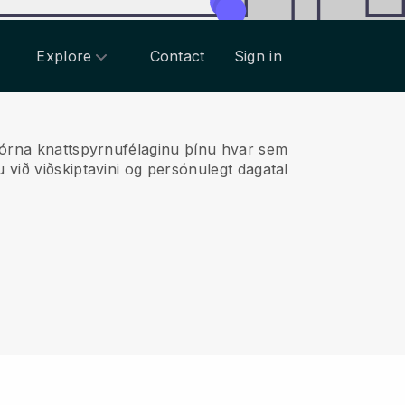
Explore
Contact
Sign in
jórna knattspyrnufélaginu þínu hvar sem
u við viðskiptavini og persónulegt dagatal