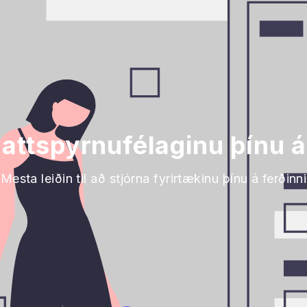
nattspyrnufélaginu þínu 
Mesta leiðin til að stjórna fyrirtækinu þínu á ferðinni