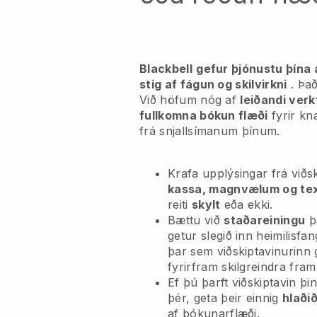
Blackbell
gefur þjónustu þína 
stig af fágun og skilvirkni
. Það
Við höfum nóg af
leiðandi verk
fullkomna bókun flæði
fyrir kn
frá snjallsímanum þínum.
Krafa upplýsingar frá við
kassa, magnvælum og te
reiti
skylt
eða ekki.
Bættu við
staðareiningu
þa
getur slegið inn heimilisfa
þar sem viðskiptavinurinn g
fyrirfram skilgreindra fra
Ef þú þarft viðskiptavin þ
þér, geta þeir einnig
hlaði
af bókunarflæði.