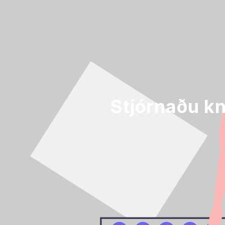
Stjórnaðu k