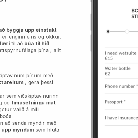
að byggja upp einstakt
 er enginn eins og okkur.
færi
til að
búa til hið
attspyrnufélaga þína
, allt
skiptavinum þínum með
xtareitum
, gera þessi
r sem viðskiptavinurinn
ng og
tímasetningu mát
etur valið á milli
mboðs.
inn að senda myndir með
ð upp myndum
sem hluta