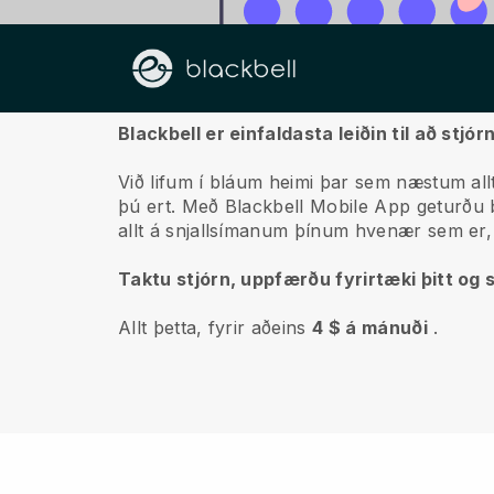
Um okkur
Blackbell er einfaldasta leiðin til að st
Við lifum í bláum heimi þar sem næstum allt
þú ert.
Með
Blackbell
Mobile App geturðu búi
allt á snjallsímanum þínum hvenær sem er,
Taktu stjórn, uppfærðu fyrirtæki þitt og s
Allt þetta, fyrir aðeins
4 $ á mánuði
.