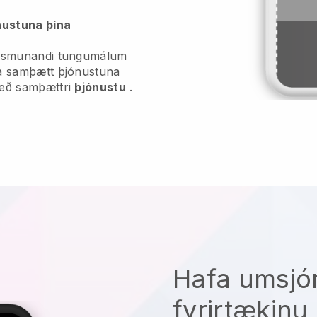
nustuna þína
mismunandi tungumálum
ta samþætt þjónustuna
með samþættri
þjónustu
.
Hafa umsjó
fyrirtækinu 