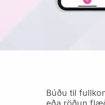
Búðu til full
eða röðun flæ