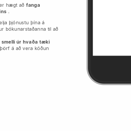
 er hægt að
fanga
ins
.
elja þjónustu þína á
fur bókunarstaðanna til að
 smelli úr hvaða tæki
 þörf á að vera kóðun