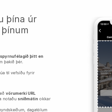
u þína úr
 þínum
ttspyrnufélagið þitt en
m þakið þér.
úa til vefsíðu fyrir
eð
vörumerki URL
a notaðu
sniðmátin
okkar
myndskeiðum, dagatölum