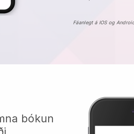
Fáanlegt á IOS og Androi
komna bókun
ði