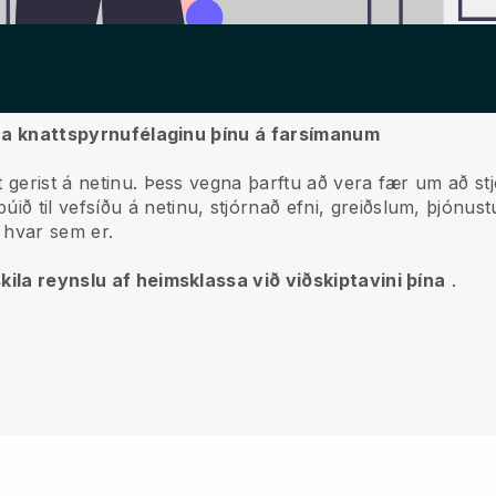
jórna knattspyrnufélaginu þínu á farsímanum
 gerist á netinu.
Þess vegna þarftu að vera fær um að st
ð til vefsíðu á netinu, stjórnað efni, greiðslum, þjónust
 hvar sem er.
kila reynslu af heimsklassa við viðskiptavini þína
.