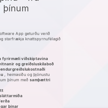
 þínum
oftware App geturðu verið
 og
starfrækja knattspyrnufélagið
 fyrirmæli viðskiptavina
lvitnanir og greiðsluskilaboð
g
endurgreiðslukostnaði
nu
, heimasíðu og þjónustu
vinum þínum með
samþættri
tt
sláttarmiða
ferða
ingar þínar