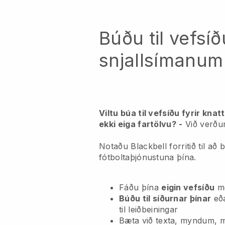
Búðu til vefsíð
snjallsímanum
Viltu búa til vefsíðu fyrir kna
ekki eiga fartölvu?
-
Við verðu
Notaðu Blackbell forritið til að b
fótboltaþjónustuna þína.
Fáðu þína
eigin vefsíðu
m
Búðu til síðurnar þínar
eð
til leiðbeiningar
Bæta við texta, myndum, 