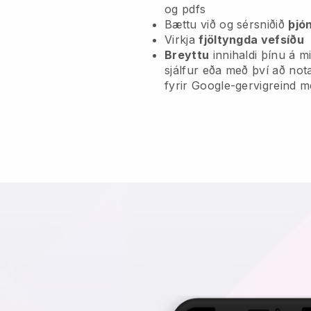
og pdfs
Bættu við og sérsniðið
þjó
Virkja
fjöltyngda vefsíðu
Breyttu
innihaldi þínu á 
sjálfur eða með því að no
fyrir Google-gervigreind 