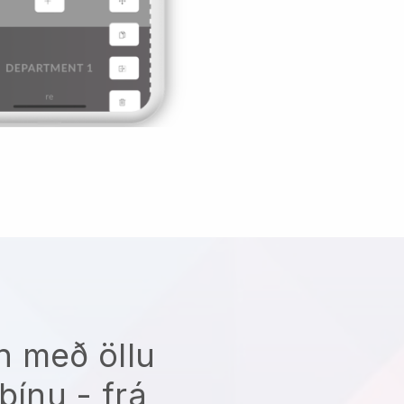
n með öllu
þínu - frá