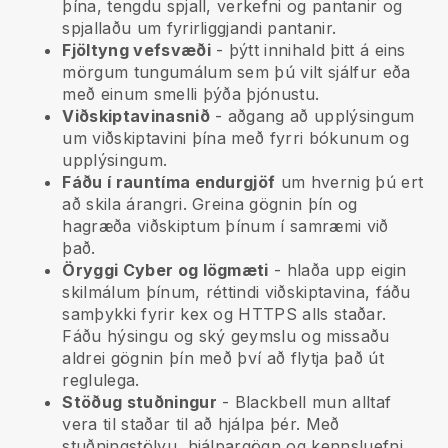
þína, tengdu spjall, verkefni og pantanir og
spjallaðu um fyrirliggjandi pantanir.
Fjöltyng vefsvæði
- þýtt innihald þitt á eins
mörgum tungumálum sem þú vilt sjálfur eða
með einum smelli þýða þjónustu.
Viðskiptavinasnið
- aðgang að upplýsingum
um viðskiptavini þína með fyrri bókunum og
upplýsingum.
Fáðu í rauntíma endurgjöf
um hvernig þú ert
að skila árangri. Greina gögnin þín og
hagræða viðskiptum þínum í samræmi við
það.
Öryggi Cyber og lögmæti
- hlaða upp eigin
skilmálum þínum, réttindi viðskiptavina, fáðu
samþykki fyrir kex og HTTPS alls staðar.
Fáðu hýsingu og ský geymslu og missaðu
aldrei gögnin þín með því að flytja það út
reglulega.
Stöðug stuðningur
-
Blackbell
mun alltaf
vera til staðar til að hjálpa þér. Með
stuðningstölvu, hjálpargögn og kennsluefni