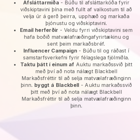
Afsláttarmiða
- Búðu til afsláttarkóða fyrir
viðskiptavini þína með fullt af valkostum til að
velja úr á gerð þeirra, upphæð og markaða
þjónustu og viðskiptavini.
Email herferðir
-
Veldu fyrri viðskiptavini sem
hafa boðið matvælafræðingafyrirtækinu og
sent þeim markaðsbréf.
Influencer Campaign
- Búðu til og ráðast í
samstarfsverkefni fyrir félagslega fjölmiðla.
Taktu þátt í einum af
Auktu markaðssvið þitt
með því að nota nálægt Blackbell
Markaðsfréttir til að selja matvælafræðinginn
þinn.
byggt á
Blackbell
-
Auktu markaðssvið
þitt með því að nota nálægt Blackbell
Markaðsfréttir til að selja matvælafræðinginn
þinn.