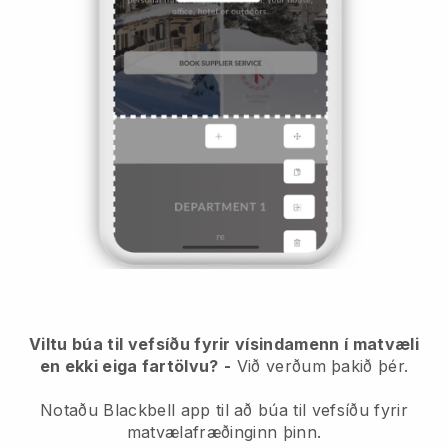
Viltu búa til vefsíðu fyrir vísindamenn í matvæli
en ekki eiga fartölvu?
-
Við verðum þakið þér.
Notaðu Blackbell app til að búa til vefsíðu fyrir
matvælafræðinginn þinn.