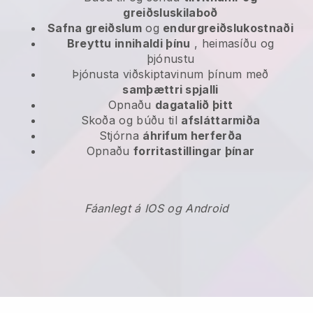
greiðsluskilaboð
Safna greiðslum
og
endurgreiðslukostnaði
Breyttu innihaldi þínu
, heimasíðu og
þjónustu
Þjónusta viðskiptavinum þínum með
samþættri spjalli
Opnaðu
dagatalið þitt
Skoða og búðu til
afsláttarmiða
Stjórna
áhrifum herferða
Opnaðu
forritastillingar þínar
Fáanlegt á IOS og Android