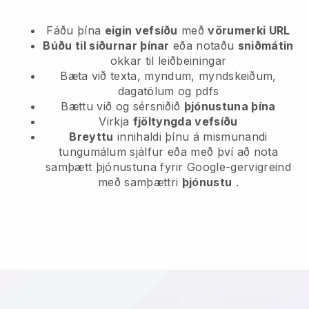
Fáðu þína
eigin vefsíðu
með
vörumerki URL
Búðu til síðurnar þínar
eða notaðu
sniðmátin
okkar til leiðbeiningar
Bæta við texta, myndum, myndskeiðum,
dagatölum og pdfs
Bættu við og sérsniðið
þjónustuna þína
Virkja
fjöltyngda vefsíðu
Breyttu
innihaldi þínu á mismunandi
tungumálum sjálfur eða með því að nota
samþætt þjónustuna fyrir Google-gervigreind
með samþættri
þjónustu
.