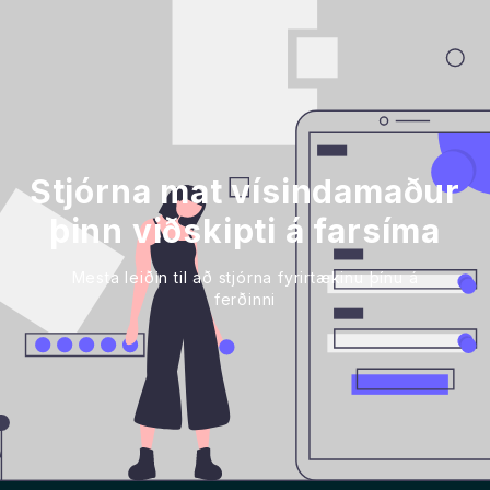
Stjórna mat vísindamaður
þinn viðskipti á farsíma
Mesta leiðin til að stjórna fyrirtækinu þínu á
ferðinni