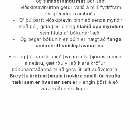
og
tímasetningu mát
þar sem
viðskiptavinurinn getur valið á milli fyrirfram
skilgreindra framboðs.
Ef þú þarft viðskiptavin þinn að senda myndir
með þér, geta þeir einnig
hlaðið upp myndum
sem hluta af bókunarflæði.
Og þegar bókunin er búin er hægt að
fanga
undirskrift viðskiptavinarins
.
Eins og þú upplifir með því að selja þjónustu þína
á netinu, gætirðu viljað klára kröfur
bókunarstaðanna til að gera líf þitt auðveldara.
Breyttu kröfum þínum í nokkra smelli úr hvaða
tæki sem er hvenær sem er
- engin þörf á að
vera kóðun snillingur.