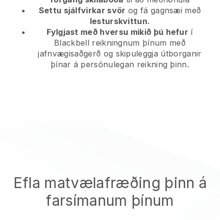
Settu sjálfvirkar svör
og fá gagnsæi með
lesturskvittun.
Fylgjast með hversu mikið þú hefur
í
Blackbell reikningnum þínum með
jafnvægisaðgerð og skipuleggja útborganir
þínar á persónulegan reikning þinn.
Efla matvælafræðing þinn á
farsímanum þínum