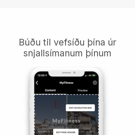
Búðu til vefsíðu þína úr
snjallsímanum þínum