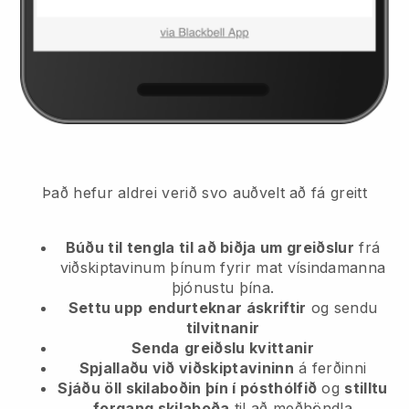
Það hefur aldrei verið svo auðvelt að fá greitt
Búðu til tengla til að biðja um greiðslur
frá
viðskiptavinum þínum
fyrir mat vísindamanna
þjónustu þína.
Settu upp
endurteknar áskriftir
og sendu
tilvitnanir
Senda
greiðslu kvittanir
Spjallaðu við viðskiptavininn
á ferðinni
Sjáðu öll skilaboðin þín í pósthólfið
og
stilltu
forgang skilaboða
til að meðhöndla