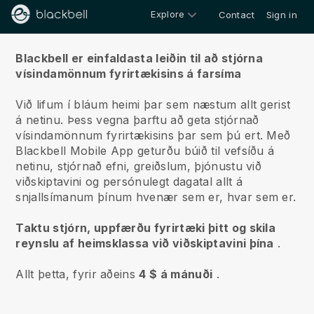
Explore
Contact
Sign in
Um okkur
Blackbell er einfaldasta leiðin til að stjórna
vísindamönnum fyrirtækisins á farsíma
Við lifum í bláum heimi þar sem næstum allt gerist
á netinu.
Þess vegna þarftu að geta stjórnað
vísindamönnum fyrirtækisins þar sem þú ert.
Með
Blackbell
Mobile App geturðu búið til vefsíðu á
netinu, stjórnað efni, greiðslum, þjónustu við
viðskiptavini og persónulegt dagatal allt á
snjallsímanum þínum hvenær sem er, hvar sem er.
Taktu stjórn, uppfærðu fyrirtæki þitt og skila
reynslu af heimsklassa við viðskiptavini þína
.
Allt þetta, fyrir aðeins
4 $ á mánuði
.