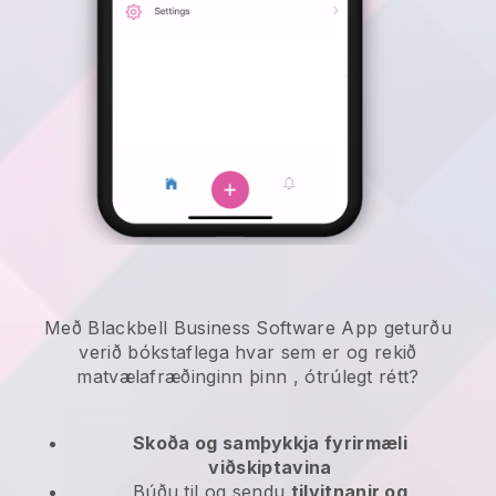
Með Blackbell Business Software App geturðu
verið bókstaflega hvar sem er og
rekið
matvælafræðinginn þinn
, ótrúlegt rétt?
Skoða og samþykkja fyrirmæli
viðskiptavina
Búðu til og sendu
tilvitnanir og