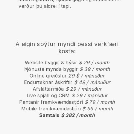
verður þú aldrei í tapi.
Á eigin spýtur myndi þessi verkfæri
kosta:
Website byggir & hýsir
$ 29 / month
Þjónusta mynda byggir
$ 39 / month
Online greiðslur
29 $ / mánuður
Endurteknar áskriftir
$ 49 / mánuður
Afsláttarmiða
$ 29 / mánuður
Live spjall og CRM
$ 29 / mánuður
Pantanir framkvæmdastjóri
$ 79 / month
Mobile framkvæmdastjóri
$ 99 / month
Samtals
$ 382 / month