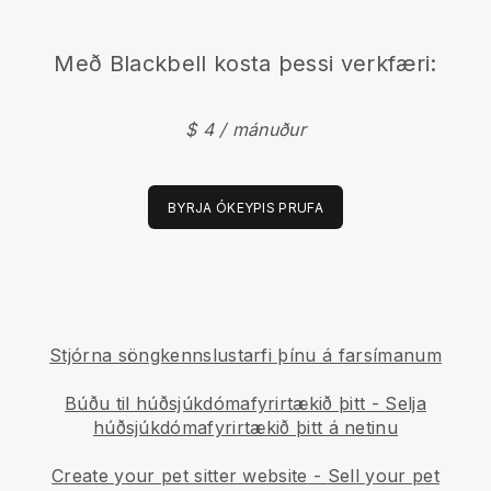
Með
Blackbell
kosta þessi verkfæri:
$ 4 / mánuður
BYRJA ÓKEYPIS PRUFA
Stjórna söngkennslustarfi þínu á farsímanum
Búðu til húðsjúkdómafyrirtækið þitt
-
Selja
húðsjúkdómafyrirtækið þitt á netinu
Create your pet sitter website
-
Sell your pet