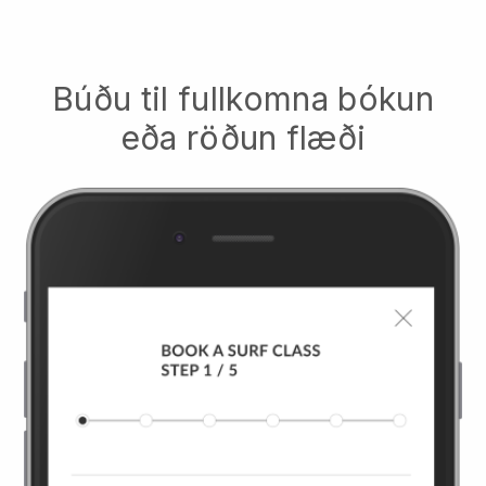
Búðu til fullkomna bókun
eða röðun flæði