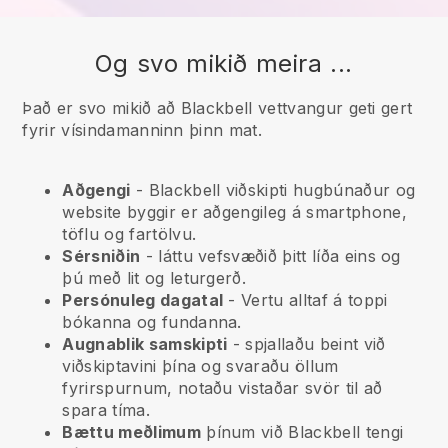
Og svo mikið meira ...
Það er svo mikið að Blackbell vettvangur geti gert
fyrir vísindamanninn þinn mat.
Aðgengi
-
Blackbell
viðskipti hugbúnaður og
website byggir er aðgengileg á smartphone,
töflu og fartölvu.
Sérsniðin
- láttu vefsvæðið þitt líða eins og
þú með lit og leturgerð.
Persónuleg dagatal
- Vertu alltaf á toppi
bókanna og fundanna.
Augnablik samskipti
- spjallaðu beint við
viðskiptavini þína og svaraðu öllum
fyrirspurnum, notaðu vistaðar svör til að
spara tíma.
Bættu meðlimum
þínum við
Blackbell
tengi