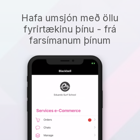
Hafa umsjón með öllu
fyrirtækinu þínu - frá
farsímanum þínum