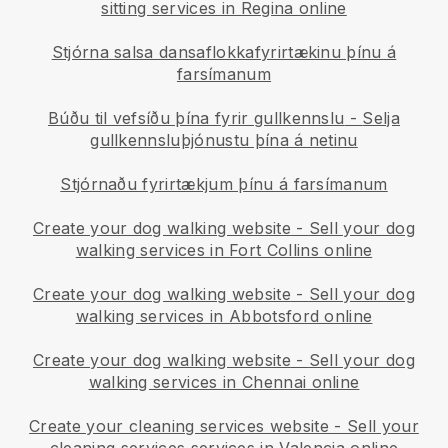
sitting services in Regina online
Stjórna salsa dansaflokkafyrirtækinu þínu á
farsímanum
Búðu til vefsíðu þína fyrir gullkennslu
-
Selja
gullkennsluþjónustu þína á netinu
Stjórnaðu fyrirtækjum þínu á farsímanum
Create your dog walking website
-
Sell your dog
walking services in Fort Collins online
Create your dog walking website
-
Sell your dog
walking services in Abbotsford online
Create your dog walking website
-
Sell your dog
walking services in Chennai online
Create your cleaning services website
-
Sell your