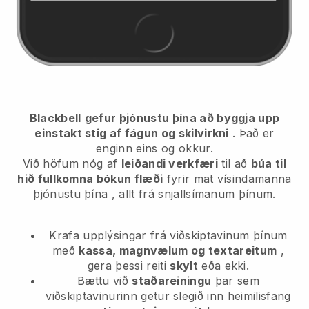
Blackbell
gefur þjónustu þína að byggja upp
einstakt stig af fágun og skilvirkni
. Það er
enginn eins og okkur.
Við höfum nóg af
leiðandi verkfæri
til að
búa til
hið fullkomna bókun flæði
fyrir mat vísindamanna
þjónustu þína
, allt frá snjallsímanum þínum.
Krafa upplýsingar frá viðskiptavinum þínum
með
kassa, magnvælum og textareitum
,
gera þessi reiti
skylt
eða ekki.
Bættu við
staðareiningu
þar sem
viðskiptavinurinn getur slegið inn heimilisfang