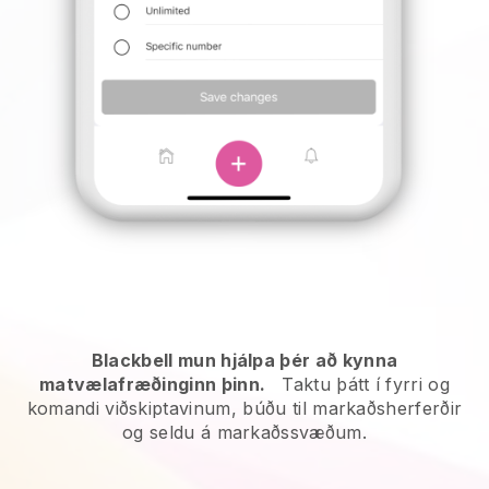
Blackbell mun hjálpa þér að kynna
matvælafræðinginn þinn.
Taktu þátt í fyrri og
komandi viðskiptavinum, búðu til markaðsherferðir
og seldu á markaðssvæðum.