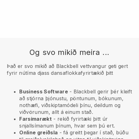
Og svo mikið meira ...
Það er svo mikið að Blackbell vettvangur geti gert
fyrir nútíma djass dansaflokkafyrirtækið þitt
Business Software
- Blackbell gerir þér kleift
að stjórna þjónustu, pöntunum, bókunum,
nothæfi, viðskiptamódeli þínu, deildum og
viðvörunum, allt á einum stað.
Farsímarækt
- rekið fyrirtæki þitt úr
snjallsímanum þínum, hvar sem þú ert.
Online greiðsla
- fá greitt þegar í stað, búðu