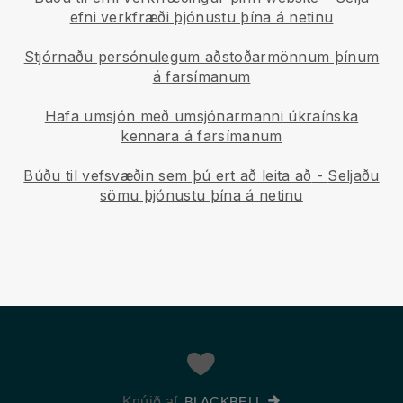
efni verkfræði þjónustu þína á netinu
Stjórnaðu persónulegum aðstoðarmönnum þínum
á farsímanum
Hafa umsjón með umsjónarmanni úkraínska
kennara á farsímanum
Búðu til vefsvæðin sem þú ert að leita að
-
Seljaðu
sömu þjónustu þína á netinu
Knúið af
BLACKBELL