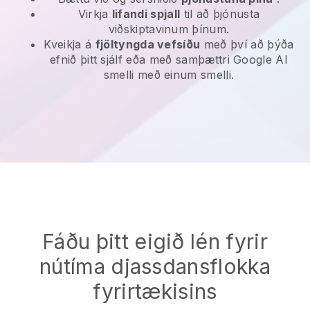
Virkja
lifandi spjall
til að þjónusta
viðskiptavinum þínum.
Kveikja á
fjöltyngda vefsíðu
með því að þýða
efnið þitt sjálf eða með samþættri Google AI
smelli með einum smelli.
Fáðu þitt eigið lén fyrir
nútíma djassdansflokka
fyrirtækisins