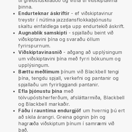
til greiðsluskilaboð og vitna til viðskiptavina
þinna.
Endurteknar áskriftir
-
ef viðskiptavinur
treystir í nútíma jazzdansflokkaþjónustu
skaltu einfaldlega setja upp endurtekið áskrift.
Augnablik samskipti
- spjallaðu beint við
viðskiptavini þína og svaraðu öllum
fyrirspurnum.
Viðskiptavinasnið
- aðgang að upplýsingum
um viðskiptavini þína með fyrri bókunum og
upplýsingum.
Bættu meðlimum
þínum við Blackbell tengi
þína, tengdu spjall, verkefni og pantanir og
spjallaðu um fyrirliggjandi pantanir.
Efla þjónustu þína
með
tölvupóstsherferðum, afsláttarmiða,
Blackbell
og
Blackbell
markaðir.
Fáðu í rauntíma endurgjöf
um hvernig þú ert
að skila árangri. Greina gögnin þín og
hagræða viðskiptum þínum í samræmi við
það.