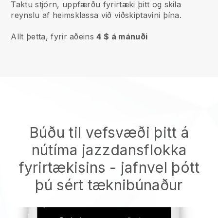
Taktu stjórn, uppfærðu fyrirtæki þitt og skila
reynslu af heimsklassa við viðskiptavini þína.
Allt þetta, fyrir aðeins
4 $ á mánuði
Búðu til vefsvæði þitt á
nútíma jazzdansflokka
fyrirtækisins
- jafnvel þótt
þú sért tæknibúnaður