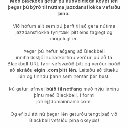
Með Blackbell getur þú auðveldlega keypt lén
þegar þú býrð til nútíma jazzdansflokka vefsíðu
þína.
Við höfum allt sem þú þarft til að gera nútíma
jazzdansflokka fyrirtæki þitt eins faglegt og
mögulegt er.
Þegar þú hefur aðgang að Blackbell
innihaldsstjórnunarkerfinu verður þú að fá
Blackbell URL fyrir vefsvæðið þitt og verður boðið
að
skráðu eigin .com þitt lén.
Leitaðu að tiltæku
lén og finndu þann sem hentar þér best.
Þú getur jafnvel
búið til netfang
með nýju léninu
þínu með Blackbell, í formi
john@domainname.com.
Og ef þú átt nú þegar lén geturðu tengt það við
Blackbell vefsíðu þína ókeypis!