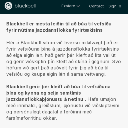
Explore
Contact
Sign in
Um okkur
Blackbell er mesta leiðin til að búa til vefsíðu
fyrir nútíma jazzdansflokka fyrirtækisins
Hér á Blackbell vitum við hversu mikilvægt það er
fyrir vefsíðuna þína á jazzdansflokka fyrirtækisins
að eiga eigin lén.
Það gerir þér kleift að líta vel út
og gerir viðskiptin þín kleift að skína í gegnum. Svo
höfum við gert það auðvelt fyrir þig að búa til
vefsíðu og kaupa eigin lén á sama vettvangi.
Blackbell gerir þér kleift að búa til vefsíðuna
þína og kynna og selja samtímis
jazzdansflokkaþjónustu á netinu
.
Hafa umsjón
með innihaldi, greiðslum, þjónustu við viðskiptavini
og persónulegt dagatal á ferðinni með
farsímaforritinu okkar.