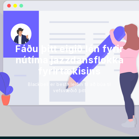
Fáðu þitt eigið lén fyrir
nútíma jazzdansflokka
fyrirtækisins
Blackbell er besta leiðin til að búa til
vefsvæðið þitt