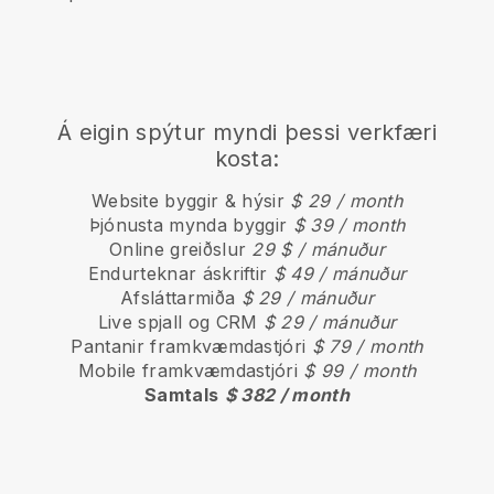
Á eigin spýtur myndi þessi verkfæri
kosta:
Website byggir & hýsir
$ 29 / month
Þjónusta mynda byggir
$ 39 / month
Online greiðslur
29 $ / mánuður
Endurteknar áskriftir
$ 49 / mánuður
Afsláttarmiða
$ 29 / mánuður
Live spjall og CRM
$ 29 / mánuður
Pantanir framkvæmdastjóri
$ 79 / month
Mobile framkvæmdastjóri
$ 99 / month
Samtals
$ 382 / month