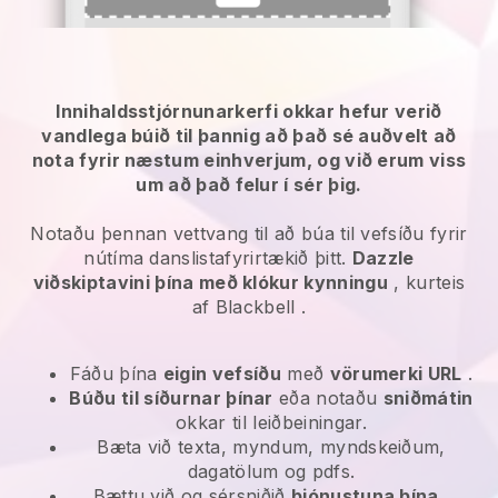
Innihaldsstjórnunarkerfi okkar hefur verið
vandlega búið til þannig að það sé auðvelt að
nota fyrir næstum einhverjum, og við erum viss
um að það felur í sér þig.
Notaðu þennan vettvang til að búa til vefsíðu fyrir
nútíma danslistafyrirtækið þitt.
Dazzle
viðskiptavini þína með klókur kynningu
, kurteis
af
Blackbell
.
Fáðu þína
eigin vefsíðu
með
vörumerki URL
.
Búðu til síðurnar þínar
eða notaðu
sniðmátin
okkar til leiðbeiningar.
Bæta við texta, myndum, myndskeiðum,
dagatölum og pdfs.
Bættu við og sérsniðið
þjónustuna þína
.