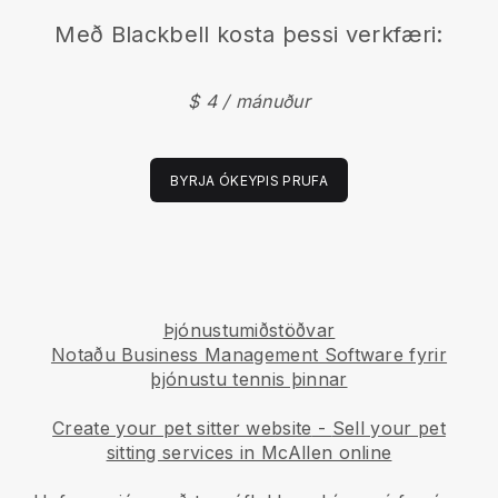
Með
Blackbell
kosta þessi verkfæri:
$ 4 / mánuður
BYRJA ÓKEYPIS PRUFA
Þjónustumiðstöðvar
Notaðu Business Management Software fyrir
þjónustu tennis þinnar
Create your pet sitter website
-
Sell your pet
sitting services in McAllen online