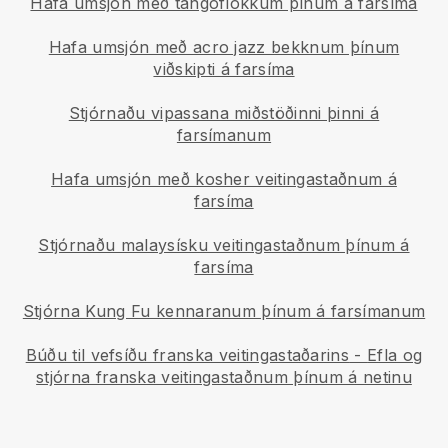
Hafa umsjón með tangóflokkum þínum á farsíma
Hafa umsjón með acro jazz bekknum þínum
viðskipti á farsíma
Stjórnaðu vipassana miðstöðinni þinni á
farsímanum
Hafa umsjón með kosher veitingastaðnum á
farsíma
Stjórnaðu malaysísku veitingastaðnum þínum á
farsíma
Stjórna Kung Fu kennaranum þínum á farsímanum
Búðu til vefsíðu franska veitingastaðarins
-
Efla og
stjórna franska veitingastaðnum þínum á netinu