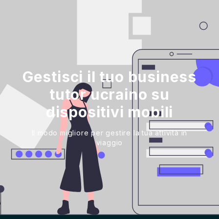
Gestisci il tuo business
tutor ucraino su
dispositivi mobili
Il modo migliore per gestire la tua attività in
viaggio