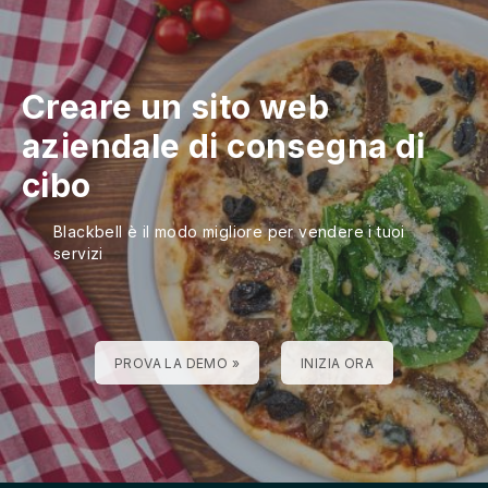
Creare un sito web
aziendale di consegna di
cibo
Blackbell è il modo migliore per vendere i tuoi
servizi
PROVA LA DEMO »
INIZIA ORA