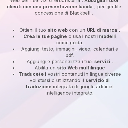
Web per i
servizi di erboristeria
.
Abbaglia i tuoi
clienti con una presentazione lucida
, per gentile
concessione di
Blackbell
.
Ottieni il tuo
sito web
con un
URL di marca
.
Crea le tue pagine
o usa i nostri
modelli
come guida.
Aggiungi testo, immagini, video, calendari e
pdf.
Aggiungi e personalizza i tuoi
servizi
.
Abilita un
sito Web multilingue
Traducete i
vostri contenuti in lingue diverse
voi stessi o utilizzando il
servizio di
traduzione
integrata di google artificial
intelligence integrato.