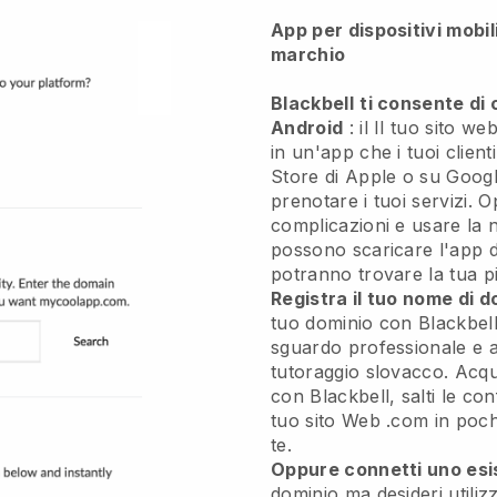
App per dispositivi mobil
marchio
Blackbell
ti consente di 
Android
: il
Il tuo sito we
in un'app
che i tuoi clien
Store di Apple o su Googl
prenotare i tuoi servizi. 
complicazioni e usare la no
possono scaricare l'app 
potranno trovare la tua p
Registra il tuo nome di d
tuo dominio con Blackbell
sguardo professionale e ast
tutoraggio slovacco.
Acqui
con Blackbell, salti le con
tuo sito Web .com in pochi
te.
Oppure connetti uno esi
dominio ma desideri utiliz