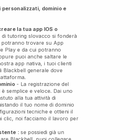
i personalizzati, dominio e
creare la tua app IOS o
b di tutoring slovacco si fonderà
ti potranno trovare su App
e Play e da cui potranno
Oppure puoi anche saltare le
stra app nativa, i tuoi clienti
di
Blackbell
generale dove
iattaforma.
ominio
- La registrazione del
 è semplice e veloce.
Dai uno
uto alla tua attività di
stando il tuo nome di dominio
figurazioni tecniche e ottieni il
 clic, noi facciamo il lavoro per
stente
: se possiedi già un
zare Blackbell, puoi collegare