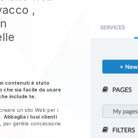
ovacco
,
un
lle
ei contenuti è stato
che sia facile da usare
che include te.
 creare un sito Web per i
.
Abbaglia i tuoi clienti
, per gentile concessione