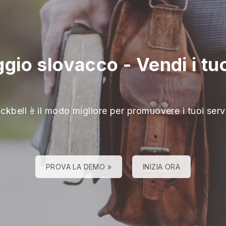
aggio slovacco
-
Vendi i tu
ckbell è il modo migliore per promuovere i tuoi serv
PROVA LA DEMO »
INIZIA ORA