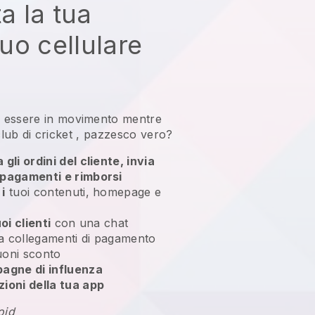
ta la tua
tuo cellulare
i essere in movimento mentre
club di cricket
, pazzesco vero?
gli ordini del cliente, invia
 pagamenti e rimborsi
i
tuoi contenuti, homepage e
oi clienti
con una chat
via collegamenti di pagamento
oni sconto
pagne di influenza
zioni della tua app
oid