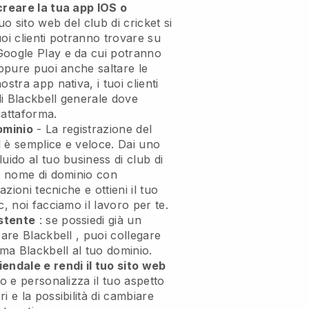
creare la tua app IOS o
tuo sito web del club di cricket si
uoi clienti potranno trovare su
Google Play e da cui potranno
Oppure puoi anche saltare le
stra app nativa, i tuoi clienti
di
Blackbell
generale dove
iattaforma.
ominio
- La registrazione del
l
è semplice e veloce.
Dai uno
uido al tuo business di club di
o nome di dominio con
azioni tecniche e ottieni il tuo
c, noi facciamo il lavoro per te.
stente
: se possiedi già un
zzare
Blackbell
, puoi collegare
orma
Blackbell
al tuo dominio.
endale e rendi il tuo sito web
go e personalizza il tuo aspetto
i e la possibilità di cambiare