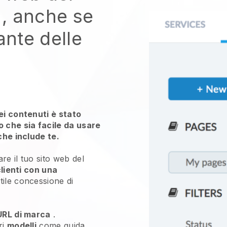
, anche se
ante delle
ei contenuti è stato
che sia facile da usare
che include te.
re il tuo sito web del
clienti con una
tile concessione di
URL di marca
.
ri
modelli
come guida.