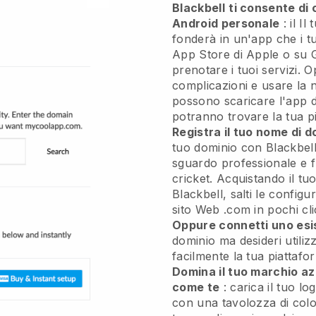
Blackbell
ti consente di 
Android personale
: il
Il 
fonderà in un'app
che i t
App Store di Apple o su 
prenotare i tuoi servizi. 
complicazioni e usare la no
possono scaricare l'app 
potranno trovare la tua p
Registra il tuo nome di d
tuo dominio con
Blackbel
sguardo professionale e fl
cricket.
Acquistando il tu
Blackbell, salti le configur
sito Web .com in pochi cli
Oppure connetti uno esi
dominio ma desideri utili
facilmente la tua piattaf
Domina il tuo marchio azi
come te
: carica il tuo lo
con una tavolozza di color