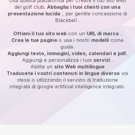
Usa questa piattaforma per creare il tuo sito web
del golf club.
Abbaglia i tuoi clienti con una
presentazione lucida
, per gentile concessione di
Blackbell
.
Ottieni il tuo sito web
con un
URL di marca
.
Crea le tue pagine
o usa i nostri
modelli
come
guida.
Aggiungi testo, immagini, video, calendari e pdf.
Aggiungi e personalizza i tuoi
servizi
.
Abilita un
sito Web multilingue
Traducete i vostri contenuti in lingue diverse
voi
stessi o utilizzando il servizio di traduzione
integrata di google artificial intelligence integrato.