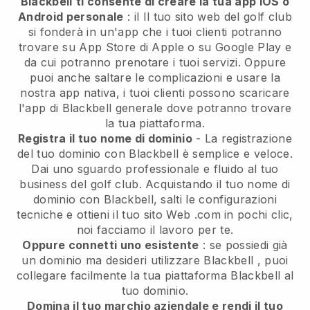
Blackbell
ti consente di creare la tua app IOS o
Android personale
: il
Il tuo sito web del golf club
si fonderà in un'app
che i tuoi clienti potranno
trovare su App Store di Apple o su Google Play e
da cui potranno prenotare i tuoi servizi. Oppure
puoi anche saltare le complicazioni e usare la
nostra app nativa, i tuoi clienti possono scaricare
l'app di
Blackbell
generale dove potranno trovare
la tua piattaforma.
Registra il tuo nome di dominio
- La registrazione
del tuo dominio con
Blackbell
è semplice e veloce.
Dai uno sguardo professionale e fluido al tuo
business del golf club.
Acquistando il tuo nome di
dominio con Blackbell, salti le configurazioni
tecniche e ottieni il tuo sito Web .com in pochi clic,
noi facciamo il lavoro per te.
Oppure connetti uno esistente
: se possiedi già
un dominio ma desideri utilizzare
Blackbell
, puoi
collegare facilmente la tua piattaforma
Blackbell
al
tuo dominio.
Domina il tuo marchio aziendale e rendi il tuo