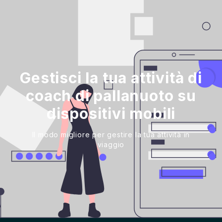
Gestisci la tua attività di
coach di pallanuoto su
dispositivi mobili
Il modo migliore per gestire la tua attività in
viaggio