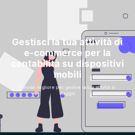
Gestisci la tua attività di
e-commerce per la
contabilità su dispositivi
mobili
Il modo migliore per gestire la tua attività in
viaggio