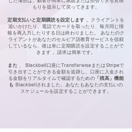
した場合は、顧客が簡単に承認または拒否できる見積
もりを提示して戻ってきます。
定期支払いと定期購読を設定します
。クライアントを
追いかけたり、電話でカードを取ったり、毎月同じ情
報を再入力したりする日は終わりました。
あなたのク
ライアントがあなたのセルビア語教育サービスを信頼
しているなら、彼は単に定期購読を設定することがで
きます
。請求は簡単です。
また
、
Blackbell
口座に
Transferwise
またはStripeで
引き出すことができる金額を追跡し、口座に入金され
る金額をリアルタイムで確認するための
「残高」機能
も
Blackbell
されました。あなたもあなたの支払いの
スケジュールを設定することができます。