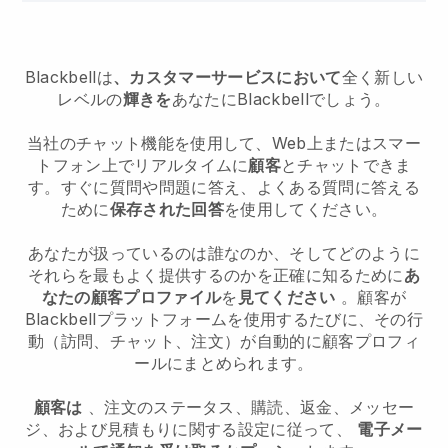
Blackbell
は
、カスタマーサービスにおいて
全く新しい
レベルの
輝きを
あなたに
Blackbell
でしょう。
当社のチャット機能を使用して、Web上またはスマー
トフォン上でリアルタイムに
顧客
とチャットできま
す。すぐに質問や問題に答え、よくある質問に答える
ために
保存された回答
を使用してください。
あなたが扱っているのは誰なのか、そしてどのように
それらを最もよく提供するのかを正確に知るために
あ
なたの顧客プロファイル
を
見てください
。顧客が
Blackbell
プラットフォームを使用するたびに、その行
動（訪問、チャット、注文）が自動的に顧客プロフィ
ールにまとめられます。
顧客は
、注文のステータス、購読、返金、メッセー
ジ、および見積もりに関する設定に従って、
電子メー