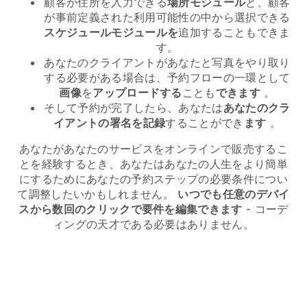
顧客が住所を入力できる
場所モジュール
と、顧客
が事前定義された利用可能性の中から選択できる
スケジュールモジュールを
追加することもできま
す。
あなたのクライアントがあなたと写真をやり取り
する必要がある場合は、予約フローの一環として
画像
を
アップロードする
ことも
できます
。
そして予約が完了したら、あなたは
あなたのクラ
イアントの署名を記録
することができ
ます
。
あなたがあなたのサービスをオンラインで販売するこ
とを経験するとき、あなたはあなたの人生をより簡単
にするためにあなたの予約ステップの必要条件につい
て調整したいかもしれません。
いつでも任意のデバイ
スから数回のクリックで要件を編集できます
- コーデ
ィングの天才である必要はありません。