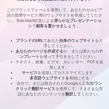
このプラットフォームを使用して、あなたの
セルビア
語の指導サービス
用のウェブサイトを作成してくださ
い。
Blackbell
好意による
滑らかなプレゼンテーショ
ン
で
顧客を驚かせましょう
。
ブランドのURL
であなた
自身のウェブサイト
を入
手してください。
あなたのページを作成する
か、または私たちの
テ
ンプレート
を使って手引きをしてください。
テキスト、画像、ビデオ、カレンダー、PDFを追
加します。
サービス
を追加してカスタマイズします。
多言語ウェブサイトを
有効にする
自分で、または統合されたGoogle人工知能
ワン
クリック翻訳サービス
を使用して、さまざまな言
語にあなたのコンテンツを
翻訳して
ください。