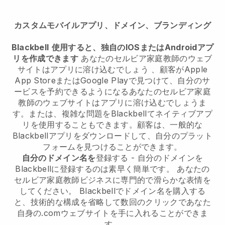
カスタムモバイルアプリ、ドメイン、ブランディング
Blackbell
使用すると、独自のIOSまたはAndroidアプ
リを作成できます
あなたのセルビア家庭教師のウェブ
サイトはアプリに溶け込むでしょう
、顧客がApple
App StoreまたはGoogle Playで見つけて、自分のサ
ービスを予約できるようになる
あなたのセルビア家庭
教師のウェブサイトはアプリに溶け込むでしょう
ま
す。または、複雑な問題を
Blackbell
てネイティブアプ
リを使用することもできます。顧客は、一般的な
Blackbell
アプリをダウンロードして、自分のプラット
フォームを見つけることができます。
自分のドメイン名を
登録する - 自分のドメインを
Blackbellに登録するのは素早く簡単です。
あなたの
セルビア家庭教師ビジネスに専門的で滑らかな表情を
してください。
Blackbellでドメイン名を購入する
と、技術的な構成を省略して数回のクリックであなた
自身の.comウェブサイトを手に入れることができま
す。