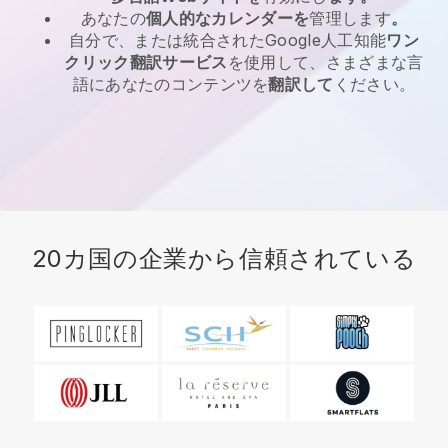
あなたの
個人的なカレンダーを
管理します
。
自分で、または統合されたGoogle人工知能
ワン
クリック翻訳サービス
を使用して、さまざまな言
語にあなたのコンテンツを
翻訳して
ください。
20カ国の企業から信頼されている