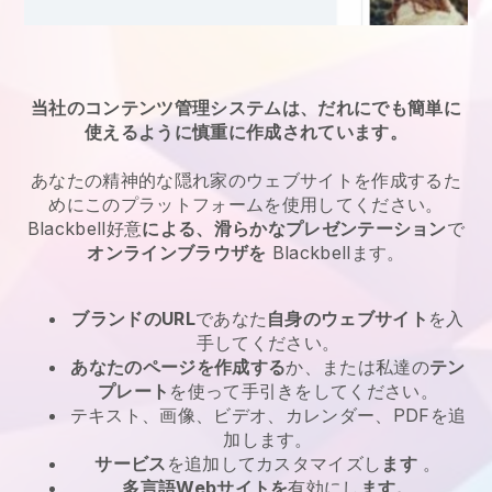
当社のコンテンツ管理システムは、だれにでも簡単に
使えるように慎重に作成されています。
あなたの精神的な隠れ家のウェブサイトを作成するた
めにこのプラットフォームを使用してください。
Blackbell
好意
による、滑らかなプレゼンテーション
で
オンラインブラウザを
Blackbell
ます。
ブランドのURL
であなた
自身のウェブサイト
を入
手してください。
あなたのページを作成する
か、または私達の
テン
プレート
を使って手引きをしてください。
テキスト、画像、ビデオ、カレンダー、PDFを追
加します。
サービス
を追加してカスタマイズし
ます
。
多言語Webサイトを
有効にし
ます。