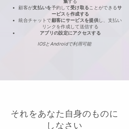
集
する
顧客が
支払いを
予約して
受け取る
ことができる
サ
ービス
を
作成する
統合チャットで
顧客にサービスを提供
し、支払い
リンクを作成して送信する
アプリの設定にアクセスする
IOSとAndroidで利用可能
それをあなた自身のものに
しなさい