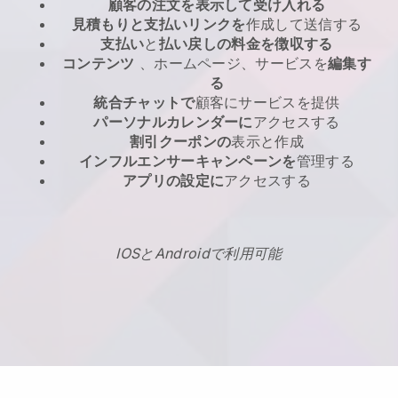
顧客の注文を表示して受け入れる
見積もりと支払いリンクを
作成して送信する
支払い
と
払い戻しの料金を徴収する
コンテンツ
、ホームページ、サービスを
編集す
る
統合チャットで
顧客にサービスを提供
パーソナルカレンダーに
アクセスする
割引クーポンの
表示と作成
インフルエンサーキャンペーンを
管理する
アプリの設定に
アクセスする
IOSとAndroidで利用可能