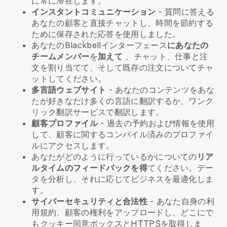
に常に滞在します。
インスタントコミュニケーション
- 質問に答える
あなたの顧客と直接チャットし、時間を節約する
ために保存された応答を使用しました。
あなたの
Blackbell
インターフェース
にあなたの
チームメンバー
を
加えて
、チャット、仕事と注
文を割り当てて、そして既存の注文についてチャ
ットしてください。
多言語ウェブサイト
- あなたのコンテンツをあな
たが好きなだけ多くの言語に翻訳するか、ワンク
リック翻訳サービスで翻訳します。
顧客プロファイル
- 過去の予約および情報を使用
して、顧客に関するコンパイル済みのプロファイ
ルにアクセスします。
あなたがどのように行っているかについての
リア
ルタイムのフィードバックを得
てください。デー
タを分析し、それに応じてビジネスを最適化しま
す。
サイバーセキュリティと合法性
- あなた自身の利
用規約、顧客の権利をアップロードし、どこにで
もクッキー同意ボックスとHTTPSを取得しま