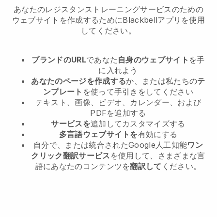
あなたのレジスタンストレーニングサービスのための
ウェブサイトを作成するためにBlackbellアプリを使用
してください。
ブランドのURL
であなた
自身のウェブサイト
を手
に入れよう
あなたのページを作成する
か、または私たちの
テ
ンプレート
を使って手引きをしてください
テキスト、画像、ビデオ、カレンダー、および
PDFを追加する
サービスを
追加してカスタマイズする
多言語ウェブサイトを
有効にする
自分で、または統合されたGoogle人工知能
ワン
クリック翻訳サービス
を使用して、さまざまな言
語にあなたのコンテンツを
翻訳して
ください。