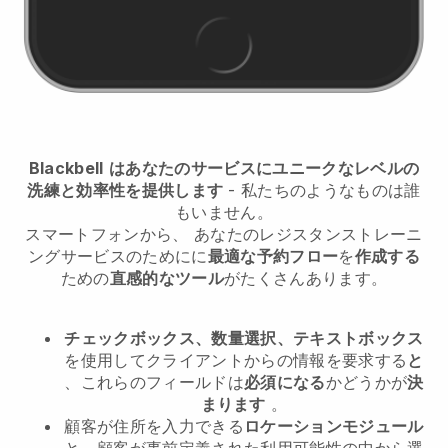
Blackbell
はあなたのサービスにユニークなレベルの
洗練と効率性を提供します
- 私たちのようなものは誰
もいません。
スマートフォンから、
あなたのレジスタンストレーニ
ングサービスのために
に
最適な予約フロー
を
作成する
ための
直感的なツール
がたくさんあります。
チェックボックス、数量選択、テキストボックス
を使用してクライアントからの情報を要求する
と
、これらのフィールドは
必須になる
かどうかが
決
まります
。
顧客が住所を入力できる
ロケーションモジュール
と、顧客が事前定義された利用可能性の中から選