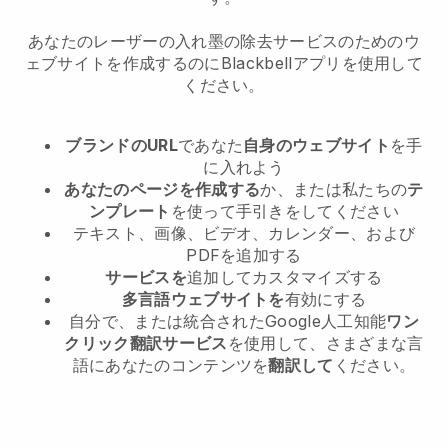
あなたのレーザーの入れ墨の除去サービスのためのウ
ェブサイトを作成するのにBlackbellアプリを使用して
ください。
ブランドのURL
であなた
自身のウェブサイト
を手
に入れよう
あなたのページを作成する
か、または私たちの
テ
ンプレート
を使って手引きをしてください
テキスト、画像、ビデオ、カレンダー、および
PDFを追加する
サービスを
追加してカスタマイズする
多言語ウェブサイトを
有効にする
自分で、または統合されたGoogle人工知能
ワン
クリック翻訳サービス
を使用して、さまざまな言
語にあなたのコンテンツを
翻訳して
ください。