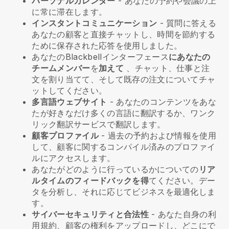
パーソナルカレンダー
- あなたの予約や会議の上
に常に滞在します。
インスタントコミュニケーション
- 質問に答える
あなたの顧客と直接チャットし、時間を節約する
ために保存された応答を使用しました。
あなたの
Blackbell
インターフェース
にあなたの
チームメンバー
を
加えて
、チャット、仕事と注
文を割り当てて、そして既存の注文についてチャ
ットしてください。
多言語ウェブサイト
- あなたのコンテンツをあな
たが好きなだけ多くの言語に翻訳するか、ワンク
リック翻訳サービスで翻訳します。
顧客プロファイル
- 過去の予約および情報を使用
して、顧客に関するコンパイル済みのプロファイ
ルにアクセスします。
あなたがどのように行っているかについての
リア
ルタイムのフィードバックを得
てください。デー
タを分析し、それに応じてビジネスを最適化しま
す。
サイバーセキュリティと合法性
- あなた自身の利
用規約、顧客の権利をアップロードし、どこにで