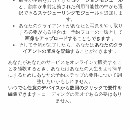
と、顧客が事前定義された利用可能性の中から選
択できる
スケジューリングモジュール
を追加しま
す。
あなたのクライアントがあなたと写真をやり取り
する必要がある場合は、予約フローの一環として
画像
を
アップロードする
ことも
できます
。
そして予約が完了したら、あなたは
あなたのクラ
イアントの署名を記録
することができ
ます
。
あなたがあなたのサービスをオンラインで販売するこ
とを経験するとき、あなたはあなたの人生をより簡単
にするためにあなたの予約ステップの要件について調
整したいかもしれません。
いつでも任意のデバイスから数回のクリックで要件を
編集できます
- コーディングの天才である必要はあり
ません。