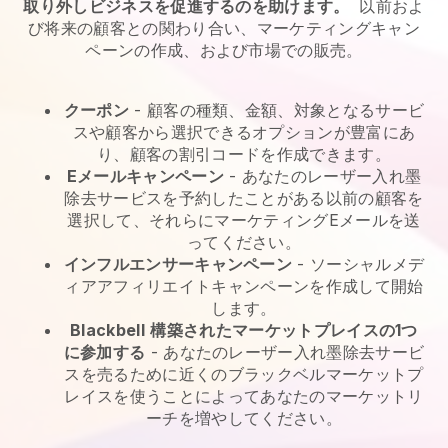
取り外しビジネスを促進するのを助けます。
以前およ
び将来の顧客との関わり合い、マーケティングキャン
ペーンの作成、および市場での販売。
クーポン
- 顧客の種類、金額、対象となるサービ
スや顧客から選択できるオプションが豊富にあ
り、顧客の割引コードを作成できます。
Eメールキャンペーン
-
あなたのレーザー入れ墨
除去サービスを予約したことがある以前の顧客を
選択して、それらにマーケティングEメールを送
ってください。
インフルエンサーキャンペーン
- ソーシャルメデ
ィアアフィリエイトキャンペーンを作成して開始
します。
Blackbell
構築されたマーケットプレイスの1つ
に参加する
-
あなたのレーザー入れ墨除去サービ
スを売るために近くのブラックベルマーケットプ
レイスを使うことによってあなたのマーケットリ
ーチを増やしてください。