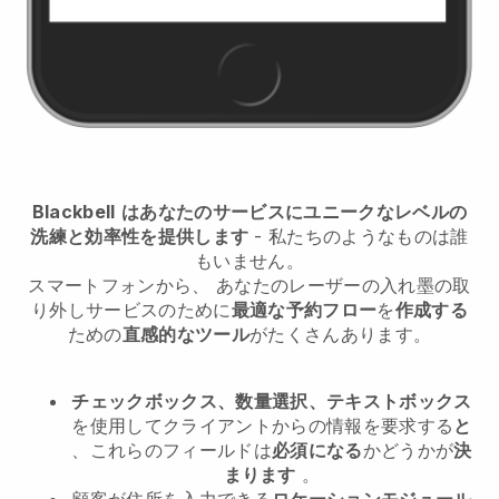
Blackbell
はあなたのサービスにユニークなレベルの
洗練と効率性を提供します
- 私たちのようなものは誰
もいません。
スマートフォンから、
あなたのレーザーの入れ墨の取
り外しサービスのため
に
最適な予約フロー
を
作成する
ための
直感的なツール
がたくさんあります。
チェックボックス、数量選択、テキストボックス
を使用してクライアントからの情報を要求する
と
、これらのフィールドは
必須になる
かどうかが
決
まります
。
顧客が住所を入力できる
ロケーションモジュール