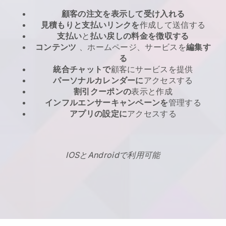
顧客の注文を表示して受け入れる
見積もりと支払いリンクを
作成して送信する
支払い
と
払い戻しの料金を徴収する
コンテンツ
、ホームページ、サービスを
編集す
る
統合チャットで
顧客にサービスを提供
パーソナルカレンダーに
アクセスする
割引クーポンの
表示と作成
インフルエンサーキャンペーンを
管理する
アプリの設定に
アクセスする
IOSとAndroidで利用可能