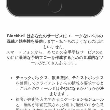
Blackbell
はあなたのサービスにユニークなレベルの
洗練と効率性を提供します
- 私たちのようなものは誰
もいません。
スマートフォンから、
あなたの空手学校サービスのた
めに
に
最適な予約フロー
を
作成する
ための
直感的なツ
ール
がたくさんあります。
チェックボックス、数量選択、テキストボックス
を使用してクライアントからの情報を要求する
と
、これらのフィールドは
必須になる
かどうかが
決
まります
。
顧客が住所を入力できる
ロケーションモジュール
と、顧客が事前定義された利用可能性の中から選
択できる
スケジューリングモジュール
を追加しま