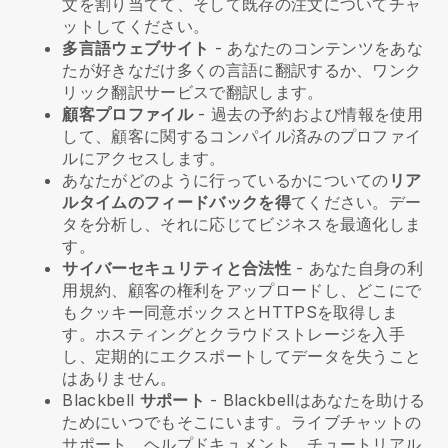
文を割り当てて、そして既存の注文についてチャ
ットしてください。
多言語ウェブサイト
- あなたのコンテンツをあな
たが好きなだけ多くの言語に翻訳するか、ワンク
リック翻訳サービスで翻訳します。
顧客プロファイル
- 過去の予約および情報を使用
して、顧客に関するコンパイル済みのプロファイ
ルにアクセスします。
あなたがどのように行っているかについての
リア
ルタイムのフィードバックを得
てください。デー
タを分析し、それに応じてビジネスを最適化しま
す。
サイバーセキュリティと合法性
- あなた自身の利
用規約、顧客の権利をアップロードし、どこにで
もクッキー同意ボックスとHTTPSを取得しま
す。ホスティングとクラウドストレージを入手
し、定期的にエクスポートしてデータを失うこと
はありません。
Blackbell
サポート
-
Blackbell
はあなたを助ける
ためにいつでもそこにいます。ライブチャットの
サポート、ヘルプドキュメント、チュートリアル