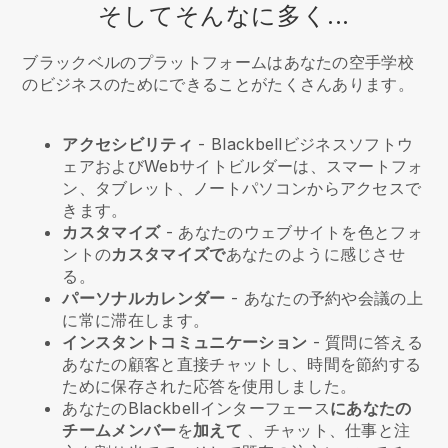
そしてそんなに多く...
ブラックベルのプラットフォームはあなたの空手学校
のビジネスのためにできることがたくさんあります。
アクセシビリティ
-
Blackbell
ビジネスソフトウ
ェアおよびWebサイトビルダーは、スマートフォ
ン、タブレット、ノートパソコンからアクセスで
きます。
カスタマイズ
- あなたのウェブサイトを色とフォ
ントの
カスタマイズで
あなたのように感じさせ
る。
パーソナルカレンダー
- あなたの予約や会議の上
に常に滞在します。
インスタントコミュニケーション
- 質問に答える
あなたの顧客と直接チャットし、時間を節約する
ために保存された応答を使用しました。
あなたの
Blackbell
インターフェース
にあなたの
チームメンバー
を
加えて
、チャット、仕事と注