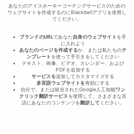
あなたのアイスホーキーコーチングサービスのための
ウェブサイトを作成するのにBlackbellアプリを使用し
てください。
ブランドのURL
であなた
自身のウェブサイト
を手
に入れよう
あなたのページを作成する
か、または私たちの
テ
ンプレート
を使って手引きをしてください
テキスト、画像、ビデオ、カレンダー、および
PDFを追加する
サービスを
追加してカスタマイズする
多言語ウェブサイトを
有効にする
自分で、または統合されたGoogle人工知能
ワン
クリック翻訳サービス
を使用して、さまざまな言
語にあなたのコンテンツを
翻訳して
ください。