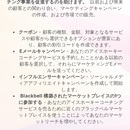
チング事業を促進するのを助けます。
以前および将来
の顧客との関わり合い、マーケティングキャンペーン
の作成、および市場での販売。
クーポン
- 顧客の種類、金額、対象となるサービ
スや顧客から選択できるオプションが豊富にあ
り、顧客の割引コードを作成できます。
Eメールキャンペーン
-
あなたのアイスホーキー
コーチングサービスを予約したことがある以前の
顧客を選択して、それらにマーケティングEメー
ルを送ってください。
インフルエンサーキャンペーン
- ソーシャルメデ
ィアアフィリエイトキャンペーンを作成して開始
します。
Blackbell
構築されたマーケットプレイスの1つ
に参加する
-
あなたのアイスホーキーコーチング
サービスを売るために近くのブラックベルマーケ
ットプレイスを使うことによってあなたのマーケ
ットリーチを増やしてください。