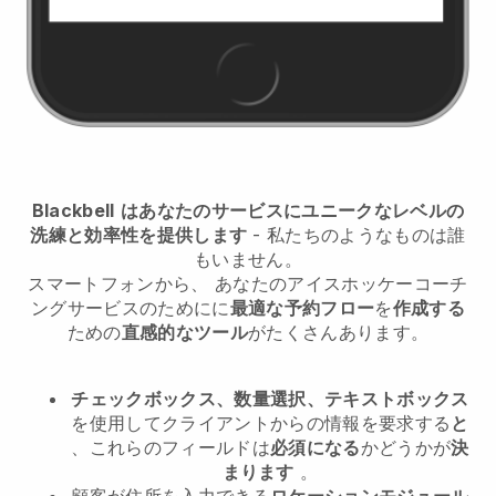
Blackbell
はあなたのサービスにユニークなレベルの
洗練と効率性を提供します
- 私たちのようなものは誰
もいません。
スマートフォンから、
あなたのアイスホッケーコーチ
ングサービスのために
に
最適な予約フロー
を
作成する
ための
直感的なツール
がたくさんあります。
チェックボックス、数量選択、テキストボックス
を使用してクライアントからの情報を要求する
と
、これらのフィールドは
必須になる
かどうかが
決
まります
。
顧客が住所を入力できる
ロケーションモジュール