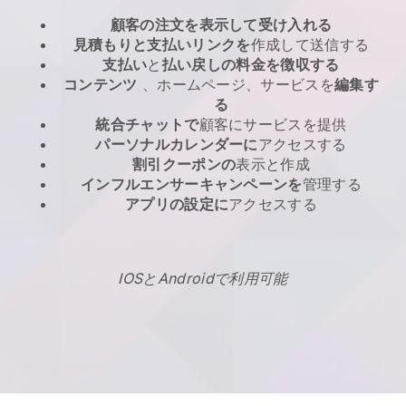
顧客の注文を表示して受け入れる
見積もりと支払いリンクを
作成して送信する
支払い
と
払い戻しの料金を徴収する
コンテンツ
、ホームページ、サービスを
編集す
る
統合チャットで
顧客にサービスを提供
パーソナルカレンダーに
アクセスする
割引クーポンの
表示と作成
インフルエンサーキャンペーンを
管理する
アプリの設定に
アクセスする
IOSとAndroidで利用可能