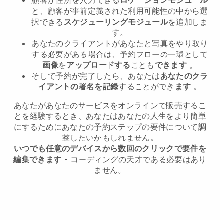
と、顧客が事前定義された利用可能性の中から選
択できる
スケジューリングモジュール
を追加しま
す。
あなたのクライアントがあなたと写真をやり取り
する必要がある場合は、予約フローの一環として
画像
を
アップロードする
ことも
できます
。
そして予約が完了したら、あなたは
あなたのクラ
イアントの署名を記録
することができ
ます
。
あなたがあなたのサービスをオンラインで販売するこ
とを経験するとき、あなたはあなたの人生をより簡単
にするためにあなたの予約ステップの要件について調
整したいかもしれません。
いつでも任意のデバイスから数回のクリックで要件を
編集できます
- コーディングの天才である必要はあり
ません。