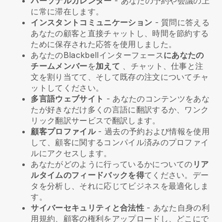
パーソナルカレンダー
- あなたの予約や会議の上
に常に滞在します。
インスタントコミュニケーション
- 質問に答える
あなたの顧客と直接チャットし、時間を節約する
ために保存された応答を使用しました。
あなたの
Blackbell
インターフェース
にあなたの
チームメンバー
を
加えて
、チャット、仕事と注
文を割り当てて、そして既存の注文についてチャ
ットしてください。
多言語ウェブサイト
- あなたのコンテンツをあな
たが好きなだけ多くの言語に翻訳するか、ワンク
リック翻訳サービスで翻訳します。
顧客プロファイル
- 過去の予約および情報を使用
して、顧客に関するコンパイル済みのプロファイ
ルにアクセスします。
あなたがどのように行っているかについての
リア
ルタイムのフィードバックを得
てください。デー
タを分析し、それに応じてビジネスを最適化しま
す。
サイバーセキュリティと合法性
- あなた自身の利
用規約、顧客の権利をアップロードし、どこにで