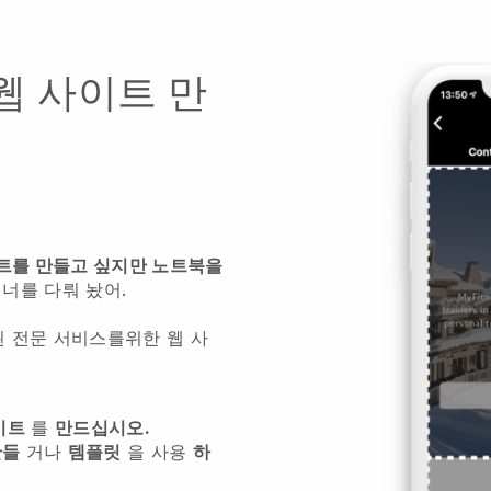
웹 사이트 만
트를 만들고 싶지만 노트북을
너를 다뤄 놨어.
 된 전문 서비스를위한 웹 사
이트
를
만드십시오.
만들
거나
템플릿
을 사용
하