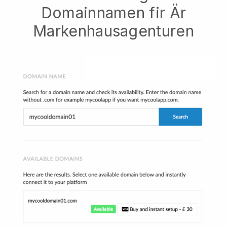
Domainnamen fir Är
Markenhausagenturen