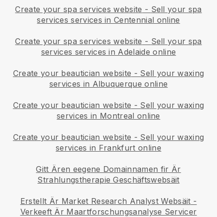
Create your spa services website
-
Sell your spa
services services in Centennial online
Create your spa services website
-
Sell your spa
services services in Adelaide online
Create your beautician website
-
Sell your waxing
services in Albuquerque online
Create your beautician website
-
Sell your waxing
services in Montreal online
Create your beautician website
-
Sell your waxing
services in Frankfurt online
Gitt Ären eegene Domainnamen fir Är
Strahlungstherapie Geschäftswebsäit
Erstellt Är Market Research Analyst Websäit
-
Verkeeft Är Maartforschungsanalyse Servicer