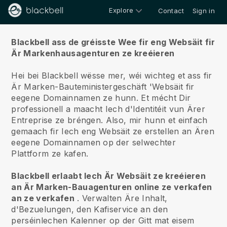
Explore
Contact
Sign in
Iwwert ons
Blackbell ass de gréisste Wee fir eng Websäit fir
Är Markenhausagenturen ze kreéieren
Hei bei Blackbell wësse mer, wéi wichteg et ass fir
Är Marken-Bauteministergeschäft 'Websäit fir
eegene Domainnamen ze hunn.
Et mécht Dir
professionell a maacht Iech d'Identitéit vun Ärer
Entreprise ze bréngen. Also, mir hunn et einfach
gemaach fir Iech eng Websäit ze erstellen an Ären
eegene Domainnamen op der selwechter
Plattform ze kafen.
Blackbell erlaabt Iech Är Websäit ze kreéieren
an Är Marken-Bauagenturen online ze verkafen
an ze verkafen
.
Verwalten Äre Inhalt,
d'Bezuelungen, den Kafiservice an den
perséinlechen Kalenner op der Gitt mat eisem