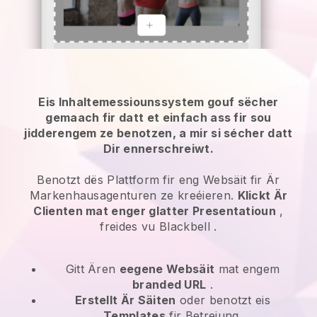
Eis Inhaltemessiounssystem gouf sëcher
gemaach fir datt et einfach ass fir sou
jidderengem ze benotzen, a mir si sécher datt
Dir ennerschreiwt.
Benotzt dës Plattform fir eng Websäit fir Är
Markenhausagenturen ze kreéieren.
Klickt Är
Clienten mat enger glatter Presentatioun
,
freides vu
Blackbell
.
Gitt Ären
eegene Websäit
mat engem
branded URL
.
Erstellt Är Säiten
oder benotzt eis
Templates
fir Betreiung.