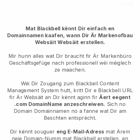
Mat Blackbell kënnt Dir einfach en
Domainnamen kaafen, wann Dir Är Markenofbau
Websäit Websäit erstellen.
Mir hunn alles wat Dir braucht fir Är Markenbüro
Geschäftsgefüge nach professionell wéi méiglech
ze maachen.
Wéi Dir Zougang zum Blackbell Content
Management System hutt, kritt Dir e Blackbell URL
fir Är Websäit an Dir kënnt aginn fir
Äert eegent
.com DomainName anzeschreiwen.
Sich no
Domain Domainnamen no a fanne wat Dir am
Beschten entsprécht.
Dir kënnt souguer
eng E-Mail-Adress
mat Ärem
neie Domain-Numm mat Blackbell erstellen, an