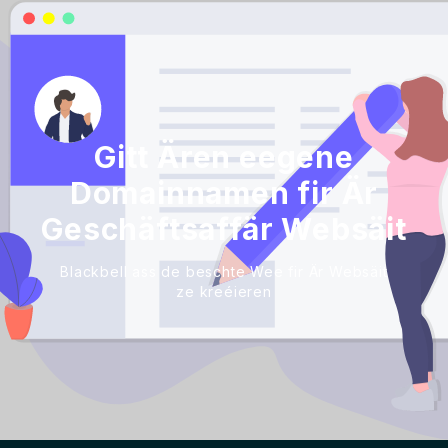
Gitt Ären eegene
Domainnamen fir Är
Geschäftsaffär Websäit
Blackbell ass de beschte Wee fir Är Websäit
ze kreéieren