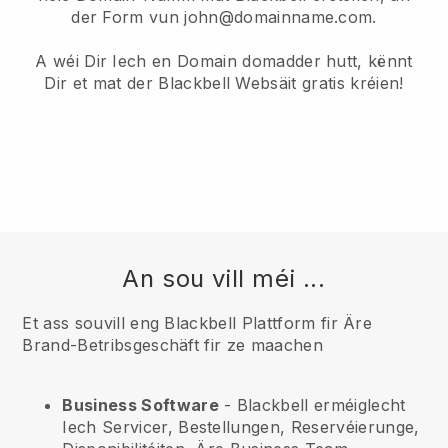
der Form vun john@domainname.com.
A wéi Dir Iech en Domain domadder hutt, kënnt
Dir et mat der Blackbell Websäit gratis kréien!
An sou vill méi ...
Et ass souvill eng Blackbell Plattform fir Äre
Brand-Betribsgeschäft fir ze maachen
Business Software
- Blackbell erméiglecht
Iech Servicer, Bestellungen, Reservéierunge,