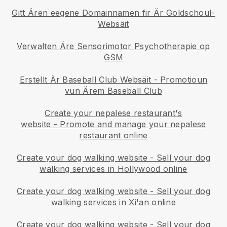
Gitt Ären eegene Domainnamen fir Är Goldschoul-
Websäit
Verwalten Äre Sensorimotor Psychotherapie op
GSM
Erstellt Är Baseball Club Websäit
-
Promotioun
vun Ärem Baseball Club
Create your nepalese restaurant's
website
-
Promote and manage your nepalese
restaurant online
Create your dog walking website
-
Sell your dog
walking services in Hollywood online
Create your dog walking website
-
Sell your dog
walking services in Xi'an online
Create your dog walking website
-
Sell your dog