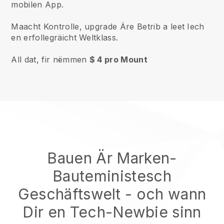
mobilen App.
Maacht Kontrolle, upgrade Äre Betrib a leet Iech
en erfollegräicht Weltklass.
All dat, fir nëmmen
$ 4 pro Mount
Bauen Är Marken-
Bauteministesch
Geschäftswelt
- och wann
Dir en Tech-Newbie sinn