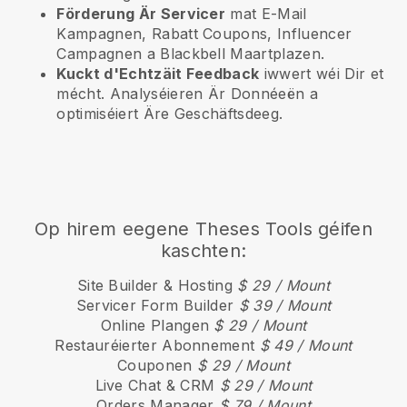
Förderung Är Servicer
mat E-Mail
Kampagnen, Rabatt Coupons, Influencer
Campagnen a
Blackbell
Maartplazen.
Kuckt d'Echtzäit Feedback
iwwert wéi Dir et
mécht. Analyséieren Är Donnéeën a
optimiséiert Äre Geschäftsdeeg.
Op hirem eegene Theses Tools géifen
kaschten:
Site Builder & Hosting
$ 29 / Mount
Servicer Form Builder
$ 39 / Mount
Online Plangen
$ 29 / Mount
Restauréierter Abonnement
$ 49 / Mount
Couponen
$ 29 / Mount
Live Chat & CRM
$ 29 / Mount
Orders Manager
$ 79 / Mount