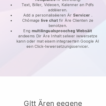
Text, Biller, Videoen, Kalenner an Pdfs
addéieren.
Add a personaliséieren Är
Servicer
.
Chômage
live chat
fir Äre Clienten ze
benotzen.
Eng
multilingualsproocheg Websäit
andeems Dir Äre Inhalt selwer iwwersetze
kann oder mat eisem integraerten Google AI
een Click-Iwwersetzungsservicer.
Gitt Ären eegene