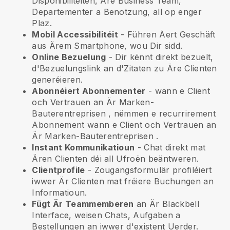
Disponibilitéiten, Äre Business Team,
Departementer a Benotzung, all op enger
Plaz.
Mobil Accessibilitéit
- Führen Äert Geschäft
aus Ärem Smartphone, wou Dir sidd.
Online Bezuelung
- Dir kënnt direkt bezuelt,
d'Bezuelungslink an d'Zitaten zu Äre Clienten
generéieren.
Abonnéiert Abonnementer
-
wann e Client
och Vertrauen an Är Marken-
Bauterentreprisen
, nëmmen e recurrirement
Abonnement
wann e Client och Vertrauen an
Är Marken-Bauterentreprisen
.
Instant Kommunikatioun
- Chat direkt mat
Ären Clienten déi all Ufroën beäntweren.
Clientprofile
- Zougangsformulär profiléiert
iwwer Är Clienten mat fréiere Buchungen an
Informatioun.
Fügt Är Teammemberen
an Är Blackbell
Interface, weisen Chats, Aufgaben a
Bestellungen an iwwer d'existent Uerder.