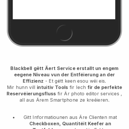
Blackbell
gëtt Äert Service erstallt un engem
eegene Niveau vun der Entféierung an der
Effizienz
- Et gëtt keen esou wéi eis.
Mir hunn vill
intuitiv Tools
fir Iech
fir de perfekte
Reservéierungsfluss
fir Är photo editor services
,
all aus Ärem Smartphone ze kreéieren.
Gitt Informatiounen aus Äre Clienten mat
Checkboxen, Quantitéit Keefer an