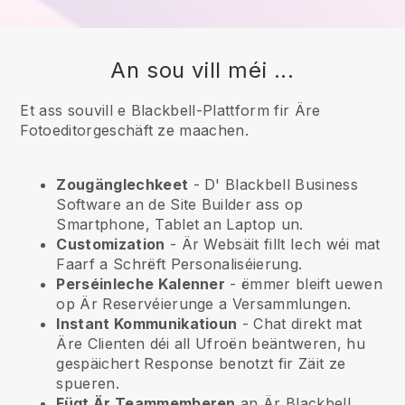
An sou vill méi ...
Et ass souvill e Blackbell-Plattform fir Äre
Fotoeditorgeschäft ze maachen.
Zougänglechkeet
- D'
Blackbell
Business
Software an de Site Builder ass op
Smartphone, Tablet an Laptop un.
Customization
- Är Websäit fillt Iech wéi mat
Faarf a Schrëft Personaliséierung.
Perséinleche Kalenner
- ëmmer bleift uewen
op Är Reservéierunge a Versammlungen.
Instant Kommunikatioun
- Chat direkt mat
Äre Clienten déi all Ufroën beäntweren, hu
gespäichert Response benotzt fir Zäit ze
spueren.
Fügt Är Teammemberen
an Är
Blackbell