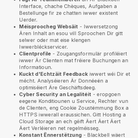
Interface, chache Chèques, Aufgaben a
Bestellunge fir ze chatten iwwer existent
Uerder.
Méisproocheg Websäit
- Iwwersetzong
Ären Inhalt an esou vill Sproochen Dir gitt
selwer oder mat eise klengen
Iwwerbléckservicer.
Clientprofile
- Zougangsformulär profiléiert
iwwer Är Clienten mat fréiere Buchungen an
Informatioun.
Kuckt d'Echtzäit Feedback
iwwert wéi Dir et
mécht. Analyséieren Är Donnéeën a
optimiséiert Äre Geschäftsdeeg.
Cyber Security an Legalitéit
- eropgoen
eegene Konditiounen u Service, Rechter vun
de Clienten, eng Cookie Zoustëmmung Box a
HTTPS iwwerall eraussichen. Gitt Hosting a
Cloud Storage an ech géift Äert Äert Äert
Äert Verléieren net regelméisseg.
Konstant Ënnerstëtzung
-
Blackbell
wäert