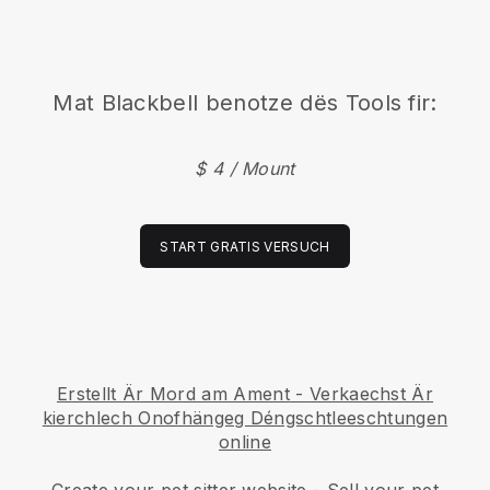
Mat
Blackbell
benotze dës Tools fir:
$ 4 / Mount
START GRATIS VERSUCH
Erstellt Är Mord am Ament
-
Verkaechst Är
kierchlech Onofhängeg Déngschtleeschtungen
online