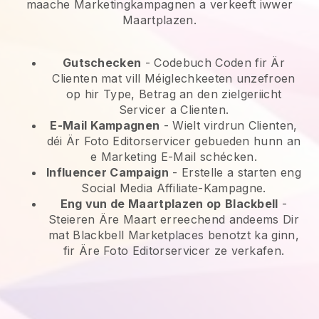
maache Marketingkampagnen a verkeeft iwwer
Maartplazen.
Gutschecken
- Codebuch Coden fir Är
Clienten mat vill Méiglechkeeten unzefroen
op hir Type, Betrag an den zielgeriicht
Servicer a Clienten.
E-Mail Kampagnen
-
Wielt virdrun Clienten,
déi Är Foto Editorservicer gebueden hunn an
e Marketing E-Mail schécken.
Influencer Campaign
- Erstelle a starten eng
Social Media Affiliate-Kampagne.
Eng vun de Maartplazen op
Blackbell
-
Steieren Äre Maart erreechend andeems Dir
mat Blackbell Marketplaces benotzt ka ginn,
fir Äre Foto Editorservicer ze verkafen.