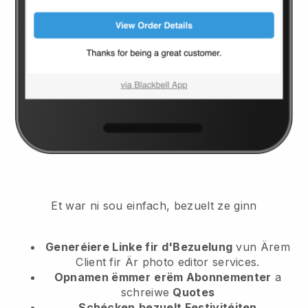
Et war ni sou einfach, bezuelt ze ginn
Generéiere Linke fir d'Bezuelung
vun Ärem
Client
fir Är photo editor services.
Opnamen ëmmer
erëm Abonnementer
a
schreiwe
Quotes
Schécken
bezuelt Festivitéiten