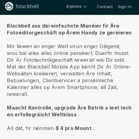
Explore
Contact
Sign in
Iwwert ons
Blackbell ass déi einfachste Manéier fir Äre
Fotoeditorgeschäft op Ärem Handy ze geréieren
Mir liewen an enger Welt virun enger Géigend,
wou bal alles alles online passéiert.
Duerfir musst
Dir Är Fototechnikgeschäft iwwerall wéi Dir sidd.
Mat der
Blackbell
Mobile App kënnt Dir Är Online-
Websäiten kreéieren, verwalten Äre Inhalt,
Bezuelungen, Clientservicer a perséinleche
Kalenner alles op Ärem Smartphone, all Zäit,
iwwerall.
Maacht Kontrolle, upgrade Äre Betrib a leet Iech
en erfollegräicht Weltklass
.
All dat, fir nëmmen
$ 4 pro Mount
.