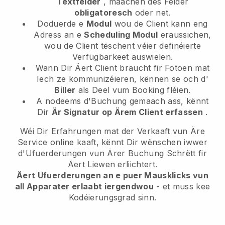
Textfelder
, maachen dës Felder
obligatoresch
oder net.
Doduerde e
Modul
wou de Client kann eng
Adress an e
Scheduling Modul
eraussichen,
wou de Client tëschent véier definéierte
Verfügbarkeet auswielen.
Wann Dir Äert Client braucht fir Fotoen mat
Iech ze kommunizéieren, kënnen se och d'
Biller
als Deel vum Booking fléien.
A nodeems d'Buchung gemaach ass, kënnt
Dir
Är Signatur op Ärem Client erfassen
.
Wéi Dir Erfahrungen mat der Verkaaft vun Äre
Service online kaaft, kënnt Dir wënschen iwwer
d'Ufuerderungen vun Ärer Buchung Schrëtt fir
Äert Liewen erliichtert.
Äert Ufuerderungen an e puer Mausklicks vun
all Apparater erlaabt iergendwou
- et muss kee
Kodéierungsgrad sinn.