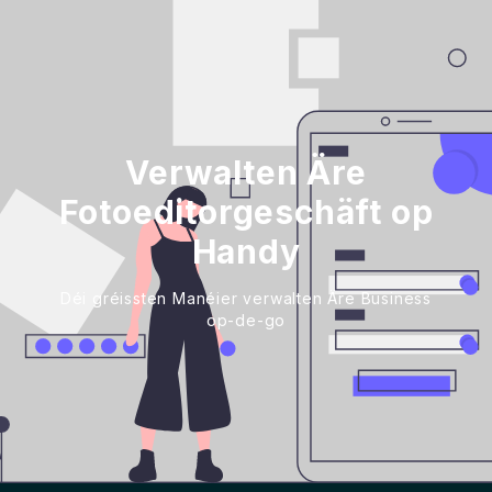
Verwalten Äre
Fotoeditorgeschäft op
Handy
Déi gréissten Manéier verwalten Äre Business
op-de-go