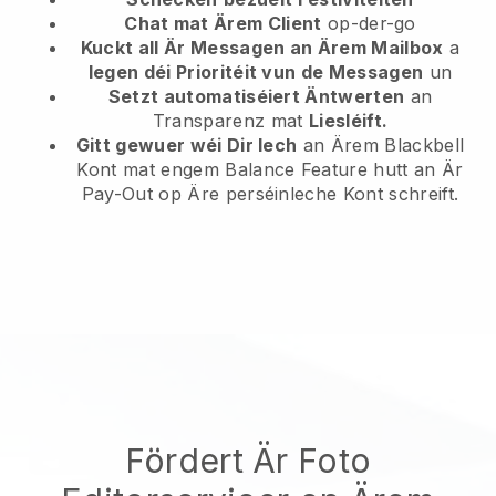
Chat mat Ärem Client
op-der-go
Kuckt all Är Messagen an Ärem Mailbox
a
legen déi Prioritéit vun de Messagen
un
Setzt automatiséiert Äntwerten
an
Transparenz mat
Liesléift.
Gitt gewuer wéi Dir Iech
an Ärem Blackbell
Kont mat engem Balance Feature hutt an Är
Pay-Out op Äre perséinleche Kont schreift.
Fördert Är Foto