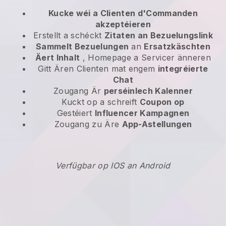
Kucke wéi a Clienten d'Commanden
akzeptéieren
Erstellt a schéckt
Zitaten an Bezuelungslink
Sammelt Bezuelungen
an
Ersatzkäschten
Äert Inhalt
, Homepage a Servicer änneren
Gitt Ären Clienten mat engem
integréierte
Chat
Zougang Är
perséinlech Kalenner
Kuckt op a schreift
Coupon op
Gestéiert
Influencer Kampagnen
Zougang zu Äre
App-Astellungen
Verfügbar op IOS an Android