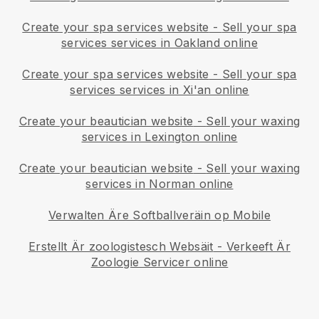
Create your spa services website
-
Sell your spa
services services in Oakland online
Create your spa services website
-
Sell your spa
services services in Xi'an online
Create your beautician website
-
Sell your waxing
services in Lexington online
Create your beautician website
-
Sell your waxing
services in Norman online
Verwalten Äre Softballveräin op Mobile
Erstellt Är zoologistesch Websäit
-
Verkeeft Är
Zoologie Servicer online