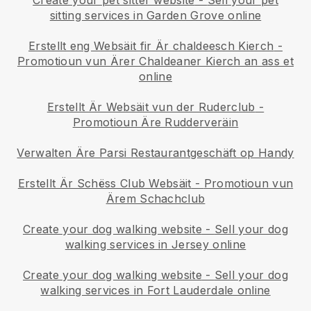
Create your pet sitter website
-
Sell your pet
sitting services in Garden Grove online
Erstellt eng Websäit fir Är chaldeesch Kierch
-
Promotioun vun Ärer Chaldeaner Kierch an ass et
online
Erstellt Är Websäit vun der Ruderclub
-
Promotioun Äre Rudderveräin
Verwalten Äre Parsi Restaurantgeschäft op Handy
Erstellt Är Schëss Club Websäit
-
Promotioun vun
Ärem Schachclub
Create your dog walking website
-
Sell your dog
walking services in Jersey online
Create your dog walking website
-
Sell your dog
walking services in Fort Lauderdale online