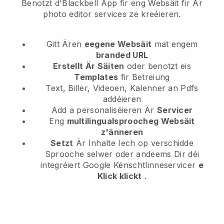
Benotzt d'Blackbell App fir eng Websäit fir Är
photo editor services ze kreéieren.
Gitt Ären
eegene Websäit
mat engem
branded URL
Erstellt Är Säiten
oder benotzt eis
Templates
fir Betreiung
Text, Biller, Videoen, Kalenner an Pdfs
addéieren
Add a personaliséieren Är
Servicer
Eng
multilingualsproocheg Websäit
z'änneren
Setzt
Är Inhalte Iech op verschidde
Sprooche selwer oder andeems Dir déi
integréiert Google Kënschtlinneservicer
e
Klick klickt
.