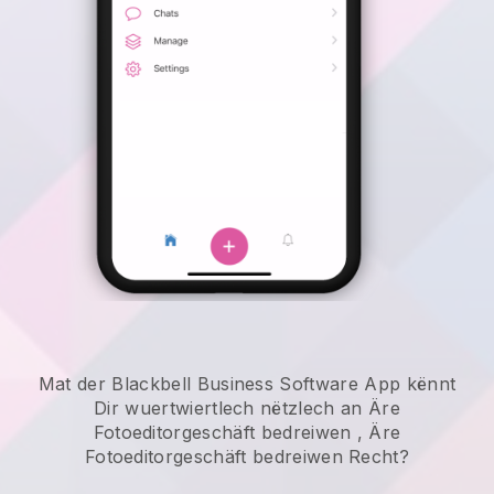
Mat der Blackbell Business Software App kënnt
Dir wuertwiertlech nëtzlech an
Äre
Fotoeditorgeschäft bedreiwen
,
Äre
Fotoeditorgeschäft bedreiwen
Recht?