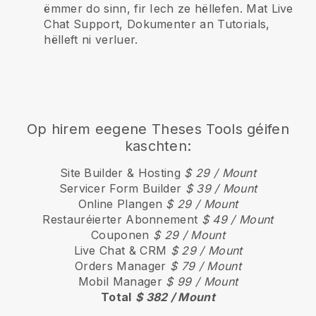
ëmmer do sinn, fir Iech ze hëllefen. Mat Live
Chat Support, Dokumenter an Tutorials,
hëlleft ni verluer.
Op hirem eegene Theses Tools géifen
kaschten:
Site Builder & Hosting
$ 29 / Mount
Servicer Form Builder
$ 39 / Mount
Online Plangen
$ 29 / Mount
Restauréierter Abonnement
$ 49 / Mount
Couponen
$ 29 / Mount
Live Chat & CRM
$ 29 / Mount
Orders Manager
$ 79 / Mount
Mobil Manager
$ 99 / Mount
Total
$ 382 / Mount