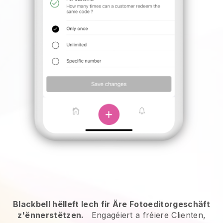
Blackbell hëlleft Iech fir Äre Fotoeditorgeschäft
z'ënnerstëtzen.
Engagéiert a fréiere Clienten,