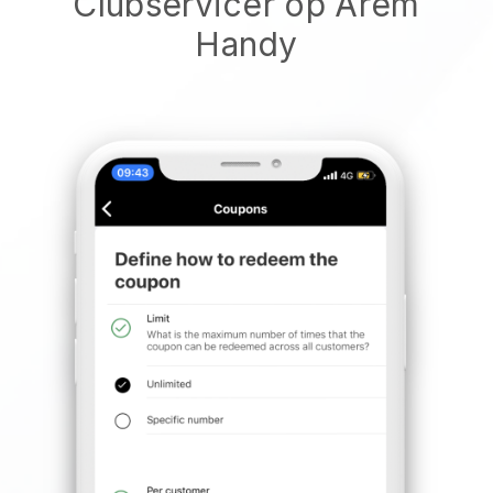
Clubservicer op Ärem
Handy