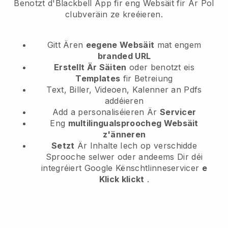
Benotzt d'Blackbell App fir eng Websäit fir Är Pol
clubveräin ze kreéieren.
Gitt Ären
eegene Websäit
mat engem
branded URL
Erstellt Är Säiten
oder benotzt eis
Templates
fir Betreiung
Text, Biller, Videoen, Kalenner an Pdfs
addéieren
Add a personaliséieren Är
Servicer
Eng
multilingualsproocheg Websäit
z'änneren
Setzt
Är Inhalte Iech op verschidde
Sprooche selwer oder andeems Dir déi
integréiert Google Kënschtlinneservicer
e
Klick klickt
.