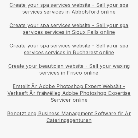
Create your spa services website
-
Sell your spa
services services in Abbotsford online
Create your spa services website
-
Sell your spa
services services in Sioux Falls online
Create your spa services website
-
Sell your spa
services services in Bucharest online
Create your beautician website
-
Sell your waxing
services in Frisco online
Erstellt Är Adobe Photoshop Expert Websäit
-
Verkaaft Är fräiwëlleg Adobe Photoshop Expertise
Servicer online
Benotzt eng Business Management Software fir Är
Cateringagenturen