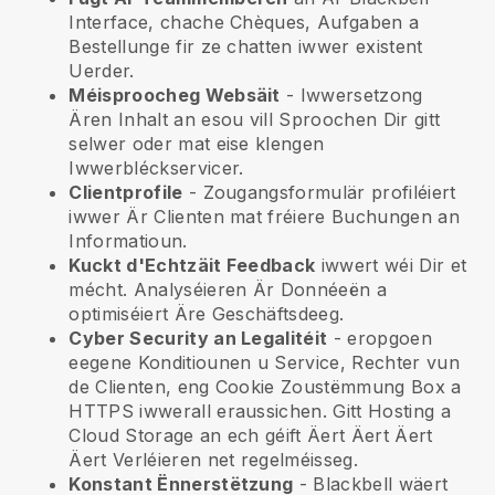
Interface, chache Chèques, Aufgaben a
Bestellunge fir ze chatten iwwer existent
Uerder.
Méisproocheg Websäit
- Iwwersetzong
Ären Inhalt an esou vill Sproochen Dir gitt
selwer oder mat eise klengen
Iwwerbléckservicer.
Clientprofile
- Zougangsformulär profiléiert
iwwer Är Clienten mat fréiere Buchungen an
Informatioun.
Kuckt d'Echtzäit Feedback
iwwert wéi Dir et
mécht. Analyséieren Är Donnéeën a
optimiséiert Äre Geschäftsdeeg.
Cyber Security an Legalitéit
- eropgoen
eegene Konditiounen u Service, Rechter vun
de Clienten, eng Cookie Zoustëmmung Box a
HTTPS iwwerall eraussichen. Gitt Hosting a
Cloud Storage an ech géift Äert Äert Äert
Äert Verléieren net regelméisseg.
Konstant Ënnerstëtzung
-
Blackbell
wäert