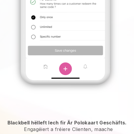
Blackbell hëlleft Iech fir Är Polokaart Geschäfts.
Engagéiert a fréiere Clienten, maache