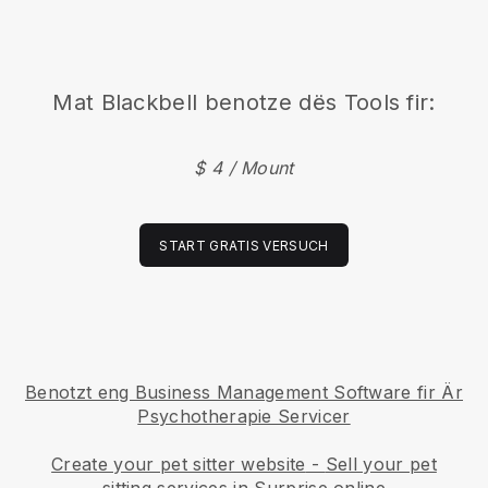
Mat
Blackbell
benotze dës Tools fir:
$ 4 / Mount
START GRATIS VERSUCH
Benotzt eng Business Management Software fir Är
Psychotherapie Servicer
Create your pet sitter website
-
Sell your pet