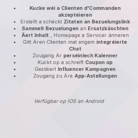
Kucke wéi a Clienten d'Commanden
akzeptéieren
Erstellt a schéckt
Zitaten an Bezuelungslink
Sammelt Bezuelungen
an
Ersatzkäschten
Äert Inhalt
, Homepage a Servicer änneren
Gitt Ären Clienten mat engem
integréierte
Chat
Zougang Är
perséinlech Kalenner
Kuckt op a schreift
Coupon op
Gestéiert
Influencer Kampagnen
Zougang zu Äre
App-Astellungen
Verfügbar op IOS an Android