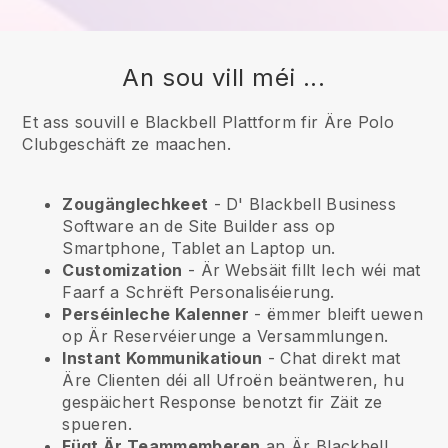
An sou vill méi ...
Et ass souvill e Blackbell Plattform fir Äre Polo
Clubgeschäft ze maachen.
Zougänglechkeet
- D'
Blackbell
Business
Software an de Site Builder ass op
Smartphone, Tablet an Laptop un.
Customization
- Är Websäit fillt Iech wéi mat
Faarf a Schrëft Personaliséierung.
Perséinleche Kalenner
- ëmmer bleift uewen
op Är Reservéierunge a Versammlungen.
Instant Kommunikatioun
- Chat direkt mat
Äre Clienten déi all Ufroën beäntweren, hu
gespäichert Response benotzt fir Zäit ze
spueren.
Fügt Är Teammemberen
an Är
Blackbell