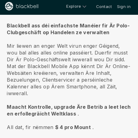
Explore
Contact
Sign in
Iwwert ons
Blackbell ass déi einfachste Manéier fir Är Polo-
Clubgeschäft op Handelen ze verwalten
Mir liewen an enger Welt virun enger Géigend,
wou bal alles alles online passéiert.
Duerfir musst
Dir Är Polo-Geschäftswelt iwwerall wou Dir sidd.
Mat der
Blackbell
Mobile App kënnt Dir Är Online-
Websäiten kreéieren, verwalten Äre Inhalt,
Bezuelungen, Clientservicer a perséinleche
Kalenner alles op Ärem Smartphone, all Zäit,
iwwerall.
Maacht Kontrolle, upgrade Äre Betrib a leet Iech
en erfollegräicht Weltklass
.
All dat, fir nëmmen
$ 4 pro Mount
.