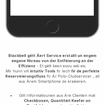
Blackbell
gëtt Äert Service erstallt un engem
eegene Niveau vun der Entféierung an der
Effizienz
- Et gëtt keen esou wéi eis.
Mir hunn vill
intuitiv Tools
fir Iech
fir de perfekte
Reservéierungsfluss
fir Är Polo-Clubservicer
, all
aus Ärem Smartphone ze kreéieren.
Gitt Informatiounen aus Äre Clienten mat
Checkboxen, Quantitéit Keefer an