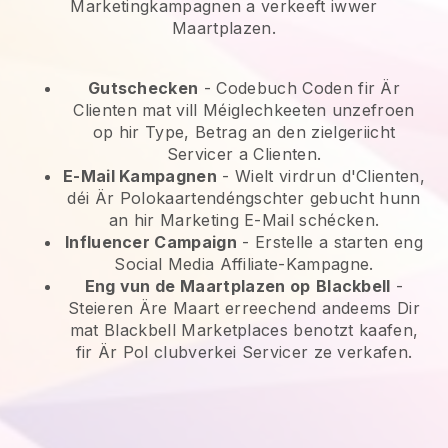
Marketingkampagnen a verkeeft iwwer
Maartplazen.
Gutschecken
- Codebuch Coden fir Är
Clienten mat vill Méiglechkeeten unzefroen
op hir Type, Betrag an den zielgeriicht
Servicer a Clienten.
E-Mail Kampagnen
-
Wielt virdrun d'Clienten,
déi Är Polokaartendéngschter gebucht hunn
an hir Marketing E-Mail schécken.
Influencer Campaign
- Erstelle a starten eng
Social Media Affiliate-Kampagne.
Eng vun de Maartplazen op
Blackbell
-
Steieren Äre Maart erreechend andeems Dir
mat Blackbell Marketplaces benotzt kaafen,
fir Är Pol clubverkei Servicer ze verkafen.