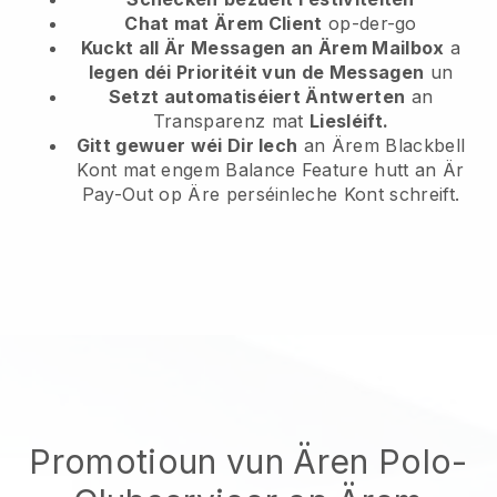
Chat mat Ärem Client
op-der-go
Kuckt all Är Messagen an Ärem Mailbox
a
legen déi Prioritéit vun de Messagen
un
Setzt automatiséiert Äntwerten
an
Transparenz mat
Liesléift.
Gitt gewuer wéi Dir Iech
an Ärem Blackbell
Kont mat engem Balance Feature hutt an Är
Pay-Out op Äre perséinleche Kont schreift.
Promotioun vun Ären Polo-