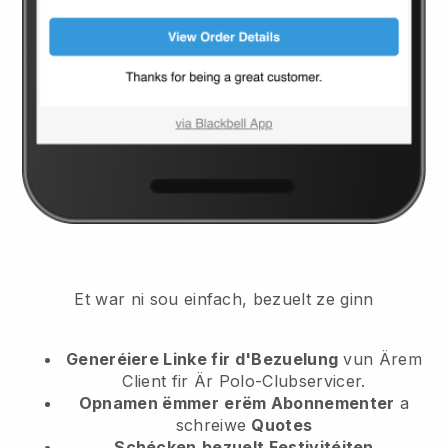
Et war ni sou einfach, bezuelt ze ginn
Generéiere Linke fir d'Bezuelung
vun Ärem
Client
fir Är Polo-Clubservicer.
Opnamen ëmmer
erëm Abonnementer
a
schreiwe
Quotes
Schécken
bezuelt Festivitéiten