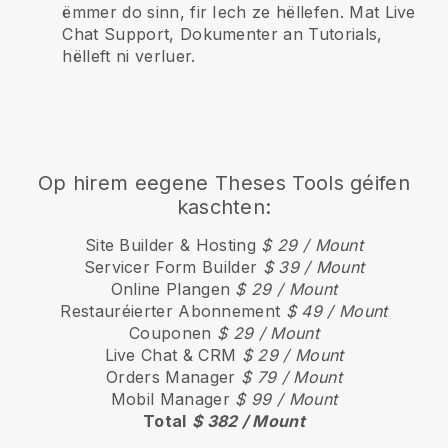
ëmmer do sinn, fir Iech ze hëllefen. Mat Live
Chat Support, Dokumenter an Tutorials,
hëlleft ni verluer.
Op hirem eegene Theses Tools géifen
kaschten:
Site Builder & Hosting
$ 29 / Mount
Servicer Form Builder
$ 39 / Mount
Online Plangen
$ 29 / Mount
Restauréierter Abonnement
$ 49 / Mount
Couponen
$ 29 / Mount
Live Chat & CRM
$ 29 / Mount
Orders Manager
$ 79 / Mount
Mobil Manager
$ 99 / Mount
Total
$ 382 / Mount