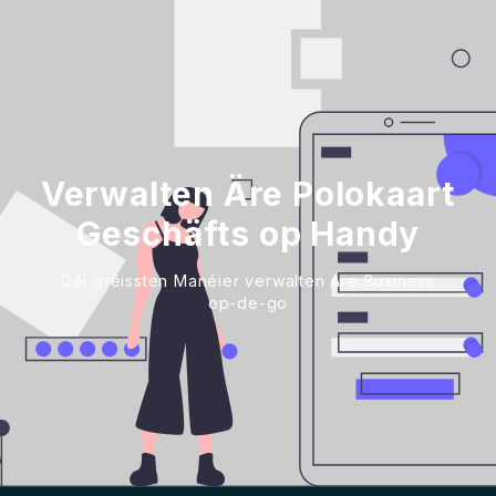
Verwalten Äre Polokaart
Geschäfts op Handy
Déi gréissten Manéier verwalten Äre Business
op-de-go