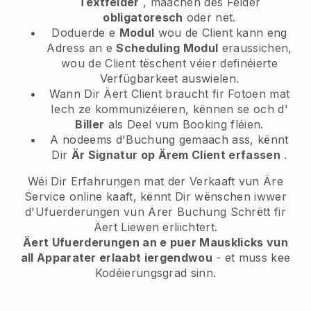
Textfelder
, maachen dës Felder
obligatoresch
oder net.
Doduerde e
Modul
wou de Client kann eng
Adress an e
Scheduling Modul
eraussichen,
wou de Client tëschent véier definéierte
Verfügbarkeet auswielen.
Wann Dir Äert Client braucht fir Fotoen mat
Iech ze kommunizéieren, kënnen se och d'
Biller
als Deel vum Booking fléien.
A nodeems d'Buchung gemaach ass, kënnt
Dir
Är Signatur op Ärem Client erfassen
.
Wéi Dir Erfahrungen mat der Verkaaft vun Äre
Service online kaaft, kënnt Dir wënschen iwwer
d'Ufuerderungen vun Ärer Buchung Schrëtt fir
Äert Liewen erliichtert.
Äert Ufuerderungen an e puer Mausklicks vun
all Apparater erlaabt iergendwou
- et muss kee
Kodéierungsgrad sinn.