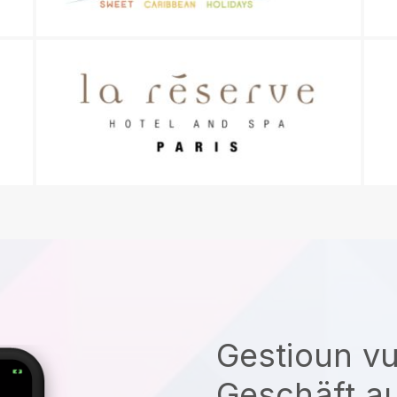
Gestioun v
Geschäft a