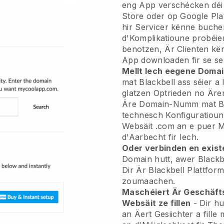
eng App verschécken
déi
Store oder op Google Pl
hir Servicer kënne buche
d'Komplikatioune probéier
benotzen, Är Clienten k
App downloaden fir se se
Mellt Iech eegene Doma
mat
Blackbell
ass séier a l
glatzen Optrieden no Äre
Äre Domain-Numm mat Blac
technesch Konfiguratiou
Websäit .com an e puer 
d'Aarbecht fir Iech.
Oder verbinden en exist
Domain hutt, awer
Blackb
Dir Är
Blackbell
Plattfor
zoumaachen.
Maschéiert Är Geschäft
Websäit ze fillen
- Dir h
an Äert Gesiichter a fill