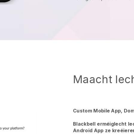
Maacht Iec
Custom Mobile App, Dom
Blackbell
erméiglecht Ie
Android App ze kreéiere