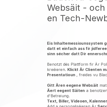
Websäit
- och
en Tech-Newb
Eis Inhaltemessiounssystem g
datt et einfach ass fir jidfere
sinn sécher datt Dir ennersch
Benotzt dës Plattform fir Är Po
kreéieren.
Klickt Är Clienten m
Presentatioun
, freides vu
Blac
Gitt Ären eegene Websäit
mat
Äert eegent Säiten
a benotzen
d'Betreiung.
Text, Biller, Videoen, Kalenne
Add a personaliséieren Är
Serv