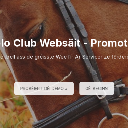
olo Club Websäit
-
Promot
ckbell ass de gréisste Wee fir Är Servicer ze förder
PROBÉIERT DÉI DEMO »
GÉI BEGINN