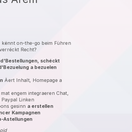
r kënnt on-the-go beim Führen
verréckt Recht?
 d'Bestellungen, schéckt
d'Bezuelung a bezuelen
en
Äert Inhalt, Homepage a
mat engem integraeren Chat,
n Paypal Linken
pons gesinn
a erstellen
uencer Kampagnen
p-Astellungen
oid