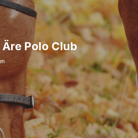
 Äre Polo Club
en