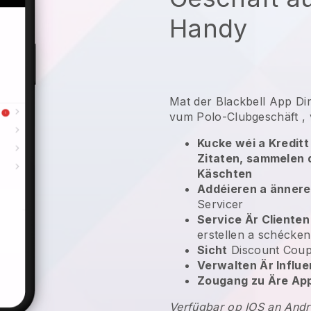
Handy
Mat der
Blackbell
App
Di
vum Polo-Clubgeschäft
, 
Kucke wéi a Kreditt
Zitaten, sammelen 
Käschten
Addéieren a änner
Servicer
Service Är Clienten
erstellen a schécke
Sicht
Discount Cou
Verwalten Är Infl
Zougang zu Äre Ap
Verfügbar op IOS an Andr