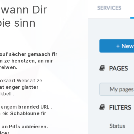
 wann Dir
ie sinn
ouf sëcher gemaach fir
en ze benotzen, an mir
reiwen.
lokaart Websäit ze
at enger glatter
kbell
.
 engem
branded URL
.
 eis
Schabloune
fir
r an Pdfs addéieren.
icer
.