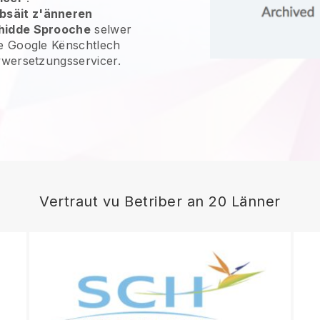
bsäit z'änneren
chidde Sprooche
selwer
te Google Kënschtlech
Iwwersetzungsservicer.
Vertraut vu Betriber an 20 Länner