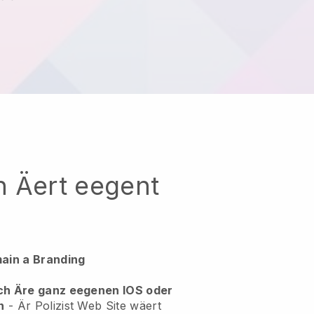
h Äert eegent
ain a Branding
ch Äre ganz eegenen IOS oder
n
-
Är Polizist Web Site wäert