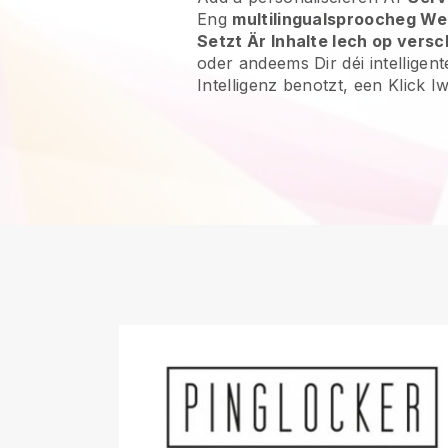
Eng
multilingualsproocheg We
Setzt Är Inhalte Iech op vers
oder andeems Dir déi intelligen
Intelligenz benotzt, een Klick 