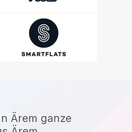
un Ärem ganze
us Ärem