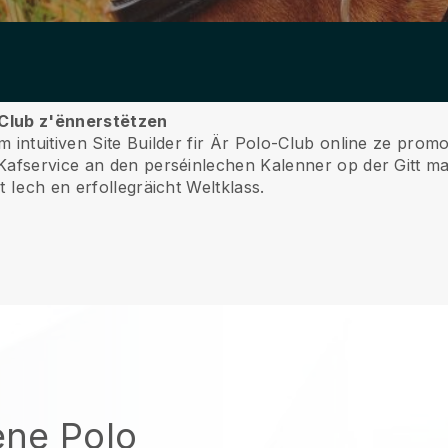
o Club z'ënnerstëtzen
 intuitiven Site Builder fir Är Polo-Club online ze prom
Kafservice an den perséinlechen Kalenner op der Gitt ma
 Iech en erfollegräicht Weltklass.
ene Polo