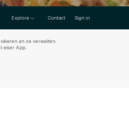
Explore
Contact
Sign in
ovéieren an ze verwalten.
t eiser App.