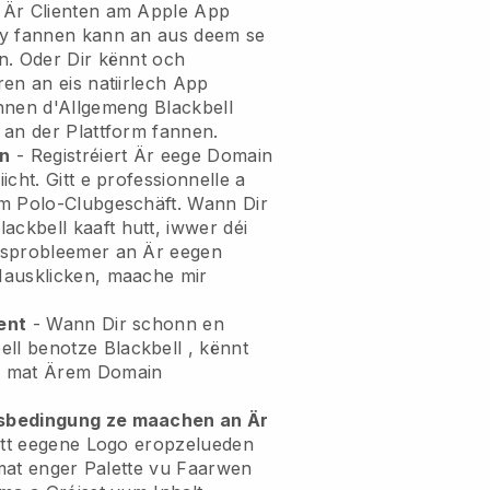
 Är Clienten am Apple App
ay fannen kann an aus deem se
n. Oder Dir kënnt och
en an eis natiirlech App
ënnen d'Allgemeng
Blackbell
 an der Plattform fannen.
in
- Registréiert Är eege Domain
iicht.
Gitt e professionnelle a
m Polo-Clubgeschäft.
Wann Dir
kbell kaaft hutt, iwwer déi
nsprobleemer an Är eegen
Mausklicken, maache mir
ent
- Wann Dir schonn en
ell
benotze
Blackbell
, kënnt
m mat Ärem Domain
sbedingung ze maachen an Är
utt eegene Logo eropzelueden
e mat enger Palette vu Faarwen