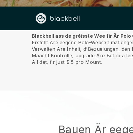
Iwwert ons
Blackbell ass de gréisste Wee fir Är Pol
Erstellt Äre eegene Polo-Websäit mat engem
Verwalten Äre Inhalt, d'Bezuelungen, den 
Maacht Kontrolle, upgrade Äre Betrib a leet
All dat, fir just $ 5 pro Mount.
Bauen Är eeg