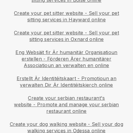
sitting services in Boise online
Create your pet sitter website
-
Sell your pet
sitting services in Hayward online
Create your pet sitter website
-
Sell your pet
sitting services in Oxnard online
Eng Websäit fir Är humanitär Organisatioun
erstellen
-
Förderen Ärer humanitärer
Associatioun an verwalten en online
Erstellt Är Identitéitskaart
-
Promotioun an
verwalten Dir Är Identitéitskierch online
Create your serbian restaurant's
website
-
Promote and manage your serbian
restaurant online
Create your dog walking website
-
Sell your dog
walking services in Odessa online