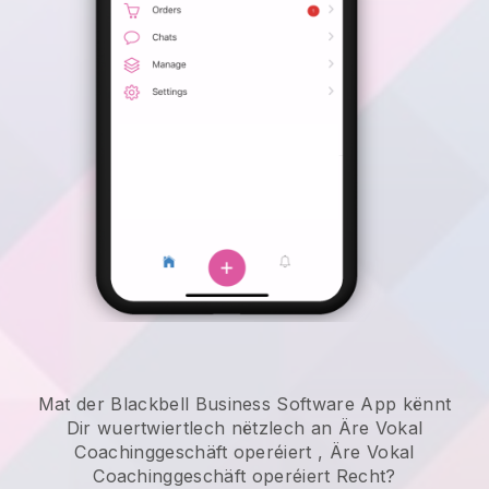
Mat der Blackbell Business Software App kënnt
Dir wuertwiertlech nëtzlech an
Äre Vokal
Coachinggeschäft operéiert
,
Äre Vokal
Coachinggeschäft operéiert
Recht?