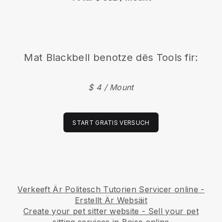
Mat
Blackbell
benotze dës Tools fir:
$ 4 / Mount
START GRATIS VERSUCH
Verkeeft Är Politesch Tutorien Servicer online -
Erstellt Är Websäit
Create your pet sitter website
-
Sell your pet