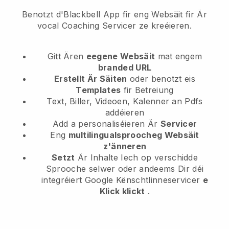
Benotzt d'Blackbell App fir eng Websäit fir Är
vocal Coaching Servicer ze kreéieren.
Gitt Ären
eegene Websäit
mat engem
branded URL
Erstellt Är Säiten
oder benotzt eis
Templates
fir Betreiung
Text, Biller, Videoen, Kalenner an Pdfs
addéieren
Add a personaliséieren Är
Servicer
Eng
multilingualsproocheg Websäit
z'änneren
Setzt
Är Inhalte Iech op verschidde
Sprooche selwer oder andeems Dir déi
integréiert Google Kënschtlinneservicer
e
Klick klickt
.