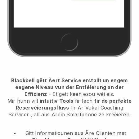
Blackbell
gëtt Äert Service erstallt un engem
eegene Niveau vun der Entféierung an der
Effizienz
- Et gëtt keen esou wéi eis.
Mir hunn vill
intuitiv Tools
fir Iech
fir de perfekte
Reservéierungsfluss
fir Är Vokal Coaching
Servicer
, all aus Ärem Smartphone ze kreéieren.
Gitt Informatiounen aus Äre Clienten mat