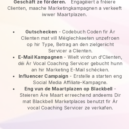
Geschäft ze förderen.
Engagéiert a fréiere
Clienten, maache Marketingkampagnen a verkeeft
iwwer Maartplazen.
Gutschecken
- Codebuch Coden fir Är
Clienten mat vill Méiglechkeeten unzefroen
op hir Type, Betrag an den zielgeriicht
Servicer a Clienten.
E-Mail Kampagnen
-
Wielt virdrun d'Clienten,
déi Är Vocal Coaching Servicer gebucht hunn
an hir Marketing E-Mail schécken.
Influencer Campaign
- Erstelle a starten eng
Social Media Affiliate-Kampagne.
Eng vun de Maartplazen op
Blackbell
-
Steieren Äre Maart erreechend andeems Dir
mat Blackbell Marketplaces benutzt fir Är
vocal Coaching Servicer ze verkafen.