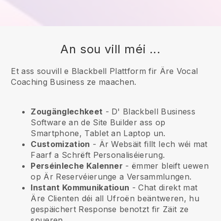
An sou vill méi ...
Et ass souvill e Blackbell Plattform fir Äre Vocal
Coaching Business ze maachen.
Zougänglechkeet
- D'
Blackbell
Business
Software an de Site Builder ass op
Smartphone, Tablet an Laptop un.
Customization
- Är Websäit fillt Iech wéi mat
Faarf a Schrëft Personaliséierung.
Perséinleche Kalenner
- ëmmer bleift uewen
op Är Reservéierunge a Versammlungen.
Instant Kommunikatioun
- Chat direkt mat
Äre Clienten déi all Ufroën beäntweren, hu
gespäichert Response benotzt fir Zäit ze
spueren.