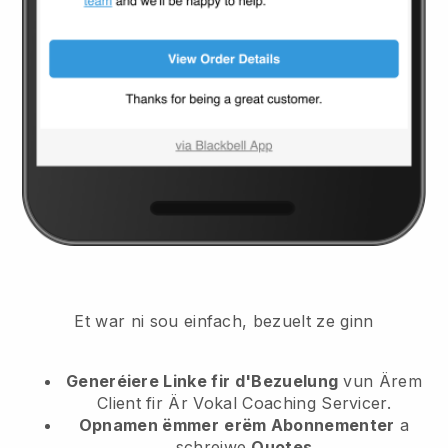
Et war ni sou einfach, bezuelt ze ginn
Generéiere Linke fir d'Bezuelung
vun Ärem
Client
fir Är Vokal Coaching Servicer.
Opnamen ëmmer
erëm Abonnementer
a
schreiwe
Quotes