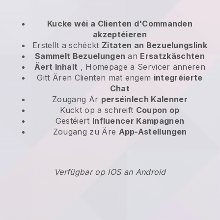
Kucke wéi a Clienten d'Commanden
akzeptéieren
Erstellt a schéckt
Zitaten an Bezuelungslink
Sammelt Bezuelungen
an
Ersatzkäschten
Äert Inhalt
, Homepage a Servicer änneren
Gitt Ären Clienten mat engem
integréierte
Chat
Zougang Är
perséinlech Kalenner
Kuckt op a schreift
Coupon op
Gestéiert
Influencer Kampagnen
Zougang zu Äre
App-Astellungen
Verfügbar op IOS an Android