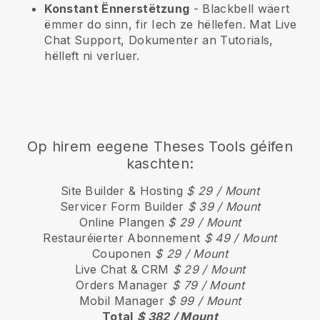
Konstant Ënnerstëtzung
-
Blackbell
wäert
ëmmer do sinn, fir Iech ze hëllefen. Mat Live
Chat Support, Dokumenter an Tutorials,
hëlleft ni verluer.
Op hirem eegene Theses Tools géifen
kaschten:
Site Builder & Hosting
$ 29 / Mount
Servicer Form Builder
$ 39 / Mount
Online Plangen
$ 29 / Mount
Restauréierter Abonnement
$ 49 / Mount
Couponen
$ 29 / Mount
Live Chat & CRM
$ 29 / Mount
Orders Manager
$ 79 / Mount
Mobil Manager
$ 99 / Mount
Total
$ 382 / Mount