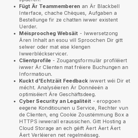
Fügt Är Teammemberen
an Är
Blackbell
Interface, chache Chèques, Aufgaben a
Bestellunge fir ze chatten iwwer existent
Uerder.
Méisproocheg Websäit
- Iwwersetzong
Ären Inhalt an esou vill Sproochen Dir gitt
selwer oder mat eise klengen
Iwwerbléckservicer.
Clientprofile
- Zougangsformulär profiléiert
iwwer Är Clienten mat fréiere Buchungen an
Informatioun.
Kuckt d'Echtzäit Feedback
iwwert wéi Dir et
mécht. Analyséieren Är Donnéeën a
optimiséiert Äre Geschäftsdeeg.
Cyber Security an Legalitéit
- eropgoen
eegene Konditiounen u Service, Rechter vun
de Clienten, eng Cookie Zoustëmmung Box a
HTTPS iwwerall eraussichen. Gitt Hosting a
Cloud Storage an ech géift Äert Äert Äert
Äert Verléieren net regelméisseg.