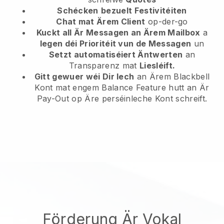
Schécken
bezuelt Festivitéiten
Chat mat Ärem Client
op-der-go
Kuckt all Är Messagen an Ärem Mailbox
a
legen déi Prioritéit vun de Messagen
un
Setzt automatiséiert Äntwerten
an
Transparenz mat
Liesléift.
Gitt gewuer wéi Dir Iech
an Ärem Blackbell
Kont mat engem Balance Feature hutt an Är
Pay-Out op Äre perséinleche Kont schreift.
Förderung Är Vokal