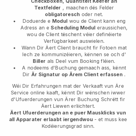
Checkboxen, Quantitéit Keefer an
Textfelder
, maachen dës Felder
obligatoresch
oder net.
Doduerde e
Modul
wou de Client kann eng
Adress an e
Scheduling Modul
eraussichen,
wou de Client tëschent véier definéierte
Verfügbarkeet auswielen.
Wann Dir Äert Client braucht fir Fotoen mat
Iech ze kommunizéieren, kënnen se och d'
Biller
als Deel vum Booking fléien.
A nodeems d'Buchung gemaach ass, kënnt
Dir
Är Signatur op Ärem Client erfassen
.
Wéi Dir Erfahrungen mat der Verkaaft vun Äre
Service online kaaft, kënnt Dir wënschen iwwer
d'Ufuerderungen vun Ärer Buchung Schrëtt fir
Äert Liewen erliichtert.
Äert Ufuerderungen an e puer Mausklicks vun
all Apparater erlaabt iergendwou
- et muss kee
Kodéierungsgrad sinn.