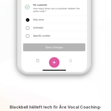
Blackbell hëlleft Iech fir Äre Vocal Coaching-