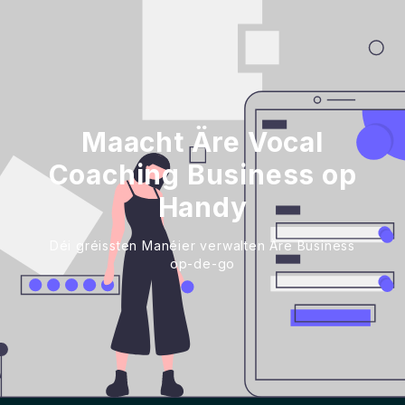
Maacht Äre Vocal
Coaching Business op
Handy
Déi gréissten Manéier verwalten Äre Business
op-de-go