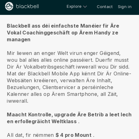
Explore
Contact
Sign in
Iwwert ons
Blackbell ass déi einfachste Manéier fir Äre
Vokal Coachinggeschäft op Ärem Handy ze
managen
Mir liewen an enger Welt virun enger Géigend,
wou bal alles alles online passéiert.
Duerfir musst
Dir Är Vokalbetribsgeschäft iwwerall wou Dir sidd.
Mat der
Blackbell
Mobile App kënnt Dir Är Online-
Websäiten kreéieren, verwalten Äre Inhalt,
Bezuelungen, Clientservicer a perséinleche
Kalenner alles op Ärem Smartphone, all Zäit,
iwwerall.
Maacht Kontrolle, upgrade Äre Betrib a leet Iech
en erfollegräicht Weltklass
.
All dat, fir nëmmen
$ 4 pro Mount
.