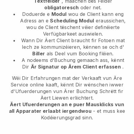
Textfelder
, maachen dës Felder
obligatoresch
oder net.
Doduerde e
Modul
wou de Client kann eng
Adress an e
Scheduling Modul
eraussichen,
wou de Client tëschent véier definéierte
Verfügbarkeet auswielen.
Wann Dir Äert Client braucht fir Fotoen mat
Iech ze kommunizéieren, kënnen se och d'
Biller
als Deel vum Booking fléien.
A nodeems d'Buchung gemaach ass, kënnt
Dir
Är Signatur op Ärem Client erfassen
.
Wéi Dir Erfahrungen mat der Verkaaft vun Äre
Service online kaaft, kënnt Dir wënschen iwwer
d'Ufuerderungen vun Ärer Buchung Schrëtt fir
Äert Liewen erliichtert.
Äert Ufuerderungen an e puer Mausklicks vun
all Apparater erlaabt iergendwou
- et muss kee
Kodéierungsgrad sinn.