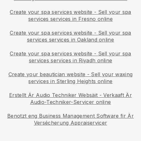
Create your spa services website
-
Sell your spa
services services in Fresno online
Create your spa services website
-
Sell your spa
services services in Oakland online
Create your spa services website
-
Sell your spa
services services in Riyadh online
Create your beautician website
-
Sell your waxing
services in Sterling Heights online
Erstellt Är Audio Techniker Websäit
-
Verkaaft Är
Audio-Techniker-Servicer online
Benotzt eng Business Management Software fir Är
Versécherung Appraiservicer