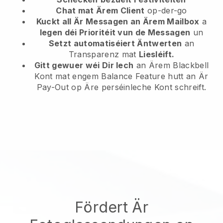
Chat mat Ärem Client
op-der-go
Kuckt all Är Messagen an Ärem Mailbox
a
legen déi Prioritéit vun de Messagen
un
Setzt automatiséiert Äntwerten
an
Transparenz mat
Liesléift.
Gitt gewuer wéi Dir Iech
an Ärem Blackbell
Kont mat engem Balance Feature hutt an Är
Pay-Out op Äre perséinleche Kont schreift.
Fördert Är