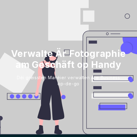
Verwalte Är Fotographie
am Geschäft op Handy
Déi gréissten Manéier verwalten Äre Business
op-de-go