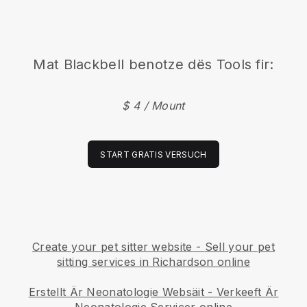
Mat
Blackbell
benotze dës Tools fir:
$ 4 / Mount
START GRATIS VERSUCH
Create your pet sitter website
-
Sell your pet
sitting services in Richardson online
Erstellt Är Neonatologie Websäit
-
Verkeeft Är