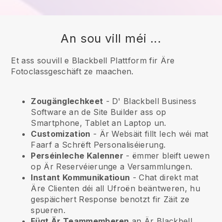
An sou vill méi ...
Et ass souvill e Blackbell Plattform fir Äre
Fotoclassgeschäft ze maachen.
Zougänglechkeet
- D'
Blackbell
Business
Software an de Site Builder ass op
Smartphone, Tablet an Laptop un.
Customization
- Är Websäit fillt Iech wéi mat
Faarf a Schrëft Personaliséierung.
Perséinleche Kalenner
- ëmmer bleift uewen
op Är Reservéierunge a Versammlungen.
Instant Kommunikatioun
- Chat direkt mat
Äre Clienten déi all Ufroën beäntweren, hu
gespäichert Response benotzt fir Zäit ze
spueren.
Fügt Är Teammemberen
an Är
Blackbell