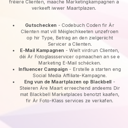
fréiere Clienten, maache Marketingkampagnen a
verkeeft iwwer Maartplazen.
Gutschecken
- Codebuch Coden fir Är
Clienten mat vill Méiglechkeeten unzefroen
op hir Type, Betrag an den zielgeriicht
Servicer a Clienten.
E-Mail Kampagnen
-
Wielt virdrun Clienten,
déi Är Fotoglassservicer opmaachen an se e
Marketing E-Mail schécken.
Influencer Campaign
- Erstelle a starten eng
Social Media Affiliate-Kampagne.
Eng vun de Maartplazen op
Blackbell
-
Steieren Äre Maart erreechend andeems Dir
mat Blackbell Marketplaces benotzt kaafen,
fir Är Foto-Klass services ze verkafen.