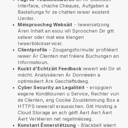
Interface, chache Chèques, Aufgaben a
Bestellunge fir ze chatten iwwer existent
Uerder.
Méisproocheg Websäit
- Iwwersetzong
Ären Inhalt an esou vill Sproochen Dir gitt
selwer oder mat eise klengen
Iwwerbléckservicer.
Clientprofile
- Zougangsformulär profiléiert
iwwer Är Clienten mat fréiere Buchungen an
Informatioun.
Kuckt d'Echtzäit Feedback
iwwert wéi Dir et
mécht. Analyséieren Är Donnéeën a
optimiséiert Äre Geschäftsdeeg.
Cyber Security an Legalitéit
- eropgoen
eegene Konditiounen u Service, Rechter vun
de Clienten, eng Cookie Zoustëmmung Box a
HTTPS iwwerall eraussichen. Gitt Hosting a
Cloud Storage an ech géift Äert Äert Äert
Äert Verléieren net regelméisseg.
Konstant Ënnerstëtzung
-
Blackbell
wäert