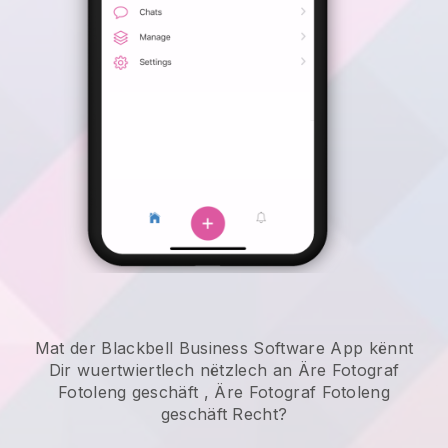
Mat der Blackbell Business Software App kënnt
Dir wuertwiertlech nëtzlech an
Äre Fotograf
Fotoleng geschäft
,
Äre Fotograf Fotoleng
geschäft
Recht?