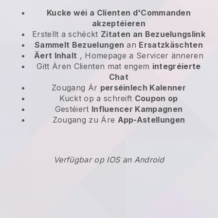
Kucke wéi a Clienten d'Commanden
akzeptéieren
Erstellt a schéckt
Zitaten an Bezuelungslink
Sammelt Bezuelungen
an
Ersatzkäschten
Äert Inhalt
, Homepage a Servicer änneren
Gitt Ären Clienten mat engem
integréierte
Chat
Zougang Är
perséinlech Kalenner
Kuckt op a schreift
Coupon op
Gestéiert
Influencer Kampagnen
Zougang zu Äre
App-Astellungen
Verfügbar op IOS an Android