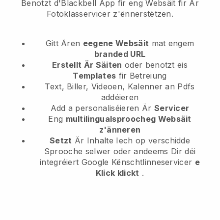
Benotzt d'Blackbell App fir eng Websäit fir Är
Fotoklasservicer z'ënnerstëtzen.
Gitt Ären
eegene Websäit
mat engem
branded URL
Erstellt Är Säiten
oder benotzt eis
Templates
fir Betreiung
Text, Biller, Videoen, Kalenner an Pdfs
addéieren
Add a personaliséieren Är
Servicer
Eng
multilingualsproocheg Websäit
z'änneren
Setzt
Är Inhalte Iech op verschidde
Sprooche selwer oder andeems Dir déi
integréiert Google Kënschtlinneservicer
e
Klick klickt
.