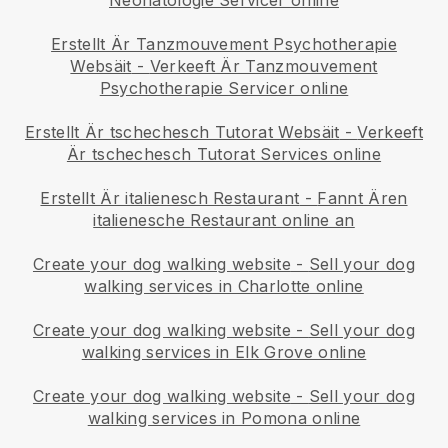
Neonatologie Servicer online
Erstellt Är Tanzmouvement Psychotherapie
Websäit
-
Verkeeft Är Tanzmouvement
Psychotherapie Servicer online
Erstellt Är tschechesch Tutorat Websäit
-
Verkeeft
Är tschechesch Tutorat Services online
Erstellt Är italienesch Restaurant
-
Fannt Ären
italienesche Restaurant online an
Create your dog walking website
-
Sell your dog
walking services in Charlotte online
Create your dog walking website
-
Sell your dog
walking services in Elk Grove online
Create your dog walking website
-
Sell your dog
walking services in Pomona online