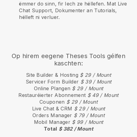
ëmmer do sinn, fir Iech ze hëllefen. Mat Live
Chat Support, Dokumenter an Tutorials,
hëlleft ni verluer.
Op hirem eegene Theses Tools géifen
kaschten:
Site Builder & Hosting
$ 29 / Mount
Servicer Form Builder
$ 39 / Mount
Online Plangen
$ 29 / Mount
Restauréierter Abonnement
$ 49 / Mount
Couponen
$ 29 / Mount
Live Chat & CRM
$ 29 / Mount
Orders Manager
$ 79 / Mount
Mobil Manager
$ 99 / Mount
Total
$ 382 / Mount