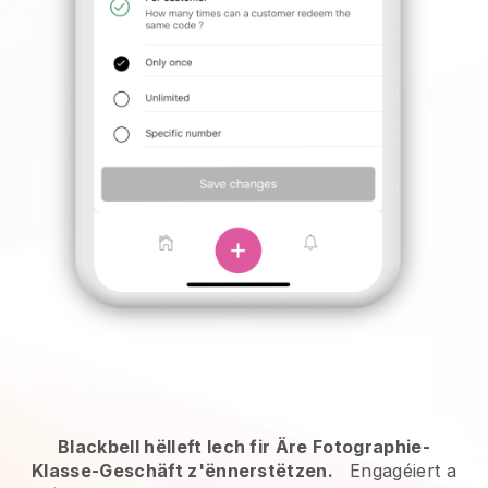
Blackbell hëlleft Iech fir Äre Fotographie-
Klasse-Geschäft z'ënnerstëtzen.
Engagéiert a