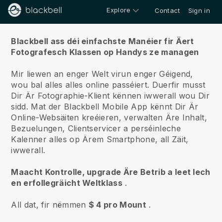
Explore
Contact
Sign in
Iwwert ons
Blackbell ass déi einfachste Manéier fir Äert
Fotografesch Klassen op Handys ze managen
Mir liewen an enger Welt virun enger Géigend,
wou bal alles alles online passéiert.
Duerfir musst
Dir Är Fotographie-Klient kënnen iwwerall wou Dir
sidd.
Mat der
Blackbell
Mobile App kënnt Dir Är
Online-Websäiten kreéieren, verwalten Äre Inhalt,
Bezuelungen, Clientservicer a perséinleche
Kalenner alles op Ärem Smartphone, all Zäit,
iwwerall.
Maacht Kontrolle, upgrade Äre Betrib a leet Iech
en erfollegräicht Weltklass
.
All dat, fir nëmmen
$ 4 pro Mount
.