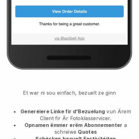
Et war ni sou einfach, bezuelt ze ginn
Generéiere Linke fir d'Bezuelung
vun Ärem
Client
fir Är Fotoklasservicer.
Opnamen ëmmer
erëm Abonnementer
a
schreiwe
Quotes
Schécken
bezuelt Festivitéiten