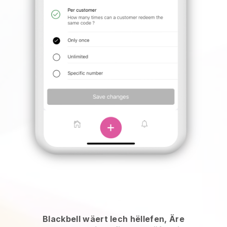
Blackbell wäert Iech hëllefen, Äre