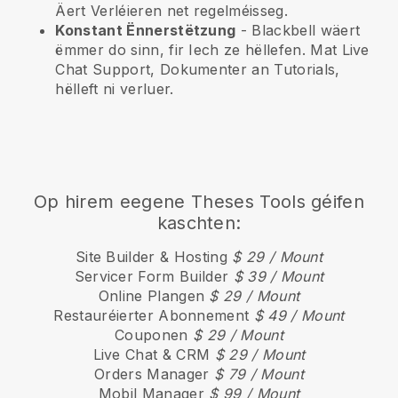
Äert Verléieren net regelméisseg.
Konstant Ënnerstëtzung
-
Blackbell
wäert
ëmmer do sinn, fir Iech ze hëllefen. Mat Live
Chat Support, Dokumenter an Tutorials,
hëlleft ni verluer.
Op hirem eegene Theses Tools géifen
kaschten:
Site Builder & Hosting
$ 29 / Mount
Servicer Form Builder
$ 39 / Mount
Online Plangen
$ 29 / Mount
Restauréierter Abonnement
$ 49 / Mount
Couponen
$ 29 / Mount
Live Chat & CRM
$ 29 / Mount
Orders Manager
$ 79 / Mount
Mobil Manager
$ 99 / Mount