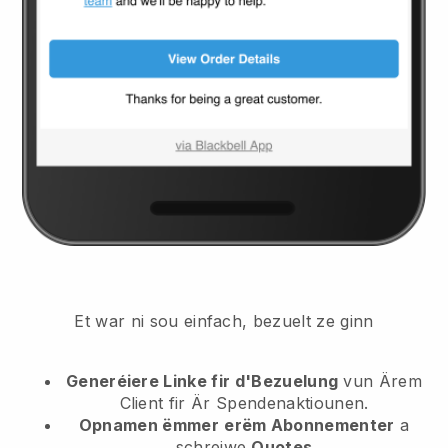
Et war ni sou einfach, bezuelt ze ginn
Generéiere Linke fir d'Bezuelung
vun Ärem
Client
fir Är Spendenaktiounen.
Opnamen ëmmer
erëm Abonnementer
a
schreiwe
Quotes