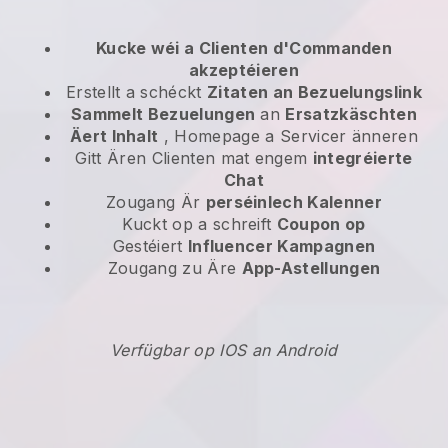
Kucke wéi a Clienten d'Commanden
akzeptéieren
Erstellt a schéckt
Zitaten an Bezuelungslink
Sammelt Bezuelungen
an
Ersatzkäschten
Äert Inhalt
, Homepage a Servicer änneren
Gitt Ären Clienten mat engem
integréierte
Chat
Zougang Är
perséinlech Kalenner
Kuckt op a schreift
Coupon op
Gestéiert
Influencer Kampagnen
Zougang zu Äre
App-Astellungen
Verfügbar op IOS an Android