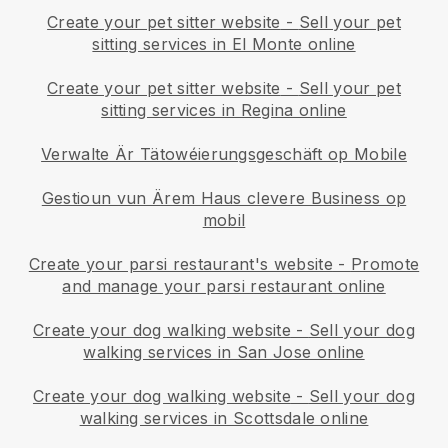
Create your pet sitter website
-
Sell your pet
sitting services in El Monte online
Create your pet sitter website
-
Sell your pet
sitting services in Regina online
Verwalte Är Tätowéierungsgeschäft op Mobile
Gestioun vun Ärem Haus clevere Business op
mobil
Create your parsi restaurant's website
-
Promote
and manage your parsi restaurant online
Create your dog walking website
-
Sell your dog
walking services in San Jose online
Create your dog walking website
-
Sell your dog
walking services in Scottsdale online