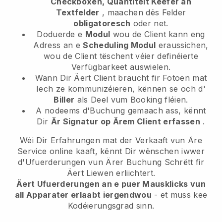
Checkboxen, Quantitéit Keefer an
Textfelder
, maachen dës Felder
obligatoresch
oder net.
Doduerde e
Modul
wou de Client kann eng
Adress an e
Scheduling Modul
eraussichen,
wou de Client tëschent véier definéierte
Verfügbarkeet auswielen.
Wann Dir Äert Client braucht fir Fotoen mat
Iech ze kommunizéieren, kënnen se och d'
Biller
als Deel vum Booking fléien.
A nodeems d'Buchung gemaach ass, kënnt
Dir
Är Signatur op Ärem Client erfassen
.
Wéi Dir Erfahrungen mat der Verkaaft vun Äre
Service online kaaft, kënnt Dir wënschen iwwer
d'Ufuerderungen vun Ärer Buchung Schrëtt fir
Äert Liewen erliichtert.
Äert Ufuerderungen an e puer Mausklicks vun
all Apparater erlaabt iergendwou
- et muss kee
Kodéierungsgrad sinn.