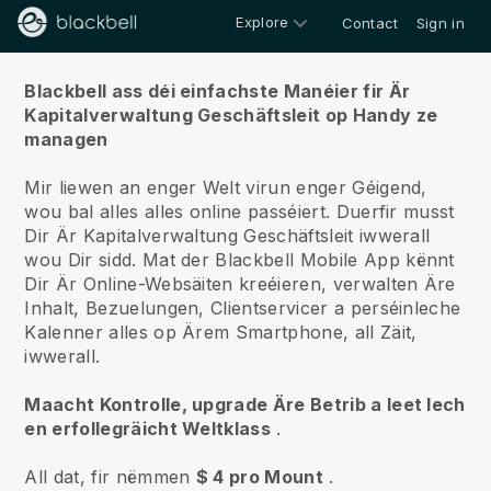
Explore
Contact
Sign in
Iwwert ons
Blackbell ass déi einfachste Manéier fir Är
Kapitalverwaltung Geschäftsleit op Handy ze
managen
Mir liewen an enger Welt virun enger Géigend,
wou bal alles alles online passéiert.
Duerfir musst
Dir Är Kapitalverwaltung Geschäftsleit iwwerall
wou Dir sidd.
Mat der
Blackbell
Mobile App kënnt
Dir Är Online-Websäiten kreéieren, verwalten Äre
Inhalt, Bezuelungen, Clientservicer a perséinleche
Kalenner alles op Ärem Smartphone, all Zäit,
iwwerall.
Maacht Kontrolle, upgrade Äre Betrib a leet Iech
en erfollegräicht Weltklass
.
All dat, fir nëmmen
$ 4 pro Mount
.