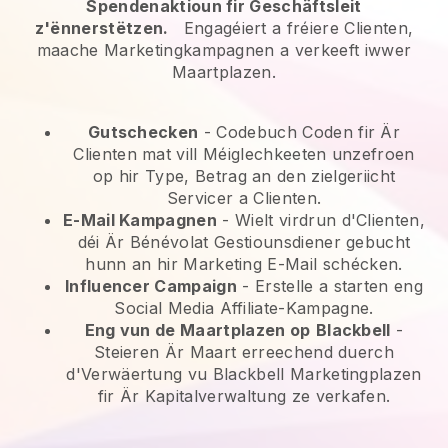
Spendenaktioun fir Geschäftsleit
z'ënnerstëtzen.
Engagéiert a fréiere Clienten,
maache Marketingkampagnen a verkeeft iwwer
Maartplazen.
Gutschecken
- Codebuch Coden fir Är
Clienten mat vill Méiglechkeeten unzefroen
op hir Type, Betrag an den zielgeriicht
Servicer a Clienten.
E-Mail Kampagnen
-
Wielt virdrun d'Clienten,
déi Är Bénévolat Gestiounsdiener gebucht
hunn an hir Marketing E-Mail schécken.
Influencer Campaign
- Erstelle a starten eng
Social Media Affiliate-Kampagne.
Eng vun de Maartplazen op
Blackbell
-
Steieren Är Maart erreechend duerch
d'Verwäertung vu Blackbell Marketingplazen
fir Är Kapitalverwaltung ze verkafen.