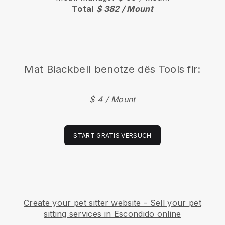
Total
$ 382 / Mount
Mat
Blackbell
benotze dës Tools fir:
$ 4 / Mount
START GRATIS VERSUCH
Create your pet sitter website
-
Sell your pet
sitting services in Escondido online