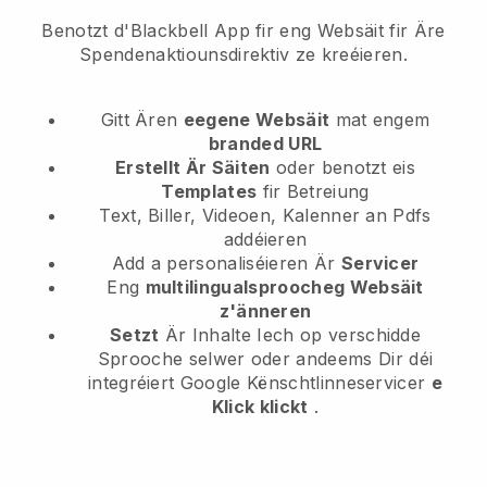
Benotzt d'Blackbell App fir eng Websäit fir Äre
Spendenaktiounsdirektiv ze kreéieren.
Gitt Ären
eegene Websäit
mat engem
branded URL
Erstellt Är Säiten
oder benotzt eis
Templates
fir Betreiung
Text, Biller, Videoen, Kalenner an Pdfs
addéieren
Add a personaliséieren Är
Servicer
Eng
multilingualsproocheg Websäit
z'änneren
Setzt
Är Inhalte Iech op verschidde
Sprooche selwer oder andeems Dir déi
integréiert Google Kënschtlinneservicer
e
Klick klickt
.