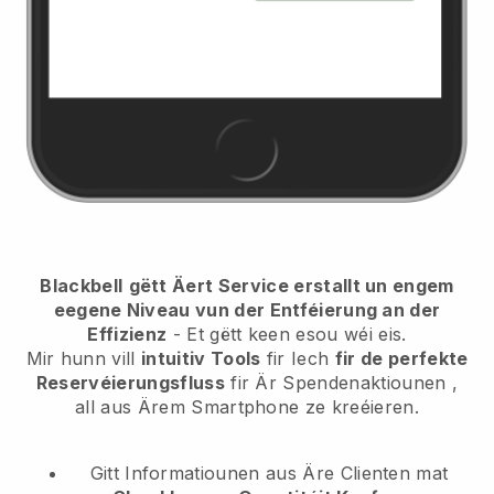
Blackbell
gëtt Äert Service erstallt un engem
eegene Niveau vun der Entféierung an der
Effizienz
- Et gëtt keen esou wéi eis.
Mir hunn vill
intuitiv Tools
fir Iech
fir de perfekte
Reservéierungsfluss
fir Är Spendenaktiounen
,
all aus Ärem Smartphone ze kreéieren.
Gitt Informatiounen aus Äre Clienten mat