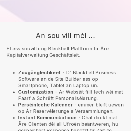
An sou vill méi ...
Et ass souvill eng Blackbell Plattform fir Äre
Kapitalverwaltung Geschäftsleit.
Zougänglechkeet
- D'
Blackbell
Business
Software an de Site Builder ass op
Smartphone, Tablet an Laptop un.
Customization
- Är Websäit fillt Iech wéi mat
Faarf a Schrëft Personaliséierung.
Perséinleche Kalenner
- ëmmer bleift uewen
op Är Reservéierunge a Versammlungen.
Instant Kommunikatioun
- Chat direkt mat
Äre Clienten déi all Ufroën beäntweren, hu
gespäichert Response benotzt fir Zäit ze