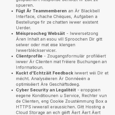
spueren.
Fügt Är Teammemberen
an Är
Blackbell
Interface, chache Chèques, Aufgaben a
Bestellunge fir ze chatten iwwer existent
Uerder.
Méisproocheg Websäit
- Iwwersetzong
Ären Inhalt an esou vill Sproochen Dir gitt
selwer oder mat eise klengen
Iwwerbléckservicer.
Clientprofile
- Zougangsformulär profiléiert
iwwer Är Clienten mat fréiere Buchungen an
Informatioun.
Kuckt d'Echtzäit Feedback
iwwert wéi Dir et
mécht. Analyséieren Är Donnéeën a
optimiséiert Äre Geschäftsdeeg.
Cyber Security an Legalitéit
- eropgoen
eegene Konditiounen u Service, Rechter vun
de Clienten, eng Cookie Zoustëmmung Box a
HTTPS iwwerall eraussichen. Gitt Hosting a
Cloud Storage an ech géift Äert Äert Äert