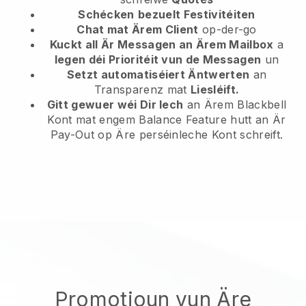
Schécken
bezuelt Festivitéiten
Chat mat Ärem Client
op-der-go
Kuckt all Är Messagen an Ärem Mailbox
a
legen déi Prioritéit vun de Messagen
un
Setzt automatiséiert Äntwerten
an
Transparenz mat
Liesléift.
Gitt gewuer wéi Dir Iech
an Ärem Blackbell
Kont mat engem Balance Feature hutt an Är
Pay-Out op Äre perséinleche Kont schreift.
Promotioun vun Äre