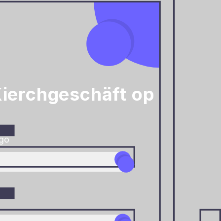
Kierchgeschäft op
-go