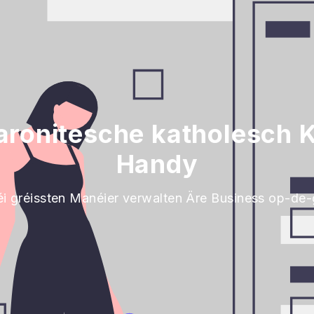
ronitesche katholesch 
Handy
i gréissten Manéier verwalten Äre Business op-de