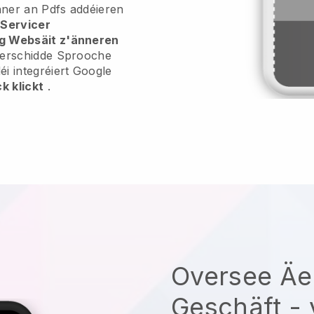
enner an Pdfs addéieren
r
Servicer
eg Websäit z'änneren
verschidde Sprooche
i integréiert Google
ck klickt
.
Oversee Äe
Geschäft -