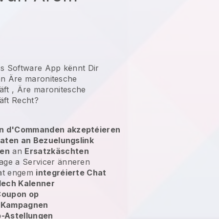
ss Software App kënnt Dir
an
Äre maronitesche
äft
,
Äre maronitesche
äft
Recht?
ten d'Commanden akzeptéieren
taten an Bezuelungslink
gen
an
Ersatzkäschten
ge a Servicer änneren
mat engem
integréierte Chat
lech Kalenner
Coupon op
r Kampagnen
-Astellungen