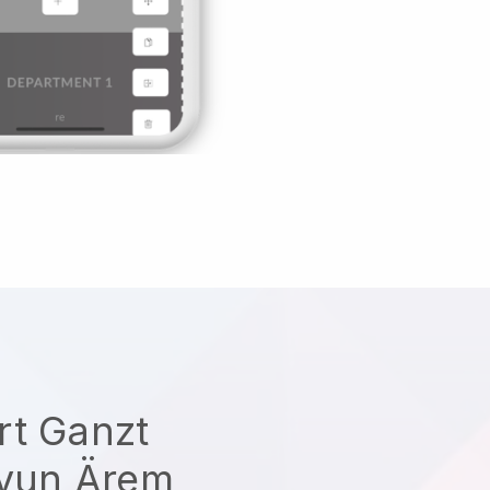
rt Ganzt
 vun Ärem