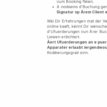
vum Booking fléien.
A nodeems d'Buchung gem
Signatur op Ärem Client 
Wéi Dir Erfahrungen mat der Ve
online kaaft, kënnt Dir wënsch
d'Ufuerderungen vun Ärer Buch
Liewen erliichtert.
Äert Ufuerderungen an e puer 
Apparater erlaabt iergendwo
Kodéierungsgrad sinn.