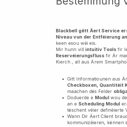
Bestëmmung v
Blackbell
gëtt Äert Service e
Niveau vun der Entféierung an
keen esou wéi eis.
Mir hunn vill
intuitiv Tools
fir 
Reservéierungsfluss
fir Är ma
Kierch
, all aus Ärem Smartpho
Gitt Informatiounen aus Ä
Checkboxen, Quantitéit K
maachen dës Felder
oblig
Doduerde e
Modul
wou de 
an e
Scheduling Modul
er
tëschent véier definéierte
Wann Dir Äert Client brauc
kommunizéieren, kënnen 