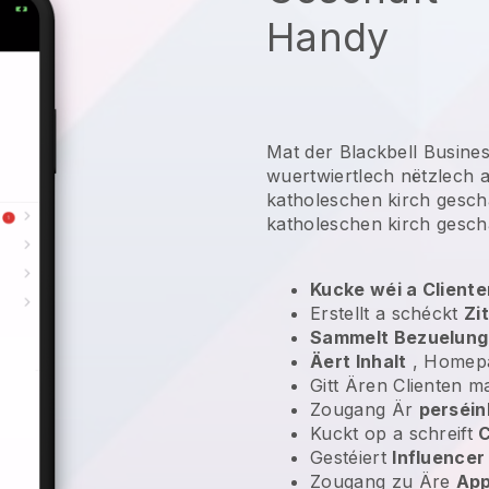
Handy
Mat der Blackbell Busine
wuertwiertlech nëtzlech 
katholeschen kirch gesch
katholeschen kirch gesch
Kucke wéi a Clien
Erstellt a schéckt
Zi
Sammelt Bezuelun
Äert Inhalt
, Homepa
Gitt Ären Clienten 
Zougang Är
perséin
Kuckt op a schreift
Gestéiert
Influence
Zougang zu Äre
App