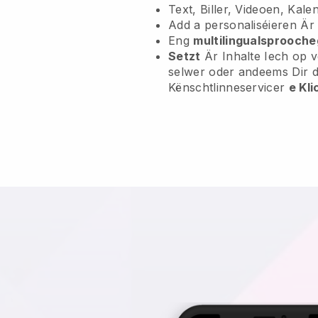
Text, Biller, Videoen, Kal
Add a personaliséieren Ä
Eng
multilingualsprooch
Setzt
Är Inhalte Iech op 
selwer oder andeems Dir dé
Kënschtlinneservicer
e Kli