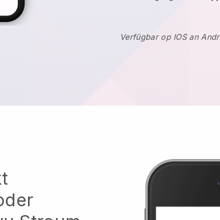
Verfügbar op IOS an Andr
t
oder