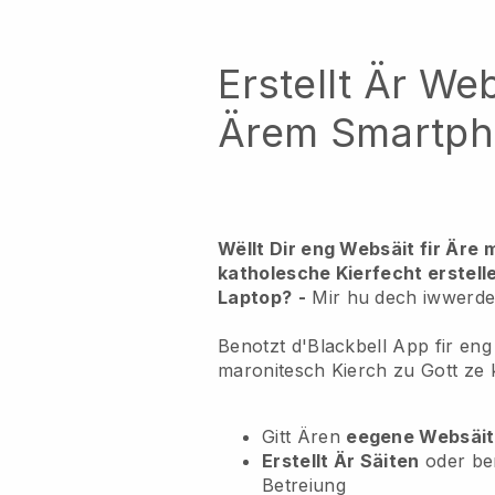
Erstellt Är We
Ärem Smartp
Wëllt Dir eng Websäit fir Äre
katholesche Kierfecht erstell
Laptop?
-
Mir hu dech iwwerde
Benotzt d'Blackbell App fir eng
maronitesch Kierch zu Gott ze 
Gitt Ären
eegene Websäit
Erstellt Är Säiten
oder be
Betreiung