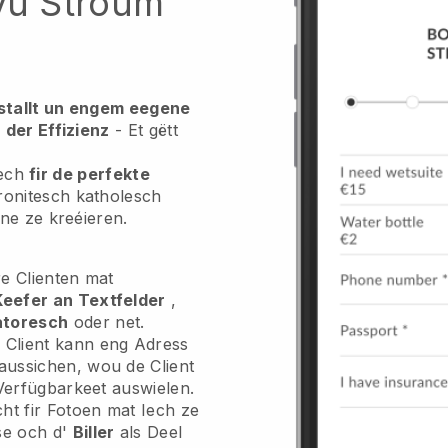
u Stroum
rstallt un engem eegene
 der Effizienz
- Et gëtt
Iech
fir de perfekte
ronitesch katholesch
ne ze kreéieren.
re Clienten mat
eefer an Textfelder
,
atoresch
oder net.
Client kann eng Adress
aussichen, wou de Client
 Verfügbarkeet auswielen.
ht fir Fotoen mat Iech ze
se och d'
Biller
als Deel