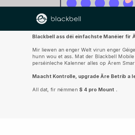
Iwwert ons
Blackbell ass déi einfachste Manéier fi
Mir liewen an enger Welt virun enger Géigen
hunn wou et ass.
Mat der
Blackbell
Mobile 
perséinleche Kalenner alles op Ärem Smartp
Maacht Kontrolle, upgrade Äre Betrib a le
All dat, fir nëmmen
$ 4 pro Mount
.