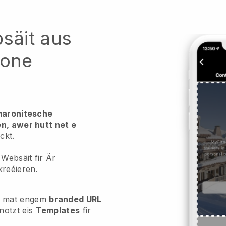
bsäit aus
hone
 maronitesche
en, awer hutt net e
ckt.
 Websäit fir Är
kreéieren.
mat engem
branded URL
notzt eis
Templates
fir