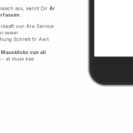
aach ass, kënnt Dir
Är
erfassen
.
rkaaft vun Äre Service
en iwwer
ung Schrëtt fir Äert
Mausklicks vun all
u
- et muss kee