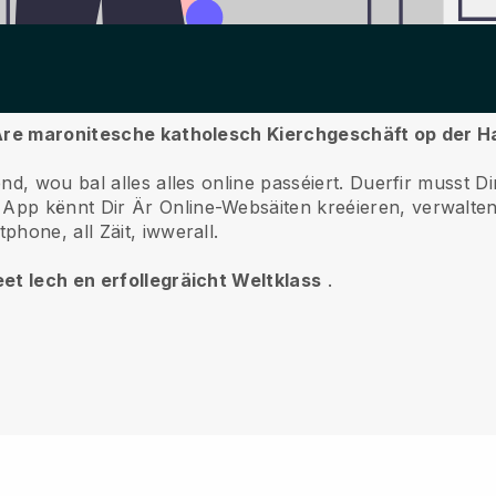
r Äre maronitesche katholesch Kierchgeschäft op der 
d, wou bal alles alles online passéiert.
Duerfir musst Di
App kënnt Dir Är Online-Websäiten kreéieren, verwalten 
hone, all Zäit, iwwerall.
et Iech en erfollegräicht Weltklass
.