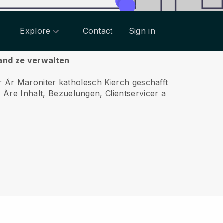
Explore
Contact
Sign in
Hand ze verwalten
r Är Maroniter katholesch Kierch geschafft
Äre Inhalt, Bezuelungen, Clientservicer a