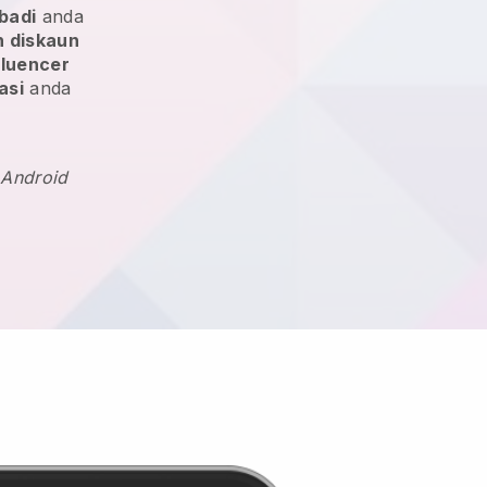
badi
anda
 diskaun
fluencer
asi
anda
 Android