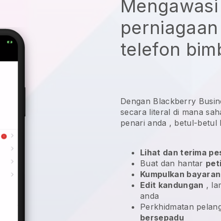
Mengawasi 
perniagaan 
telefon bim
Dengan Blackberry Busin
secara literal di mana sa
penari anda
, betul-betul 
Lihat dan terima p
Buat dan hantar
pet
Kumpulkan bayaran
Edit kandungan
, la
anda
Perkhidmatan pelan
bersepadu