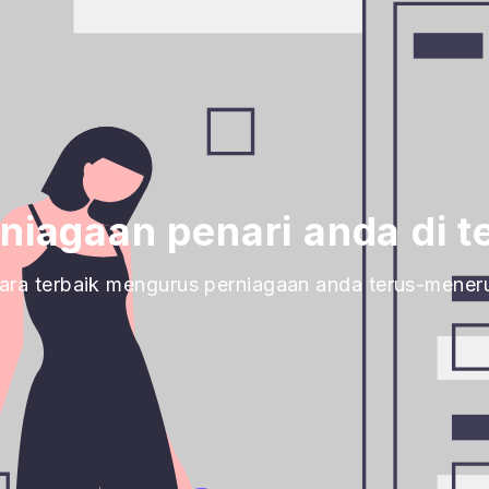
niagaan penari anda di te
ara terbaik mengurus perniagaan anda terus-mener