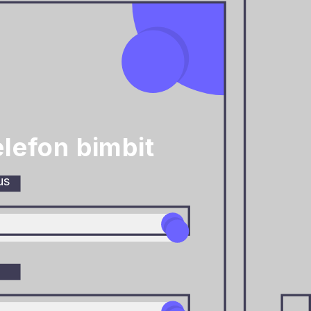
lefon bimbit
us