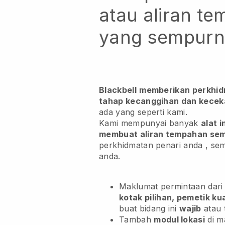
atau aliran t
yang sempur
Blackbell
memberikan perkhi
tahap kecanggihan dan kecek
ada yang seperti kami.
Kami mempunyai banyak
alat i
membuat aliran tempahan se
perkhidmatan penari anda
, sem
anda.
Maklumat permintaan dari
kotak pilihan, pemetik ku
buat bidang ini
wajib
atau t
Tambah
modul lokasi
di m