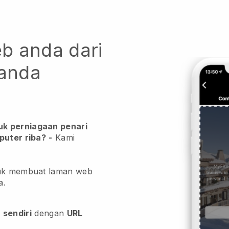
b anda dari
 anda
uk perniagaan penari
puter riba?
-
Kami
tuk membuat laman web
a.
a
sendiri
dengan
URL