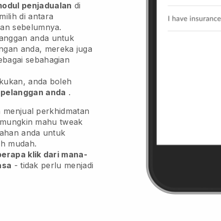
odul penjadualan
di
lih di antara
kan sebelumnya.
langgan anda untuk
gan anda, mereka juga
bagai sebahagian
akukan, anda boleh
pelanggan anda
.
n menjual perkhidmatan
a mungkin mahu tweak
pahan anda untuk
ih mudah.
erapa klik dari mana-
asa
- tidak perlu menjadi