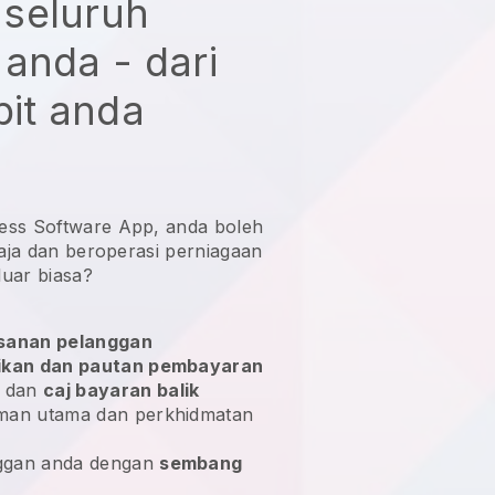
seluruh
anda - dari
bit anda
ess Software App, anda boleh
haja dan
beroperasi perniagaan
luar biasa?
esanan pelanggan
ikan dan pautan pembayaran
dan
caj bayaran balik
man utama dan perkhidmatan
ggan anda dengan
sembang