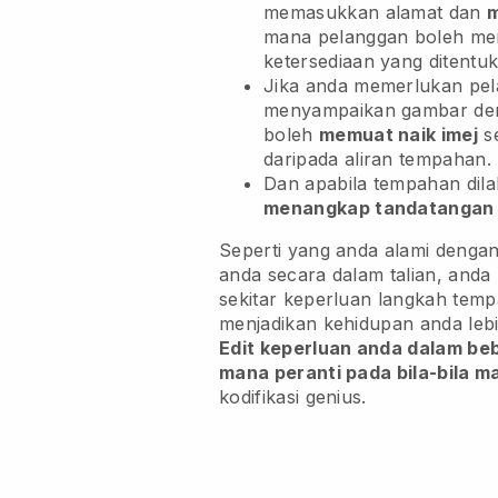
memasukkan alamat dan
m
mana pelanggan boleh memi
ketersediaan yang ditentu
Jika anda memerlukan pe
menyampaikan gambar den
boleh
memuat naik imej
se
daripada aliran tempahan.
Dan apabila tempahan dil
menangkap tandatangan 
Seperti yang anda alami denga
anda secara dalam talian, and
sekitar keperluan langkah tem
menjadikan kehidupan anda leb
Edit keperluan anda dalam beb
mana peranti pada bila-bila m
kodifikasi genius.