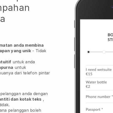
empahan
na
dmatan anda membina
apan yang unik
- Tidak
ntuitif
untuk anda
mpurna
untuk
uanya dari telefon pintar
 pelanggan anda dengan
antiti dan kotak teks
,
idak.
ana pelanggan boleh