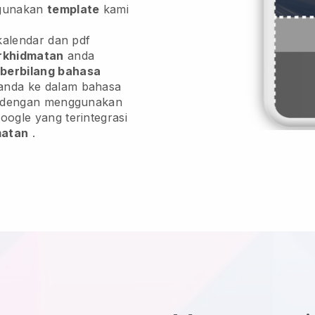
gunakan
template
kami
kalendar dan pdf
rkhidmatan
anda
berbilang bahasa
nda ke dalam bahasa
u dengan menggunakan
ogle yang terintegrasi
matan
.