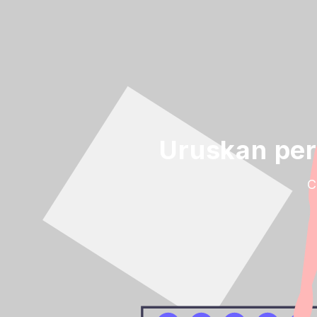
Uruskan per
C