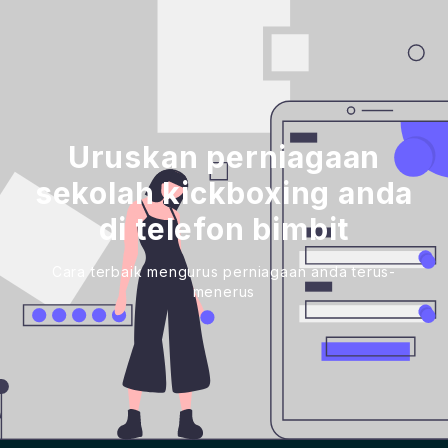
Uruskan perniagaan
sekolah kickboxing anda
di telefon bimbit
Cara terbaik mengurus perniagaan anda terus-
menerus