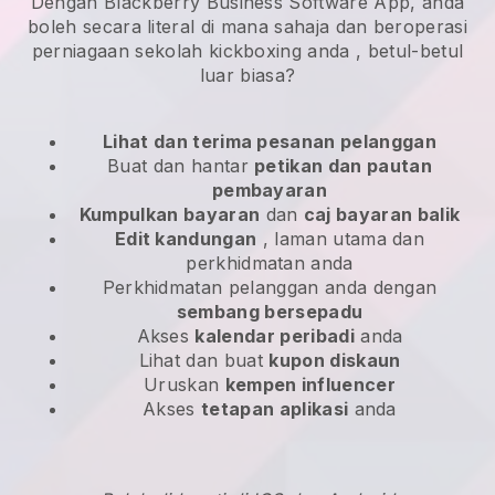
Dengan Blackberry Business Software App, anda
boleh secara literal di mana sahaja dan
beroperasi
perniagaan sekolah kickboxing anda
, betul-betul
luar biasa?
Lihat dan terima pesanan pelanggan
Buat dan hantar
petikan dan pautan
pembayaran
Kumpulkan bayaran
dan
caj bayaran balik
Edit kandungan
, laman utama dan
perkhidmatan anda
Perkhidmatan pelanggan anda dengan
sembang bersepadu
Akses
kalendar peribadi
anda
Lihat dan buat
kupon diskaun
Uruskan
kempen influencer
Akses
tetapan aplikasi
anda