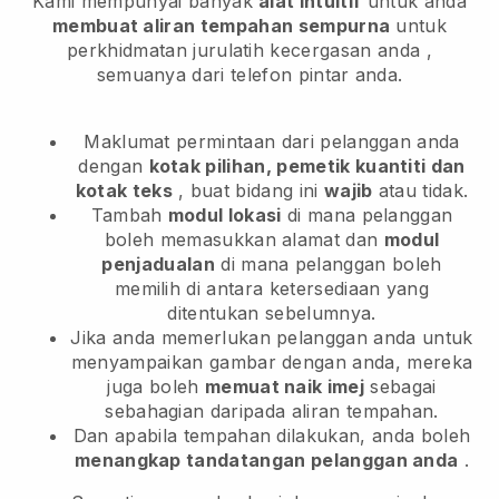
Kami mempunyai banyak
alat intuitif
untuk anda
membuat aliran tempahan sempurna
untuk
perkhidmatan jurulatih kecergasan anda
,
semuanya dari telefon pintar anda.
Maklumat permintaan dari pelanggan anda
dengan
kotak pilihan, pemetik kuantiti dan
kotak teks
, buat bidang ini
wajib
atau tidak.
Tambah
modul lokasi
di mana pelanggan
boleh memasukkan alamat dan
modul
penjadualan
di mana pelanggan boleh
memilih di antara ketersediaan yang
ditentukan sebelumnya.
Jika anda memerlukan pelanggan anda untuk
menyampaikan gambar dengan anda, mereka
juga boleh
memuat naik imej
sebagai
sebahagian daripada aliran tempahan.
Dan apabila tempahan dilakukan, anda boleh
menangkap tandatangan pelanggan anda
.