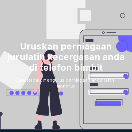
Uruskan perniagaan
jurulatih kecergasan anda
di telefon bimbit
Cara terbaik mengurus perniagaan anda terus-
menerus