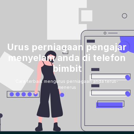
Urus perniagaan pengajar
menyelam anda di telefon
bimbit
Cara terbaik mengurus perniagaan anda terus-
menerus