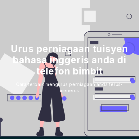
Urus perniagaan tuisyen
bahasa inggeris anda di
telefon bimbit
Cara terbaik mengurus perniagaan anda terus-
menerus