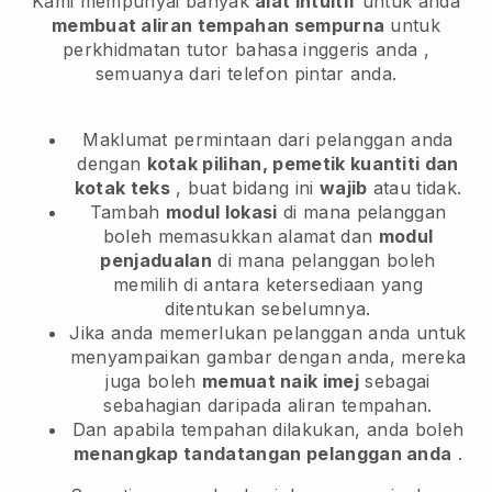
Kami mempunyai banyak
alat intuitif
untuk anda
membuat aliran tempahan sempurna
untuk
perkhidmatan tutor bahasa inggeris anda
,
semuanya dari telefon pintar anda.
Maklumat permintaan dari pelanggan anda
dengan
kotak pilihan, pemetik kuantiti dan
kotak teks
, buat bidang ini
wajib
atau tidak.
Tambah
modul lokasi
di mana pelanggan
boleh memasukkan alamat dan
modul
penjadualan
di mana pelanggan boleh
memilih di antara ketersediaan yang
ditentukan sebelumnya.
Jika anda memerlukan pelanggan anda untuk
menyampaikan gambar dengan anda, mereka
juga boleh
memuat naik imej
sebagai
sebahagian daripada aliran tempahan.
Dan apabila tempahan dilakukan, anda boleh
menangkap tandatangan pelanggan anda
.