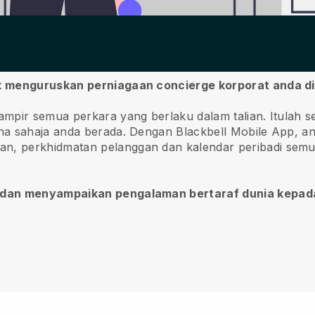
k menguruskan perniagaan concierge korporat anda di 
ampir semua perkara yang berlaku dalam talian.
Itulah 
na sahaja anda berada.
Dengan
Blackbell
Mobile App, an
 perkhidmatan pelanggan dan kalendar peribadi semua p
, dan menyampaikan pengalaman bertaraf dunia kepad