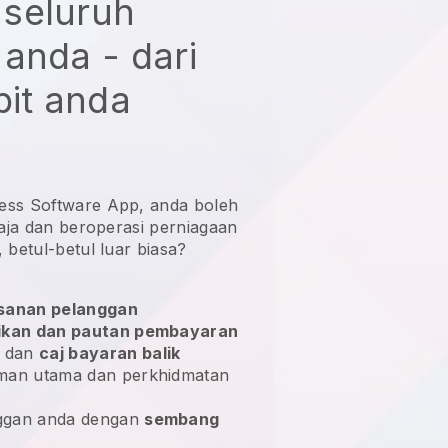
seluruh
anda - dari
bit anda
ess Software App, anda boleh
haja dan
beroperasi perniagaan
, betul-betul luar biasa?
esanan pelanggan
ikan dan pautan pembayaran
dan
caj bayaran balik
man utama dan perkhidmatan
ggan anda dengan
sembang