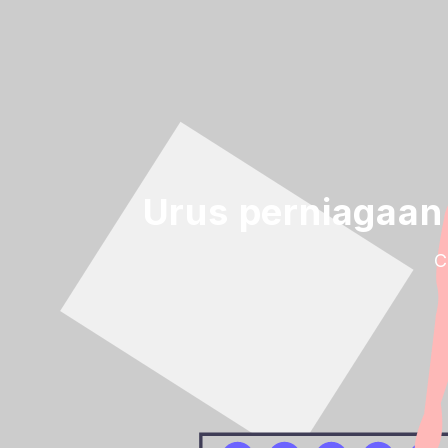
Urus perniagaan 
C