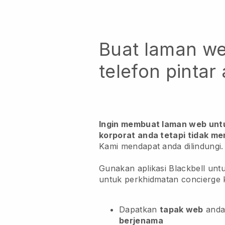
Buat laman we
telefon pintar
Ingin membuat laman web unt
korporat anda tetapi tidak mem
Kami mendapat anda dilindungi.
Gunakan aplikasi Blackbell un
untuk perkhidmatan concierge 
Dapatkan
tapak web
and
berjenama