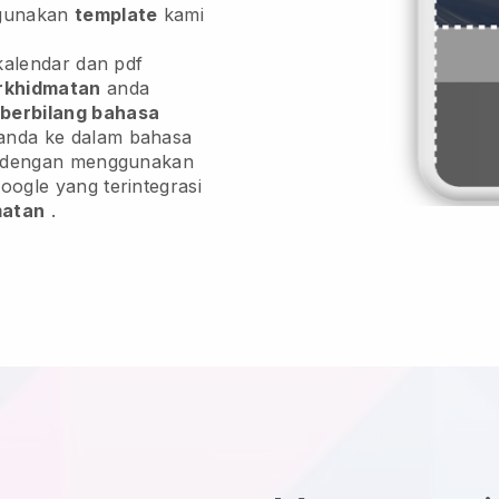
gunakan
template
kami
kalendar dan pdf
rkhidmatan
anda
berbilang bahasa
nda ke dalam bahasa
u dengan menggunakan
ogle yang terintegrasi
matan
.