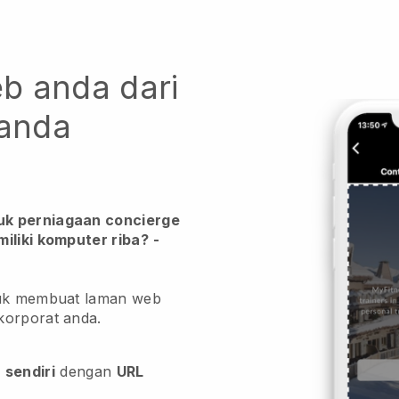
b anda dari
 anda
uk perniagaan concierge
iliki komputer riba?
-
tuk membuat laman web
korporat anda.
a
sendiri
dengan
URL