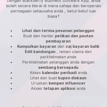
Dengan Blackberry Business Software App, anda
boleh secara literal di mana sahaja dan
beroperasi
perniagaan setiausaha anda
, betul-betul luar
biasa?
Lihat dan terima pesanan pelanggan
Buat dan hantar
petikan dan pautan
pembayaran
Kumpulkan bayaran
dan
caj bayaran balik
Edit kandungan
, laman utama dan
perkhidmatan anda
Perkhidmatan pelanggan anda dengan
sembang bersepadu
Akses
kalendar peribadi
anda
Lihat dan buat
kupon diskaun
Uruskan
kempen influencer
Akses
tetapan aplikasi
anda