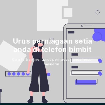
Urus perniagaan setia
anda di telefon bimbit
Cara terbaik mengurus perniagaan anda terus-
menerus