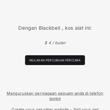
Dengan
Blackbell
, kos alat ini:
$ 4 / bulan
MULAKAN PERCUBAAN PERCUMA
Menguruskan perniagaan peguam anda di telefon
bimbit
Create your pet sitter website
-
Sell your pet