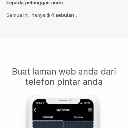
kepada pelanggan anda
.
Semua ini, hanya
$ 4 sebulan
.
Buat laman web anda dari
telefon pintar anda