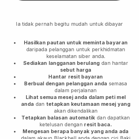
Ia tidak pernah begitu mudah untuk dibayar
Hasilkan pautan untuk meminta bayaran
daripada pelanggan
untuk perkhidmatan
keselamatan siber anda.
Sediakan
langganan berulang
dan hantar
sebut harga
Hantar
resit bayaran
Berbual dengan pelanggan anda
semasa
dalam perjalanan
Lihat semua mesej anda dalam peti mel
anda
dan
tetapkan keutamaan mesej yang
akan dikendalikan
Tetapkan balasan automatik
dan dapatkan
ketelusan dengan
resit baca.
Mengesan berapa banyak yang anda ada
dalam akaun Blackbell anda dengan ciri Baki