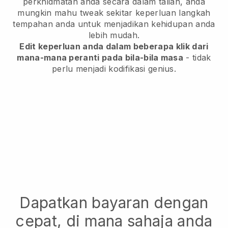
perkhidmatan anda secara dalam talian, anda
mungkin mahu tweak sekitar keperluan langkah
tempahan anda untuk menjadikan kehidupan anda
lebih mudah.
Edit keperluan anda dalam beberapa klik dari
mana-mana peranti pada bila-bila masa
- tidak
perlu menjadi kodifikasi genius.
Dapatkan bayaran dengan
cepat, di mana sahaja anda