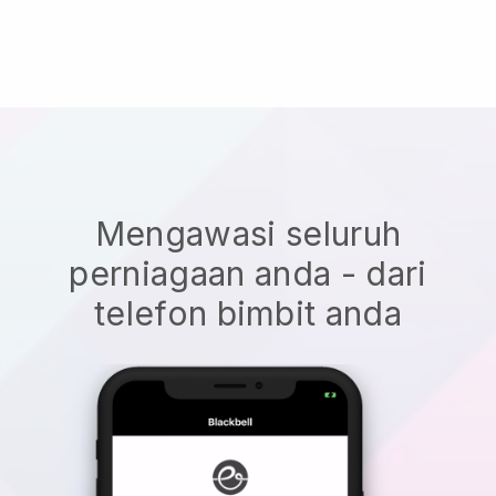
Mengawasi seluruh
perniagaan anda - dari
telefon bimbit anda