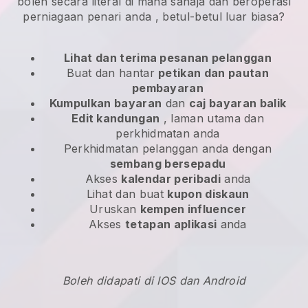
boleh secara literal di mana sahaja dan
beroperasi
perniagaan penari anda
, betul-betul luar biasa?
Lihat dan terima pesanan pelanggan
Buat dan hantar
petikan dan pautan
pembayaran
Kumpulkan bayaran
dan
caj bayaran balik
Edit kandungan
, laman utama dan
perkhidmatan anda
Perkhidmatan pelanggan anda dengan
sembang bersepadu
Akses
kalendar peribadi
anda
Lihat dan buat
kupon diskaun
Uruskan
kempen influencer
Akses
tetapan aplikasi
anda
Boleh didapati di IOS dan Android