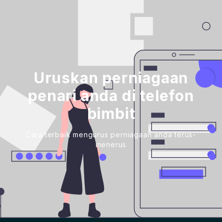
Uruskan perniagaan
penari anda di telefon
bimbit
Cara terbaik mengurus perniagaan anda terus-
menerus