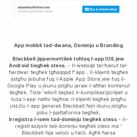
App mobbli tad-dwana, Dominju u Branding
Blackbell
jippermettilek toħloq l-app IOS jew
Android tiegħek stess.
-
Il-websajt tal-ħanut tal-
ħardwer tiegħek tgħaqqad f'app
. Il-klijenti tiegħek
jistgħu jsibuha fuq l-Apple App Store jew fuq il-
Google Play u jkunu jistgħu jaraw l-aħħar kontenut
tiegħek. Tista 'wkoll taqbeż il-kumplikazzjonijiet u
tuża l-app nattiv tagħna: il-klijenti tiegħek jistgħu
jniżżlu l-app ġenerali Blackbell fejn ikunu jistgħu
jsibu l-pjattaforma tiegħek.
Irreġistra l-isem tad-dominju tiegħek stess
- Ir-
reġistrazzjoni tad-dominju tiegħek stess ma '
Blackbell
hija veloċi u faċli.
Agħti ħarsa