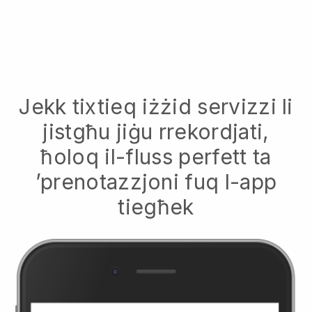
Jekk tixtieq iżżid servizzi li
jistgħu jiġu rrekordjati,
ħoloq il-fluss perfett ta
’prenotazzjoni fuq l-app
tiegħek