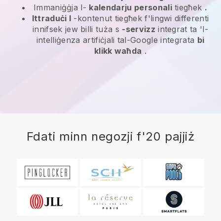
Immaniġġja l-
kalendarju personali
tiegħek
.
Ittraduċi l
-kontenut tiegħek f'lingwi differenti
innifsek jew billi tuża s
-servizz
integrat ta 'l-
intelliġenza artifiċjali tal-Google integrata
bi
klikk waħda
.
Fdati minn negozji f'20 pajjiż