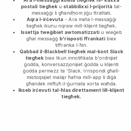
Ara l-messaġġi kollha tiegħek fil-
kaxxa
postali
tiegħek
u
stabbilixxi l-prijorità
tal-
messaġġi li għandhom jiġu ttrattati.
Aqra l-irċevuta
- Ara meta l-messaġġi
tiegħek ikunu nqraw mill-klijent tiegħek.
Issettja tweġibiet awtomatizzati
u wieġeb
għal messaġġ
b'risposti ffrankati
biex
tiffranka l-ħin.
Qabbad il-Blackbell tiegħek mal-kont Slack
tiegħek
biex tkun innotifikata b'ordnijiet
ġodda, konversazzjonijiet ġodda u klijenti
ġodda permezz ta 'Slack. Irrispondi għall-
mistoqsijiet malajr ħafna mill-app li diġà
għandek miftuħ il-ġurnata xorta waħda.
Ikseb irċevuti tal-ħlas direttament lill-klijent
tiegħek.