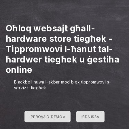
Oħloq websajt għall-
hardware store tiegħek
-
Tippromwovi l-ħanut tal-
ħardwer tiegħek u ġestiha
online
Blackbell huwa l-akbar mod biex tippromwovi s-
servizzi tiegħek
IPPROVA D-DEMO »
IBDA ISSA