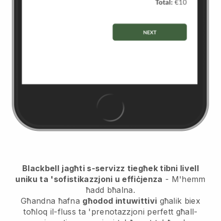
Blackbell
jagħti s-servizz tiegħek tibni livell
uniku ta 'sofistikazzjoni u effiċjenza
- M'hemm
ħadd bħalna.
Għandna ħafna
għodod intuwittivi
għalik biex
toħloq il-fluss ta 'prenotazzjoni perfett għall-