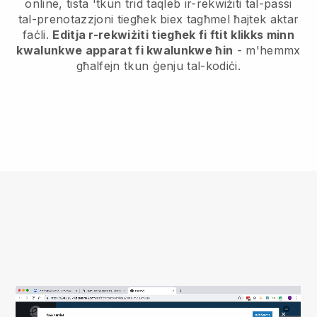
online, tista 'tkun trid taqleb ir-rekwiżiti tal-passi
tal-prenotazzjoni tiegħek biex tagħmel ħajtek aktar
faċli.
Editja r-rekwiżiti tiegħek fi ftit klikks minn
kwalunkwe apparat fi kwalunkwe ħin
- m'hemmx
għalfejn tkun ġenju tal-kodiċi.