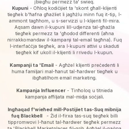
jbiegħu permezz ta’ swieq.
Kupuni
- Oħloq kodiċijiet ta 'skont għall-klijenti
tiegħek b'ħafna għażliet li jagħżlu minn fuq it-tip, l-
ammont tagħhom, u s-servizzi u l-klijenti fil-mira.
Aqsam dawn il-kupuni lill-udjenza tal-għażla
tiegħek permezz ta 'għodod differenti (aħna
nirrakkomandaw il-kampanji tal-email tagħna). Fuq
l-interfaċċja tiegħek, ara l-kupuni attivi u skaduti
tiegħek kif ukoll il-klijenti li rrivedu l-kupun.
Kampanji ta 'Email
-
Agħżel klijenti preċedenti li
huma familjari mal-ħanut tal-ħardwer tiegħek u
ibgħatilhom email marketing.
Kampanja Influencer
- Tinħoloq u titnieda
kampanja affiljata mal-midja soċjali.
Ingħaqad f'wieħed mill-Postijiet tas-Suq mibnija
fuq
Blackbell
-
Żid il-firxa tas-suq tiegħek billi
tippromwovi l-ħanut tal-ħardwer tiegħek permezz
ta 'Blackbell Marketplaces fil-qrib
Agħżel il-paġna