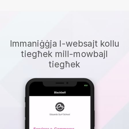
Immaniġġja l-websajt kollu
tiegħek mill-mowbajl
tiegħek