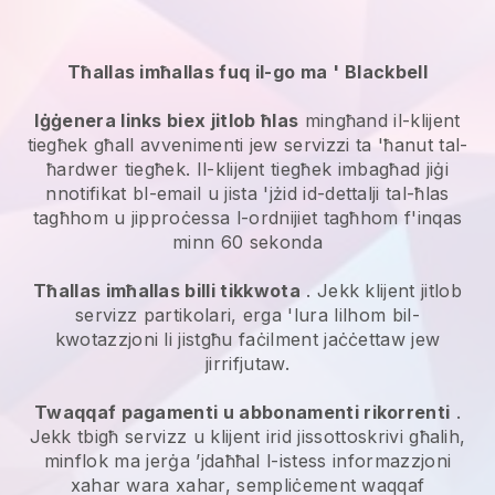
Tħallas imħallas fuq il-go ma '
Blackbell
Iġġenera links biex jitlob ħlas
mingħand il-klijent
tiegħek għall
avvenimenti jew servizzi ta 'ħanut tal-
ħardwer
tiegħek. Il-klijent tiegħek imbagħad jiġi
nnotifikat bl-email u jista 'jżid id-dettalji tal-ħlas
tagħhom u jipproċessa l-ordnijiet tagħhom f'inqas
minn 60 sekonda
Tħallas imħallas billi tikkwota
. Jekk klijent jitlob
servizz partikolari, erga 'lura lilhom bil-
kwotazzjoni li jistgħu faċilment jaċċettaw jew
jirrifjutaw.
Twaqqaf pagamenti u abbonamenti rikorrenti
.
Jekk tbigħ servizz u klijent irid jissottoskrivi għalih,
minflok ma jerġa ’jdaħħal l-istess informazzjoni
xahar wara xahar, sempliċement waqqaf