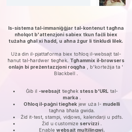
Is-sistema tal-immaniġġjar tal-kontenut tagħna
nħolqot b'attenzjoni sabiex tkun faċli biex
tużaha għal xi ħadd, u aħna żgur li tinkludi lilek.
Uża din il-pjattaforma biex toħloq il-websajt tal-
ħanut tal-ħardwer tiegħek.
Tgħammix il-browsers
onlajn bi preżentazzjoni roqgħa
, b'korteżija ta '
Blackbell
.
Ġib il
-websajt
tiegħek
stess b'URL
tal-
marka
.
Oħloq il-paġni tiegħek
jew uża l-
mudelli
tagħna bħala gwida.
Żid it-test, stampi, vidjows, kalendarji u pdfs.
Żid u customize
servizzi
.
Enable
websajt multilingwi.