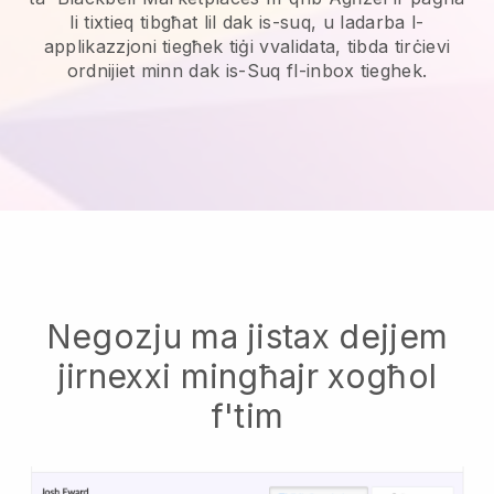
li tixtieq tibgħat lil dak is-suq, u ladarba l-
applikazzjoni tiegħek tiġi vvalidata, tibda tirċievi
ordnijiet minn dak is-Suq fl-inbox tieghek.
Negozju ma jistax dejjem
jirnexxi mingħajr xogħol
f'tim