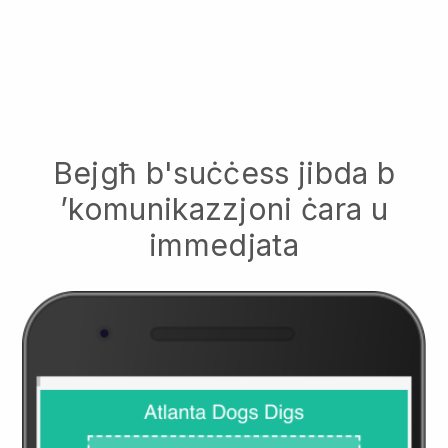
Bejgħ b'suċċess jibda b
’komunikazzjoni ċara u
immedjata