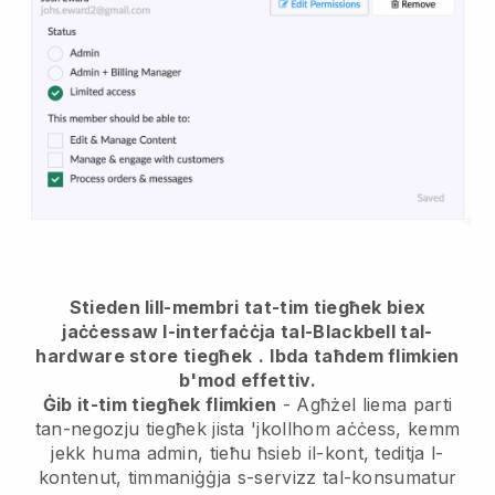
Stieden lill-membri tat-tim tiegħek biex
jaċċessaw l-interfaċċja tal-Blackbell tal-
hardware store tiegħek
.
Ibda taħdem flimkien
b'mod effettiv.
Ġib it-tim tiegħek flimkien
- Agħżel liema parti
tan-negozju tiegħek jista 'jkollhom aċċess, kemm
jekk huma admin, tieħu ħsieb il-kont, teditja l-
kontenut, timmaniġġja s-servizz tal-konsumatur