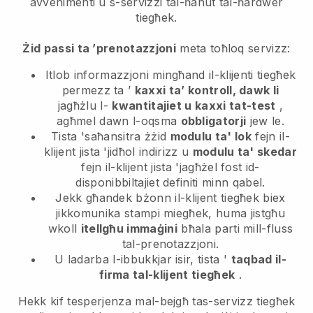
avvenimenti u s-servizzi tal-ħanut tal-ħardwer
tiegħek.
Żid passi ta ’prenotazzjoni
meta toħloq servizz:
Itlob informazzjoni mingħand il-klijenti tiegħek
permezz ta ’
kaxxi ta’ kontroll, dawk li
jagħżlu l-
kwantitajiet u kaxxi tat-test
,
agħmel dawn l-oqsma
obbligatorji
jew le.
Tista 'saħansitra żżid
modulu ta' lok
fejn il-
klijent jista 'jidħol indirizz u
modulu ta' skedar
fejn il-klijent jista 'jagħżel fost id-
disponibbiltajiet definiti minn qabel.
Jekk għandek bżonn il-klijent tiegħek biex
jikkomunika stampi miegħek, huma jistgħu
wkoll
itellgħu immaġini
bħala parti mill-fluss
tal-prenotazzjoni.
U ladarba l-ibbukkjar isir, tista '
taqbad il-
firma tal-klijent tiegħek
.
Hekk kif tesperjenza mal-bejgħ tas-servizz tiegħek