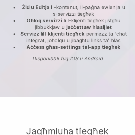
Żid u Editja l
-kontenut, il-paġna ewlenija u
s-servizzi tiegħek
Oħloq servizzi
li l-klijenti tiegħek jistgħu
jibbukkjaw u
jaċċettaw ħlasijiet
Servizz lill-klijenti tiegħek
permezz ta 'chat
integrat, joħolqu u jibagħtu links ta' ħlas
Aċċess għas-settings tal-app tiegħek
Disponibbli fuq IOS u Android
Jagħmluha tiegħek