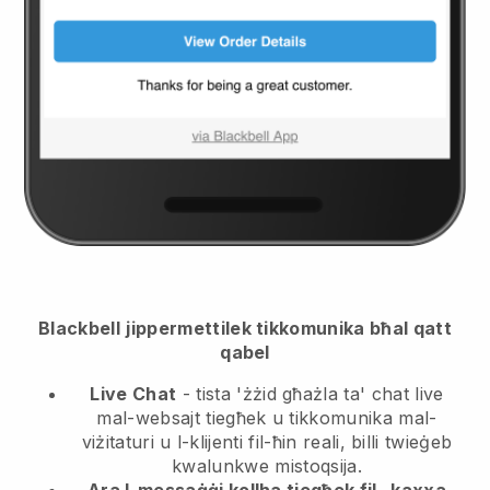
Blackbell
jippermettilek tikkomunika bħal qatt
qabel
Live Chat
- tista 'żżid għażla ta' chat live
mal-websajt tiegħek u tikkomunika mal-
viżitaturi u l-klijenti fil-ħin reali, billi twieġeb
kwalunkwe mistoqsija.