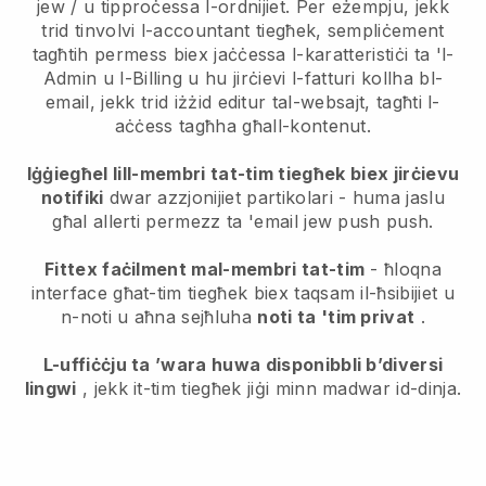
jew / u tipproċessa l-ordnijiet. Per eżempju, jekk
trid tinvolvi l-accountant tiegħek, sempliċement
tagħtih permess biex jaċċessa l-karatteristiċi ta 'l-
Admin u l-Billing u hu jirċievi l-fatturi kollha bl-
email, jekk trid iżżid editur tal-websajt, tagħti l-
aċċess tagħha għall-kontenut.
Iġġiegħel lill-membri tat-tim tiegħek biex jirċievu
notifiki
dwar azzjonijiet partikolari - huma jaslu
għal allerti permezz ta 'email jew push push.
Fittex faċilment mal-membri tat-tim
- ħloqna
interface għat-tim tiegħek biex taqsam il-ħsibijiet u
n-noti u aħna sejħluha
noti ta 'tim privat
.
L-uffiċċju ta ’wara huwa disponibbli b’diversi
lingwi
, jekk it-tim tiegħek jiġi minn madwar id-dinja.