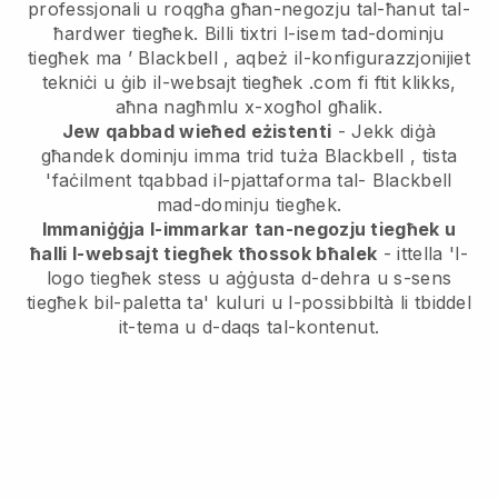
professjonali u roqgħa għan-negozju tal-ħanut tal-
ħardwer tiegħek.
Billi tixtri l-isem tad-dominju
tiegħek ma ’
Blackbell
, aqbeż il-konfigurazzjonijiet
tekniċi u ġib il-websajt tiegħek .com fi ftit klikks,
aħna nagħmlu x-xogħol għalik.
Jew qabbad wieħed eżistenti
- Jekk diġà
għandek dominju imma trid tuża
Blackbell
, tista
'faċilment tqabbad il-pjattaforma tal-
Blackbell
mad-dominju tiegħek.
Immaniġġja l-immarkar tan-negozju tiegħek u
ħalli l-websajt tiegħek tħossok bħalek
- ittella 'l-
logo tiegħek stess u aġġusta d-dehra u s-sens
tiegħek bil-paletta ta' kuluri u l-possibbiltà li tbiddel
it-tema u d-daqs tal-kontenut.