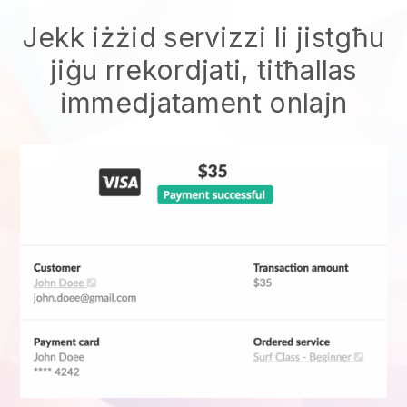
Jekk iżżid servizzi li jistgħu
jiġu rrekordjati, titħallas
immedjatament onlajn