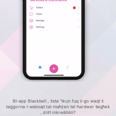
Bl-app
Blackbell
,
tista 'tkun fuq il-go waqt li
taġġorna l-websajt tal-maħżen tal-ħardwer tiegħek
, dritt inkredibbli?