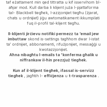
taf eżattament min qed tittratta u kif isservihom bl-
aħjar mod. Kull darba li klijent juża l-pjattaforma
tal-
Blackbell
tiegħek, l-azzjonijiet tiegħu (żjarat,
chats u ordnijiet) jiġu awtomatikament ikkumpilati
fuq il-profil tal-klijent tiegħu.
Il-klijenti jirċievu notifiki permezz ta ’email jew
imbuttaw
skond is-settings tagħhom dwar l-istat
ta’ ordnijiet, abbonamenti, rifużjonijiet, messaġġi u
kwotazzjonijiet.
Aħna nibagħtu l-emails ta 'konferma għalik u
niffrankaw il-ħin prezzjuż tiegħek.
Kun af il-klijent tiegħek, ifassal is-servizz
tiegħek
, jagħtih l-
effiċjenza
u
t-trasparenza
.