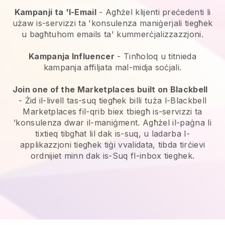
Kampanji ta 'l-Email
-
Agħżel klijenti preċedenti li
użaw is-servizzi ta 'konsulenza maniġerjali tiegħek
u bagħtuhom emails ta' kummerċjalizzazzjoni.
Kampanja Influencer
- Tinħoloq u titnieda
kampanja affiljata mal-midja soċjali.
Join one of the Marketplaces built on Blackbell
-
Żid il-livell tas-suq tiegħek billi tuża l-Blackbell
Marketplaces fil-qrib biex tbiegħ is-servizzi ta
’konsulenza dwar il-maniġment.
Agħżel il-paġna li
tixtieq tibgħat lil dak is-suq, u ladarba l-
applikazzjoni tiegħek tiġi vvalidata, tibda tirċievi
ordnijiet minn dak is-Suq fl-inbox tieghek.