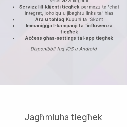
s-servizzi tiegħek
Servizz lill-klijenti tiegħek
permezz ta 'chat
integrat, joħolqu u jibagħtu links ta' ħlas
Ara u toħloq
Kupuni ta 'Skont
Immaniġġja l-kampanji ta 'influwenza
tiegħek
Aċċess għas-settings tal-app tiegħek
Disponibbli fuq IOS u Android
Jagħmluha tiegħek