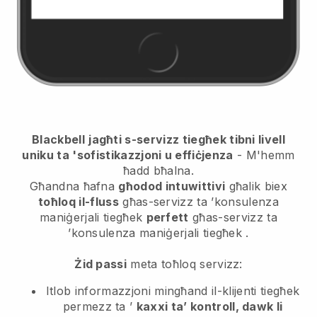
Blackbell
jagħti s-servizz tiegħek tibni livell
uniku ta 'sofistikazzjoni u effiċjenza
- M'hemm
ħadd bħalna.
Għandna ħafna
għodod intuwittivi
għalik biex
toħloq il-fluss
għas-servizz ta ’konsulenza
maniġerjali tiegħek
perfett
għas-servizz ta
’konsulenza maniġerjali tiegħek
.
Żid passi
meta toħloq servizz:
Itlob informazzjoni mingħand il-klijenti tiegħek
permezz ta ’
kaxxi ta’ kontroll, dawk li