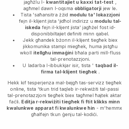
jagħżlu l-
kwantitajiet u kaxxi tat-test
,
agħmel dawn l-oqsma
obbligatorji
jew le.
Tista 'saħansitra żżid
modulu ta' lokazzjoni
fejn il-klijent jista 'jidħol indirizz u
modulu tal-
iskeda
fejn il-klijent jista' jagħżel fost id-
disponibbiltajiet definiti minn qabel.
Jekk għandek bżonn il-klijent tiegħek biex
jikkomunika stampi miegħek, huma jistgħu
wkoll
itellgħu immaġini
bħala parti mill-fluss
tal-prenotazzjoni.
U ladarba l-ibbukkjar isir, tista '
taqbad il-
firma tal-klijent tiegħek
.
Hekk kif tesperjenza mal-bejgħ tas-servizz tiegħek
online, tista 'tkun trid taqleb ir-rekwiżiti tal-passi
tal-prenotazzjoni tiegħek biex tagħmel ħajtek aktar
faċli.
Editja r-rekwiżiti tiegħek fi ftit klikks minn
kwalunkwe apparat fi kwalunkwe ħin
- m'hemmx
għalfejn tkun ġenju tal-kodiċi.