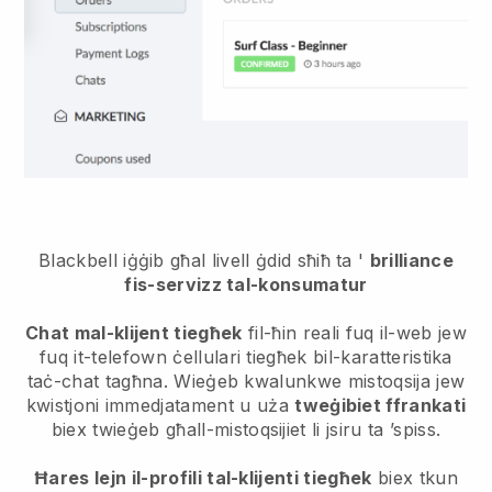
Blackbell iġġib għal livell ġdid sħiħ ta '
brilliance
fis-servizz tal-konsumatur
Chat mal-klijent tiegħek
fil-ħin reali fuq il-web jew
fuq it-telefown ċellulari tiegħek bil-karatteristika
taċ-chat tagħna. Wieġeb kwalunkwe mistoqsija jew
kwistjoni immedjatament u uża
tweġibiet ffrankati
biex twieġeb għall-mistoqsijiet li jsiru ta ’spiss.
Ħares lejn il-profili tal-klijenti tiegħek
biex tkun