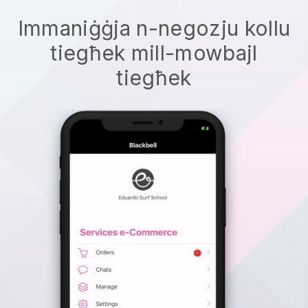
Immaniġġja n-negozju kollu
tiegħek mill-mowbajl
tiegħek