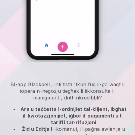
Bl-app
Blackbell
,
inti tista 'tkun fuq il-go waqt li
topera n-negozju tiegħek li tikkonsulta l-
maniġment
, dritt inkredibbli?
Ara u taċċetta l-ordnijiet tal-klijent, ibgħat
il-kwotazzjonijiet, iġbor il-pagamenti u t-
tariffi tar-rifużjoni
Żid u Editja l
-kontenut, il-paġna ewlenija u