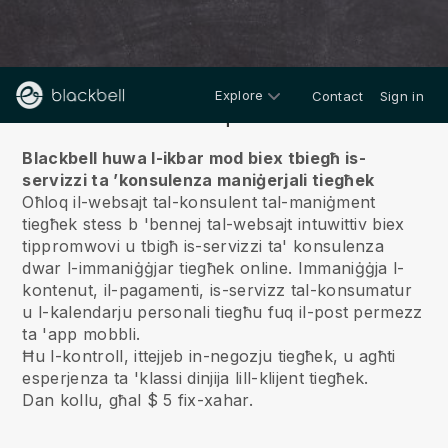
Explore
Contact
Sign in
Fuqna
Blackbell huwa l-ikbar mod biex tbiegħ is-
servizzi ta ’konsulenza maniġerjali tiegħek
Oħloq il-websajt tal-konsulent tal-maniġment
tiegħek stess b 'bennej tal-websajt intuwittiv biex
tippromwovi u tbigħ is-servizzi ta' konsulenza
dwar l-immaniġġjar tiegħek online.
Immaniġġja l-
kontenut, il-pagamenti, is-servizz tal-konsumatur
u l-kalendarju personali tiegħu fuq il-post permezz
ta 'app mobbli.
Ħu l-kontroll, ittejjeb in-negozju tiegħek, u agħti
esperjenza ta 'klassi dinjija lill-klijent tiegħek.
Dan kollu, għal $ 5 fix-xahar.