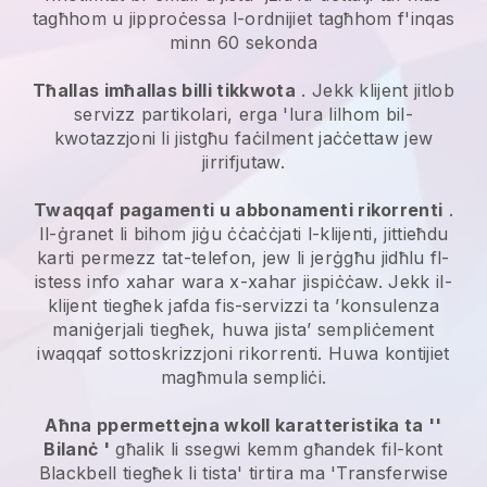
tagħhom u jipproċessa l-ordnijiet tagħhom f'inqas
minn 60 sekonda
Tħallas imħallas billi tikkwota
. Jekk klijent jitlob
servizz partikolari, erga 'lura lilhom bil-
kwotazzjoni li jistgħu faċilment jaċċettaw jew
jirrifjutaw.
Twaqqaf pagamenti u abbonamenti rikorrenti
.
Il-ġranet li bihom jiġu ċċaċċjati l-klijenti, jittieħdu
karti permezz tat-telefon, jew li jerġgħu jidħlu fl-
istess info xahar wara x-xahar jispiċċaw.
Jekk il-
klijent tiegħek jafda fis-servizzi ta ’konsulenza
maniġerjali tiegħek, huwa jista’ sempliċement
iwaqqaf sottoskrizzjoni rikorrenti.
Huwa kontijiet
magħmula sempliċi.
Aħna ppermettejna wkoll karatteristika ta ''
Bilanċ '
għalik li ssegwi kemm għandek fil-kont
Blackbell
tiegħek li tista' tirtira ma 'Transferwise