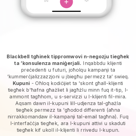
Blackbell tgħinek tippromwovi n-negozju tiegħek
ta ’konsulenza maniġerjali.
Inqabbdu klijenti
preċedenti u futuri, joħolqu kampanji ta
’kummerċjalizzazzjoni u jbiegħu permezz ta’ swieq.
Kupuni
- Oħloq kodiċijiet ta 'skont għall-klijenti
tiegħek b'ħafna għażliet li jagħżlu minn fuq it-tip, l-
ammont tagħhom, u s-servizzi u l-klijenti fil-mira.
Aqsam dawn il-kupuni lill-udjenza tal-għażla
tiegħek permezz ta 'għodod differenti (aħna
nirrakkomandaw il-kampanji tal-email tagħna). Fuq
l-interfaċċja tiegħek, ara l-kupuni attivi u skaduti
tiegħek kif ukoll il-klijenti li rrivedu l-kupun.