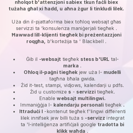
nħolqot b'attenzjoni sabiex tkun faċli biex
tużaha għal xi ħadd, u aħna żgur li tinkludi lilek.
Uża din il-pjattaforma biex toħloq websajt għas
servizzi ta ’konsulenza maniġerjali tiegħek
.
Ħawwad lill-klijenti tiegħek bi preżentazzjoni
roqgħa,
b'korteżija ta '
Blackbell
.
Ġib il
-websajt
tiegħek
stess b'URL
tal-
marka
.
Oħloq il-paġni tiegħek
jew uża l-
mudelli
tagħna bħala gwida.
Żid it-test, stampi, vidjows, kalendarji u pdfs.
Żid u customize
s
-
servizzi
tiegħek.
Enable
websajt multilingwi.
Immaniġġja l-
kalendarju personali
tiegħek
.
Ittraduċi l
-kontenut tiegħek f'lingwi differenti
lilek innifsek jew billi tuża s
-servizz
integrat
ta 'l-intelliġenza artifiċjali google
tradotta bi
klikk waħda
.