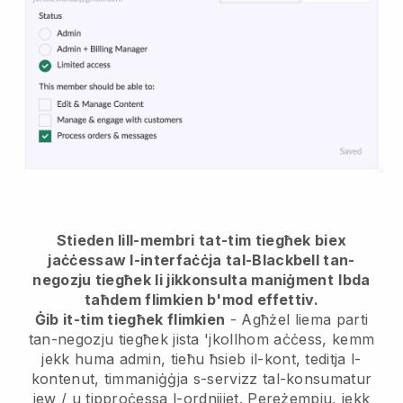
Stieden lill-membri tat-tim tiegħek biex
jaċċessaw l-interfaċċja tal-Blackbell tan-
negozju tiegħek li jikkonsulta maniġment
Ibda
taħdem flimkien b'mod effettiv.
Ġib it-tim tiegħek flimkien
- Agħżel liema parti
tan-negozju tiegħek jista 'jkollhom aċċess, kemm
jekk huma admin, tieħu ħsieb il-kont, teditja l-
kontenut, timmaniġġja s-servizz tal-konsumatur
jew / u tipproċessa l-ordnijiet. Pereżempju, jekk