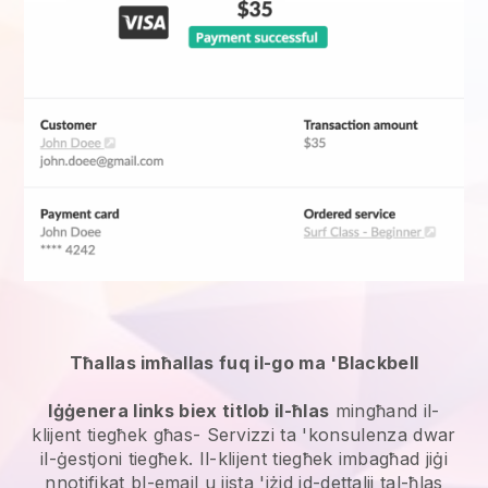
Tħallas imħallas fuq il-go ma 'Blackbell
Iġġenera links biex titlob il-ħlas
mingħand il-
klijent tiegħek għas-
Servizzi ta 'konsulenza dwar
il-ġestjoni
tiegħek. Il-klijent tiegħek imbagħad jiġi
nnotifikat bl-email u jista 'jżid id-dettalji tal-ħlas