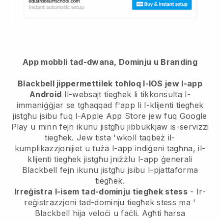
App mobbli tad-dwana, Dominju u Branding
Blackbell jippermettilek toħloq l-IOS jew l-app
Android
Il-websajt tiegħek li tikkonsulta l-
immaniġġjar se tgħaqqad f'app
li l-klijenti tiegħek
jistgħu jsibu fuq l-Apple App Store jew fuq Google
Play u minn fejn ikunu jistgħu jibbukkjaw is-servizzi
tiegħek. Jew tista 'wkoll taqbeż il-
kumplikazzjonijiet u tuża l-app indiġeni tagħna, il-
klijenti tiegħek jistgħu jniżżlu l-app ġenerali
Blackbell
fejn ikunu jistgħu jsibu l-pjattaforma
tiegħek.
Irreġistra l-isem tad-dominju tiegħek stess
- Ir-
reġistrazzjoni tad-dominju tiegħek stess ma '
Blackbell
hija veloċi u faċli.
Agħti ħarsa