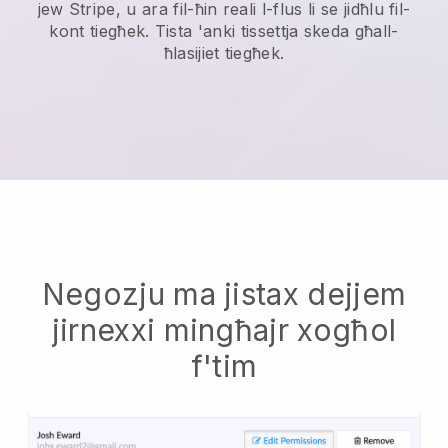
jew Stripe, u ara fil-ħin reali l-flus li se jidħlu fil-
kont tiegħek. Tista 'anki tissettja skeda għall-
ħlasijiet tiegħek.
Negozju ma jistax dejjem
jirnexxi mingħajr xogħol
f'tim