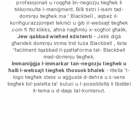
professjonali u roqgħa lin-negozju tiegħek li
tikkonsulta l-maniġment.
Billi tixtri l-isem tad-
dominju tiegħek ma ’
Blackbell
, aqbeż il-
konfigurazzjonijiet tekniċi u ġib il-websajt tiegħek
.com fi ftit klikks, aħna nagħmlu x-xogħol għalik.
Jew qabbad wieħed eżistenti
- Jekk diġà
għandek dominju imma trid tuża
Blackbell
, tista
'faċilment tqabbad il-pjattaforma tal-
Blackbell
mad-dominju tiegħek.
Immaniġġja l-immarkar tan-negozju tiegħek u
ħalli l-websajt tiegħek tħossok bħalek
- ittella 'l-
logo tiegħek stess u aġġusta d-dehra u s-sens
tiegħek bil-paletta ta' kuluri u l-possibbiltà li tbiddel
it-tema u d-daqs tal-kontenut.