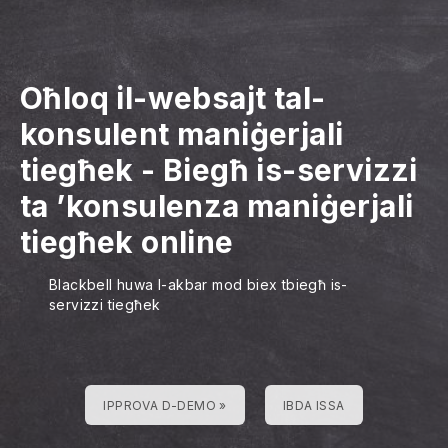
Oħloq il-websajt tal-
konsulent maniġerjali
tiegħek
-
Biegħ is-servizzi
ta ’konsulenza maniġerjali
tiegħek online
Blackbell huwa l-akbar mod biex tbiegħ is-
servizzi tiegħek
IPPROVA D-DEMO »
IBDA ISSA