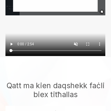
Qatt ma kien daqshekk faċli
biex titħallas