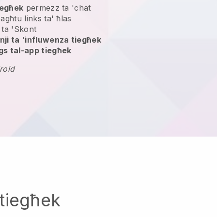
tiegħek
permezz ta 'chat
bagħtu links ta' ħlas
ta 'Skont
ji ta 'influwenza tiegħek
gs tal-app tiegħek
roid
tiegħek