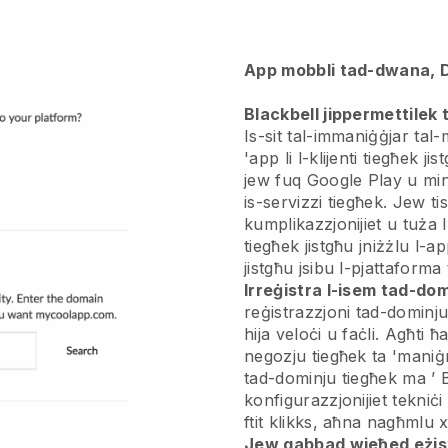
App mobbli tad-dwana, 
Blackbell jippermettilek 
Is-sit tal-immaniġġjar tal
'app
li l-klijenti tiegħek j
jew fuq Google Play u min
is-servizzi tiegħek. Jew tis
kumplikazzjonijiet u tuża l
tiegħek jistgħu jniżżlu l-a
jistgħu jsibu l-pjattaforma
Irreġistra l-isem tad-do
reġistrazzjoni tad-dominj
hija veloċi u faċli.
Agħti ħa
negozju tiegħek ta 'maniġ
tad-dominju tiegħek ma ’
konfigurazzjonijiet tekniċi
ftit klikks, aħna nagħmlu 
Jew qabbad wieħed eżis