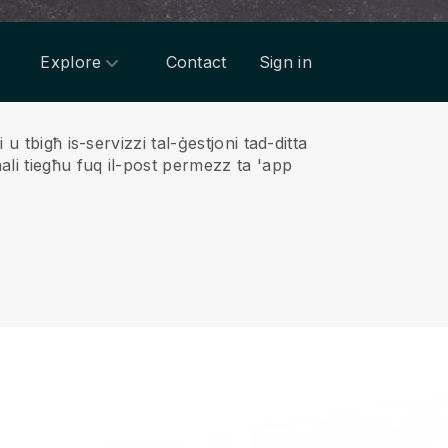
Explore
Contact
Sign in
 tbigħ is-servizzi tal-ġestjoni tad-ditta
li tiegħu fuq il-post permezz ta 'app