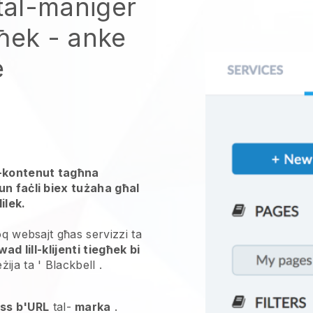
 tal-maniġer
għek
- anke
e
l-kontenut tagħna
un faċli biex tużaha għal
ilek.
loq websajt għas
servizzi ta
d lill-klijenti tiegħek bi
żija ta '
Blackbell
.
ss b'URL
tal-
marka
.