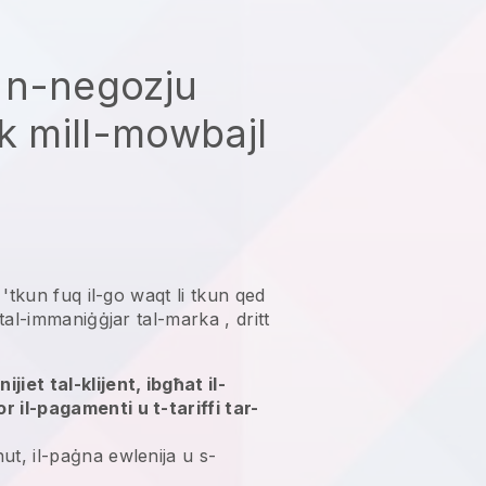
 n-negozju
ek mill-mowbajl
a 'tkun fuq il-go waqt li tkun qed
tal-immaniġġjar tal-marka
, dritt
jiet tal-klijent, ibgħat il-
r il-pagamenti u t-tariffi tar-
ut, il-paġna ewlenija u s-