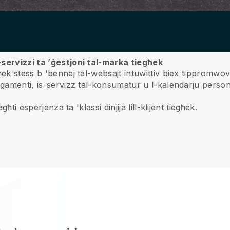
-servizzi ta ’ġestjoni tal-marka tiegħek
k stess b 'bennej tal-websajt intuwittiv biex tippromwovi u
gamenti, is-servizz tal-konsumatur u l-kalendarju persona
ħti esperjenza ta 'klassi dinjija lill-klijent tiegħek.