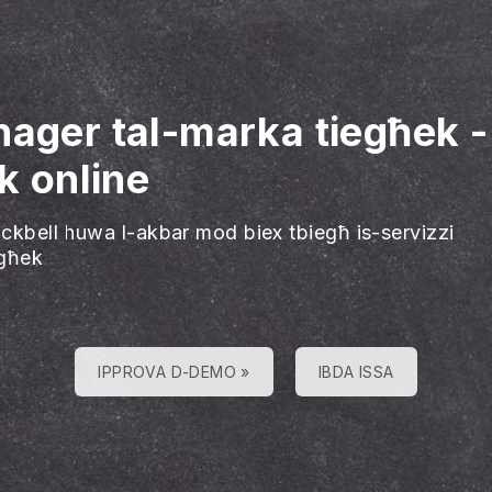
nager tal-marka tiegħek
k online
ackbell huwa l-akbar mod biex tbiegħ is-servizzi
egħek
IPPROVA D-DEMO »
IBDA ISSA