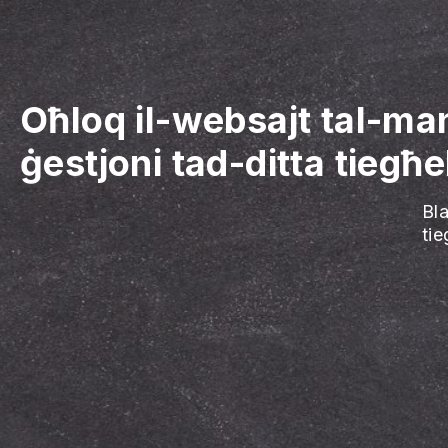
Oħloq il-websajt tal-ma
ġestjoni tad-ditta tiegħe
Bl
ti