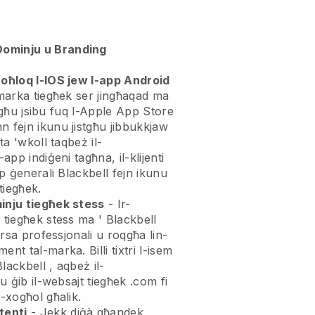
Dominju u Branding
toħloq l-IOS jew l-app Android
-marka tiegħek ser jingħaqad ma
istgħu jsibu fuq l-Apple App Store
n fejn ikunu jistgħu jibbukkjaw
ta 'wkoll taqbeż il-
-app indiġeni tagħna, il-klijenti
pp ġenerali
Blackbell
fejn ikunu
 tiegħek.
minju tiegħek stess
- Ir-
u tiegħek stess ma '
Blackbell
rsa professjonali u roqgħa lin-
ment tal-marka.
Billi tixtri l-isem
Blackbell
, aqbeż il-
 u ġib il-websajt tiegħek .com fi
x-xogħol għalik.
tenti
- Jekk diġà għandek