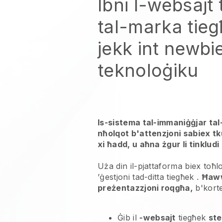
Ibni l-websajt
tal-marka tie
jekk int newbi
teknoloġiku
Is-sistema tal-immaniġġjar ta
nħolqot b'attenzjoni sabiex tk
xi ħadd, u aħna żgur li tinkludi l
Uża din il-pjattaforma biex toħ
’ġestjoni tad-ditta tiegħek
.
Ħawwa
preżentazzjoni roqgħa,
b'korte
Ġib il
-websajt
tiegħek
ste