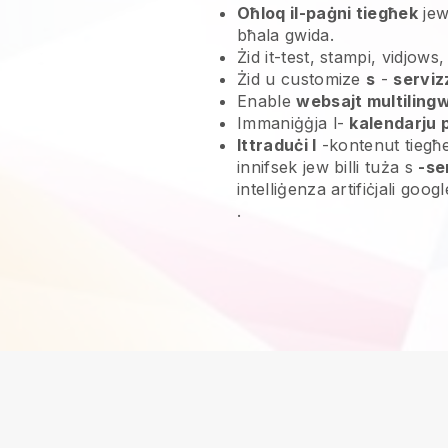
Oħloq il-paġni tiegħek
jew
bħala gwida.
Żid it-test, stampi, vidjows,
Żid u customize
s
-
serviz
Enable
websajt multilingw
Immaniġġja l-
kalendarju 
Ittraduċi l
-kontenut tiegħek
innifsek jew billi tuża s
-se
intelliġenza artifiċjali goog
.