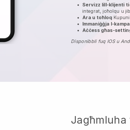
Servizz lill-klijenti 
integrat, joħolqu u ji
Ara u toħloq
Kupuni 
Immaniġġja l-kampan
Aċċess għas-settin
Disponibbli fuq IOS u And
Jagħmluha 