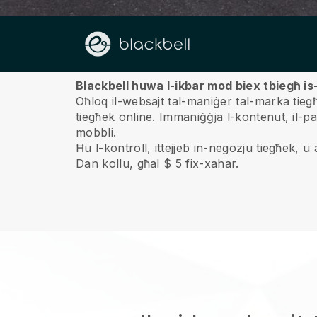
Fuqna
Blackbell huwa l-ikbar mod biex tbiegħ is
Oħloq il-websajt tal-maniġer tal-marka tiegħe
tiegħek online.
Immaniġġja l-kontenut, il-pa
mobbli.
Ħu l-kontroll, ittejjeb in-negozju tiegħek, u ag
Dan kollu, għal $ 5 fix-xahar.