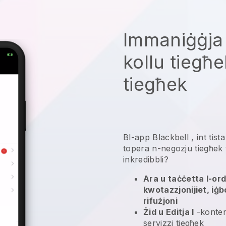
Immaniġġja
kollu tiegħ
tiegħek
Bl-app
Blackbell
,
int tist
topera n-negozju tiegħek 
inkredibbli?
Ara u taċċetta l-ordni
kwotazzjonijiet, iġbo
rifużjoni
Żid u Editja l
-konten
servizzi tiegħek