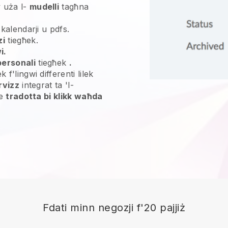
 uża l-
mudelli
tagħna
 kalendarji u pdfs.
zi
tiegħek.
i.
personali
tiegħek
.
 f'lingwi differenti lilek
rvizz
integrat ta 'l-
le
tradotta bi klikk waħda
Fdati minn negozji f'20 pajjiż