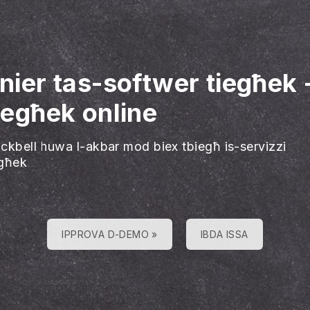
inier tas-softwer tiegħek
tiegħek online
ackbell huwa l-akbar mod biex tbiegħ is-servizzi
egħek
IPPROVA D-DEMO »
IBDA ISSA