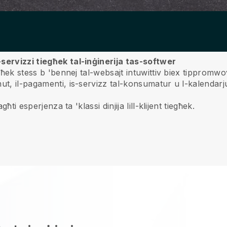
servizzi tiegħek tal-inġinerija tas-softwer
għek stess b 'bennej tal-websajt intuwittiv biex tippromwovi
t, il-pagamenti, is-servizz tal-konsumatur u l-kalendarju
ħti esperjenza ta 'klassi dinjija lill-klijent tiegħek.