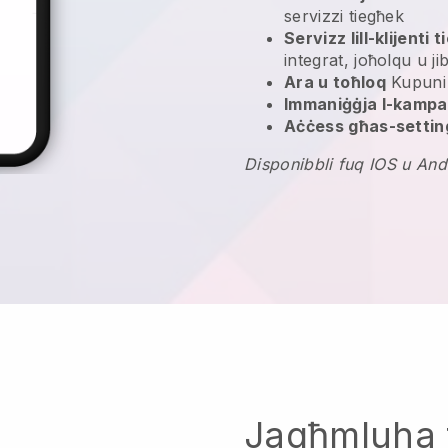
servizzi tiegħek
Servizz lill-klijenti 
integrat, joħolqu u ji
Ara u toħloq
Kupuni 
Immaniġġja l-kampan
Aċċess għas-settin
Disponibbli fuq IOS u And
Jagħmluha 