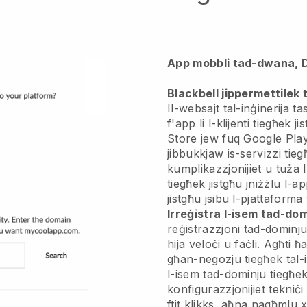
App mobbli tad-dwana, 
Blackbell jippermettilek 
Il-websajt tal-inġinerija t
f'app
li l-klijenti tiegħek 
Store jew fuq Google Play
jibbukkjaw is-servizzi tieg
kumplikazzjonijiet u tuża l
tiegħek jistgħu jniżżlu l-a
jistgħu jsibu l-pjattaforma
Irreġistra l-isem tad-do
reġistrazzjoni tad-dominj
hija veloċi u faċli.
Agħti ħ
għan-negozju tiegħek tal-i
l-isem tad-dominju tiegħe
konfigurazzjonijiet tekniċi
ftit klikks, aħna nagħmlu 