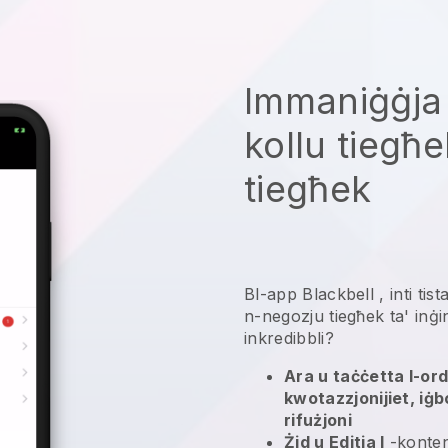
Immaniġġja
kollu tiegħ
tiegħek
Bl-app
Blackbell
,
inti tis
n-negozju tiegħek ta' inġi
inkredibbli?
Ara u taċċetta l-ordni
kwotazzjonijiet, iġbo
rifużjoni
Żid u Editja l
-konten