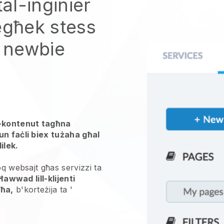
tal-inġinier
egħek stess
t newbie
l-kontenut tagħna
un faċli biex tużaha għal
ilek.
loq websajt għas
servizzi ta
Ħawwad lill-klijenti
għa,
b'korteżija ta '