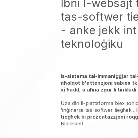
Ibni l-websajt 
tas-softwer ti
- anke jekk in
teknoloġiku
Is-sistema tal-immaniġġjar ta
nħolqot b'attenzjoni sabiex tk
xi ħadd, u aħna żgur li tinkludi l
Uża din il-pjattaforma biex toħ
’inġinerija tas-softwer tiegħek
.
tiegħek bi preżentazzjoni roq
Blackbell
.