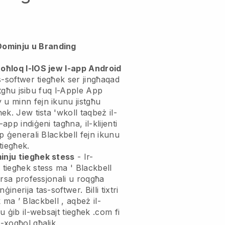
Dominju u Branding
toħloq l-IOS jew l-app Android
as-softwer tiegħek ser jingħaqad
jistgħu jsibu fuq l-Apple App
 u minn fejn ikunu jistgħu
ħek. Jew tista 'wkoll taqbeż il-
-app indiġeni tagħna, il-klijenti
pp ġenerali
Blackbell
fejn ikunu
 tiegħek.
minju tiegħek stess
- Ir-
u tiegħek stess ma '
Blackbell
arsa professjonali u roqgħa
nġinerija tas-softwer.
Billi tixtri
k ma ’
Blackbell
, aqbeż il-
 u ġib il-websajt tiegħek .com fi
x-xogħol għalik.