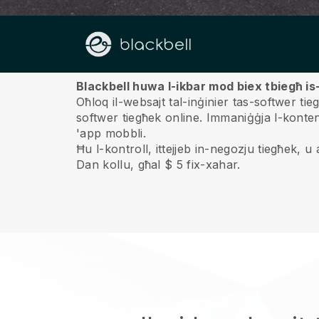
Fuqna
Blackbell huwa l-ikbar mod biex tbiegħ is-
Oħloq il-websajt tal-inġinier tas-softwer tie
softwer tiegħek online.
Immaniġġja l-kontenu
'app mobbli.
Ħu l-kontroll, ittejjeb in-negozju tiegħek, u ag
Dan kollu, għal $ 5 fix-xahar.