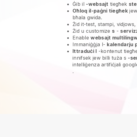
Ġib il
-websajt
tiegħek
ste
Oħloq il-paġni tiegħek
jew
bħala gwida.
Żid it-test, stampi, vidjows,
Żid u customize
s
-
serviz
Enable
websajt multilingw
Immaniġġja l-
kalendarju 
Ittraduċi l
-kontenut tiegħek
innifsek jew billi tuża s
-se
intelliġenza artifiċjali goog
.