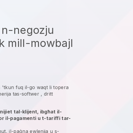
 n-negozju
ek mill-mowbajl
ta 'tkun fuq il-go waqt li topera
nerija tas-softwer
, dritt
jiet tal-klijent, ibgħat il-
r il-pagamenti u t-tariffi tar-
ut, il-paġna ewlenija u s-