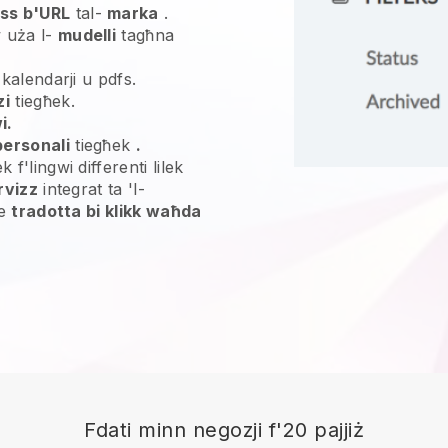
ss b'URL
tal-
marka
.
 uża l-
mudelli
tagħna
 kalendarji u pdfs.
zi
tiegħek.
i.
personali
tiegħek
.
 f'lingwi differenti lilek
rvizz
integrat ta 'l-
le
tradotta bi klikk waħda
Fdati minn negozji f'20 pajjiż