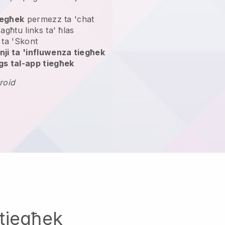
tiegħek
permezz ta 'chat
bagħtu links ta' ħlas
ta 'Skont
ji ta 'influwenza tiegħek
gs tal-app tiegħek
roid
tiegħek