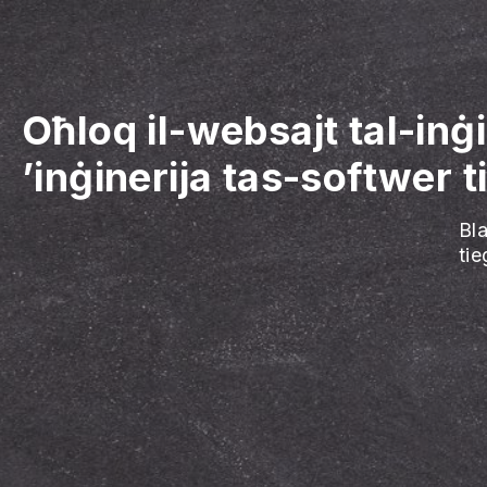
Oħloq il-websajt tal-inġ
’inġinerija tas-softwer 
Bl
ti