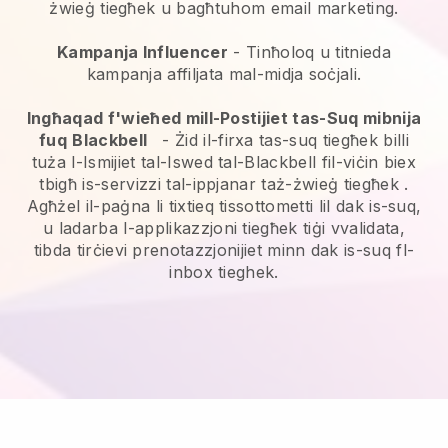
żwieġ tiegħek u bagħtuhom email marketing.
Kampanja Influencer
- Tinħoloq u titnieda
kampanja affiljata mal-midja soċjali.
Ingħaqad f'wieħed mill-Postijiet tas-Suq mibnija
fuq
Blackbell
-
Żid il-firxa tas-suq tiegħek billi
tuża l-Ismijiet tal-Iswed tal-Blackbell fil-viċin biex
tbigħ is-servizzi tal-ippjanar taż-żwieġ tiegħek
.
Agħżel il-paġna li tixtieq tissottometti lil dak is-suq,
u ladarba l-applikazzjoni tiegħek tiġi vvalidata,
tibda tirċievi prenotazzjonijiet minn dak is-suq fl-
inbox tieghek.