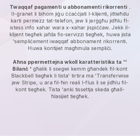
Twaqqaf pagamenti u abbonamenti rikorrenti
.
Il-ġranet li bihom jiġu ċċaċċjati l-klijenti, jittieħdu
karti permezz tat-telefon, jew li jerġgħu jidħlu fl-
istess info xahar wara x-xahar jispiċċaw. Jekk il-
klijent tiegħek jafda fis-servizzi tiegħek, huwa jista
'sempliċement iwaqqaf abbonament rikorrenti.
Huwa kontijiet magħmula sempliċi.
Aħna ppermettejna wkoll karatteristika ta ''
Bilanċ '
għalik li ssegwi kemm għandek fil-kont
Blackbell
tiegħek li tista' tirtira ma 'Transferwise
jew Stripe, u ara fil-ħin reali l-flus li se jidħlu fil-
kont tiegħek. Tista 'anki tissettja skeda għall-
ħlasijiet tiegħek.