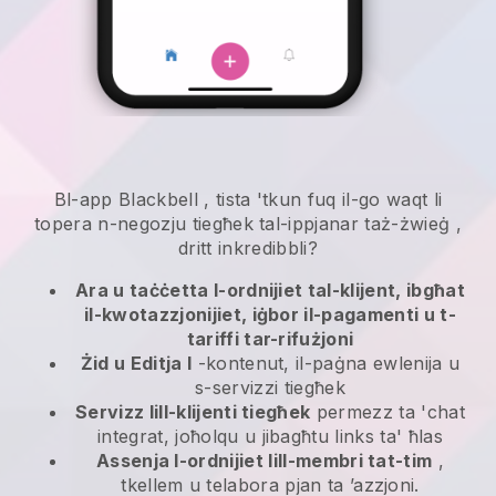
Bl-app
Blackbell
,
tista 'tkun fuq il-go waqt li
topera n-negozju tiegħek tal-ippjanar taż-żwieġ
,
dritt inkredibbli?
Ara u taċċetta l-ordnijiet tal-klijent, ibgħat
il-kwotazzjonijiet, iġbor il-pagamenti u t-
tariffi tar-rifużjoni
Żid u Editja l
-kontenut, il-paġna ewlenija u
s-servizzi tiegħek
Servizz lill-klijenti tiegħek
permezz ta 'chat
integrat, joħolqu u jibagħtu links ta' ħlas
Assenja l-ordnijiet lill-membri tat-tim
,
tkellem u telabora pjan ta ’azzjoni.