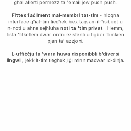
għal allerti permezz ta 'email jew push push.
Fittex faċilment mal-membri tat-tim
- ħloqna
interface għat-tim tiegħek biex taqsam il-ħsibijiet u
n-noti u aħna sejħluha
noti ta 'tim privat
. Hemm,
tista 'titkellem dwar ordni eżistenti u tiġbor flimkien
pjan ta' azzjoni.
L-uffiċċju ta ’wara huwa disponibbli b’diversi
lingwi
, jekk it-tim tiegħek jiġi minn madwar id-dinja.