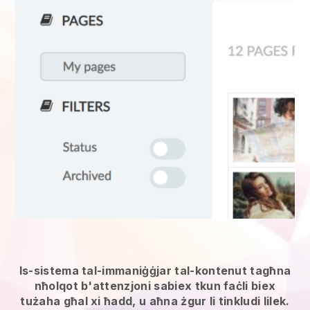
Is-sistema tal-immaniġġjar tal-kontenut tagħna
nħolqot b'attenzjoni sabiex tkun faċli biex
tużaha għal xi ħadd, u aħna żgur li tinkludi lilek.