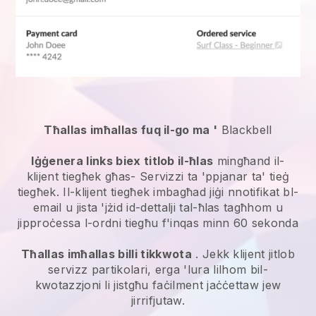
Tħallas imħallas fuq il-go ma '
Blackbell
Iġġenera links biex titlob il-ħlas
mingħand il-
klijent tiegħek għas-
Servizzi ta 'ppjanar ta' tieġ
tiegħek. Il-klijent tiegħek imbagħad jiġi nnotifikat bl-
email u jista 'jżid id-dettalji tal-ħlas tagħhom u
jipproċessa l-ordni tiegħu f'inqas minn 60 sekonda
Tħallas imħallas billi tikkwota
. Jekk klijent jitlob
servizz partikolari, erga 'lura lilhom bil-
kwotazzjoni li jistgħu faċilment jaċċettaw jew
jirrifjutaw.