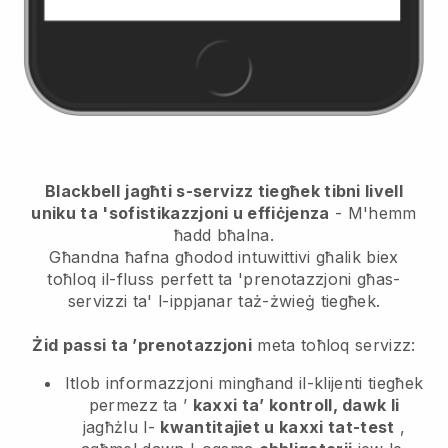
Blackbell
jagħti s-servizz tiegħek tibni livell
uniku ta 'sofistikazzjoni u effiċjenza
- M'hemm
ħadd bħalna.
Għandna ħafna għodod intuwittivi għalik biex
toħloq il-fluss perfett ta 'prenotazzjoni għas-
servizzi ta' l-ippjanar taż-żwieġ tiegħek.
Żid passi ta ’prenotazzjoni
meta toħloq servizz:
Itlob informazzjoni mingħand il-klijenti tiegħek
permezz ta ’
kaxxi ta’ kontroll, dawk li
jagħżlu l-
kwantitajiet u kaxxi tat-test
,