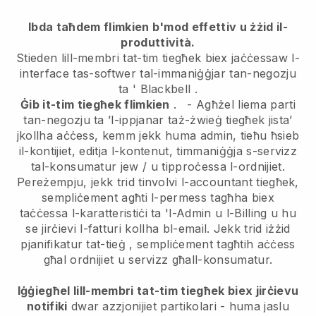
Ibda taħdem flimkien b'mod effettiv u żżid il-
produttività.
Stieden lill-membri tat-tim tiegħek biex jaċċessaw l-
interface tas-softwer tal-immaniġġjar tan-negozju
ta '
Blackbell
.
Ġib it-tim tiegħek flimkien
.
-
Agħżel liema parti
tan-negozju ta ’l-ippjanar taż-żwieġ tiegħek jista’
jkollha aċċess, kemm jekk huma admin,
tieħu ħsieb
il-kontijiet, editja l-kontenut, timmaniġġja s-servizz
tal-konsumatur jew / u tipproċessa l-ordnijiet.
Pereżempju, jekk trid tinvolvi l-accountant tiegħek,
sempliċement agħti l-permess tagħha biex
taċċessa l-karatteristiċi ta 'l-Admin u l-Billing u hu
se jirċievi l-fatturi kollha bl-email.
Jekk trid iżżid
pjanifikatur tat-tieġ
, sempliċement tagħtih aċċess
għal ordnijiet u servizz għall-konsumatur.
Iġġiegħel lill-membri tat-tim tiegħek biex jirċievu
notifiki
dwar azzjonijiet partikolari - huma jaslu