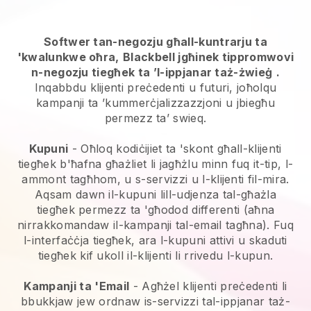
Softwer tan-negozju għall-kuntrarju ta
'kwalunkwe oħra,
Blackbell jgħinek tippromwovi
n-negozju tiegħek ta ’l-ippjanar taż-żwieġ
.
Inqabbdu klijenti preċedenti u futuri, joħolqu
kampanji ta ’kummerċjalizzazzjoni u jbiegħu
permezz ta’ swieq.
Kupuni
- Oħloq kodiċijiet ta 'skont għall-klijenti
tiegħek b'ħafna għażliet li jagħżlu minn fuq it-tip, l-
ammont tagħhom, u s-servizzi u l-klijenti fil-mira.
Aqsam dawn il-kupuni lill-udjenza tal-għażla
tiegħek permezz ta 'għodod differenti (aħna
nirrakkomandaw il-kampanji tal-email tagħna). Fuq
l-interfaċċja tiegħek, ara l-kupuni attivi u skaduti
tiegħek kif ukoll il-klijenti li rrivedu l-kupun.
Kampanji ta 'Email
-
Agħżel klijenti preċedenti li
bbukkjaw jew ordnaw is-servizzi tal-ippjanar taż-