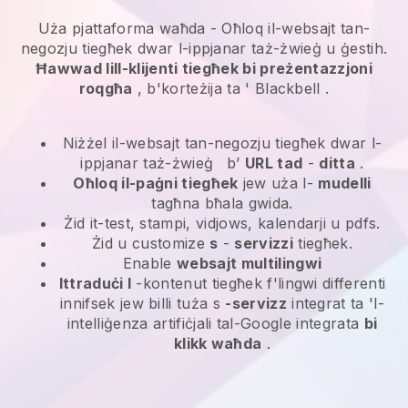
Uża pjattaforma waħda -
Oħloq il-websajt tan-
negozju tiegħek dwar l-ippjanar taż-żwieġ u ġestih.
Ħawwad lill-klijenti tiegħek bi preżentazzjoni
roqgħa
, b'korteżija ta '
Blackbell
.
Niżżel il-websajt tan-negozju tiegħek dwar l-
ippjanar taż-żwieġ
b’
URL tad
-
ditta
.
Oħloq il-paġni tiegħek
jew uża l-
mudelli
tagħna bħala gwida.
Żid it-test, stampi, vidjows, kalendarji u pdfs.
Żid u customize
s
-
servizzi
tiegħek.
Enable
websajt multilingwi
Ittraduċi l
-kontenut tiegħek f'lingwi differenti
innifsek jew billi tuża s
-servizz
integrat ta 'l-
intelliġenza artifiċjali tal-Google integrata
bi
klikk waħda
.