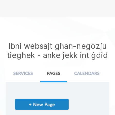
Ibni websajt għan-negozju
tiegħek - anke jekk int ġdid