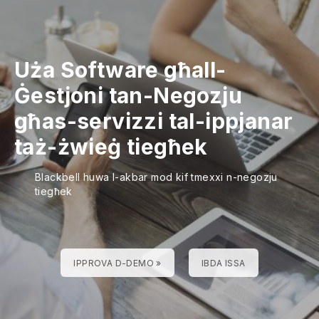
Uża Software għall-
Ġestjoni tan-Negozju
għas-servizzi tal-ippjanar
taż-żwieġ tiegħek
Blackbell huwa l-akbar mod kif tmexxi n-negozju
tiegħek
IPPROVA D-DEMO »
IBDA ISSA