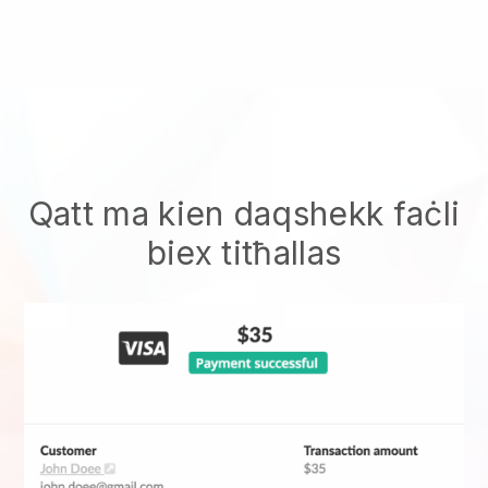
Qatt ma kien daqshekk faċli
biex titħallas