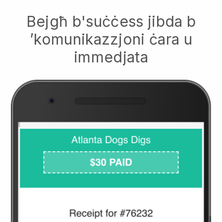
Bejgħ b'suċċess jibda b
’komunikazzjoni ċara u
immedjata