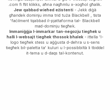
.com fi ftit klikks, aħna nagħmlu x-xogħol għalik.
Jew qabbad wieħed eżistenti
- Jekk diġà
għandek dominju imma trid tuża
Blackbell
, tista
'faċilment tqabbad il-pjattaforma tal-
Blackbell
mad-dominju tiegħek.
Immaniġġja l-immarkar tan-negozju tiegħek u
ħalli l-websajt tiegħek tħossok bħalek
- ittella 'l-
logo tiegħek stess u aġġusta d-dehra u s-sens
tiegħek bil-paletta ta' kuluri u l-possibbiltà li tbiddel
it-tema u d-daqs tal-kontenut.