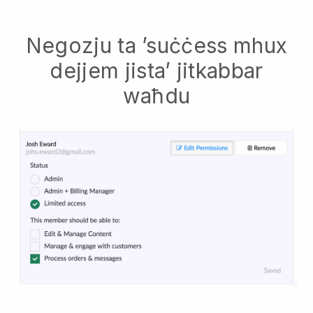
Negozju ta ’suċċess mhux
dejjem jista’ jitkabbar
waħdu