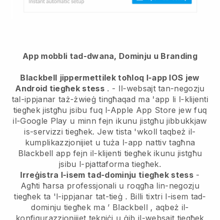
App mobbli tad-dwana, Dominju u Branding
Blackbell
jippermettilek toħloq l-app IOS jew
Android tiegħek stess
. -
Il-websajt tan-negozju
tal-ippjanar taż-żwieġ tingħaqad ma 'app
li l-klijenti
tiegħek jistgħu jsibu fuq l-Apple App Store jew fuq
il-Google Play u minn fejn ikunu jistgħu jibbukkjaw
is-servizzi tiegħek. Jew tista 'wkoll taqbeż il-
kumplikazzjonijiet u tuża l-app nattiv tagħna
Blackbell
app fejn il-klijenti tiegħek ikunu jistgħu
jsibu l-pjattaforma tiegħek.
Irreġistra l-isem tad-dominju tiegħek stess
-
Agħti ħarsa professjonali u roqgħa lin-negozju
tiegħek ta 'l-ippjanar tat-tieġ
. Billi tixtri l-isem tad-
dominju tiegħek ma ’
Blackbell
, aqbeż il-
konfigurazzjonijiet tekniċi u ġib il-websajt tiegħek