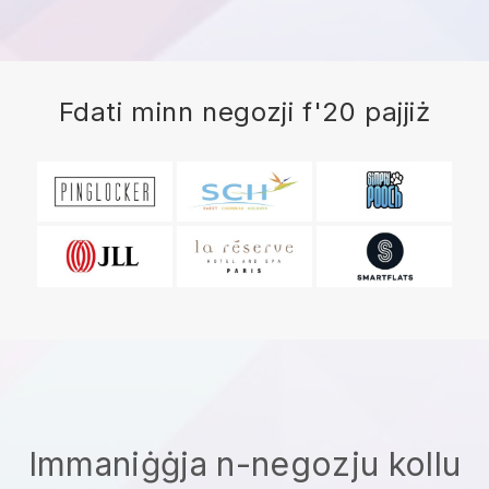
Fdati minn negozji f'20 pajjiż
Immaniġġja n-negozju kollu