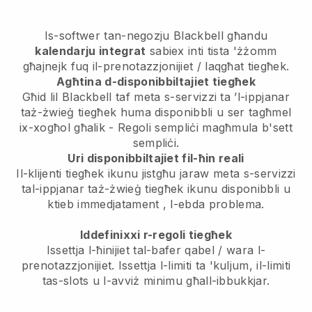
Is-softwer tan-negozju
Blackbell
għandu
kalendarju integrat
sabiex inti tista 'żżomm
għajnejk fuq il-prenotazzjonijiet / laqgħat tiegħek.
Agħtina d-disponibbiltajiet tiegħek
Għid lil Blackbell taf meta s-servizzi ta ’l-ippjanar
taż-żwieġ tiegħek huma disponibbli u ser tagħmel
ix-xogħol għalik
- Regoli sempliċi magħmula b'sett
sempliċi.
Uri disponibbiltajiet fil-ħin reali
Il-klijenti tiegħek ikunu jistgħu jaraw meta s-servizzi
tal-ippjanar taż-żwieġ tiegħek ikunu disponibbli u
ktieb immedjatament
, l-ebda problema.
Iddefinixxi r-regoli tiegħek
Issettja l-ħinijiet tal-bafer qabel / wara l-
prenotazzjonijiet. Issettja l-limiti ta 'kuljum, il-limiti
tas-slots u l-avviż minimu għall-ibbukkjar.