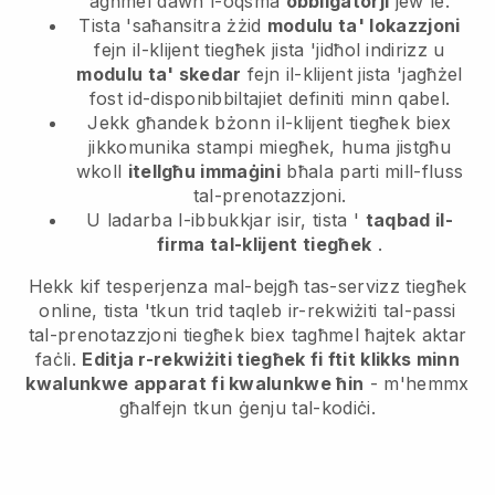
agħmel dawn l-oqsma
obbligatorji
jew le.
Tista 'saħansitra żżid
modulu ta' lokazzjoni
fejn il-klijent tiegħek jista 'jidħol indirizz u
modulu ta' skedar
fejn il-klijent jista 'jagħżel
fost id-disponibbiltajiet definiti minn qabel.
Jekk għandek bżonn il-klijent tiegħek biex
jikkomunika stampi miegħek, huma jistgħu
wkoll
itellgħu immaġini
bħala parti mill-fluss
tal-prenotazzjoni.
U ladarba l-ibbukkjar isir, tista '
taqbad il-
firma tal-klijent tiegħek
.
Hekk kif tesperjenza mal-bejgħ tas-servizz tiegħek
online, tista 'tkun trid taqleb ir-rekwiżiti tal-passi
tal-prenotazzjoni tiegħek biex tagħmel ħajtek aktar
faċli.
Editja r-rekwiżiti tiegħek fi ftit klikks minn
kwalunkwe apparat fi kwalunkwe ħin
- m'hemmx
għalfejn tkun ġenju tal-kodiċi.