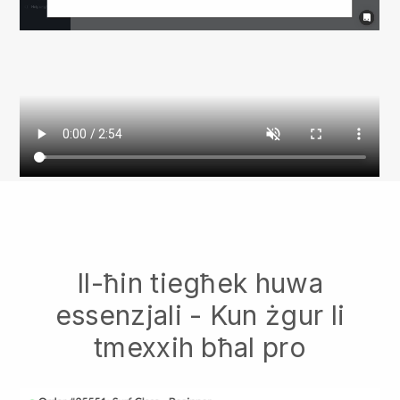
Il-ħin tiegħek huwa
essenzjali - Kun żgur li
tmexxih bħal pro