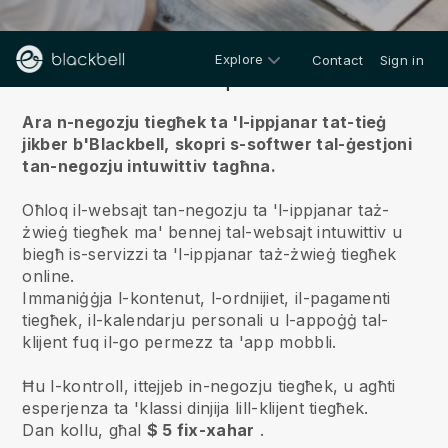
Explore
Contact
Sign in
Fuqna
Ara n-negozju tiegħek ta 'l-ippjanar tat-tieġ
jikber b'Blackbell,
skopri s-softwer tal-ġestjoni
tan-negozju intuwittiv tagħna.
Oħloq il-websajt tan-negozju ta 'l-ippjanar taż-
żwieġ tiegħek ma' bennej tal-websajt intuwittiv u
biegħ is-servizzi ta 'l-ippjanar taż-żwieġ tiegħek
online.
Immaniġġja l-kontenut, l-ordnijiet, il-pagamenti
tiegħek, il-kalendarju personali u l-appoġġ tal-
klijent fuq il-go permezz ta 'app mobbli.
Ħu l-kontroll, ittejjeb in-negozju tiegħek, u agħti
esperjenza ta 'klassi dinjija lill-klijent tiegħek.
Dan kollu, għal
$ 5 fix-xahar
.