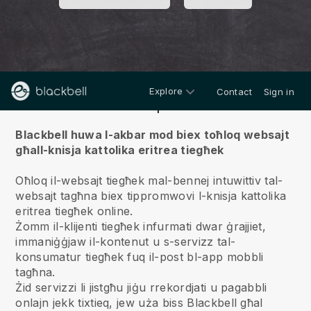
Explore
Contact
Sign in
Fuqna
Blackbell huwa l-akbar mod biex toħloq websajt
għall-knisja kattolika eritrea tiegħek
Oħloq il-websajt tiegħek mal-bennej intuwittiv tal-
websajt tagħna biex tippromwovi l-knisja kattolika
eritrea tiegħek online.
Żomm il-klijenti tiegħek infurmati dwar ġrajjiet,
immaniġġjaw il-kontenut u s-servizz tal-
konsumatur tiegħek fuq il-post bl-app mobbli
tagħna.
Żid servizzi li jistgħu jiġu rrekordjati u pagabbli
onlajn jekk tixtieq, jew uża biss Blackbell għal