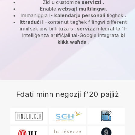
Żid u customize
servizzi
.
Enable
websajt multilingwi.
Immaniġġja l-
kalendarju personali
tiegħek
.
Ittraduċi l
-kontenut tiegħek f'lingwi differenti
innifsek jew billi tuża s
-servizz
integrat ta 'l-
intelliġenza artifiċjali tal-Google integrata
bi
klikk waħda
.
Fdati minn negozji f'20 pajjiż