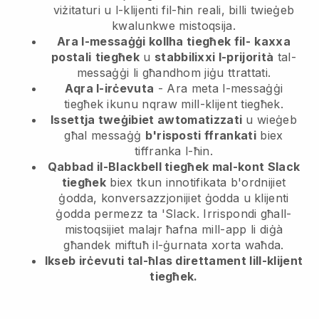
viżitaturi u l-klijenti fil-ħin reali, billi twieġeb
kwalunkwe mistoqsija.
Ara l-messaġġi kollha tiegħek fil-
kaxxa
postali
tiegħek
u
stabbilixxi l-prijorità
tal-
messaġġi li għandhom jiġu ttrattati.
Aqra l-irċevuta
- Ara meta l-messaġġi
tiegħek ikunu nqraw mill-klijent tiegħek.
Issettja tweġibiet awtomatizzati
u wieġeb
għal messaġġ
b'risposti ffrankati
biex
tiffranka l-ħin.
Qabbad il-Blackbell tiegħek mal-kont Slack
tiegħek
biex tkun innotifikata b'ordnijiet
ġodda, konversazzjonijiet ġodda u klijenti
ġodda permezz ta 'Slack. Irrispondi għall-
mistoqsijiet malajr ħafna mill-app li diġà
għandek miftuħ il-ġurnata xorta waħda.
Ikseb irċevuti tal-ħlas direttament lill-klijent
tiegħek.