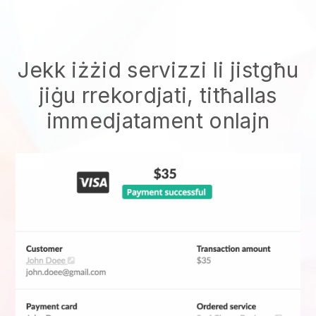
Jekk iżżid servizzi li jistgħu
jiġu rrekordjati, titħallas
immedjatament onlajn