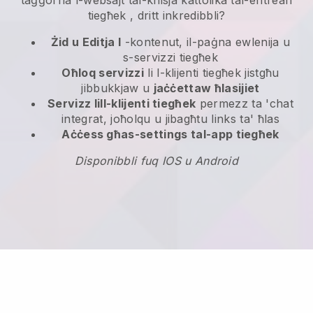
taġġorna l-websajt tal-knisja kattolika tal-eritrean
tiegħek
, dritt inkredibbli?
Żid u Editja l
-kontenut, il-paġna ewlenija u
s-servizzi tiegħek
Oħloq servizzi
li l-klijenti tiegħek jistgħu
jibbukkjaw u
jaċċettaw ħlasijiet
Servizz lill-klijenti tiegħek
permezz ta 'chat
integrat, joħolqu u jibagħtu links ta' ħlas
Aċċess għas-settings tal-app tiegħek
Disponibbli fuq IOS u Android