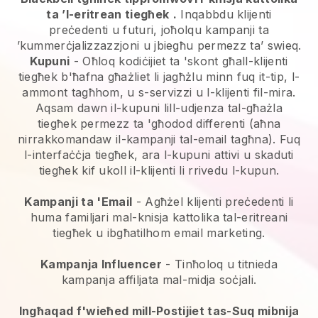
ta ’l-eritrean tiegħek
.
Inqabbdu klijenti
preċedenti u futuri, joħolqu kampanji ta
’kummerċjalizzazzjoni u jbiegħu permezz ta’ swieq.
Kupuni
- Oħloq kodiċijiet ta 'skont għall-klijenti
tiegħek b'ħafna għażliet li jagħżlu minn fuq it-tip, l-
ammont tagħhom, u s-servizzi u l-klijenti fil-mira.
Aqsam dawn il-kupuni lill-udjenza tal-għażla
tiegħek permezz ta 'għodod differenti (aħna
nirrakkomandaw il-kampanji tal-email tagħna). Fuq
l-interfaċċja tiegħek, ara l-kupuni attivi u skaduti
tiegħek kif ukoll il-klijenti li rrivedu l-kupun.
Kampanji ta 'Email
-
Agħżel klijenti preċedenti li
huma familjari mal-knisja kattolika tal-eritreani
tiegħek u ibgħatilhom email marketing.
Kampanja Influencer
- Tinħoloq u titnieda
kampanja affiljata mal-midja soċjali.
Ingħaqad f'wieħed mill-Postijiet tas-Suq mibnija