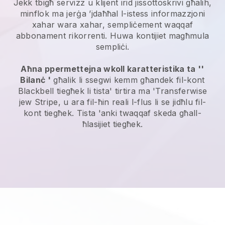
Jekk tbigħ servizz u klijent irid jissottoskrivi għalih,
minflok ma jerġa ’jdaħħal l-istess informazzjoni
xahar wara xahar, sempliċement waqqaf
abbonament rikorrenti. Huwa kontijiet magħmula
sempliċi.
Aħna ppermettejna wkoll karatteristika ta ''
Bilanċ '
għalik li ssegwi kemm għandek fil-kont
Blackbell
tiegħek li tista' tirtira ma 'Transferwise
jew Stripe, u ara fil-ħin reali l-flus li se jidħlu fil-
kont tiegħek. Tista 'anki twaqqaf skeda għall-
ħlasijiet tiegħek.