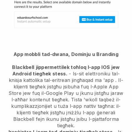
App mobbli tad-dwana, Dominju u Branding
Blackbell
jippermettilek toħloq l-app IOS jew
Android tiegħek stess.
-
Is-sit elettroniku tal-
knisja kattolika tal-eritrean jingħaqad ma 'app
. Il-
klijenti tiegħek jistgħu jsibuha fuq l-Apple App
Store jew fuq il-Google Play u jkunu jistgħu jaraw
l-aħħar kontenut tiegħek. Tista 'wkoll taqbeż il-
kumplikazzjonijiet u tuża l-app nattiv tagħna: il-
klijenti tiegħek jistgħu jniżżlu l-app ġenerali
Blackbell fejn ikunu jistgħu jsibu l-pjattaforma
tiegħek.