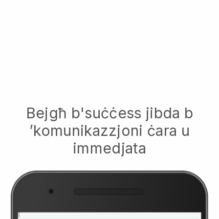
Bejgħ b'suċċess jibda b
’komunikazzjoni ċara u
immedjata