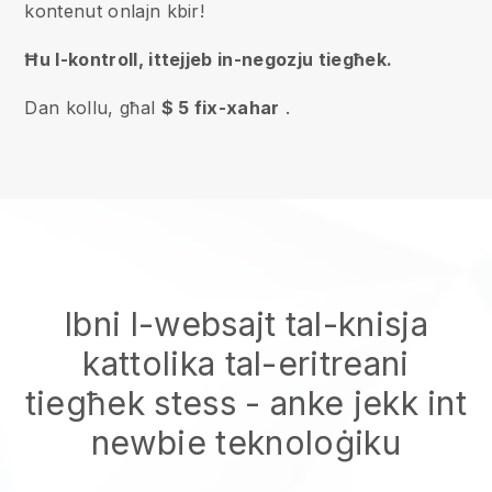
kontenut onlajn kbir!
Ħu l-kontroll, ittejjeb in-negozju tiegħek.
Dan kollu, għal
$ 5 fix-xahar
.
Ibni l-websajt tal-knisja
kattolika tal-eritreani
tiegħek stess
- anke jekk int
newbie teknoloġiku