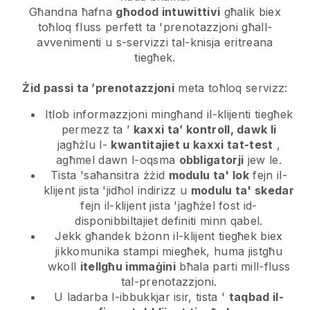
Għandna ħafna
għodod intuwittivi
għalik biex
toħloq fluss perfett ta 'prenotazzjoni għall-
avvenimenti u s-servizzi tal-knisja eritreana
tiegħek.
Żid passi ta ’prenotazzjoni
meta toħloq servizz:
Itlob informazzjoni mingħand il-klijenti tiegħek
permezz ta ’
kaxxi ta’ kontroll, dawk li
jagħżlu l-
kwantitajiet u kaxxi tat-test
,
agħmel dawn l-oqsma
obbligatorji
jew le.
Tista 'saħansitra żżid
modulu ta' lok
fejn il-
klijent jista 'jidħol indirizz u
modulu ta' skedar
fejn il-klijent jista 'jagħżel fost id-
disponibbiltajiet definiti minn qabel.
Jekk għandek bżonn il-klijent tiegħek biex
jikkomunika stampi miegħek, huma jistgħu
wkoll
itellgħu immaġini
bħala parti mill-fluss
tal-prenotazzjoni.
U ladarba l-ibbukkjar isir, tista '
taqbad il-