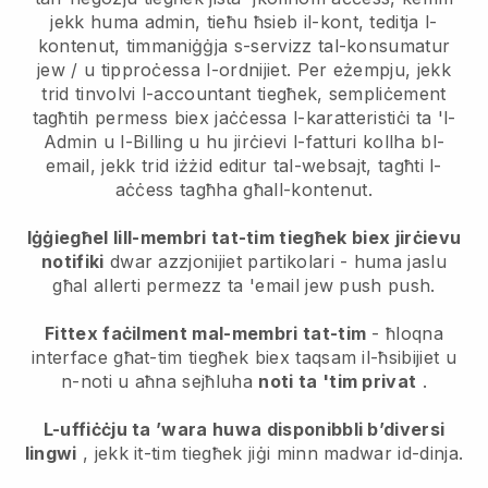
jekk huma admin, tieħu ħsieb il-kont, teditja l-
kontenut, timmaniġġja s-servizz tal-konsumatur
jew / u tipproċessa l-ordnijiet. Per eżempju, jekk
trid tinvolvi l-accountant tiegħek, sempliċement
tagħtih permess biex jaċċessa l-karatteristiċi ta 'l-
Admin u l-Billing u hu jirċievi l-fatturi kollha bl-
email, jekk trid iżżid editur tal-websajt, tagħti l-
aċċess tagħha għall-kontenut.
Iġġiegħel lill-membri tat-tim tiegħek biex jirċievu
notifiki
dwar azzjonijiet partikolari - huma jaslu
għal allerti permezz ta 'email jew push push.
Fittex faċilment mal-membri tat-tim
- ħloqna
interface għat-tim tiegħek biex taqsam il-ħsibijiet u
n-noti u aħna sejħluha
noti ta 'tim privat
.
L-uffiċċju ta ’wara huwa disponibbli b’diversi
lingwi
, jekk it-tim tiegħek jiġi minn madwar id-dinja.