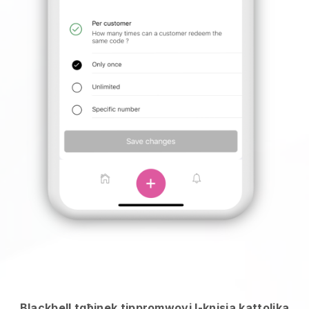
Blackbell tgħinek tippromwovi l-knisja kattolika