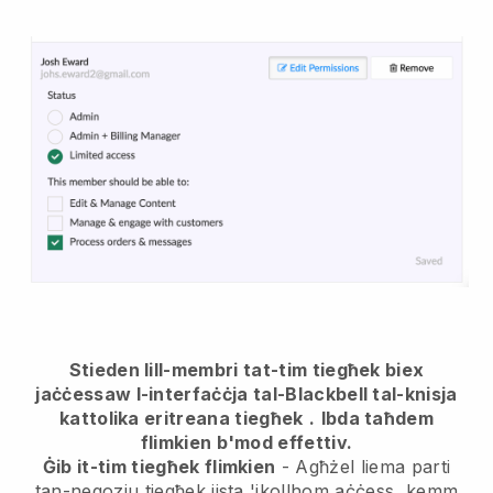
Stieden lill-membri tat-tim tiegħek biex
jaċċessaw l-interfaċċja tal-Blackbell tal-knisja
kattolika eritreana tiegħek
.
Ibda taħdem
flimkien b'mod effettiv.
Ġib it-tim tiegħek flimkien
- Agħżel liema parti
tan-negozju tiegħek jista 'jkollhom aċċess, kemm