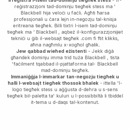
Irreġistra l-isem tad-dominju tiegħek stess
- Ir-
reġistrazzjoni tad-dominju tiegħek stess ma '
Blackbell
hija veloċi u faċli.
Agħti ħarsa
professjonali u ċara lejn in-negozju tal-knisja
eritreana tiegħek.
Billi tixtri l-isem tad-dominju
tiegħek ma ’
Blackbell
, aqbeż il-konfigurazzjonijiet
tekniċi u ġib il-websajt tiegħek .com fi ftit klikks,
aħna nagħmlu x-xogħol għalik.
Jew qabbad wieħed eżistenti
- Jekk diġà
għandek dominju imma trid tuża
Blackbell
, tista
'faċilment tqabbad il-pjattaforma tal-
Blackbell
mad-dominju tiegħek.
Immaniġġja l-immarkar tan-negozju tiegħek u
ħalli l-websajt tiegħek tħossok bħalek
- ittella 'l-
logo tiegħek stess u aġġusta d-dehra u s-sens
tiegħek bil-paletta ta' kuluri u l-possibbiltà li tbiddel
it-tema u d-daqs tal-kontenut.