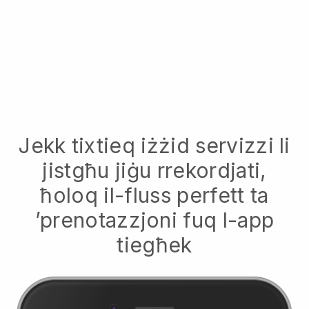
Jekk tixtieq iżżid servizzi li
jistgħu jiġu rrekordjati,
ħoloq il-fluss perfett ta
’prenotazzjoni fuq l-app
tiegħek