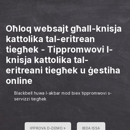
Oħloq websajt għall-knisja
kattolika tal-eritrean
tiegħek
-
Tippromwovi l-
knisja kattolika tal-
eritreani tiegħek u ġestiha
online
Blackbell huwa l-akbar mod biex tippromwovi s-
servizzi tiegħek
IPPROVA D-DEMO »
IBDA ISSA