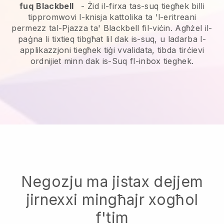
fuq
Blackbell
-
Żid il-firxa tas-suq tiegħek billi
tippromwovi l-knisja kattolika ta 'l-eritreani
permezz tal-Pjazza ta' Blackbell fil-viċin.
Agħżel il-
paġna li tixtieq tibgħat lil dak is-suq, u ladarba l-
applikazzjoni tiegħek tiġi vvalidata, tibda tirċievi
ordnijiet minn dak is-Suq fl-inbox tieghek.
Negozju ma jistax dejjem
jirnexxi mingħajr xogħol
f'tim