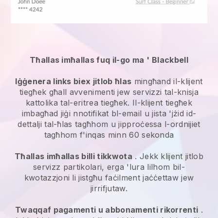
Tħallas imħallas fuq il-go ma '
Blackbell
Iġġenera links biex jitlob ħlas
mingħand il-klijent
tiegħek għall
avvenimenti jew servizzi tal-knisja
kattolika tal-eritrea
tiegħek. Il-klijent tiegħek
imbagħad jiġi nnotifikat bl-email u jista 'jżid id-
dettalji tal-ħlas tagħhom u jipproċessa l-ordnijiet
tagħhom f'inqas minn 60 sekonda
Tħallas imħallas billi tikkwota
. Jekk klijent jitlob
servizz partikolari, erga 'lura lilhom bil-
kwotazzjoni li jistgħu faċilment jaċċettaw jew
jirrifjutaw.
Twaqqaf pagamenti u abbonamenti rikorrenti
.