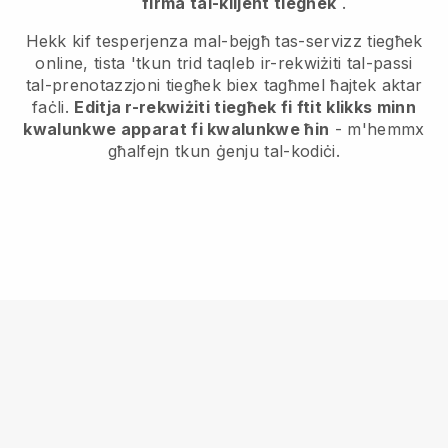
firma tal-klijent tiegħek
.
Hekk kif tesperjenza mal-bejgħ tas-servizz tiegħek
online, tista 'tkun trid taqleb ir-rekwiżiti tal-passi
tal-prenotazzjoni tiegħek biex tagħmel ħajtek aktar
faċli.
Editja r-rekwiżiti tiegħek fi ftit klikks minn
kwalunkwe apparat fi kwalunkwe ħin
- m'hemmx
għalfejn tkun ġenju tal-kodiċi.