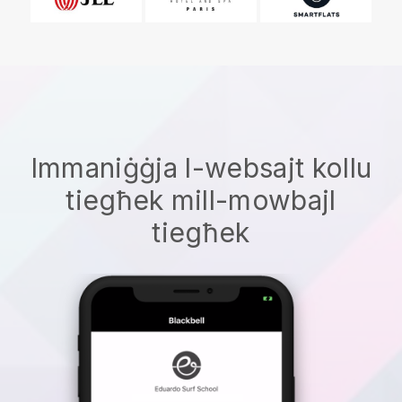
Immaniġġja l-websajt kollu
tiegħek mill-mowbajl
tiegħek