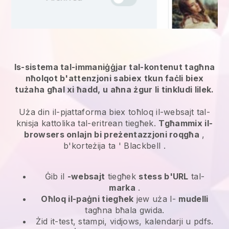
Is-sistema tal-immaniġġjar tal-kontenut tagħna
nħolqot b'attenzjoni sabiex tkun faċli biex
tużaha għal xi ħadd, u aħna żgur li tinkludi lilek.
Uża din il-pjattaforma biex toħloq il-websajt tal-
knisja kattolika tal-eritrean tiegħek.
Tgħammix il-
browsers onlajn bi preżentazzjoni roqgħa
,
b'korteżija ta '
Blackbell
.
Ġib il
-websajt
tiegħek
stess b'URL
tal-
marka
.
Oħloq il-paġni tiegħek
jew uża l-
mudelli
tagħna bħala gwida.
Żid it-test, stampi, vidjows, kalendarji u pdfs.