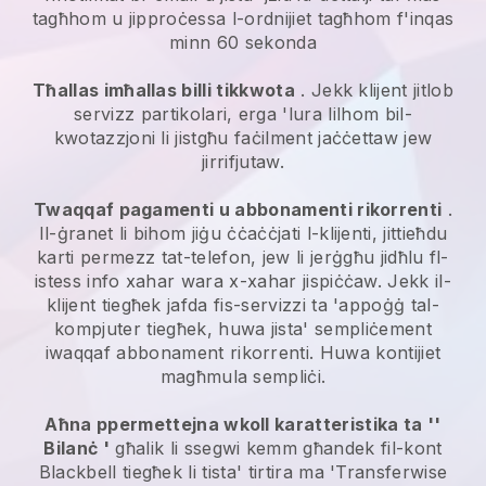
tagħhom u jipproċessa l-ordnijiet tagħhom f'inqas
minn 60 sekonda
Tħallas imħallas billi tikkwota
. Jekk klijent jitlob
servizz partikolari, erga 'lura lilhom bil-
kwotazzjoni li jistgħu faċilment jaċċettaw jew
jirrifjutaw.
Twaqqaf pagamenti u abbonamenti rikorrenti
.
Il-ġranet li bihom jiġu ċċaċċjati l-klijenti, jittieħdu
karti permezz tat-telefon, jew li jerġgħu jidħlu fl-
istess info xahar wara x-xahar jispiċċaw.
Jekk il-
klijent tiegħek jafda fis-servizzi ta 'appoġġ tal-
kompjuter tiegħek, huwa jista' sempliċement
iwaqqaf abbonament rikorrenti.
Huwa kontijiet
magħmula sempliċi.
Aħna ppermettejna wkoll karatteristika ta ''
Bilanċ '
għalik li ssegwi kemm għandek fil-kont
Blackbell
tiegħek li tista' tirtira ma 'Transferwise