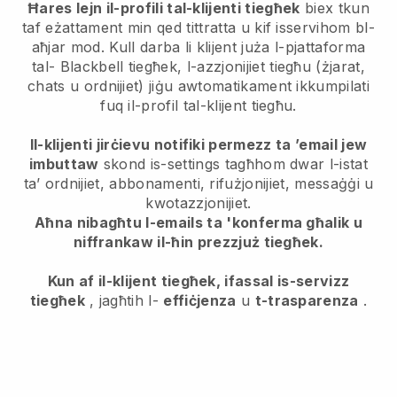
Ħares lejn il-profili tal-klijenti tiegħek
biex tkun
taf eżattament min qed tittratta u kif isservihom bl-
aħjar mod. Kull darba li klijent juża l-pjattaforma
tal-
Blackbell
tiegħek, l-azzjonijiet tiegħu (żjarat,
chats u ordnijiet) jiġu awtomatikament ikkumpilati
fuq il-profil tal-klijent tiegħu.
Il-klijenti jirċievu notifiki permezz ta ’email jew
imbuttaw
skond is-settings tagħhom dwar l-istat
ta’ ordnijiet, abbonamenti, rifużjonijiet, messaġġi u
kwotazzjonijiet.
Aħna nibagħtu l-emails ta 'konferma għalik u
niffrankaw il-ħin prezzjuż tiegħek.
Kun af il-klijent tiegħek, ifassal is-servizz
tiegħek
, jagħtih l-
effiċjenza
u
t-trasparenza
.