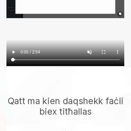
Qatt ma kien daqshekk faċli
biex titħallas