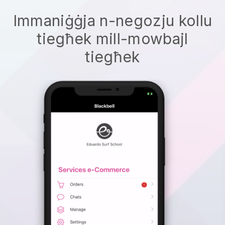
Immaniġġja n-negozju kollu
tiegħek mill-mowbajl
tiegħek