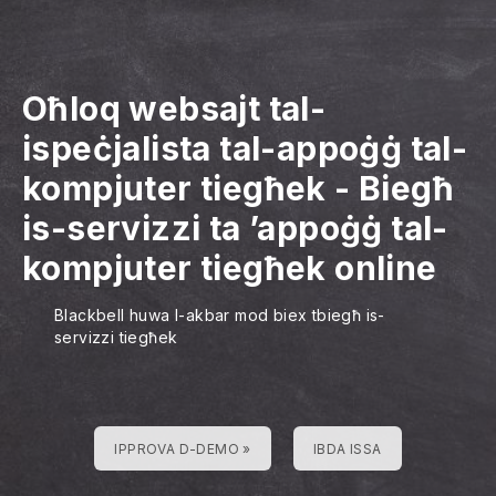
Oħloq websajt tal-
ispeċjalista tal-appoġġ tal-
kompjuter tiegħek
-
Biegħ
is-servizzi ta ’appoġġ tal-
kompjuter tiegħek online
Blackbell huwa l-akbar mod biex tbiegħ is-
servizzi tiegħek
IPPROVA D-DEMO »
IBDA ISSA