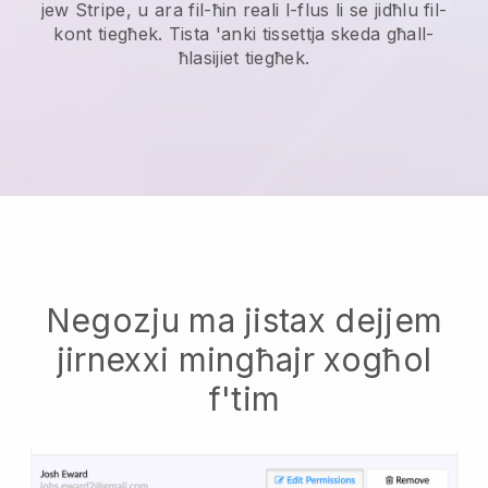
jew Stripe, u ara fil-ħin reali l-flus li se jidħlu fil-
kont tiegħek. Tista 'anki tissettja skeda għall-
ħlasijiet tiegħek.
Negozju ma jistax dejjem
jirnexxi mingħajr xogħol
f'tim