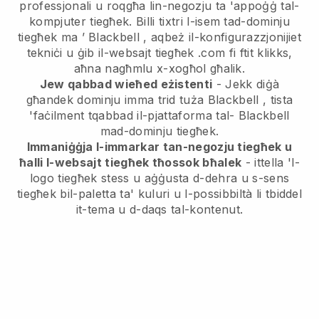
professjonali u roqgħa lin-negozju ta 'appoġġ tal-
kompjuter tiegħek.
Billi tixtri l-isem tad-dominju
tiegħek ma ’
Blackbell
, aqbeż il-konfigurazzjonijiet
tekniċi u ġib il-websajt tiegħek .com fi ftit klikks,
aħna nagħmlu x-xogħol għalik.
Jew qabbad wieħed eżistenti
- Jekk diġà
għandek dominju imma trid tuża
Blackbell
, tista
'faċilment tqabbad il-pjattaforma tal-
Blackbell
mad-dominju tiegħek.
Immaniġġja l-immarkar tan-negozju tiegħek u
ħalli l-websajt tiegħek tħossok bħalek
- ittella 'l-
logo tiegħek stess u aġġusta d-dehra u s-sens
tiegħek bil-paletta ta' kuluri u l-possibbiltà li tbiddel
it-tema u d-daqs tal-kontenut.