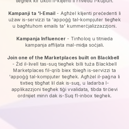
tiegħek kif ukoll il-klijenti li rrivedu l-kupun.
Kampanji ta 'l-Email
-
Agħżel klijenti preċedenti li
użaw is-servizzi ta 'appoġġ tal-kompjuter tiegħek
u bagħtuhom emails ta' kummerċjalizzazzjoni.
Kampanja Influencer
- Tinħoloq u titnieda
kampanja affiljata mal-midja soċjali.
Join one of the Marketplaces built on Blackbell
-
Żid il-livell tas-suq tiegħek billi tuża Blackbell
Marketplaces fil-qrib biex tbiegħ is-servizzi ta
'appoġġ tal-kompjuter tiegħek.
Agħżel il-paġna li
tixtieq tibgħat lil dak is-suq, u ladarba l-
applikazzjoni tiegħek tiġi vvalidata, tibda tirċievi
ordnijiet minn dak is-Suq fl-inbox tieghek.