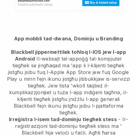
App mobbli tad-dwana, Dominju u Branding
Blackbell jippermettilek toħloq l-IOS jew l-app
Android
Il-websajt tal-appoġġ tal-kompjuter
tiegħek se jingħaqad ma 'app
li l-klijenti tiegħek
jistgħu jsibu fuq l-Apple App Store jew fuq Google
Play u minn fejn ikunu jistgħu jibbukkjaw is-servizzi
tiegħek. Jew tista 'wkoll taqbeż il-
kumplikazzjonijiet u tuża l-app indiġeni tagħna, il-
klijenti tiegħek jistgħu jniżżlu l-app ġenerali
Blackbell
fejn ikunu jistgħu jsibu l-pjattaforma
tiegħek.
Irreġistra l-isem tad-dominju tiegħek stess
- Ir-
reġistrazzjoni tad-dominju tiegħek stess ma '
Blackbell
hija veloċi u faċli.
Agħti ħarsa