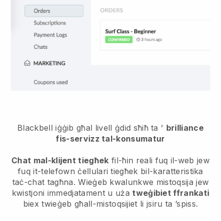
Blackbell iġġib għal livell ġdid sħiħ ta '
brilliance
fis-servizz tal-konsumatur
Chat mal-klijent tiegħek
fil-ħin reali fuq il-web jew
fuq it-telefown ċellulari tiegħek bil-karatteristika
taċ-chat tagħna. Wieġeb kwalunkwe mistoqsija jew
kwistjoni immedjatament u uża
tweġibiet ffrankati
biex twieġeb għall-mistoqsijiet li jsiru ta ’spiss.