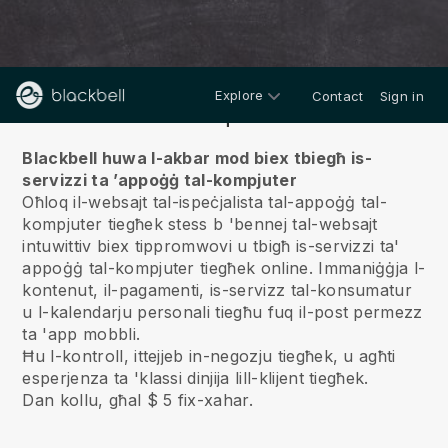
Explore
Contact
Sign in
Fuqna
Blackbell huwa l-akbar mod biex tbiegħ is-
servizzi ta ’appoġġ tal-kompjuter
Oħloq il-websajt tal-ispeċjalista tal-appoġġ tal-
kompjuter tiegħek stess b 'bennej tal-websajt
intuwittiv biex tippromwovi u tbigħ is-servizzi ta'
appoġġ tal-kompjuter tiegħek online.
Immaniġġja l-
kontenut, il-pagamenti, is-servizz tal-konsumatur
u l-kalendarju personali tiegħu fuq il-post permezz
ta 'app mobbli.
Ħu l-kontroll, ittejjeb in-negozju tiegħek, u agħti
esperjenza ta 'klassi dinjija lill-klijent tiegħek.
Dan kollu, għal $ 5 fix-xahar.