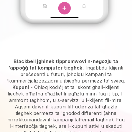
Blackbell jgħinek tippromwovi n-negozju ta
’appoġġ tal-kompjuter tiegħek.
Inqabbdu klijenti
preċedenti u futuri, joħolqu kampanji ta
’kummerċjalizzazzjoni u jbiegħu permezz ta’ swieq.
Kupuni
- Oħloq kodiċijiet ta 'skont għall-klijenti
tiegħek b'ħafna għażliet li jagħżlu minn fuq it-tip, l-
ammont tagħhom, u s-servizzi u l-klijenti fil-mira.
Aqsam dawn il-kupuni lill-udjenza tal-għażla
tiegħek permezz ta 'għodod differenti (aħna
nirrakkomandaw il-kampanji tal-email tagħna). Fuq
l-interfaċċja tiegħek, ara l-kupuni attivi u skaduti