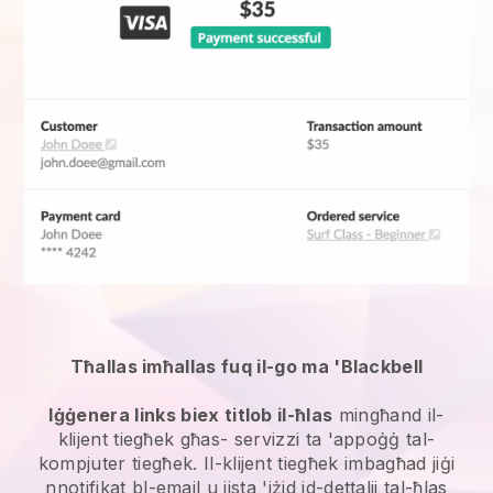
Tħallas imħallas fuq il-go ma 'Blackbell
Iġġenera links biex titlob il-ħlas
mingħand il-
klijent tiegħek għas-
servizzi ta 'appoġġ tal-
kompjuter
tiegħek. Il-klijent tiegħek imbagħad jiġi
nnotifikat bl-email u jista 'jżid id-dettalji tal-ħlas