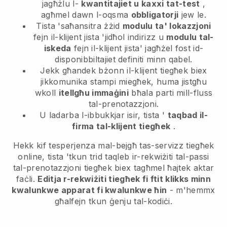
jagħżlu l-
kwantitajiet u kaxxi tat-test
,
agħmel dawn l-oqsma
obbligatorji
jew le.
Tista 'saħansitra żżid
modulu ta' lokazzjoni
fejn il-klijent jista 'jidħol indirizz u
modulu tal-
iskeda
fejn il-klijent jista' jagħżel fost id-
disponibbiltajiet definiti minn qabel.
Jekk għandek bżonn il-klijent tiegħek biex
jikkomunika stampi miegħek, huma jistgħu
wkoll
itellgħu immaġini
bħala parti mill-fluss
tal-prenotazzjoni.
U ladarba l-ibbukkjar isir, tista '
taqbad il-
firma tal-klijent tiegħek
.
Hekk kif tesperjenza mal-bejgħ tas-servizz tiegħek
online, tista 'tkun trid taqleb ir-rekwiżiti tal-passi
tal-prenotazzjoni tiegħek biex tagħmel ħajtek aktar
faċli.
Editja r-rekwiżiti tiegħek fi ftit klikks minn
kwalunkwe apparat fi kwalunkwe ħin
- m'hemmx
għalfejn tkun ġenju tal-kodiċi.