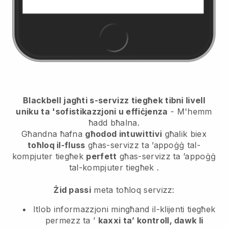
Blackbell
jagħti s-servizz tiegħek tibni livell
uniku ta 'sofistikazzjoni u effiċjenza
- M'hemm
ħadd bħalna.
Għandna ħafna
għodod intuwittivi
għalik biex
toħloq il-fluss
għas-servizz ta ’appoġġ tal-
kompjuter tiegħek
perfett
għas-servizz ta ’appoġġ
tal-kompjuter tiegħek
.
Żid passi
meta toħloq servizz:
Itlob informazzjoni mingħand il-klijenti tiegħek
permezz ta ’
kaxxi ta’ kontroll, dawk li