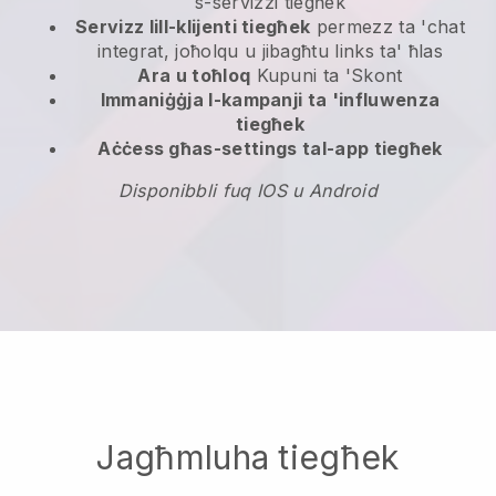
s-servizzi tiegħek
Servizz lill-klijenti tiegħek
permezz ta 'chat
integrat, joħolqu u jibagħtu links ta' ħlas
Ara u toħloq
Kupuni ta 'Skont
Immaniġġja l-kampanji ta 'influwenza
tiegħek
Aċċess għas-settings tal-app tiegħek
Disponibbli fuq IOS u Android
Jagħmluha tiegħek