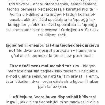
trid tinvolvi l-accountant tiegħek, sempliċement
tagħtih permess biex jaċċessa l-karatteristiċi ta 'l-
Admin u l-Billing u hu jirċievi l-fatturi kollha bl-
email.
Jekk trid iżżid speċjalista ta ’appoġġ tal-
kompjuter
,
Jekk trid iżżid speċjalista ta ’appoġġ
tal-kompjuter
biex taċċessa l-Ordnijiet u s-Servizz
tal-Klijent, faċli.
Iġġiegħel lill-membri tat-tim tiegħek biex jirċievu
notifiki
dwar azzjonijiet partikolari - huma jaslu
għal allerti permezz ta 'email jew push push.
Fittex faċilment mal-membri tat-tim
- ħloqna
interface għat-tim tiegħek biex taqsam il-ħsibijiet u
n-noti u aħna sejħluha
noti ta 'tim privat
. Hemm,
tista 'titkellem dwar ordni eżistenti u tiġbor flimkien
pjan ta' azzjoni.
L-uffiċċju ta ’wara huwa disponibbli b’diversi
lingwi
, jekk it-tim tiegħek jiġi minn madwar id-dinja.