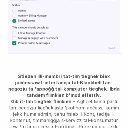
Stieden lill-membri tat-tim tiegħek biex
jaċċessaw l-interfaċċja tal-Blackbell tan-
negozju ta 'appoġġ tal-kompjuter tiegħek.
Ibda
taħdem flimkien b'mod effettiv.
Ġib it-tim tiegħek flimkien
- Agħżel liema parti
tan-negozju tiegħek jista 'jkollhom aċċess, kemm
jekk huma admin, tieħu ħsieb il-kont, teditja l-
kontenut, timmaniġġja s-servizz tal-konsumatur
jew / u tipproċessa l-ordnijiet. Pereżempju, jekk