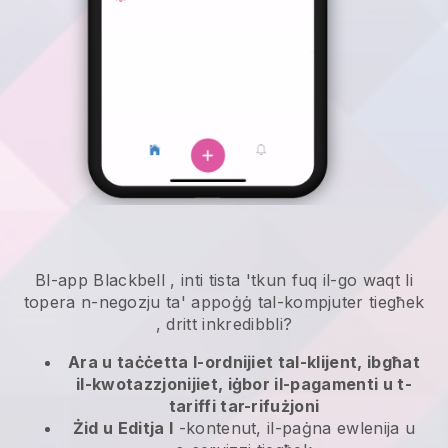
Bl-app
Blackbell
,
inti tista 'tkun fuq il-go waqt li
topera n-negozju ta' appoġġ tal-kompjuter tiegħek
, dritt inkredibbli?
Ara u taċċetta l-ordnijiet tal-klijent, ibgħat
il-kwotazzjonijiet, iġbor il-pagamenti u t-
tariffi tar-rifużjoni
Żid u Editja l
-kontenut, il-paġna ewlenija u