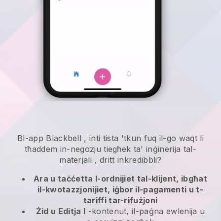
Bl-app
Blackbell
,
inti tista 'tkun fuq il-go waqt li
tħaddem in-negozju tiegħek ta' inġinerija tal-
materjali
, dritt inkredibbli?
Ara u taċċetta l-ordnijiet tal-klijent, ibgħat
il-kwotazzjonijiet, iġbor il-pagamenti u t-
tariffi tar-rifużjoni
Żid u Editja l
-kontenut, il-paġna ewlenija u