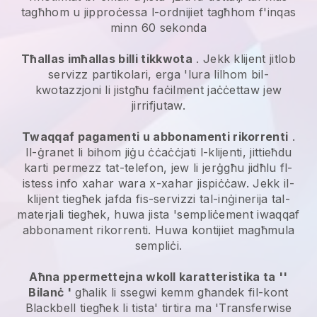
tagħhom u jipproċessa l-ordnijiet tagħhom f'inqas
minn 60 sekonda
Tħallas imħallas billi tikkwota
. Jekk klijent jitlob
servizz partikolari, erga 'lura lilhom bil-
kwotazzjoni li jistgħu faċilment jaċċettaw jew
jirrifjutaw.
Twaqqaf pagamenti u abbonamenti rikorrenti
.
Il-ġranet li bihom jiġu ċċaċċjati l-klijenti, jittieħdu
karti permezz tat-telefon, jew li jerġgħu jidħlu fl-
istess info xahar wara x-xahar jispiċċaw.
Jekk il-
klijent tiegħek jafda fis-servizzi tal-inġinerija tal-
materjali tiegħek, huwa jista 'sempliċement iwaqqaf
abbonament rikorrenti.
Huwa kontijiet magħmula
sempliċi.
Aħna ppermettejna wkoll karatteristika ta ''
Bilanċ '
għalik li ssegwi kemm għandek fil-kont
Blackbell
tiegħek li tista' tirtira ma 'Transferwise