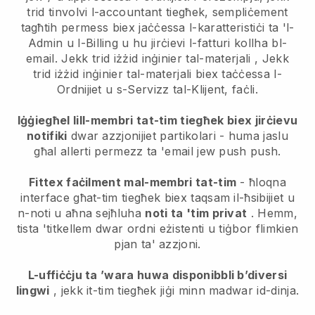
trid tinvolvi l-accountant tiegħek, sempliċement
tagħtih permess biex jaċċessa l-karatteristiċi ta 'l-
Admin u l-Billing u hu jirċievi l-fatturi kollha bl-
email.
Jekk trid iżżid inġinier tal-materjali
,
Jekk
trid iżżid inġinier tal-materjali
biex taċċessa l-
Ordnijiet u s-Servizz tal-Klijent, faċli.
Iġġiegħel lill-membri tat-tim tiegħek biex jirċievu
notifiki
dwar azzjonijiet partikolari - huma jaslu
għal allerti permezz ta 'email jew push push.
Fittex faċilment mal-membri tat-tim
- ħloqna
interface għat-tim tiegħek biex taqsam il-ħsibijiet u
n-noti u aħna sejħluha
noti ta 'tim privat
. Hemm,
tista 'titkellem dwar ordni eżistenti u tiġbor flimkien
pjan ta' azzjoni.
L-uffiċċju ta ’wara huwa disponibbli b’diversi
lingwi
, jekk it-tim tiegħek jiġi minn madwar id-dinja.