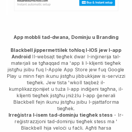
App mobbli tad-dwana, Dominju u Branding
Blackbell jippermettilek toħloq l-IOS jew l-app
Android
Il-websajt tiegħek dwar l-inġinerija tal-
materjali se tgħaqqad ma 'app
li l-klijenti tiegħek
jistgħu jsibu fuq l-Apple App Store jew fuq Google
Play u minn fejn ikunu jistgħu jibbukkjaw is-servizzi
tiegħek. Jew tista 'wkoll taqbeż il-
kumplikazzjonijiet u tuża l-app indiġeni tagħna, il-
klijenti tiegħek jistgħu jniżżlu l-app ġenerali
Blackbell
fejn ikunu jistgħu jsibu l-pjattaforma
tiegħek.
Irreġistra l-isem tad-dominju tiegħek stess
- Ir-
reġistrazzjoni tad-dominju tiegħek stess ma '
Blackbell
hija veloċi u faċli.
Agħti ħarsa