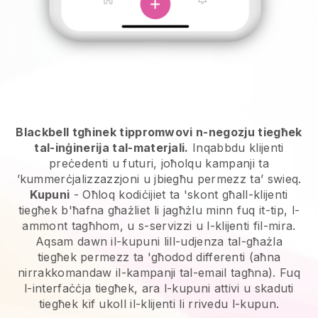
Blackbell tgħinek tippromwovi n-negozju tiegħek
tal-inġinerija tal-materjali.
Inqabbdu klijenti
preċedenti u futuri, joħolqu kampanji ta
’kummerċjalizzazzjoni u jbiegħu permezz ta’ swieq.
Kupuni
- Oħloq kodiċijiet ta 'skont għall-klijenti
tiegħek b'ħafna għażliet li jagħżlu minn fuq it-tip, l-
ammont tagħhom, u s-servizzi u l-klijenti fil-mira.
Aqsam dawn il-kupuni lill-udjenza tal-għażla
tiegħek permezz ta 'għodod differenti (aħna
nirrakkomandaw il-kampanji tal-email tagħna). Fuq
l-interfaċċja tiegħek, ara l-kupuni attivi u skaduti
tiegħek kif ukoll il-klijenti li rrivedu l-kupun.