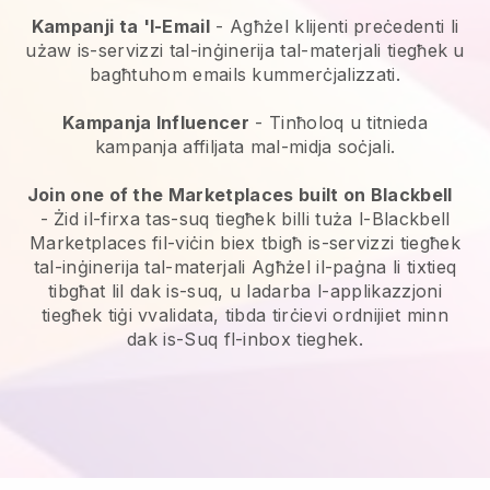
Kampanji ta 'l-Email
-
Agħżel klijenti preċedenti li
użaw is-servizzi tal-inġinerija tal-materjali tiegħek u
bagħtuhom emails kummerċjalizzati.
Kampanja Influencer
- Tinħoloq u titnieda
kampanja affiljata mal-midja soċjali.
Join one of the Marketplaces built on Blackbell
-
Żid il-firxa tas-suq tiegħek billi tuża l-Blackbell
Marketplaces fil-viċin biex tbigħ is-servizzi tiegħek
tal-inġinerija tal-materjali
Agħżel il-paġna li tixtieq
tibgħat lil dak is-suq, u ladarba l-applikazzjoni
tiegħek tiġi vvalidata, tibda tirċievi ordnijiet minn
dak is-Suq fl-inbox tieghek.