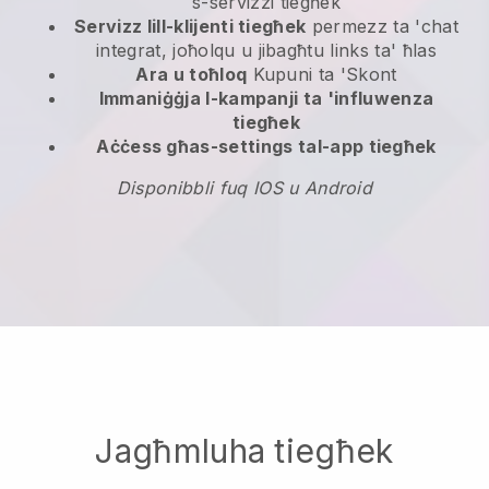
s-servizzi tiegħek
Servizz lill-klijenti tiegħek
permezz ta 'chat
integrat, joħolqu u jibagħtu links ta' ħlas
Ara u toħloq
Kupuni ta 'Skont
Immaniġġja l-kampanji ta 'influwenza
tiegħek
Aċċess għas-settings tal-app tiegħek
Disponibbli fuq IOS u Android
Jagħmluha tiegħek