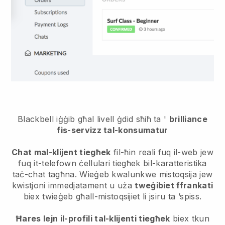
Blackbell iġġib għal livell ġdid sħiħ ta '
brilliance
fis-servizz tal-konsumatur
Chat mal-klijent tiegħek
fil-ħin reali fuq il-web jew
fuq it-telefown ċellulari tiegħek bil-karatteristika
taċ-chat tagħna. Wieġeb kwalunkwe mistoqsija jew
kwistjoni immedjatament u uża
tweġibiet ffrankati
biex twieġeb għall-mistoqsijiet li jsiru ta ’spiss.
Ħares lejn il-profili tal-klijenti tiegħek
biex tkun