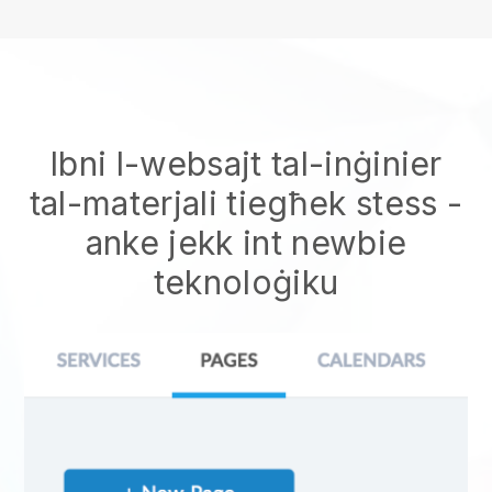
Ibni l-websajt tal-inġinier
tal-materjali tiegħek stess
-
anke jekk int newbie
teknoloġiku