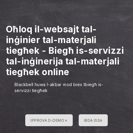
Oħloq il-websajt tal-
inġinier tal-materjali
tiegħek
-
Biegħ is-servizzi
tal-inġinerija tal-materjali
tiegħek online
Blackbell huwa l-akbar mod biex tbiegħ is-
servizzi tiegħek
IPPROVA D-DEMO »
IBDA ISSA