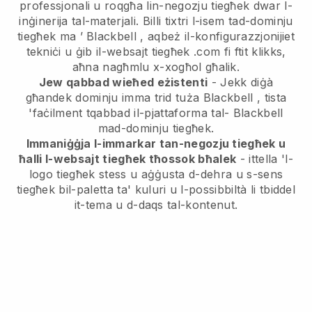
professjonali u roqgħa lin-negozju tiegħek dwar l-
inġinerija tal-materjali.
Billi tixtri l-isem tad-dominju
tiegħek ma ’
Blackbell
, aqbeż il-konfigurazzjonijiet
tekniċi u ġib il-websajt tiegħek .com fi ftit klikks,
aħna nagħmlu x-xogħol għalik.
Jew qabbad wieħed eżistenti
- Jekk diġà
għandek dominju imma trid tuża
Blackbell
, tista
'faċilment tqabbad il-pjattaforma tal-
Blackbell
mad-dominju tiegħek.
Immaniġġja l-immarkar tan-negozju tiegħek u
ħalli l-websajt tiegħek tħossok bħalek
- ittella 'l-
logo tiegħek stess u aġġusta d-dehra u s-sens
tiegħek bil-paletta ta' kuluri u l-possibbiltà li tbiddel
it-tema u d-daqs tal-kontenut.