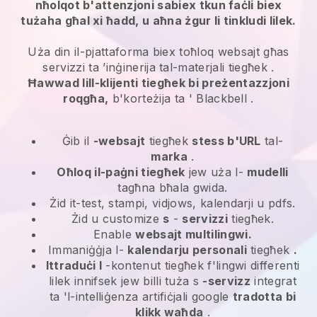
nħolqot b'attenzjoni sabiex tkun faċli biex
tużaha għal xi ħadd, u aħna żgur li tinkludi lilek.
Uża din il-pjattaforma biex toħloq websajt għas
servizzi ta ’inġinerija tal-materjali tiegħek
.
Ħawwad lill-klijenti tiegħek bi preżentazzjoni
roqgħa,
b'korteżija ta '
Blackbell
.
Ġib il
-websajt
tiegħek
stess b'URL
tal-
marka
.
Oħloq il-paġni tiegħek
jew uża l-
mudelli
tagħna bħala gwida.
Żid it-test, stampi, vidjows, kalendarji u pdfs.
Żid u customize
s
-
servizzi
tiegħek.
Enable
websajt multilingwi.
Immaniġġja l-
kalendarju personali
tiegħek
.
Ittraduċi l
-kontenut tiegħek f'lingwi differenti
lilek innifsek jew billi tuża s
-servizz
integrat
ta 'l-intelliġenza artifiċjali google
tradotta bi
klikk waħda
.