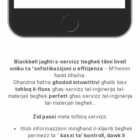
Blackbell
jagħti s-servizz tiegħek tibni livell
uniku ta 'sofistikazzjoni u effiċjenza
- M'hemm
ħadd bħalna.
Għandna ħafna
għodod intuwittivi
għalik biex
toħloq il-fluss
għas-servizz tal-inġinerija tal-
materjali tiegħek
perfett
għas-servizz tal-inġinerija
tal-materjali tiegħek
.
Żid passi
meta toħloq servizz:
Itlob informazzjoni mingħand il-klijenti tiegħek
permezz ta ’
kaxxi ta’ kontroll, dawk li