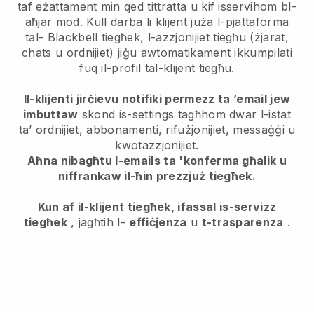
taf eżattament min qed tittratta u kif isservihom bl-
aħjar mod. Kull darba li klijent juża l-pjattaforma
tal-
Blackbell
tiegħek, l-azzjonijiet tiegħu (żjarat,
chats u ordnijiet) jiġu awtomatikament ikkumpilati
fuq il-profil tal-klijent tiegħu.
Il-klijenti jirċievu notifiki permezz ta ’email jew
imbuttaw
skond is-settings tagħhom dwar l-istat
ta’ ordnijiet, abbonamenti, rifużjonijiet, messaġġi u
kwotazzjonijiet.
Aħna nibagħtu l-emails ta 'konferma għalik u
niffrankaw il-ħin prezzjuż tiegħek.
Kun af il-klijent tiegħek, ifassal is-servizz
tiegħek
, jagħtih l-
effiċjenza
u
t-trasparenza
.