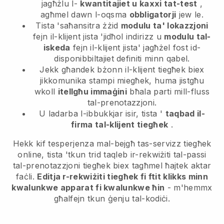
jagħżlu l-
kwantitajiet u kaxxi tat-test
,
agħmel dawn l-oqsma
obbligatorji
jew le.
Tista 'saħansitra żżid
modulu ta' lokazzjoni
fejn il-klijent jista 'jidħol indirizz u
modulu tal-
iskeda
fejn il-klijent jista' jagħżel fost id-
disponibbiltajiet definiti minn qabel.
Jekk għandek bżonn il-klijent tiegħek biex
jikkomunika stampi miegħek, huma jistgħu
wkoll
itellgħu immaġini
bħala parti mill-fluss
tal-prenotazzjoni.
U ladarba l-ibbukkjar isir, tista '
taqbad il-
firma tal-klijent tiegħek
.
Hekk kif tesperjenza mal-bejgħ tas-servizz tiegħek
online, tista 'tkun trid taqleb ir-rekwiżiti tal-passi
tal-prenotazzjoni tiegħek biex tagħmel ħajtek aktar
faċli.
Editja r-rekwiżiti tiegħek fi ftit klikks minn
kwalunkwe apparat fi kwalunkwe ħin
- m'hemmx
għalfejn tkun ġenju tal-kodiċi.