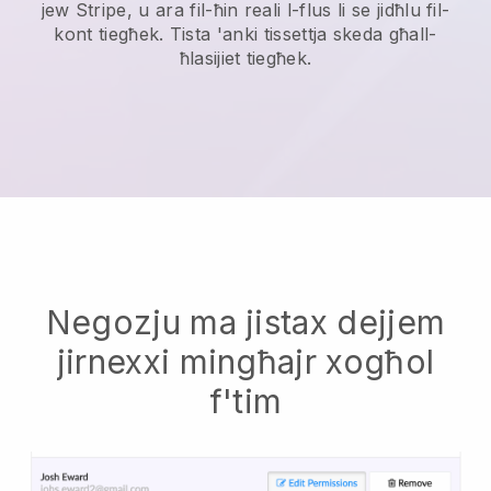
jew Stripe, u ara fil-ħin reali l-flus li se jidħlu fil-
kont tiegħek. Tista 'anki tissettja skeda għall-
ħlasijiet tiegħek.
Negozju ma jistax dejjem
jirnexxi mingħajr xogħol
f'tim