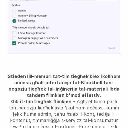
Stieden lill-membri tat-tim tiegħek biex ikollhom
aċċess għall-interfaċċja tal-Blackbell tan-
negozju tiegħek tal-inġinerija tal-materjali
Ibda
taħdem flimkien b'mod effettiv.
Ġib it-tim tiegħek flimkien
- Agħżel liema parti
tan-negozju tiegħek jista 'jkollhom aċċess, kemm
jekk huma admin, tieħu ħsieb il-kont, teditja l-
kontenut, timmaniġġja s-servizz tal-konsumatur
jew / u tipproċessa l-ordnijiet. Pereżempju, jekk