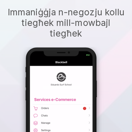
Immaniġġja n-negozju kollu
tiegħek mill-mowbajl
tiegħek