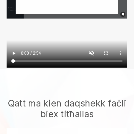
Qatt ma kien daqshekk faċli
biex titħallas