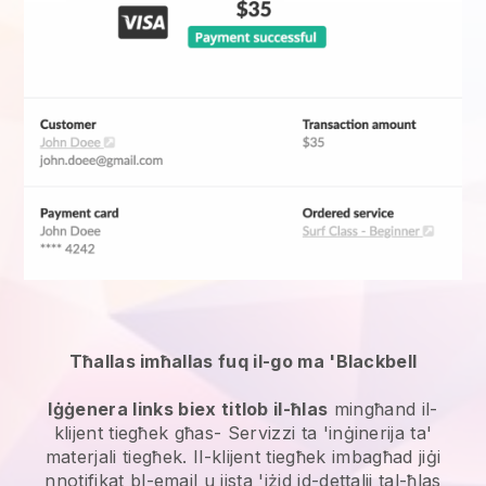
Tħallas imħallas fuq il-go ma 'Blackbell
Iġġenera links biex titlob il-ħlas
mingħand il-
klijent tiegħek għas-
Servizzi ta 'inġinerija ta'
materjali
tiegħek. Il-klijent tiegħek imbagħad jiġi
nnotifikat bl-email u jista 'jżid id-dettalji tal-ħlas