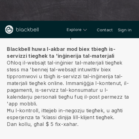
Explore
Contact
Sign in
Fuqna
Blackbell huwa l-akbar mod biex tbiegħ is-
servizzi tiegħek ta 'inġinerija tal-materjali
Oħloq il-websajt tal-inġinier tal-materjali tiegħek
stess ma 'bennej tal-websajt intuwittiv biex
tippromwovi u tbigħ is-servizzi tal-inġinerija tal-
materjali tiegħek online.
Immaniġġja l-kontenut, il-
pagamenti, is-servizz tal-konsumatur u l-
kalendarju personali tiegħu fuq il-post permezz ta
'app mobbli.
Ħu l-kontroll, ittejjeb in-negozju tiegħek, u agħti
esperjenza ta 'klassi dinjija lill-klijent tiegħek.
Dan kollu, għal $ 5 fix-xahar.