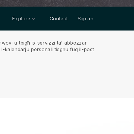
Explore
Contact
Sign in
romwovi u tbigħ is-servizzi ta' abbozzar
-kalendarju personali tiegħu fuq il-post