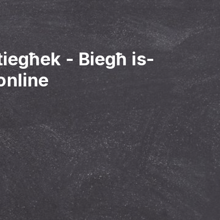
 tiegħek
-
Biegħ is-
 online