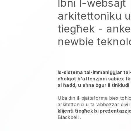
Ibni l-websajt
arkitettoniku u 
tiegħek
- anke 
newbie teknol
Is-sistema tal-immaniġġjar ta
nħolqot b'attenzjoni sabiex tk
xi ħadd, u aħna żgur li tinkludi l
Uża din il-pjattaforma biex toħ
arkitettoniċi u ta ’abbozzar ċivil
klijenti tiegħek bi preżentazzj
Blackbell
.