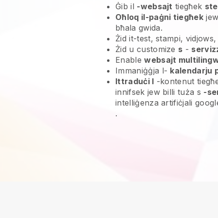
Ġib il
-websajt
tiegħek
ste
Oħloq il-paġni tiegħek
jew
bħala gwida.
Żid it-test, stampi, vidjows,
Żid u customize
s
-
serviz
Enable
websajt multilingw
Immaniġġja l-
kalendarju 
Ittraduċi l
-kontenut tiegħek
innifsek jew billi tuża s
-se
intelliġenza artifiċjali goog
.