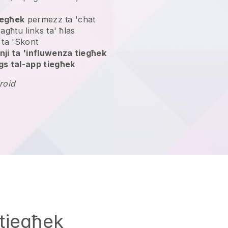
tiegħek
permezz ta 'chat
bagħtu links ta' ħlas
ta 'Skont
ji ta 'influwenza tiegħek
gs tal-app tiegħek
roid
tiegħek