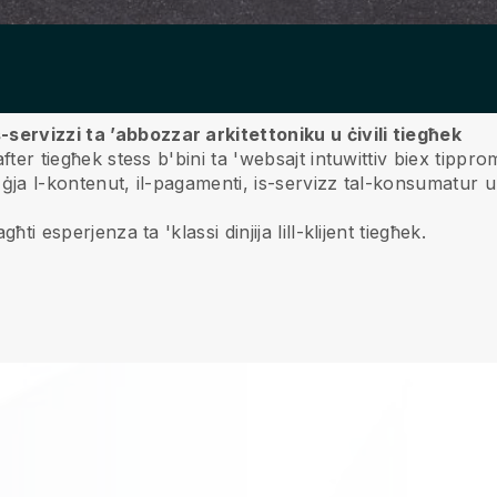
servizzi ta ’abbozzar arkitettoniku u ċivili tiegħek
rafter tiegħek stess b'bini ta 'websajt intuwittiv biex tipp
a l-kontenut, il-pagamenti, is-servizz tal-konsumatur u l
ħti esperjenza ta 'klassi dinjija lill-klijent tiegħek.