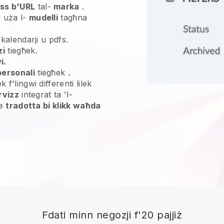
ss b'URL
tal-
marka
.
 uża l-
mudelli
tagħna
 kalendarji u pdfs.
zi
tiegħek.
i.
personali
tiegħek
.
 f'lingwi differenti lilek
rvizz
integrat ta 'l-
le
tradotta bi klikk waħda
Fdati minn negozji f'20 pajjiż