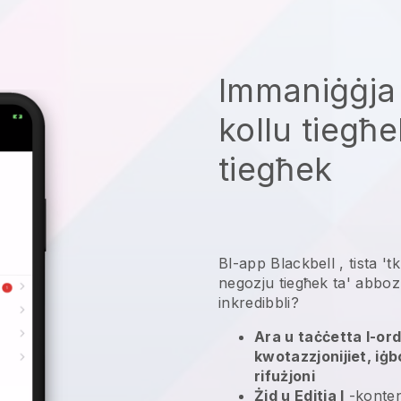
Immaniġġja
kollu tiegħ
tiegħek
Bl-app
Blackbell
,
tista '
negozju tiegħek ta' abbozz
inkredibbli?
Ara u taċċetta l-ordni
kwotazzjonijiet, iġbo
rifużjoni
Żid u Editja l
-konten