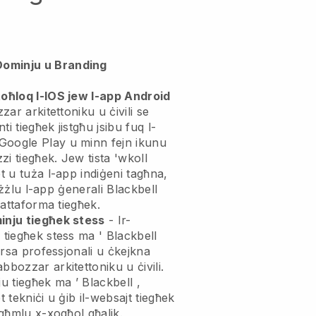
Dominju u Branding
toħloq l-IOS jew l-app Android
zar arkitettoniku u ċivili se
enti tiegħek jistgħu jsibu fuq l-
Google Play u minn fejn ikunu
zzi tiegħek. Jew tista 'wkoll
et u tuża l-app indiġeni tagħna,
jniżżlu l-app ġenerali
Blackbell
pjattaforma tiegħek.
minju tiegħek stess
- Ir-
u tiegħek stess ma '
Blackbell
rsa professjonali u ċkejkna
bbozzar arkitettoniku u ċivili.
nju tiegħek ma ’
Blackbell
,
t tekniċi u ġib il-websajt tiegħek
nagħmlu x-xogħol għalik.