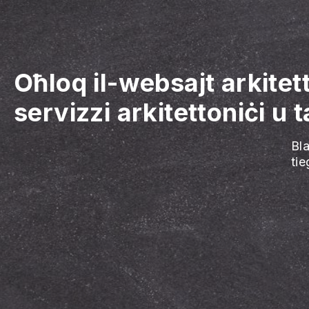
Oħloq il-websajt arkitett
servizzi arkitettoniċi u 
Bl
ti