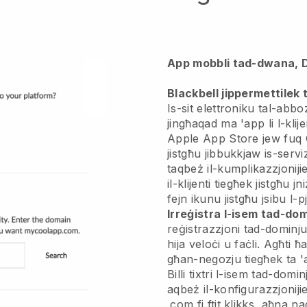
App mobbli tad-dwana, 
Blackbell jippermettilek 
Is-sit elettroniku tal-abboz
jingħaqad ma 'app
li l-klij
Apple App Store jew fuq 
jistgħu jibbukkjaw is-servi
taqbeż il-kumplikazzjoniji
il-klijenti tiegħek jistgħu 
fejn ikunu jistgħu jsibu l-
Irreġistra l-isem tad-do
reġistrazzjoni tad-dominj
hija veloċi u faċli.
Agħti ħa
għan-negozju tiegħek ta 'a
Billi tixtri l-isem tad-domi
aqbeż il-konfigurazzjonijie
.com fi ftit klikks, aħna 