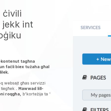
ċivili
jekk int
oġiku
l-kontenut tagħna
un faċli biex tużaha għal
ilek.
loq websajt għas
servizzi
i tiegħek
.
Ħawwad lill-
oni roqgħa,
b'korteżija ta '