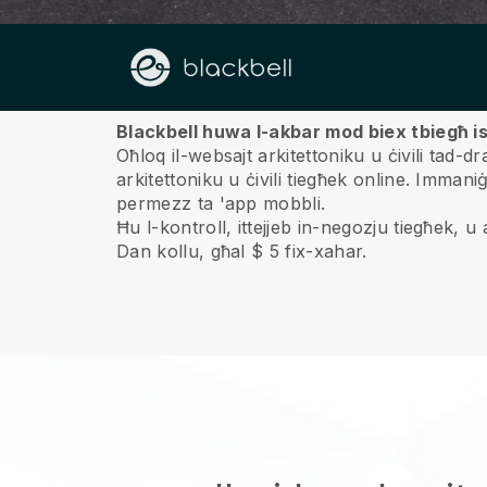
Fuqna
Blackbell huwa l-akbar mod biex tbiegħ is-
Oħloq il-websajt arkitettoniku u ċivili tad-d
arkitettoniku u ċivili tiegħek online.
Immaniġġj
permezz ta 'app mobbli.
Ħu l-kontroll, ittejjeb in-negozju tiegħek, u ag
Dan kollu, għal $ 5 fix-xahar.