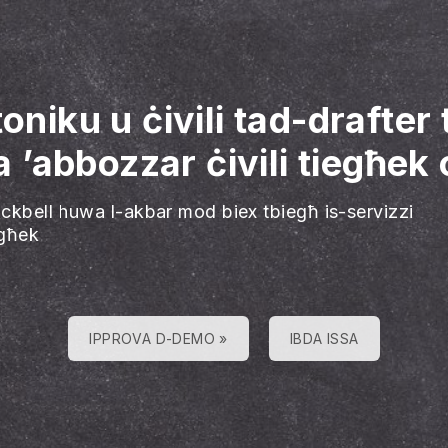
oniku u ċivili tad-drafter
ta ’abbozzar ċivili tiegħek
ackbell huwa l-akbar mod biex tbiegħ is-servizzi
egħek
IPPROVA D-DEMO »
IBDA ISSA