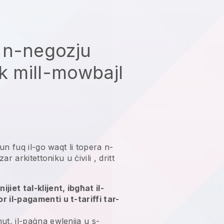
 n-negozju
ek mill-mowbajl
tkun fuq il-go waqt li topera n-
ar arkitettoniku u ċivili
, dritt
jiet tal-klijent, ibgħat il-
r il-pagamenti u t-tariffi tar-
ut, il-paġna ewlenija u s-