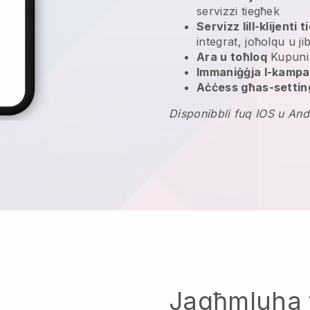
servizzi tiegħek
Servizz lill-klijenti 
integrat, joħolqu u ji
Ara u toħloq
Kupuni 
Immaniġġja l-kampan
Aċċess għas-settin
Disponibbli fuq IOS u And
Jagħmluha 