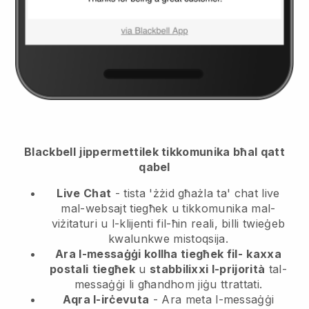
Blackbell
jippermettilek tikkomunika bħal qatt
qabel
Live Chat
- tista 'żżid għażla ta' chat live
mal-websajt tiegħek u tikkomunika mal-
viżitaturi u l-klijenti fil-ħin reali, billi twieġeb
kwalunkwe mistoqsija.
Ara l-messaġġi kollha tiegħek fil-
kaxxa
postali
tiegħek
u
stabbilixxi l-prijorità
tal-
messaġġi li għandhom jiġu ttrattati.
Aqra l-irċevuta
- Ara meta l-messaġġi