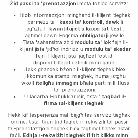
Żid passi ta ’prenotazzjoni
meta toħloq servizz:
Itlob informazzjoni mingħand il-klijenti tiegħek
permezz ta ’
kaxxi ta’ kontroll, dawk li
jagħżlu l-
kwantitajiet u kaxxi tat-test
,
agħmel dawn l-oqsma
obbligatorji
jew le.
Tista 'saħansitra żżid
modulu ta' lok
fejn il-
klijent jista 'jidħol indirizz u
modulu ta' skedar
fejn il-klijent jista 'jagħżel fost id-
disponibbiltajiet definiti minn qabel.
Jekk għandek bżonn il-klijent tiegħek biex
jikkomunika stampi miegħek, huma jistgħu
wkoll
itellgħu immaġini
bħala parti mill-fluss
tal-prenotazzjoni.
U ladarba l-ibbukkjar isir, tista '
taqbad il-
firma tal-klijent tiegħek
.
Hekk kif tesperjenza mal-bejgħ tas-servizz tiegħek
online, tista 'tkun trid taqleb ir-rekwiżiti tal-passi
tal-prenotazzjoni tiegħek biex tagħmel ħajtek aktar
faċli.
Editja r-rekwiżiti tiegħek fi ftit klikks minn