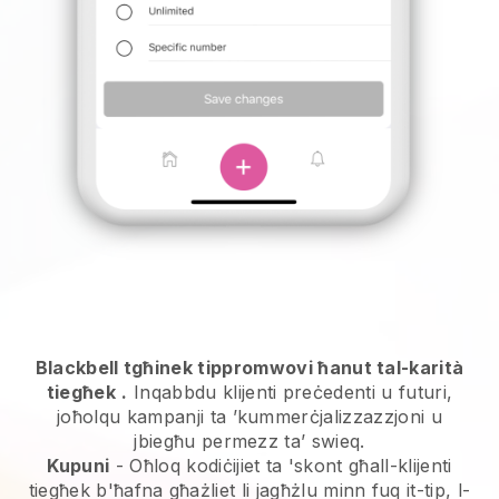
Blackbell tgħinek tippromwovi ħanut tal-karità
tiegħek
.
Inqabbdu klijenti preċedenti u futuri,
joħolqu kampanji ta ’kummerċjalizzazzjoni u
jbiegħu permezz ta’ swieq.
Kupuni
- Oħloq kodiċijiet ta 'skont għall-klijenti
tiegħek b'ħafna għażliet li jagħżlu minn fuq it-tip, l-