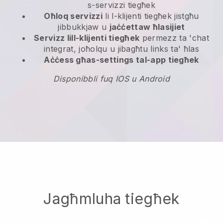
s-servizzi tiegħek
Oħloq servizzi
li l-klijenti tiegħek jistgħu
jibbukkjaw u
jaċċettaw ħlasijiet
Servizz lill-klijenti tiegħek
permezz ta 'chat
integrat, joħolqu u jibagħtu links ta' ħlas
Aċċess għas-settings tal-app tiegħek
Disponibbli fuq IOS u Android
Jagħmluha tiegħek