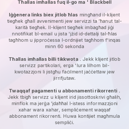
Tħallas imħallas fuq il-go ma '
Blackbell
Iġġenera links biex jitlob ħlas
mingħand il-klijent
tiegħek għall
avvenimenti jew servizzi ta ’ħanut tal-
karità
tiegħek. Il-klijent tiegħek imbagħad jiġi
nnotifikat bl-email u jista 'jżid id-dettalji tal-ħlas
tagħhom u jipproċessa l-ordnijiet tagħhom f'inqas
minn 60 sekonda
Tħallas imħallas billi tikkwota
. Jekk klijent jitlob
servizz partikolari, erga 'lura lilhom bil-
kwotazzjoni li jistgħu faċilment jaċċettaw jew
jirrifjutaw.
Twaqqaf pagamenti u abbonamenti rikorrenti
.
Jekk tbigħ servizz u klijent irid jissottoskrivi għalih,
minflok ma jerġa ’jdaħħal l-istess informazzjoni
xahar wara xahar, sempliċement waqqaf
abbonament rikorrenti. Huwa kontijiet magħmula
sempliċi.