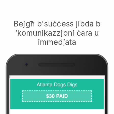
Bejgħ b'suċċess jibda b
’komunikazzjoni ċara u
immedjata