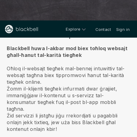
Explore
Contact
Sign in
Fuqna
Blackbell huwa l-akbar mod biex toħloq websajt
għall-ħanut tal-karità tiegħek
Oħloq il-websajt tiegħek mal-bennej intuwittiv tal-
websajt tagħna biex tippromwovi ħanut tal-karità
tiegħek online.
Żomm il-klijenti tiegħek infurmati dwar ġrajjiet,
immaniġġjaw il-kontenut u s-servizz tal-
konsumatur tiegħek fuq il-post bl-app mobbli
tagħna.
Żid servizzi li jistgħu jiġu rrekordjati u pagabbli
onlajn jekk tixtieq, jew uża biss Blackbell għal
kontenut onlajn kbir!