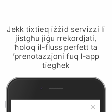
Jekk tixtieq iżżid servizzi li
jistgħu jiġu rrekordjati,
ħoloq il-fluss perfett ta
’prenotazzjoni fuq l-app
tiegħek