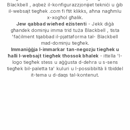
Blackbell
, aqbeż il-konfigurazzjonijiet tekniċi u ġib
il-websajt tiegħek .com fi ftit klikks, aħna nagħmlu
x-xogħol għalik.
Jew qabbad wieħed eżistenti
- Jekk diġà
għandek dominju imma trid tuża
Blackbell
, tista
'faċilment tqabbad il-pjattaforma tal-
Blackbell
mad-dominju tiegħek.
Immaniġġja l-immarkar tan-negozju tiegħek u
ħalli l-websajt tiegħek tħossok bħalek
- ittella 'l-
logo tiegħek stess u aġġusta d-dehra u s-sens
tiegħek bil-paletta ta' kuluri u l-possibbiltà li tbiddel
it-tema u d-daqs tal-kontenut.