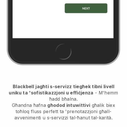
Blackbell
jagħti s-servizz tiegħek tibni livell
uniku ta 'sofistikazzjoni u effiċjenza
- M'hemm
ħadd bħalna.
Għandna ħafna
għodod intuwittivi
għalik biex
toħloq fluss perfett ta 'prenotazzjoni għall-
avvenimenti u s-servizzi tal-ħanut tal-karità.