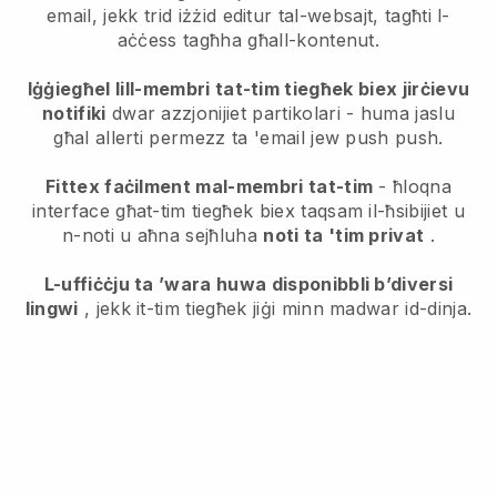
email, jekk trid iżżid editur tal-websajt, tagħti l-
aċċess tagħha għall-kontenut.
Iġġiegħel lill-membri tat-tim tiegħek biex jirċievu
notifiki
dwar azzjonijiet partikolari - huma jaslu
għal allerti permezz ta 'email jew push push.
Fittex faċilment mal-membri tat-tim
- ħloqna
interface għat-tim tiegħek biex taqsam il-ħsibijiet u
n-noti u aħna sejħluha
noti ta 'tim privat
.
L-uffiċċju ta ’wara huwa disponibbli b’diversi
lingwi
, jekk it-tim tiegħek jiġi minn madwar id-dinja.