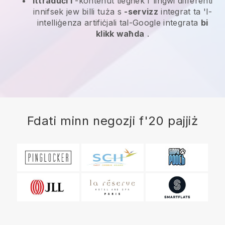
Ittraduċi l
-kontenut tiegħek f'lingwi differenti
innifsek jew billi tuża s
-servizz
integrat ta 'l-
intelliġenza artifiċjali tal-Google integrata
bi
klikk waħda
.
Fdati minn negozji f'20 pajjiż