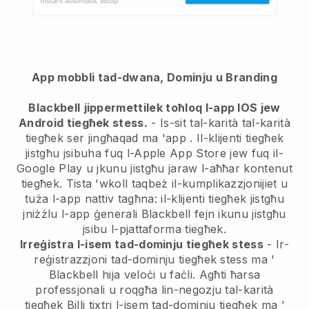
App mobbli tad-dwana, Dominju u Branding
Blackbell
jippermettilek toħloq l-app IOS jew
Android tiegħek stess.
-
Is-sit tal-karità tal-karità
tiegħek ser jingħaqad ma 'app
. Il-klijenti tiegħek
jistgħu jsibuha fuq l-Apple App Store jew fuq il-
Google Play u jkunu jistgħu jaraw l-aħħar kontenut
tiegħek. Tista 'wkoll taqbeż il-kumplikazzjonijiet u
tuża l-app nattiv tagħna: il-klijenti tiegħek jistgħu
jniżżlu l-app ġenerali Blackbell fejn ikunu jistgħu
jsibu l-pjattaforma tiegħek.
Irreġistra l-isem tad-dominju tiegħek stess
- Ir-
reġistrazzjoni tad-dominju tiegħek stess ma '
Blackbell
hija veloċi u faċli.
Agħti ħarsa
professjonali u roqgħa lin-negozju tal-karità
tiegħek
Billi tixtri l-isem tad-dominju tiegħek ma ’