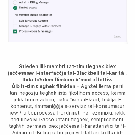
Stieden lill-membri tat-tim tiegħek biex
jaċċessaw l-interfaċċja tal-Blackbell tal-karità
.
Ibda taħdem flimkien b'mod effettiv.
Ġib it-tim tiegħek flimkien
- Agħżel liema parti
tan-negozju tiegħek jista 'jkollhom aċċess, kemm
jekk huma admin, tieħu ħsieb il-kont, teditja l-
kontenut, timmaniġġja s-servizz tal-konsumatur
jew / u tipproċessa l-ordnijiet. Per eżempju, jekk
trid tinvolvi l-accountant tiegħek, sempliċement
tagħtih permess biex jaċċessa l-karatteristiċi ta 'l-
Admin u l-Billing u hu jirċievi l-fatturi kollha bl-