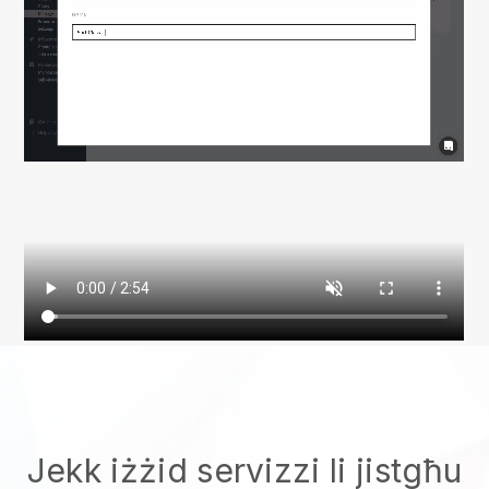
Jekk iżżid servizzi li jistgħu