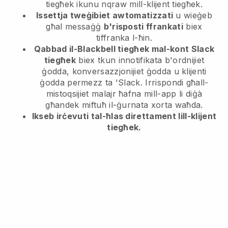
tiegħek ikunu nqraw mill-klijent tiegħek.
Issettja tweġibiet awtomatizzati
u wieġeb
għal messaġġ
b'risposti ffrankati
biex
tiffranka l-ħin.
Qabbad il-Blackbell tiegħek mal-kont Slack
tiegħek
biex tkun innotifikata b'ordnijiet
ġodda, konversazzjonijiet ġodda u klijenti
ġodda permezz ta 'Slack. Irrispondi għall-
mistoqsijiet malajr ħafna mill-app li diġà
għandek miftuħ il-ġurnata xorta waħda.
Ikseb irċevuti tal-ħlas direttament lill-klijent
tiegħek.