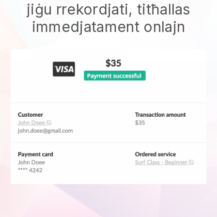
jiġu rrekordjati, titħallas
immedjatament onlajn