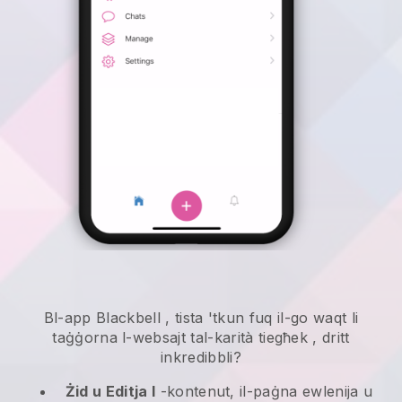
Bl-app
Blackbell
,
tista 'tkun fuq il-go waqt li
taġġorna l-websajt tal-karità tiegħek
, dritt
inkredibbli?
Żid u Editja l
-kontenut, il-paġna ewlenija u