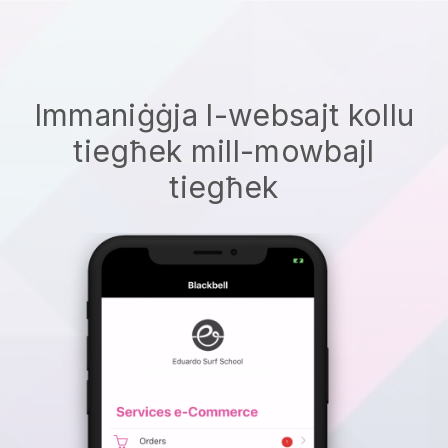
Immaniġġja l-websajt kollu
tiegħek mill-mowbajl
tiegħek