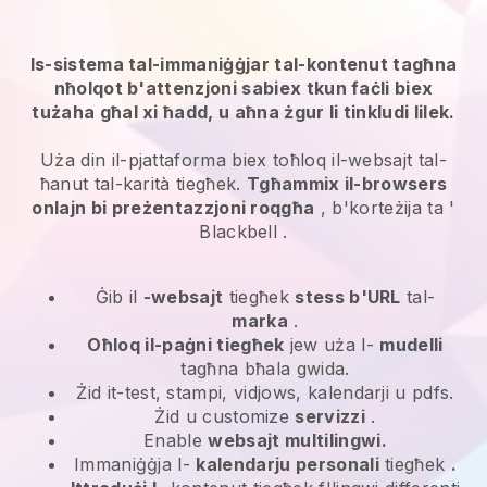
Is-sistema tal-immaniġġjar tal-kontenut tagħna
nħolqot b'attenzjoni sabiex tkun faċli biex
tużaha għal xi ħadd, u aħna żgur li tinkludi lilek.
Uża din il-pjattaforma biex toħloq il-websajt tal-
ħanut tal-karità tiegħek.
Tgħammix il-browsers
onlajn bi preżentazzjoni roqgħa
, b'korteżija ta '
Blackbell
.
Ġib il
-websajt
tiegħek
stess b'URL
tal-
marka
.
Oħloq il-paġni tiegħek
jew uża l-
mudelli
tagħna bħala gwida.
Żid it-test, stampi, vidjows, kalendarji u pdfs.
Żid u customize
servizzi
.
Enable
websajt multilingwi.
Immaniġġja l-
kalendarju personali
tiegħek
.