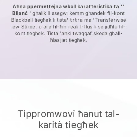
Aħna ppermettejna wkoll karatteristika ta ''
Bilanċ '
għalik li ssegwi kemm għandek fil-kont
Blackbell
tiegħek li tista' tirtira ma 'Transferwise
jew Stripe, u ara fil-ħin reali l-flus li se jidħlu fil-
kont tiegħek. Tista 'anki twaqqaf skeda għall-
ħlasijiet tiegħek.
Tippromwovi ħanut tal-
karità tiegħek