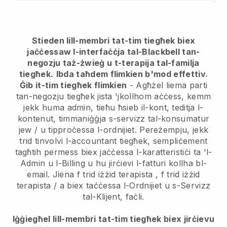
Stieden lill-membri tat-tim tiegħek biex
jaċċessaw l-interfaċċja tal-Blackbell tan-
negozju taż-żwieġ u t-terapija tal-familja
tiegħek.
Ibda taħdem flimkien b'mod effettiv.
Ġib it-tim tiegħek flimkien
- Agħżel liema parti
tan-negozju tiegħek jista 'jkollhom aċċess, kemm
jekk huma admin, tieħu ħsieb il-kont, teditja l-
kontenut, timmaniġġja s-servizz tal-konsumatur
jew / u tipproċessa l-ordnijiet. Pereżempju, jekk
trid tinvolvi l-accountant tiegħek, sempliċement
tagħtih permess biex jaċċessa l-karatteristiċi ta 'l-
Admin u l-Billing u hu jirċievi l-fatturi kollha bl-
email. Jiena
f trid iżżid terapista
,
f trid iżżid
terapista
/ a biex taċċessa l-Ordnijiet u s-Servizz
tal-Klijent, faċli.
Iġġiegħel lill-membri tat-tim tiegħek biex jirċievu