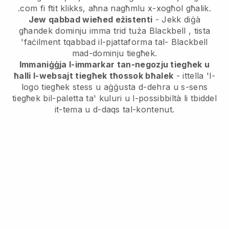
.com fi ftit klikks, aħna nagħmlu x-xogħol għalik.
Jew qabbad wieħed eżistenti
- Jekk diġà
għandek dominju imma trid tuża
Blackbell
, tista
'faċilment tqabbad il-pjattaforma tal-
Blackbell
mad-dominju tiegħek.
Immaniġġja l-immarkar tan-negozju tiegħek u
ħalli l-websajt tiegħek tħossok bħalek
- ittella 'l-
logo tiegħek stess u aġġusta d-dehra u s-sens
tiegħek bil-paletta ta' kuluri u l-possibbiltà li tbiddel
it-tema u d-daqs tal-kontenut.