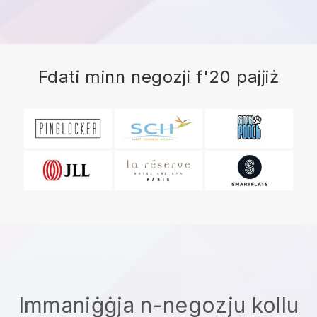
Fdati minn negozji f'20 pajjiż
Immaniġġja n-negozju kollu