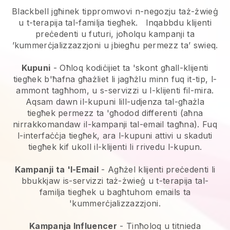
Blackbell jgħinek tippromwovi n-negozju taż-żwieġ
u t-terapija tal-familja tiegħek.
Inqabbdu klijenti
preċedenti u futuri, joħolqu kampanji ta
’kummerċjalizzazzjoni u jbiegħu permezz ta’ swieq.
Kupuni
- Oħloq kodiċijiet ta 'skont għall-klijenti
tiegħek b'ħafna għażliet li jagħżlu minn fuq it-tip, l-
ammont tagħhom, u s-servizzi u l-klijenti fil-mira.
Aqsam dawn il-kupuni lill-udjenza tal-għażla
tiegħek permezz ta 'għodod differenti (aħna
nirrakkomandaw il-kampanji tal-email tagħna). Fuq
l-interfaċċja tiegħek, ara l-kupuni attivi u skaduti
tiegħek kif ukoll il-klijenti li rrivedu l-kupun.
Kampanji ta 'l-Email
-
Agħżel klijenti preċedenti li
bbukkjaw is-servizzi taż-żwieġ u t-terapija tal-
familja tiegħek u bagħtuhom emails ta
'kummerċjalizzazzjoni.
Kampanja Influencer
- Tinħoloq u titnieda