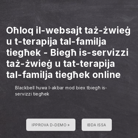
Oħloq il-websajt taż-żwieġ
u t-terapija tal-familja
tiegħek
-
Biegħ is-servizzi
taż-żwieġ u tat-terapija
tal-familja tiegħek online
Blackbell huwa l-akbar mod biex tbiegħ is-
servizzi tiegħek
IPPROVA D-DEMO »
IBDA ISSA