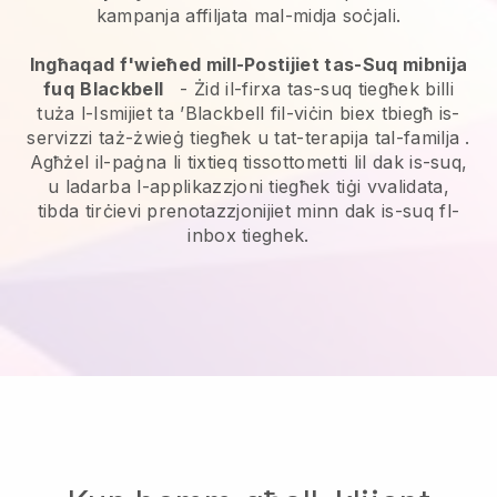
kampanja affiljata mal-midja soċjali.
Ingħaqad f'wieħed mill-Postijiet tas-Suq mibnija
fuq
Blackbell
-
Żid il-firxa tas-suq tiegħek billi
tuża l-Ismijiet ta ’Blackbell fil-viċin biex tbiegħ is-
servizzi taż-żwieġ tiegħek u tat-terapija tal-familja
.
Agħżel il-paġna li tixtieq tissottometti lil dak is-suq,
u ladarba l-applikazzjoni tiegħek tiġi vvalidata,
tibda tirċievi prenotazzjonijiet minn dak is-suq fl-
inbox tieghek.