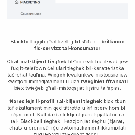
Blackbell iġġib għal livell ġdid sħiħ ta '
brilliance
fis-servizz tal-konsumatur
Chat mal-klijent tiegħek
fil-ħin reali fuq il-web jew
fuq it-telefown ċellulari tiegħek bil-karatteristika
taċ-chat tagħna. Wieġeb kwalunkwe mistoqsija jew
kwistjoni immedjatament u uża
tweġibiet ffrankati
biex twieġeb għall-mistoqsijiet li jsiru ta ’spiss.
Ħares lejn il-profili tal-klijenti tiegħek
biex tkun
taf eżattament min qed tittratta u kif isservihom bl-
aħjar mod. Kull darba li klijent juża l-pjattaforma
tal-
Blackbell
tiegħek, l-azzjonijiet tiegħu (żjarat,
chats u ordnijiet) jiġu awtomatikament ikkumpilati
fuq il-profil tal-klijent tiegħu.