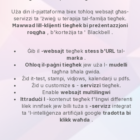
Uża din il-pjattaforma biex toħloq websajt għas-
servizzi ta ’żwieġ u terapija tal-familja
tiegħek.
Ħawwad lill-klijenti tiegħek bi preżentazzjoni
roqgħa
, b'korteżija ta '
Blackbell
.
Ġib il
-websajt
tiegħek
stess b'URL
tal-
marka
.
Oħloq il-paġni tiegħek
jew uża l-
mudelli
tagħna bħala gwida.
Żid it-test, stampi, vidjows, kalendarji u pdfs.
Żid u customize
s
-
servizzi
tiegħek.
Enable
websajt multilingwi
Ittraduċi l
-kontenut tiegħek f'lingwi differenti
lilek innifsek jew billi tuża s
-servizz
integrat
ta 'l-intelliġenza artifiċjali google
tradotta bi
klikk waħda
.