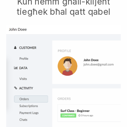
Kun hemm għall-klijent
tiegħek bħal qatt qabel