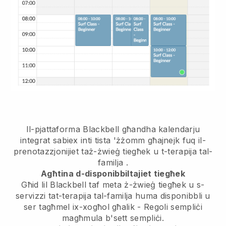
Il-pjattaforma Blackbell għandha
kalendarju
integrat sabiex inti tista 'żżomm għajnejk fuq il-
prenotazzjonijiet taż-żwieġ tiegħek u t-terapija tal-
familja
.
Agħtina d-disponibbiltajiet tiegħek
Għid lil Blackbell taf meta ż-żwieġ tiegħek u s-
servizzi tat-terapija tal-familja huma disponibbli u
ser tagħmel ix-xogħol għalik
- Regoli sempliċi
magħmula b'sett sempliċi.