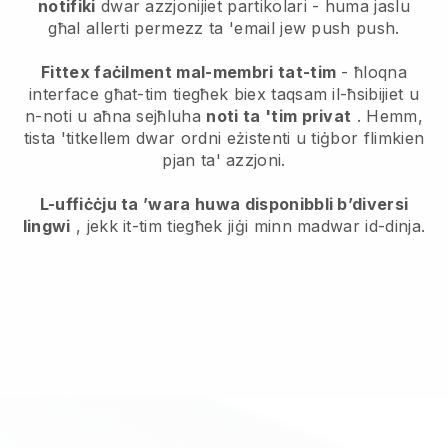
notifiki
dwar azzjonijiet partikolari - huma jaslu
għal allerti permezz ta 'email jew push push.
Fittex faċilment mal-membri tat-tim
- ħloqna
interface għat-tim tiegħek biex taqsam il-ħsibijiet u
n-noti u aħna sejħluha
noti ta 'tim privat
. Hemm,
tista 'titkellem dwar ordni eżistenti u tiġbor flimkien
pjan ta' azzjoni.
L-uffiċċju ta ’wara huwa disponibbli b’diversi
lingwi
, jekk it-tim tiegħek jiġi minn madwar id-dinja.