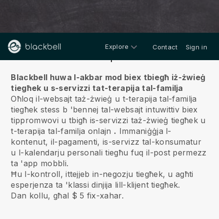
Explore
Contact
Sign in
Fuqna
Blackbell huwa l-akbar mod biex tbiegħ iż-żwieġ
tiegħek u s-servizzi tat-terapija tal-familja
Oħloq il-websajt taż-żwieġ u t-terapija tal-familja
tiegħek stess b 'bennej tal-websajt intuwittiv biex
tippromwovi u tbigħ is-servizzi taż-żwieġ tiegħek u
t-terapija tal-familja onlajn
.
Immaniġġja l-
kontenut, il-pagamenti, is-servizz tal-konsumatur
u l-kalendarju personali tiegħu fuq il-post permezz
ta 'app mobbli.
Ħu l-kontroll, ittejjeb in-negozju tiegħek, u agħti
esperjenza ta 'klassi dinjija lill-klijent tiegħek.
Dan kollu, għal $ 5 fix-xahar.