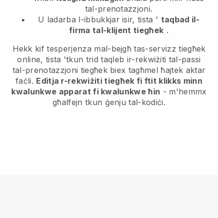
tal-prenotazzjoni.
U ladarba l-ibbukkjar isir, tista '
taqbad il-
firma tal-klijent tiegħek
.
Hekk kif tesperjenza mal-bejgħ tas-servizz tiegħek
online, tista 'tkun trid taqleb ir-rekwiżiti tal-passi
tal-prenotazzjoni tiegħek biex tagħmel ħajtek aktar
faċli.
Editja r-rekwiżiti tiegħek fi ftit klikks minn
kwalunkwe apparat fi kwalunkwe ħin
- m'hemmx
għalfejn tkun ġenju tal-kodiċi.