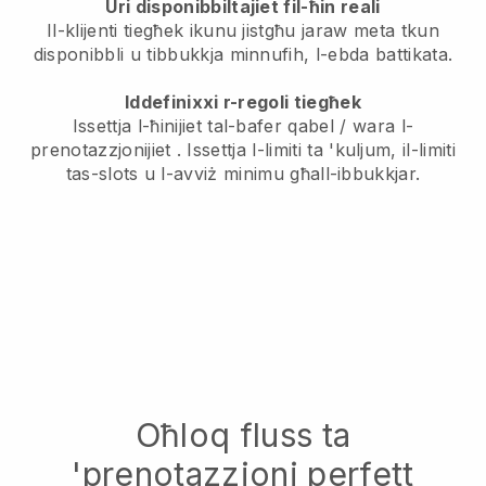
Uri disponibbiltajiet fil-ħin reali
Il-klijenti tiegħek ikunu jistgħu jaraw meta tkun
disponibbli
u tibbukkja minnufih, l-ebda battikata.
Iddefinixxi r-regoli tiegħek
Issettja l-ħinijiet tal-bafer qabel / wara l-
prenotazzjonijiet
. Issettja l-limiti ta 'kuljum, il-limiti
tas-slots u l-avviż minimu għall-ibbukkjar.
Oħloq fluss ta
'prenotazzjoni perfett