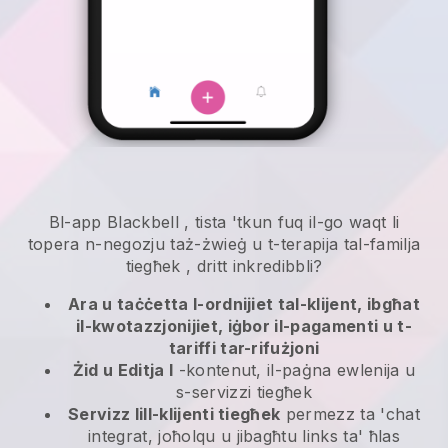
Bl-app
Blackbell
,
tista 'tkun fuq il-go waqt li
topera n-negozju taż-żwieġ u t-terapija tal-familja
tiegħek
, dritt inkredibbli?
Ara u taċċetta l-ordnijiet tal-klijent, ibgħat
il-kwotazzjonijiet, iġbor il-pagamenti u t-
tariffi tar-rifużjoni
Żid u Editja l
-kontenut, il-paġna ewlenija u
s-servizzi tiegħek
Servizz lill-klijenti tiegħek
permezz ta 'chat
integrat, joħolqu u jibagħtu links ta' ħlas