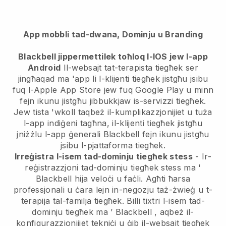
App mobbli tad-dwana, Dominju u Branding
Blackbell jippermettilek toħloq l-IOS jew l-app
Android
Il-websajt tat-terapista tiegħek ser
jingħaqad ma 'app
li l-klijenti tiegħek jistgħu jsibu
fuq l-Apple App Store jew fuq Google Play u minn
fejn ikunu jistgħu jibbukkjaw is-servizzi tiegħek.
Jew tista 'wkoll taqbeż il-kumplikazzjonijiet u tuża
l-app indiġeni tagħna, il-klijenti tiegħek jistgħu
jniżżlu l-app ġenerali
Blackbell
fejn ikunu jistgħu
jsibu l-pjattaforma tiegħek.
Irreġistra l-isem tad-dominju tiegħek stess
- Ir-
reġistrazzjoni tad-dominju tiegħek stess ma '
Blackbell
hija veloċi u faċli.
Agħti ħarsa
professjonali u ċara lejn in-negozju taż-żwieġ u t-
terapija tal-familja tiegħek.
Billi tixtri l-isem tad-
dominju tiegħek ma ’
Blackbell
, aqbeż il-
konfigurazzjonijiet tekniċi u ġib il-websajt tiegħek