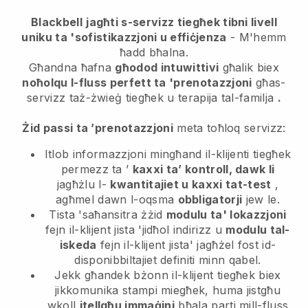
Blackbell
jagħti s-servizz tiegħek tibni livell
uniku ta 'sofistikazzjoni u effiċjenza
- M'hemm
ħadd bħalna.
Għandna ħafna
għodod intuwittivi
għalik biex
noħolqu l-fluss perfett ta 'prenotazzjoni
għas-
servizz taż-żwieġ tiegħek u terapija tal-familja
.
Żid passi ta ’prenotazzjoni
meta toħloq servizz:
Itlob informazzjoni mingħand il-klijenti tiegħek
permezz ta ’
kaxxi ta’ kontroll, dawk li
jagħżlu l-
kwantitajiet u kaxxi tat-test
,
agħmel dawn l-oqsma
obbligatorji
jew le.
Tista 'saħansitra żżid
modulu ta' lokazzjoni
fejn il-klijent jista 'jidħol indirizz u
modulu tal-
iskeda
fejn il-klijent jista' jagħżel fost id-
disponibbiltajiet definiti minn qabel.
Jekk għandek bżonn il-klijent tiegħek biex
jikkomunika stampi miegħek, huma jistgħu
wkoll
itellgħu immaġini
bħala parti mill-fluss