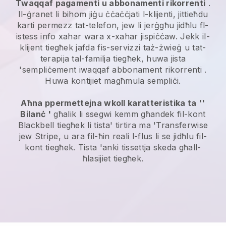
Twaqqaf pagamenti u abbonamenti rikorrenti
.
Il-ġranet li bihom jiġu ċċaċċjati l-klijenti, jittieħdu
karti permezz tat-telefon, jew li jerġgħu jidħlu fl-
istess info xahar wara x-xahar jispiċċaw.
Jekk il-
klijent tiegħek jafda fis-servizzi taż-żwieġ u tat-
terapija tal-familja tiegħek, huwa jista
'sempliċement iwaqqaf abbonament rikorrenti
.
Huwa kontijiet magħmula sempliċi.
Aħna ppermettejna wkoll karatteristika ta ''
Bilanċ '
għalik li ssegwi kemm għandek fil-kont
Blackbell
tiegħek li tista' tirtira ma 'Transferwise
jew Stripe, u ara fil-ħin reali l-flus li se jidħlu fil-
kont tiegħek. Tista 'anki tissettja skeda għall-
ħlasijiet tiegħek.