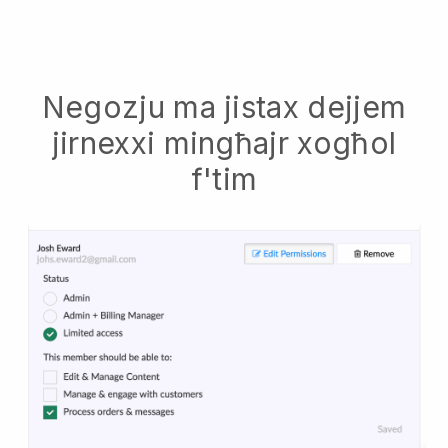
Negozju ma jistax dejjem
jirnexxi mingħajr xogħol
f'tim