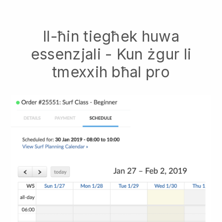
Il-ħin tiegħek huwa
essenzjali - Kun żgur li
tmexxih bħal pro