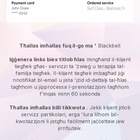
Tħallas imħallas fuq il-go ma '
Blackbell
Iġġenera links biex titlob ħlas
mingħand il-klijent
tiegħek għas-
servizzi ta ’żwieġ u terapija tal-
familja
tiegħek. Il-klijent tiegħek imbagħad jiġi
nnotifikat bl-email u jista 'jżid id-dettalji tal-ħlas
tagħhom u jipproċessa l-prenotazzjoni tagħhom
f'inqas minn 60 sekonda
Tħallas imħallas billi tikkwota
. Jekk klijent jitlob
servizz partikolari, erga 'lura lilhom bil-
kwotazzjoni li jistgħu faċilment jaċċettaw jew
jirrifjutaw.