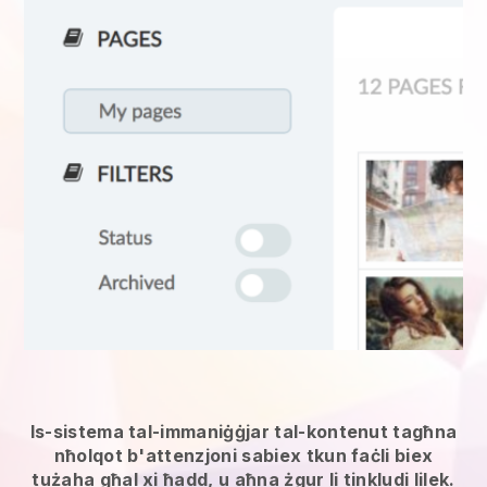
Is-sistema tal-immaniġġjar tal-kontenut tagħna
nħolqot b'attenzjoni sabiex tkun faċli biex
tużaha għal xi ħadd, u aħna żgur li tinkludi lilek.